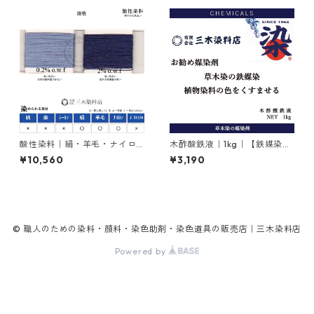
酸性染料｜絹・羊毛・ナイロ
木酢酸鉄液｜1kg｜【鉄媒染
ンを染める｜500g｜アシッド
剤】
¥10,560
¥3,190
ミーリングサイアニンGR（紺
色）
© 職人のための染料・顔料・染色助剤・染色道具の販売店｜三木染料店
Powered by