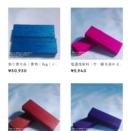
取り寄せ品｜青色｜1kg｜メチ
塩基性染料｜竹・籐を染める
レンブルー｜竹染め染料
｜50g｜ローダミンＢ（赤紫
¥50,930
¥5,940
色）