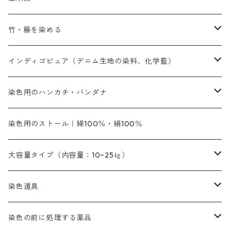
黄色系
黄色系
青色
アルカリ剤
補助薬品
内容量：500g
本洋紅
増粘剤
黄色系
植物染料
竹・籐を染める
橙色系
青色系
橙色｜20g入りのみ公開
吸収促進剤
捺染に必要な材料
定番の色合い
代用朱黄色口
ファストエロ―10GN（鮮やかな黄色）
人気のおすすめ植物染料
黄色系
青色系
濃染処理剤｜ソルバックスPS－900
人気のおすすめ竹・藤を染める染料
インディゴピュア（デニム生地の染料、化学藍）
青色系
紫色系
紫色｜20g入りのみ公開
ソーピング剤
捺染糊
銀朱本朱赤口
ファストエロ―5GN（黄色）
インド茜・西洋茜の個別販売
エロ―M3G｜定番の色合い
NSBAブルー
オレンジ系
白色｜胡粉
媒染剤
塩基性染料（混色可能）
初心者向けお試しセット販売
染色用のハンカチ・バンダナ
紫色系
橙色系
緑色｜20g入りのみ公開
染料の定着向上剤
その他の薬剤（調整中）
銀朱本朱黄口
ファストエロ―R（赤みの黄色）
インド茜・西洋茜のセット商品
エロー ＭＧＲ｜明るい緑みの黄色
群青
オレンヂMG｜黄みの橙色
アルミ媒染剤
ビスマークブロンB｜赤茶色
緑色系
赤色系
黒色｜在庫処分特価
ソーダ灰｜アルカリ性のPH調整剤
オリジナル染料｜スス竹色｜ミキセットファストブロンGR
インディゴピュア
45cm×45cm（ハンカチ）｜端の始末も綿糸｜タグなし
染色用のストール｜綿100％・絹100％
緑色系
茶色｜20g入りのみ公開
本黄土（取り寄せ）
すおう｜赤色系
ゴールド エロー ＭＧ｜緑みの黄色
ミロリーブルー
オレンヂMGD（定番の色合い）
鉄媒染剤
塩基性エロ―｜液体タイプ
茶色系
レットMFB｜赤色（定番の色合い）
青色系
緑色｜在庫処分特価
藍染
アルカリ剤
54cm×54cm（バンダナ）｜端の始末も綿糸｜タグなし
大容量タイプ（内容量：10~25㎏）
茶色系
灰色｜20g入りのみ公開
かりやす｜黄色系
ゴールド エロー ＭＦＲ｜赤みの黄色
オレンヂMGR（赤みの橙色）
スズ媒染剤
塩基性レット｜赤色
灰色系
レットMG｜黄みの朱色
ネビーブルーMB（定番の色合い）
ぶどう糖
灰色系
紫色系
茶色｜在庫処分特価
染色用途のハンカチ・バンダナ
ハイドロサルファイトコンク
芒硝｜綿の染色時の吸収促進剤
染色道具
黒色
きはだ｜黄色系
ゴールド エロー ＭＧＲ｜山吹色
クロム媒染剤
メチレンブルー｜青色
黒色系
レットMGD｜朱色（定番の色合い）
ブルーMB（定番の色合い）
ハイドロサルファイトコンク
黒色系
バイオレットMFB
45cm×45cm（ハンカチ）｜端の始末も綿糸｜タグなし
緑色系
酸性剤
ソーダ灰｜アルカリ性のPH調整剤
刷毛
染色の前に処理する薬品