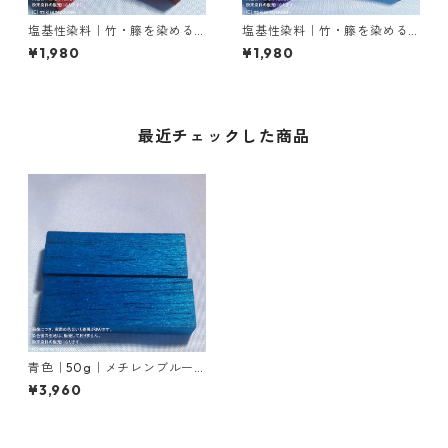
塩基性染料｜竹・籐を染める
塩基性染料｜竹・籐を染める
｜20g｜M.Bビスマークブロン
｜20g｜メチルバイオレット
¥1,980
¥1,980
Ｂ（茶色）
ピュアスペシャル（紫色）
最近チェックした商品
青色｜50g｜メチレンブルー
｜竹染め染料
¥3,960