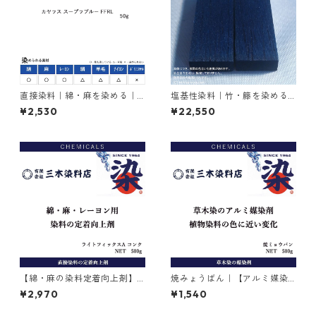
直接染料｜綿・麻を染める｜5
塩基性染料｜竹・籐を染める
0g｜カヤラス スープラブルー
｜1kg｜塩基性ブラック（黒色
¥2,530
¥22,550
FFRL（青色）
系）
【綿・麻の染料定着向上剤】
焼みょうばん｜【アルミ媒染
｜500g｜ライトフィックスA
剤】｜500g｜焼ミョウバン
¥2,970
¥1,540
コンク