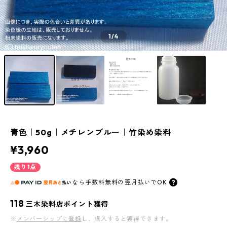
1
/4
青色｜50g｜メチレンブルー｜竹染め染料
¥3,960
残り1点
なら
手数料無料の
翌月払いでOK
118
三木染料店ポイント獲得
※
メンバーシップに登録
し、購入すると獲得できます。