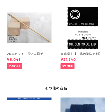
20本セット｜摺込み刷毛｜夏
大容量｜【白場汚染防止剤】
毛（毛質が硬い）0.5分
｜2kg×5本｜ホワイトクリー
¥8,041
¥21,340
ナＭ
15%OFF
3%OFF
その他の商品