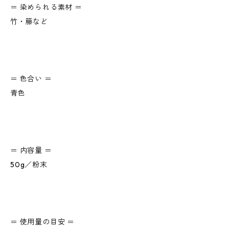
＝ 染められる素材 ＝
竹・籐など
＝ 色合い ＝
青色
＝ 内容量 ＝
50g／粉末
＝ 使用量の目安 ＝