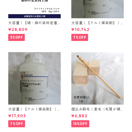
大容量｜【綿・麻の染料定着
大容量｜【アルミ媒染剤】｜5
向上剤】｜2kg×5本｜ライト
00g−3本入り｜塩化アルミニ
¥28,809
¥10,742
フィックスAコンク
ウム
3%OFF
7%OFF
大容量｜【アルミ媒染剤】｜5
摺込み刷毛｜夏毛（毛質が硬
00g−5本入り｜塩化アルミニ
い）1分｜16本入り＊1セット
¥17,903
¥6,882
ウム
7%OFF
15%OFF