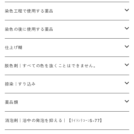
カッチ｜茶系
銅媒染液
塩基性ブラック｜黒色
染料一覧ー20g入り
ブリリアントレットMFBR｜青みの朱色
ブルーMR｜赤みの青色
PH調整剤は、直接店舗へ問い合わせください
20g
54cm×54cm（バンダナ）｜端の始末も綿糸｜タグなし
ダークグリンMG（定番の色合い）
摺込み刷毛（スリコミハケ）ー夏毛（硬いタイプ）
茶色系
硫酸第一鉄｜鉄媒染剤
ローケツ筆
精練剤｜汚れ落とし剤｜針状マルセル石鹸
染色工程で使用する薬品
霧島産・晩秋茶｜黄金色（赤みの黄色）｜準備中
メチルバイオレットピュアスペシャル｜紫色
染料一覧ー50g入り
レットM3B｜深みの赤色
ブルーMG｜空色
50g
グリーンMB｜緑色
摺込み刷毛（スリコミハケ）ー冬毛（柔らかいタイプ）
ダークブロンMFB｜こげ茶色
ローケツ用筆｜1本～販売
黒色系
洋型紙（9番手｜中薄口、10番手｜中厚口）
糊落とし剤｜ソルベンCA
染料の吸収促進剤
染色の後に使用する薬品
霧島産・晩秋茶｜媒染剤セット｜準備中
ローダミンB｜赤紫色｜マゼンダ色
染料一覧ー100g入り
ルビンMB｜赤紫色
スカイブルーMB｜緑みの空色
100g
グリーンMY｜黄緑色
摺込み刷毛（スリコミハケ）ーまとめ買い（値引き）
ブロンHNR｜こげ茶色
ローケツ用筆ー10%off｜20本セットお取り寄せ品
ブラックMK（赤みの黒色）
有償サンプル品｜約20cm×27cm
酢酸｜絹・羊毛・ナイロンに使用する
白色系（定番の色合い）
張木｜入荷待ち
濃染処理剤｜ソルバックスPS－900
染料のムラ染め抑制剤（均染剤）
ソーピング剤｜未定着の染料を除去すること
仕上げ糊
染料一覧ー500g入り
ピンクMB｜ピンク色
スカイブルーHNR｜緑みの空色
500g
引染刷毛（ヒキゾメハケ）
ブロンB｜赤茶色
ローケツ用筆ー10％off｜2、6、10、12号、各1本
ブラックMG（青みの黒色）
洋型紙9番手｜中薄口｜約54cm×110cm
芒硝｜綿・麻の染色に使用する。
ネオホワイトR
アゾリン200％｜綿・麻・絹・羊毛・ナイロンの染色
ネオポールB－300｜反応染料のソーピング剤
伸子
染料の浸透剤
仕上げ剤｜柔軟・平滑剤
カルボキシメチルセルロース（CMC）
脱色剤｜すべての色を抜くことはできません。
染料一覧ー1kg入り
ローズMB｜鮮やかなピンク色）
スカイブルーMG｜緑みの空色
1kg
差し刷毛（1～4分、1本から販売可能）
ブロンHN２R｜赤茶色
洋型紙10番手｜中厚口｜約54cm×110cm
レオニールEHC｜反応染料用
ソルバライトS-70｜各種繊維の浸し染めに使用可能
型洗いブラシ
染料の定着向上剤
白場汚染防止剤
海藻系
脱色剤
捺染｜すり込み
ターキスブルーHNG｜緑みの空色
差し刷毛（5分～1寸、10本から取り寄せ）
ライトフィックスAコンク｜綿・麻もしくは直接染料で染めた素材
全体脱色｜ハイドロサルファイトコンク
アルカリ剤｜反応染料用
たんぱく質系
脱色助剤｜浸透・複色抑制剤
染料溶解剤｜染料の均一な浸透・吸着を補助する
薬品類
片羽刷毛
シルクフィックス３A｜絹の染料定着向上剤
部分脱色｜デグロリンSコンク
ソーダ灰
メイプロガムNP｜にじみ防止剤
染料溶解剤
化学糊（PVA）
捺染糊
ア行
消泡剤｜浴中の発泡を抑える｜【ﾗｲﾄｼﾘｺｰﾝS-77】