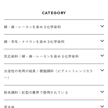
CATEGORY
綿・麻・レーヨンを染める化学染料
直接染料－染色手順が簡単
絹・羊毛・ナイロンを染める化学染料
人気のおすすめ直接染料
お買い得品
反応染料｜綿・麻・レーヨンを染める化学染料
染色に必要な薬品類
染料一覧
お勧めの3原色（赤・青・黄色）
水溶性の布用の絵具｜樹脂顔料（ピグメントレンジカラ
ー）
補助薬品
人気のおすすめ染料
お勧め｜スミフィックス～
染色に必要な薬品類
3原色以外の色目
ネオカラー（色）
粉末顔料｜紅型の業界で使用されている
赤色系
赤色系
レマゾール
赤色
補助薬品
染色に必要な薬品
内容量：100g
バィンダー（定着剤）
赤色系
草木染