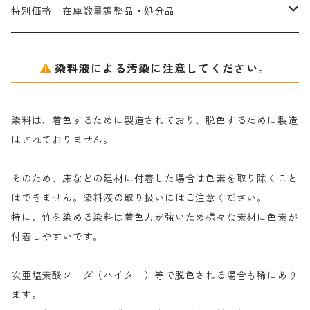
ネオフィックスFC200％｜反応染料で染めた素材
アミラヂンD｜浸透・複色抑制剤
セレナゾールPDN｜各種染料の染料溶解剤
メイプロガムNP（綿・麻・絹用｜直接・酸性・含金染料用）
防腐剤｜アルカリ性
白場汚染防止剤｜ソーピング剤｜水洗する際の再汚染防止剤
カ行
特別価格｜在庫数量調整品・処分品
アルギン酸ナトリウム（反応染料専用）
薬品｜編集中
サ行
クローバーリッパ―
染料液による汚染に注意してください。
尿素｜反応染料の捺染時の湿潤剤・溶解剤
捺染糊の防腐剤|｜アルカリ性｜【プロテクトールN】
タ行
ダルマ画鋲
染料は、着色するために製造されており、脱色するために製造
｜反応染料の還元防止剤リキッドタイプ
ナ行
粉末顔料
はされておりません。
そのため、床などの建材に付着した場合は色素を取り除くこと
ハ行
綿・麻を染める染料
はできません。染料液の取り扱いにはご注意ください。
特に、竹を染める染料は着色力が強いため様々な素材に色素が
マ行
絹・羊毛を染める染料
付着しやすいです。
ヤ行
次亜塩素酸ソーダ（ハイター）等で脱色される場合も稀にあり
ます。
ラ行