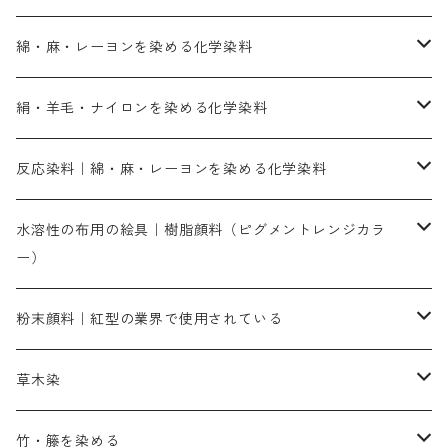
綿・麻・レーヨンを染める化学染料
直接染料－染色手順が簡単
絹・羊毛・ナイロンを染める化学染料
人気のおすすめ直接染料
お買い得品
反応染料｜綿・麻・レーヨンを染める化学染料
染色に必要な薬品類
染料一覧
お勧めの3原色（赤・青・黄色）
水溶性の布用の絵具｜樹脂顔料（ピグメントレンジカラ
ー）
補助薬品
人気のおすすめ染料
お勧め｜スミフィックス～
染色に必要な薬品類
3原色以外の色目
ネオカラー（色）
粉末顔料｜紅型の業界で使用されている
赤色系
赤色系
レマゾール
赤色
補助薬品
染色に必要な薬品
内容量：100g
バィンダー（定着剤）
赤色系
草木染
黄色系
黄色系
青色
アルカリ剤
補助薬品
内容量：500g
本洋紅
増粘剤
黄色系
植物染料
竹・籐を染める