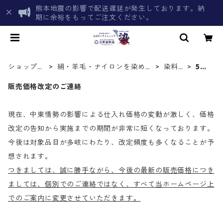
熊本地震の影響で配送遅延が発生しております。納
期に余裕をもってご注文ください。
ショップト
絹・羊毛・ナイロンを染める
染料
500
ップ
化学染料
一覧
g
販売価格改定のご連絡
現在、中東情勢の影響による仕入れ価格の変動が激しく、価格
改定の告知から実施までの期間が非常に短くなっております。
今後は対象品目が多岐にわたり、改定頻度も多くなることが予
想されます。
つきましては、誠に勝手ながら、今後の最新の販売価格につき
ましては、個別でのご連絡ではなく、すべて当ホームページ上
でのご案内に変更させていただきます。