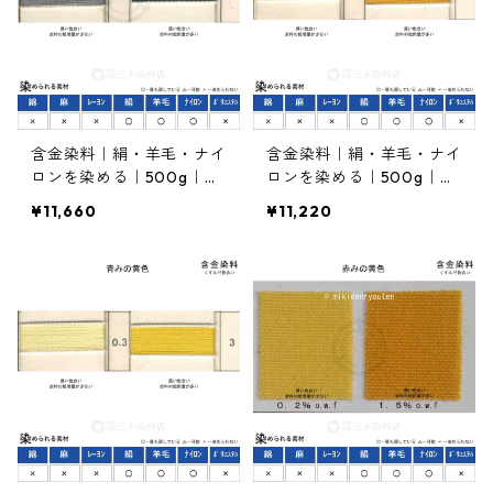
含金染料｜絹・羊毛・ナイ
含金染料｜絹・羊毛・ナイ
ロンを染める｜500g｜イ
ロンを染める｜500g｜ラ
レミアブラックBG（青み
ニールエローRRN（赤みの
¥11,660
¥11,220
の黒色）
黄色）