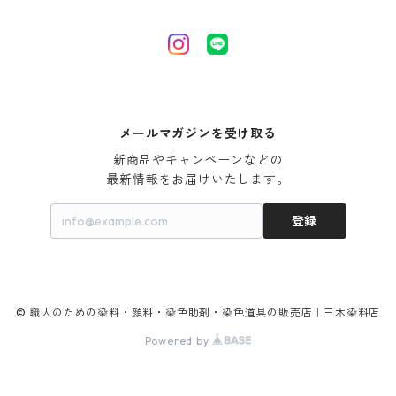
アルギン酸ナトリウム（反応染料専用）
薬品｜編集中
サ行
クローバーリッパ―
尿素｜反応染料の捺染時の湿潤剤・溶解剤
捺染糊の防腐剤|｜アルカリ性｜【プロテクトールN】
タ行
ダルマ画鋲
｜反応染料の還元防止剤リキッドタイプ
ナ行
粉末顔料
メールマガジンを受け取る
新商品やキャンペーンなどの

ハ行
綿・麻を染める染料
最新情報をお届けいたします。
登録
マ行
絹・羊毛を染める染料
ヤ行
© 職人のための染料・顔料・染色助剤・染色道具の販売店｜三木染料店
ラ行
Powered by