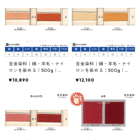
含金染料｜絹・羊毛・ナイ
含金染料｜絹・羊毛・ナイ
ロンを染める｜500g｜カ
ロンを染める｜500g｜ア
ヤカランオレンヂＲＬ（赤
シッドメタルオレンヂＣＹ
¥10,890
¥12,100
みの橙色）
（橙色）