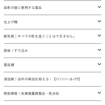
霧島産・晩秋茶｜黄金色（赤みの黄色）｜準備中
メチルバイオレットピュアスペシャル｜紫色
染料一覧ー50g入り
レットM3B｜深みの赤色
ブルーMG｜空色
50g
グリーンMB｜緑色
摺込み刷毛（スリコミハケ）ー冬毛（柔らかいタイプ）
ダークブロンMFB｜こげ茶色
ローケツ用筆｜1本～販売
黒色系
洋型紙（9番手｜中薄口、10番手｜中厚口）
糊落とし剤｜ソルベンCA
染料の吸収促進剤
染色の後に使用する薬品
霧島産・晩秋茶｜媒染剤セット｜準備中
ローダミンB｜赤紫色｜マゼンダ色
染料一覧ー100g入り
ルビンMB｜赤紫色
スカイブルーMB｜緑みの空色
100g
グリーンMY｜黄緑色
摺込み刷毛（スリコミハケ）ーまとめ買い（値引き）
ブロンHNR｜こげ茶色
ローケツ用筆ー10%off｜20本セットお取り寄せ品
ブラックMK（赤みの黒色）
有償サンプル品｜約20cm×27cm
酢酸｜絹・羊毛・ナイロンに使用する
白色系（定番の色合い）
張木｜入荷待ち
濃染処理剤｜ソルバックスPS－900
染料のムラ染め抑制剤（均染剤）
ソーピング剤｜未定着の染料を除去すること
仕上げ糊
染料一覧ー500g入り
ピンクMB｜ピンク色
スカイブルーHNR｜緑みの空色
500g
引染刷毛（ヒキゾメハケ）
ブロンB｜赤茶色
ローケツ用筆ー10％off｜2、6、10、12号、各1本
ブラックMG（青みの黒色）
洋型紙9番手｜中薄口｜約54cm×110cm
芒硝｜綿・麻の染色に使用する。
ネオホワイトR
アゾリン200％｜綿・麻・絹・羊毛・ナイロンの染色
ネオポールB－300｜反応染料のソーピング剤
伸子
染料の浸透剤
仕上げ剤｜柔軟・平滑剤
カルボキシメチルセルロース（CMC）
脱色剤｜すべての色を抜くことはできません。
染料一覧ー1kg入り
ローズMB｜鮮やかなピンク色）
スカイブルーMG｜緑みの空色
1kg
差し刷毛（1～4分、1本から販売可能）
ブロンHN２R｜赤茶色
洋型紙10番手｜中厚口｜約54cm×110cm
レオニールEHC｜反応染料用
ソルバライトS-70｜各種繊維の浸し染めに使用可能
型洗いブラシ
染料の定着向上剤
白場汚染防止剤
海藻系
脱色剤
捺染｜すり込み
ターキスブルーHNG｜緑みの空色
差し刷毛（5分～1寸、10本から取り寄せ）
ライトフィックスAコンク｜綿・麻もしくは直接染料で染めた素材
全体脱色｜ハイドロサルファイトコンク
アルカリ剤｜反応染料用
たんぱく質系
脱色助剤｜浸透・複色抑制剤
染料溶解剤｜染料の均一な浸透・吸着を補助する
薬品類
片羽刷毛
シルクフィックス３A｜絹の染料定着向上剤
部分脱色｜デグロリンSコンク
ソーダ灰
メイプロガムNP｜にじみ防止剤
染料溶解剤
化学糊（PVA）
捺染糊
ア行
消泡剤｜浴中の発泡を抑える｜【ﾗｲﾄｼﾘｺｰﾝS-77】
ネオフィックスFC200％｜反応染料で染めた素材
アミラヂンD｜浸透・複色抑制剤
セレナゾールPDN｜各種染料の染料溶解剤
メイプロガムNP（綿・麻・絹用｜直接・酸性・含金染料用）
防腐剤｜アルカリ性
白場汚染防止剤｜ソーピング剤｜水洗する際の再汚染防止剤
カ行
特別価格｜在庫数量調整品・処分品