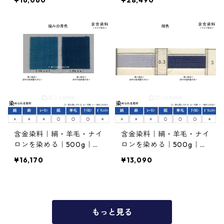
¥16,060
¥28,490
の青色）
青色）
含金染料｜絹・羊毛・ナイ
含金染料｜絹・羊毛・ナイ
ロンを染める｜500g｜ラ
ロンを染める｜500g｜ア
ナセットブルー5G（緑み
シッドネビーブルーR（紺
¥16,170
¥13,090
の青色）
色）
もっと見る