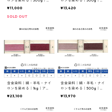
ロンを染める｜500g｜カ
ロンを染める｜500g｜ア
ヤカランボールドBL（深
シドールボールドＲＢ（深
¥11,000
¥13,420
みのある赤色）
みのある青みの赤色）
SOLD OUT
含金染料｜絹・羊毛・ナイ
含金染料｜絹・羊毛・ナイ
ロンを染める｜1kg｜アシ
ロンを染める｜500g｜ニ
ドールボールドＲＢ（深み
ュートリクロムボールドR
¥23,100
¥13,970
のある青みの赤色）
LD（深みのある紫みの赤
色）