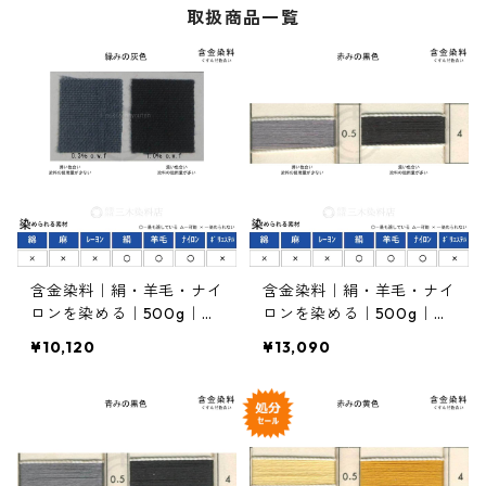
取扱商品一覧
含金染料｜絹・羊毛・ナイ
含金染料｜絹・羊毛・ナイ
ロンを染める｜500g｜ラ
ロンを染める｜500g｜カ
ナセットグレーG（緑みの
ヤカランブラック２RL
¥10,120
¥13,090
灰色）
（赤みの黒色）