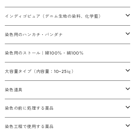
橙色系
青色系
橙色｜20g入りのみ公開
吸収促進剤
捺染に必要な材料
定番の色合い
代用朱黄色口
ファストエロ―10GN（鮮やかな黄色）
人気のおすすめ植物染料
黄色系
青色系
濃染処理剤｜ソルバックスPS－900
人気のおすすめ竹・藤を染める染料
インディゴピュア（デニム生地の染料、化学藍）
青色系
紫色系
紫色｜20g入りのみ公開
ソーピング剤
捺染糊
銀朱本朱赤口
ファストエロ―5GN（黄色）
インド茜・西洋茜の個別販売
エロ―M3G｜定番の色合い
NSBAブルー
オレンジ系
白色｜胡粉
媒染剤
塩基性染料（混色可能）
初心者向けお試しセット販売
染色用のハンカチ・バンダナ
紫色系
橙色系
緑色｜20g入りのみ公開
染料の定着向上剤
その他の薬剤（調整中）
銀朱本朱黄口
ファストエロ―R（赤みの黄色）
インド茜・西洋茜のセット商品
エロー ＭＧＲ｜明るい緑みの黄色
群青
オレンヂMG｜黄みの橙色
アルミ媒染剤
ビスマークブロンB｜赤茶色
緑色系
赤色系
黒色｜在庫処分特価
ソーダ灰｜アルカリ性のPH調整剤
オリジナル染料｜スス竹色｜ミキセットファストブロンGR
インディゴピュア
45cm×45cm（ハンカチ）｜端の始末も綿糸｜タグなし
染色用のストール｜綿100％・絹100％
緑色系
茶色｜20g入りのみ公開
本黄土（取り寄せ）
すおう｜赤色系
ゴールド エロー ＭＧ｜緑みの黄色
ミロリーブルー
オレンヂMGD（定番の色合い）
鉄媒染剤
塩基性エロ―｜液体タイプ
茶色系
レットMFB｜赤色（定番の色合い）
青色系
緑色｜在庫処分特価
藍染
アルカリ剤
54cm×54cm（バンダナ）｜端の始末も綿糸｜タグなし
大容量タイプ（内容量：10~25㎏）
茶色系
灰色｜20g入りのみ公開
かりやす｜黄色系
ゴールド エロー ＭＦＲ｜赤みの黄色
オレンヂMGR（赤みの橙色）
スズ媒染剤
塩基性レット｜赤色
灰色系
レットMG｜黄みの朱色
ネビーブルーMB（定番の色合い）
ぶどう糖
灰色系
紫色系
茶色｜在庫処分特価
染色用途のハンカチ・バンダナ
ハイドロサルファイトコンク
芒硝｜綿の染色時の吸収促進剤
染色道具
黒色
きはだ｜黄色系
ゴールド エロー ＭＧＲ｜山吹色
クロム媒染剤
メチレンブルー｜青色
黒色系
レットMGD｜朱色（定番の色合い）
ブルーMB（定番の色合い）
ハイドロサルファイトコンク
黒色系
バイオレットMFB
45cm×45cm（ハンカチ）｜端の始末も綿糸｜タグなし
緑色系
酸性剤
ソーダ灰｜アルカリ性のPH調整剤
刷毛
染色の前に処理する薬品
カッチ｜茶系
銅媒染液
塩基性ブラック｜黒色
染料一覧ー20g入り
ブリリアントレットMFBR｜青みの朱色
ブルーMR｜赤みの青色
PH調整剤は、直接店舗へ問い合わせください
20g
54cm×54cm（バンダナ）｜端の始末も綿糸｜タグなし
ダークグリンMG（定番の色合い）
摺込み刷毛（スリコミハケ）ー夏毛（硬いタイプ）
茶色系
硫酸第一鉄｜鉄媒染剤
ローケツ筆
精練剤｜汚れ落とし剤｜針状マルセル石鹸
染色工程で使用する薬品