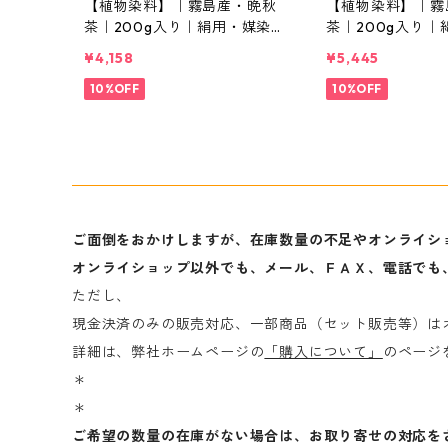
【植物染料】｜霧島産・晩秋
【植物染料】｜霧
茶｜200g入り｜絹用・媒染剤
茶｜200g入り｜
セット
セット
¥4,158
¥5,445
10%OFF
10%OFF
ご面倒をおかけしますが、在庫数量の不足やオンライシ
オンライショップ以外でも、メール、ＦＡＸ、電話でも
ただし、
現金決済のみの販売対応、一部商品（セット販売等）は
詳細は、弊社ホームページの
「購入について」
のページ
＊
＊
ご希望の数量の在庫がない場合は、お取り寄せの対応を