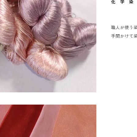
化 学 染
職人が使う
手間かけて