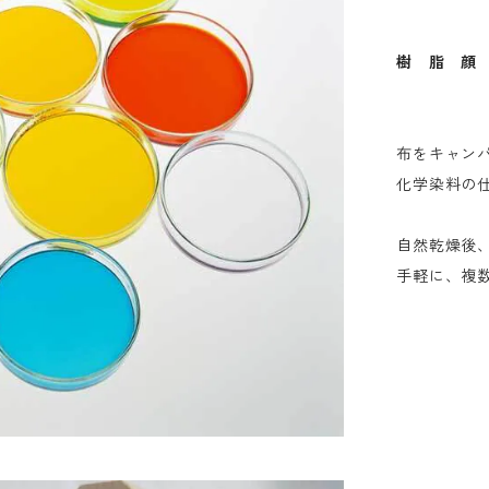
樹 脂 顔
布をキャン
化学染料の
自然乾燥後
手軽に、複