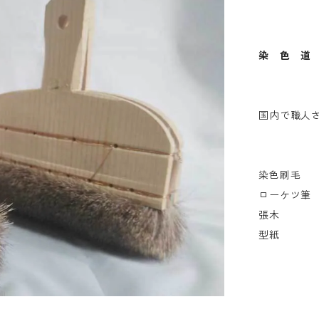
染 色 道
国内で職人
染色刷毛
ローケツ筆
張木
型紙