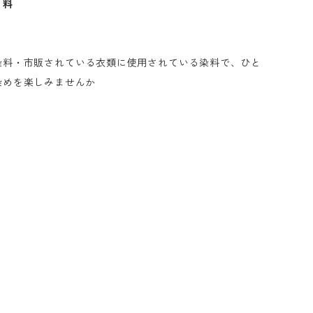
 料
染料・市販されている衣類に使用されている染料で、ひと
染めを楽しみませんか