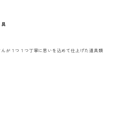
 具
さんが１つ１つ丁寧に思いを込めて仕上げた道具類