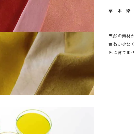
草 木 染
天然の素材
色数が少な
色に育てま