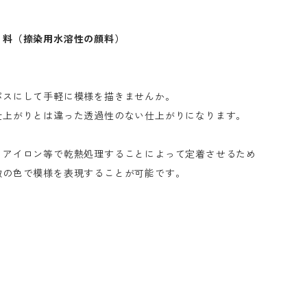
 料（捺染用水溶性の顔料）
パスにして手軽に模様を描きませんか。
仕上がりとは違った透過性のない仕上がりになります。
、アイロン等で乾熱処理することによって定着させるため
数の色で模様を表現することが可能です。