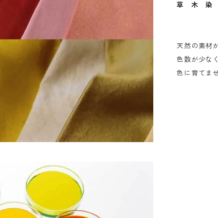
草 木 染
天然の素材
色数が少な
色に育てま