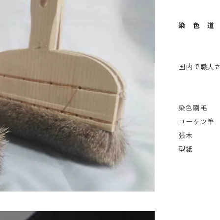
染 色 道
国内で職人
染色刷毛
ローケツ筆
張木
型紙