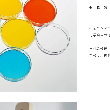
樹 脂 顔
布をキャン
化学染料の
自然乾燥後
手軽に、複