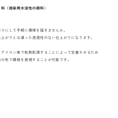
 料（捺染用水溶性の顔料）
パスにして手軽に模様を描きませんか。
仕上がりとは違った透過性のない仕上がりになります。
、アイロン等で乾熱処理することによって定着させるため
数の色で模様を表現することが可能です。