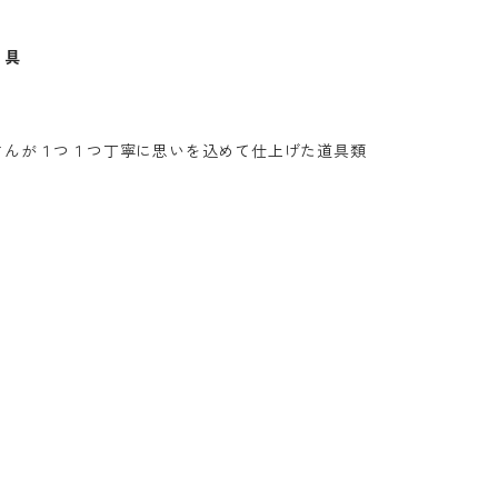
 具
さんが１つ１つ丁寧に思いを込めて仕上げた道具類