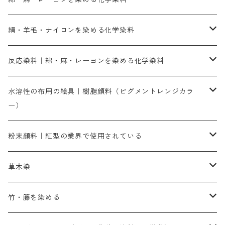
直接染料－染色手順が簡単
絹・羊毛・ナイロンを染める化学染料
人気のおすすめ直接染料
お買い得品
反応染料｜綿・麻・レーヨンを染める化学染料
染色に必要な薬品類
染料一覧
お勧めの3原色（赤・青・黄色）
水溶性の布用の絵具｜樹脂顔料（ピグメントレンジカラ
ー）
補助薬品
人気のおすすめ染料
お勧め｜スミフィックス～
染色に必要な薬品類
3原色以外の色目
ネオカラー（色）
粉末顔料｜紅型の業界で使用されている
赤色系
赤色系
レマゾール
赤色
補助薬品
染色に必要な薬品
内容量：100g
バィンダー（定着剤）
赤色系
草木染
黄色系
黄色系
青色
アルカリ剤
補助薬品
内容量：500g
本洋紅
増粘剤
黄色系
植物染料
竹・籐を染める
橙色系
青色系
橙色｜20g入りのみ公開
吸収促進剤
捺染に必要な材料
定番の色合い
代用朱黄色口