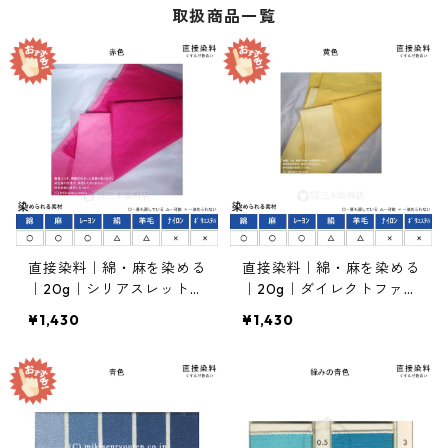
取扱商品一覧
直接染料｜綿・麻を染める
直接染料｜綿・麻を染める
｜20g｜シリアスレット4
｜20g｜ダイレクトファス
B（青みの赤色）
トエローＧ（黄色）
¥1,430
¥1,430