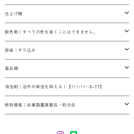
霧島産・晩秋茶｜媒染剤セット｜準備中
ローダミンB｜赤紫色｜マゼンダ色
染料一覧ー100g入り
ルビンMB｜赤紫色
スカイブルーMB｜緑みの空色
100g
グリーンMY｜黄緑色
摺込み刷毛（スリコミハケ）ーまとめ買い（値引き）
ブロンHNR｜こげ茶色
ローケツ用筆ー10%off｜20本セットお取り寄せ品
ブラックMK（赤みの黒色）
有償サンプル品｜約20cm×27cm
酢酸｜絹・羊毛・ナイロンに使用する
白色系（定番の色合い）
張木｜入荷待ち
濃染処理剤｜ソルバックスPS－900
染料のムラ染め抑制剤（均染剤）
ソーピング剤｜未定着の染料を除去すること
仕上げ糊
染料一覧ー500g入り
ピンクMB｜ピンク色
スカイブルーHNR｜緑みの空色
500g
引染刷毛（ヒキゾメハケ）
ブロンB｜赤茶色
ローケツ用筆ー10％off｜2、6、10、12号、各1本
ブラックMG（青みの黒色）
洋型紙9番手｜中薄口｜約54cm×110cm
芒硝｜綿・麻の染色に使用する。
ネオホワイトR
アゾリン200％｜綿・麻・絹・羊毛・ナイロンの染色
ネオポールB－300｜反応染料のソーピング剤
伸子
染料の浸透剤
仕上げ剤｜柔軟・平滑剤
カルボキシメチルセルロース（CMC）
脱色剤｜すべての色を抜くことはできません。
染料一覧ー1kg入り
ローズMB｜鮮やかなピンク色）
スカイブルーMG｜緑みの空色
1kg
差し刷毛（1～4分、1本から販売可能）
ブロンHN２R｜赤茶色
洋型紙10番手｜中厚口｜約54cm×110cm
レオニールEHC｜反応染料用
ソルバライトS-70｜各種繊維の浸し染めに使用可能
型洗いブラシ
染料の定着向上剤
白場汚染防止剤
海藻系
脱色剤
捺染｜すり込み
ターキスブルーHNG｜緑みの空色
差し刷毛（5分～1寸、10本から取り寄せ）
ライトフィックスAコンク｜綿・麻もしくは直接染料で染めた素材
全体脱色｜ハイドロサルファイトコンク
アルカリ剤｜反応染料用
たんぱく質系
脱色助剤｜浸透・複色抑制剤
染料溶解剤｜染料の均一な浸透・吸着を補助する
薬品類
片羽刷毛
シルクフィックス３A｜絹の染料定着向上剤
部分脱色｜デグロリンSコンク
ソーダ灰
メイプロガムNP｜にじみ防止剤
染料溶解剤
化学糊（PVA）
捺染糊
ア行
消泡剤｜浴中の発泡を抑える｜【ﾗｲﾄｼﾘｺｰﾝS-77】
ネオフィックスFC200％｜反応染料で染めた素材
アミラヂンD｜浸透・複色抑制剤
セレナゾールPDN｜各種染料の染料溶解剤
メイプロガムNP（綿・麻・絹用｜直接・酸性・含金染料用）
防腐剤｜アルカリ性
白場汚染防止剤｜ソーピング剤｜水洗する際の再汚染防止剤
カ行
特別価格｜在庫数量調整品・処分品
アルギン酸ナトリウム（反応染料専用）
薬品｜編集中
サ行
クローバーリッパ―