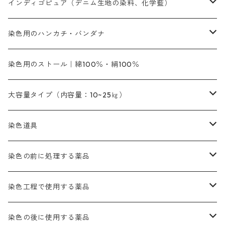
ファストエロ―10GN（鮮やかな黄色）
人気のおすすめ植物染料
黄色系
青色系
濃染処理剤｜ソルバックスPS－900
人気のおすすめ竹・藤を染める染料
インディゴピュア（デニム生地の染料、化学藍）
青色系
紫色系
紫色｜20g入りのみ公開
ソーピング剤
捺染糊
銀朱本朱赤口
ファストエロ―5GN（黄色）
インド茜・西洋茜の個別販売
エロ―M3G｜定番の色合い
NSBAブルー
オレンジ系
白色｜胡粉
媒染剤
塩基性染料（混色可能）
初心者向けお試しセット販売
染色用のハンカチ・バンダナ
紫色系
橙色系
緑色｜20g入りのみ公開
染料の定着向上剤
その他の薬剤（調整中）
銀朱本朱黄口
ファストエロ―R（赤みの黄色）
インド茜・西洋茜のセット商品
エロー ＭＧＲ｜明るい緑みの黄色
群青
オレンヂMG｜黄みの橙色
アルミ媒染剤
ビスマークブロンB｜赤茶色
緑色系
赤色系
黒色｜在庫処分特価
ソーダ灰｜アルカリ性のPH調整剤
オリジナル染料｜スス竹色｜ミキセットファストブロンGR
インディゴピュア
45cm×45cm（ハンカチ）｜端の始末も綿糸｜タグなし
染色用のストール｜綿100％・絹100％
緑色系
茶色｜20g入りのみ公開
本黄土（取り寄せ）
すおう｜赤色系
ゴールド エロー ＭＧ｜緑みの黄色
ミロリーブルー
オレンヂMGD（定番の色合い）
鉄媒染剤
塩基性エロ―｜液体タイプ
茶色系
レットMFB｜赤色（定番の色合い）
青色系
緑色｜在庫処分特価
藍染
アルカリ剤
54cm×54cm（バンダナ）｜端の始末も綿糸｜タグなし
大容量タイプ（内容量：10~25㎏）
茶色系
灰色｜20g入りのみ公開
かりやす｜黄色系
ゴールド エロー ＭＦＲ｜赤みの黄色
オレンヂMGR（赤みの橙色）
スズ媒染剤
塩基性レット｜赤色
灰色系
レットMG｜黄みの朱色
ネビーブルーMB（定番の色合い）
ぶどう糖
灰色系
紫色系
茶色｜在庫処分特価
染色用途のハンカチ・バンダナ
ハイドロサルファイトコンク
芒硝｜綿の染色時の吸収促進剤
染色道具
黒色
きはだ｜黄色系
ゴールド エロー ＭＧＲ｜山吹色
クロム媒染剤
メチレンブルー｜青色
黒色系
レットMGD｜朱色（定番の色合い）
ブルーMB（定番の色合い）
ハイドロサルファイトコンク
黒色系
バイオレットMFB
45cm×45cm（ハンカチ）｜端の始末も綿糸｜タグなし
緑色系
酸性剤
ソーダ灰｜アルカリ性のPH調整剤
刷毛
染色の前に処理する薬品
カッチ｜茶系
銅媒染液
塩基性ブラック｜黒色
染料一覧ー20g入り
ブリリアントレットMFBR｜青みの朱色
ブルーMR｜赤みの青色
PH調整剤は、直接店舗へ問い合わせください
20g
54cm×54cm（バンダナ）｜端の始末も綿糸｜タグなし
ダークグリンMG（定番の色合い）
摺込み刷毛（スリコミハケ）ー夏毛（硬いタイプ）
茶色系
硫酸第一鉄｜鉄媒染剤
ローケツ筆
精練剤｜汚れ落とし剤｜針状マルセル石鹸
染色工程で使用する薬品
霧島産・晩秋茶｜黄金色（赤みの黄色）｜準備中
メチルバイオレットピュアスペシャル｜紫色
染料一覧ー50g入り
レットM3B｜深みの赤色
ブルーMG｜空色
50g
グリーンMB｜緑色
摺込み刷毛（スリコミハケ）ー冬毛（柔らかいタイプ）
ダークブロンMFB｜こげ茶色
ローケツ用筆｜1本～販売
黒色系
洋型紙（9番手｜中薄口、10番手｜中厚口）
糊落とし剤｜ソルベンCA
染料の吸収促進剤
染色の後に使用する薬品