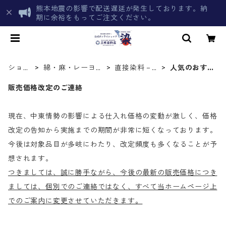
熊本地震の影響で配送遅延が発生しております。納
期に余裕をもってご注文ください。
ショッ
綿・麻・レーヨン
直接染料－染
人気のおす
プトッ
を染める化学染料
色手順が簡単
すめ直接染
プ
販売価格改定のご連絡
料
現在、中東情勢の影響による仕入れ価格の変動が激しく、価格
改定の告知から実施までの期間が非常に短くなっております。
今後は対象品目が多岐にわたり、改定頻度も多くなることが予
想されます。
つきましては、誠に勝手ながら、今後の最新の販売価格につき
ましては、個別でのご連絡ではなく、すべて当ホームページ上
でのご案内に変更させていただきます。