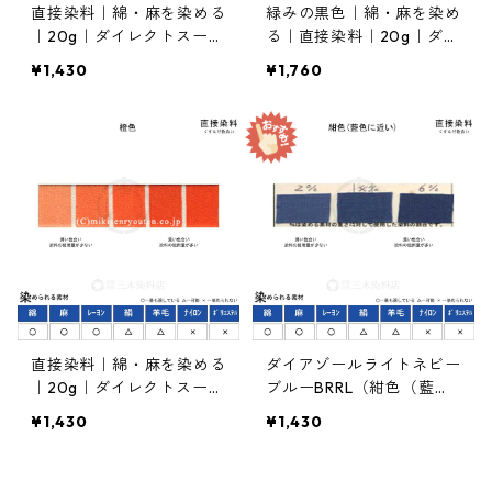
直接染料｜綿・麻を染める
緑みの黒色｜綿・麻を染め
｜20g｜ダイレクトスープ
る｜直接染料｜20g｜ダイ
ラブロンBR（赤茶色）
レクトファストブラックG
¥1,430
¥1,760
直接染料｜綿・麻を染める
ダイアゾールライトネビー
｜20g｜ダイレクトスープ
ブルーBRRL（紺色（藍に
ラオレンヂ2GL125%（橙
近い））｜20g｜直接染料
¥1,430
¥1,430
色）