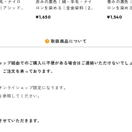
毛・ナイロ
赤みの黒色｜絹・羊毛・ナイ
青みの黒色
g｜アシッドミ
ロンを染める｜含金染料｜20g
ロンを染める
Ｂ（青みの
｜イレミアブラックRL（赤み
｜イレミア
¥1,650
¥1,540
の黒色）
の黒色）
取扱商品について
ョップ経由でのご購入に不便がある場合はご連絡いただけないでし
、ご注文を承っております。
オンライショップ限定になります。
を参照してください。
させていただきます。