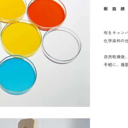
樹 脂 顔
布をキャン
化学染料の
自然乾燥後
手軽に、複