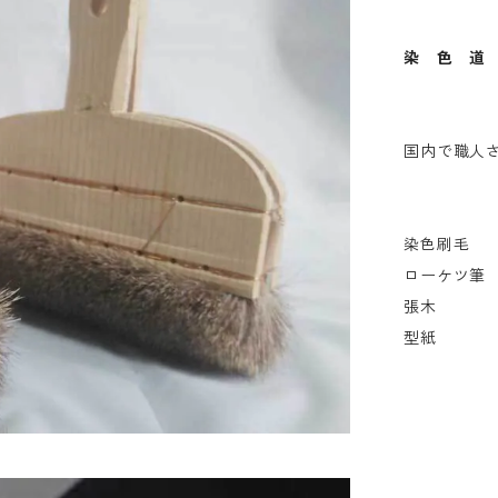
染 色 道
国内で職人
染色刷毛
ローケツ筆
張木
型紙