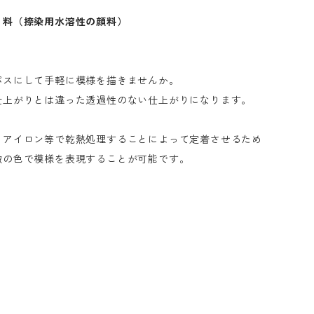
 料（捺染用水溶性の顔料）
パスにして手軽に模様を描きませんか。
仕上がりとは違った透過性のない仕上がりになります。
、アイロン等で乾熱処理することによって定着させるため
数の色で模様を表現することが可能です。