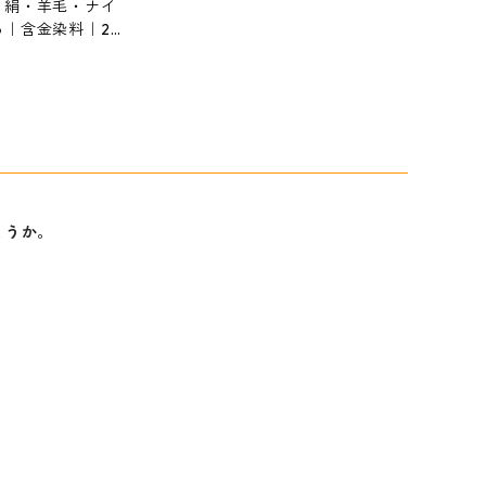
｜絹・羊毛・ナイ
｜含金染料｜20g
ブラックBG（青み
ょうか。