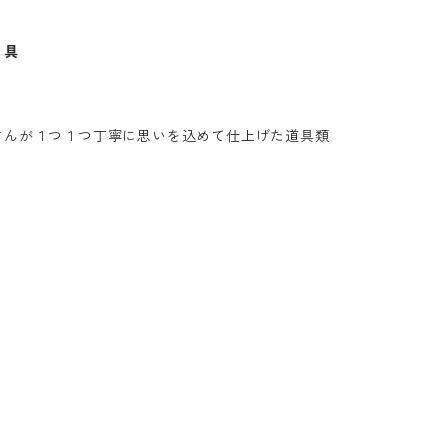
 具
さんが１つ１つ丁寧に思いを込めて仕上げた道具類