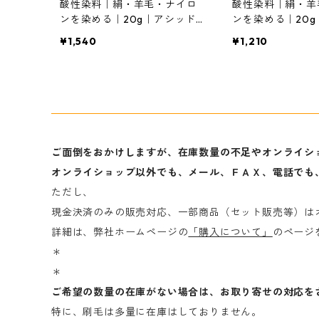
酸性染料｜絹・羊毛・ナイロ
酸性染料｜絹・羊
ンを染める｜20g｜アシッドミ
ンを染める｜20
ーリングブラック2R（赤みの
ーリングブラック
¥1,540
¥1,210
黒色）
黒色）
ご面倒をおかけしますが、在庫数量の不足やオンライシ
オンライショップ以外でも、メール、ＦＡＸ、電話でも
ただし、
現金決済のみの販売対応、一部商品（セット販売等）は
詳細は、弊社ホームページの
「購入について」
のページ
＊
＊
ご希望の数量の在庫がない場合は、お取り寄せの対応を
特に、刷毛は多量に在庫はしておりません。