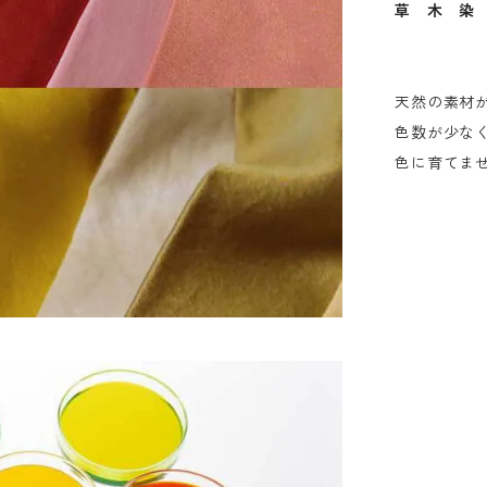
草 木 染
天然の素材
色数が少な
色に育てま