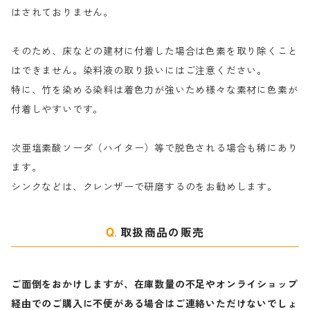
｜反応染料の還元防止剤リキッドタイプ
ナ行
粉末顔料
はされておりません。
そのため、床などの建材に付着した場合は色素を取り除くこと
ハ行
綿・麻を染める染料
はできません。染料液の取り扱いにはご注意ください。
特に、竹を染める染料は着色力が強いため様々な素材に色素が
マ行
絹・羊毛を染める染料
付着しやすいです。
ヤ行
次亜塩素酸ソーダ（ハイター）等で脱色される場合も稀にあり
ます。
ラ行
シンクなどは、クレンザーで研磨するのをお勧めします。
取扱商品の販売
ご面倒をおかけしますが、在庫数量の不足やオンライショップ
経由でのご購入に不便がある場合はご連絡いただけないでしょ