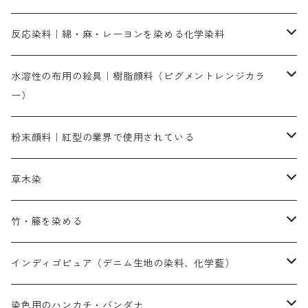
人気のおすすめ直接染料
お買い得品
反応染料｜綿・麻・レーヨンを染める化学染料
染色に必要な薬品類
染料一覧
お勧めの3原色（赤・青・黄色）
水溶性の布用の絵具｜樹脂顔料（ピグメントレンジカラ
ー）
補助薬品
人気のおすすめ染料
お勧め｜スミフィックス～
染色に必要な薬品類
3原色以外の色目
ネオカラー（色）
粉末顔料｜紅型の業界で使用されている
赤色系
赤色系
レマゾール
赤色
補助薬品
染色に必要な薬品
内容量：100g
バィンダー（定着剤）
赤色系
草木染
黄色系
黄色系
青色
アルカリ剤
補助薬品
内容量：500g
本洋紅
増粘剤
黄色系
植物染料
竹・籐を染める
橙色系
青色系
橙色｜20g入りのみ公開
吸収促進剤
捺染に必要な材料
定番の色合い
代用朱黄色口
ファストエロ―10GN（鮮やかな黄色）
人気のおすすめ植物染料
黄色系
青色系
濃染処理剤｜ソルバックスPS－900
人気のおすすめ竹・藤を染める染料
インディゴピュア（デニム生地の染料、化学藍）
青色系
紫色系
紫色｜20g入りのみ公開
ソーピング剤
捺染糊
銀朱本朱赤口
ファストエロ―5GN（黄色）
インド茜・西洋茜の個別販売
エロ―M3G｜定番の色合い
NSBAブルー
オレンジ系
白色｜胡粉
媒染剤
塩基性染料（混色可能）
初心者向けお試しセット販売
染色用のハンカチ・バンダナ
紫色系