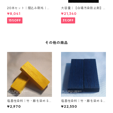
20本セット｜摺込み刷毛｜夏
大容量｜【白場汚染防止剤】
毛（毛質が硬い）0.5分
｜2kg×5本｜ホワイトクリー
¥8,041
¥21,340
ナＭ
15%OFF
3%OFF
その他の商品
塩基性染料｜竹・籐を染める
塩基性染料｜竹・籐を染める
｜100g｜塩基性エロー（液体
｜1kg｜塩基性ブラック（黒色
¥2,970
¥22,550
タイプ、黄色）
系）