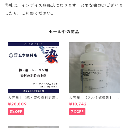
弊社は、インボイス登録店になります。必要な書類がございま
したら、ご相談ください。
セール中の商品
大容量｜【綿・麻の染料定着
大容量｜【アルミ媒染剤】｜5
向上剤】｜2kg×5本｜ライト
00g−3本入り｜塩化アルミニ
¥28,809
¥10,742
フィックスAコンク
ウム
3%OFF
7%OFF