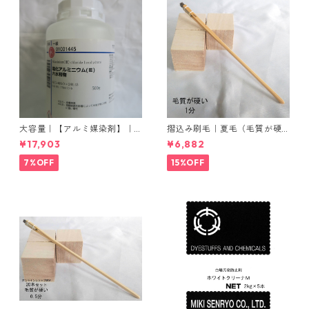
大容量｜【アルミ媒染剤】｜5
摺込み刷毛｜夏毛（毛質が硬
00g−5本入り｜塩化アルミニ
い）1分｜16本入り＊1セット
¥17,903
¥6,882
ウム
7%OFF
15%OFF