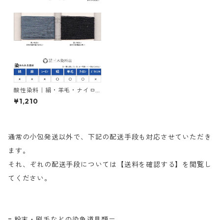
酸性染料｜絹・羊毛・ナイロ
ンを染める｜20g｜アシッド
¥1,210
ミーリングブラックＢ（青み
の黒色）
通常の小包発送以外で、下記の配送手段も対応させていただき
ます。
それ、ぞれの配送手段については【送料を確認する】を閲覧し
てください。
= 粉末・刷毛などの染色道具類＝