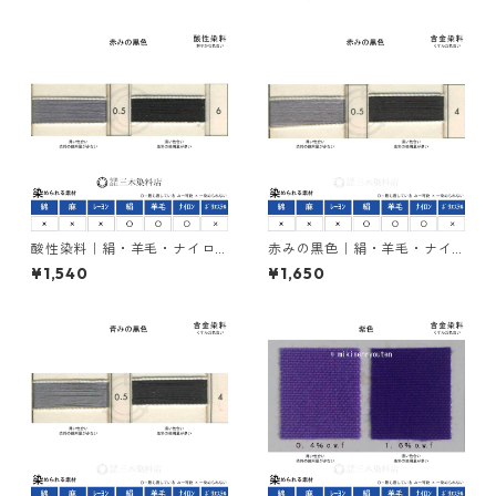
酸性染料｜絹・羊毛・ナイロ
赤みの黒色｜絹・羊毛・ナイ
ンを染める｜20g｜アシッド
ロンを染める｜含金染料｜20
¥1,540
¥1,650
ミーリングブラック2R（赤み
g｜イレミアブラックRL（赤み
の黒色）
の黒色）