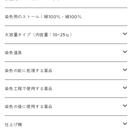
橙色系
緑色｜20g入りのみ公開
染料の定着向上剤
その他の薬剤（調整中）
銀朱本朱黄口
ファストエロ―R（赤みの黄色）
インド茜・西洋茜のセット商品
エロー ＭＧＲ｜明るい緑みの黄色
群青
オレンヂMG｜黄みの橙色
アルミ媒染剤
ビスマークブロンB｜赤茶色
緑色系
赤色系
黒色｜在庫処分特価
ソーダ灰｜アルカリ性のPH調整剤
オリジナル染料｜スス竹色｜ミキセットファストブロンGR
インディゴピュア
45cm×45cm（ハンカチ）｜端の始末も綿糸｜タグなし
染色用のストール｜綿100％・絹100％
緑色系
茶色｜20g入りのみ公開
本黄土（取り寄せ）
すおう｜赤色系
ゴールド エロー ＭＧ｜緑みの黄色
ミロリーブルー
オレンヂMGD（定番の色合い）
鉄媒染剤
塩基性エロ―｜液体タイプ
茶色系
レットMFB｜赤色（定番の色合い）
青色系
緑色｜在庫処分特価
藍染
アルカリ剤
54cm×54cm（バンダナ）｜端の始末も綿糸｜タグなし
大容量タイプ（内容量：10~25㎏）
茶色系
灰色｜20g入りのみ公開
かりやす｜黄色系
ゴールド エロー ＭＦＲ｜赤みの黄色
オレンヂMGR（赤みの橙色）
スズ媒染剤
塩基性レット｜赤色
灰色系
レットMG｜黄みの朱色
ネビーブルーMB（定番の色合い）
ぶどう糖
灰色系
紫色系
茶色｜在庫処分特価
染色用途のハンカチ・バンダナ
ハイドロサルファイトコンク
芒硝｜綿の染色時の吸収促進剤
染色道具
黒色
きはだ｜黄色系
ゴールド エロー ＭＧＲ｜山吹色
クロム媒染剤
メチレンブルー｜青色
黒色系
レットMGD｜朱色（定番の色合い）
ブルーMB（定番の色合い）
ハイドロサルファイトコンク
黒色系
バイオレットMFB
45cm×45cm（ハンカチ）｜端の始末も綿糸｜タグなし
緑色系
酸性剤
ソーダ灰｜アルカリ性のPH調整剤
刷毛
染色の前に処理する薬品
カッチ｜茶系
銅媒染液
塩基性ブラック｜黒色
染料一覧ー20g入り
ブリリアントレットMFBR｜青みの朱色
ブルーMR｜赤みの青色
PH調整剤は、直接店舗へ問い合わせください
20g
54cm×54cm（バンダナ）｜端の始末も綿糸｜タグなし
ダークグリンMG（定番の色合い）
摺込み刷毛（スリコミハケ）ー夏毛（硬いタイプ）
茶色系
硫酸第一鉄｜鉄媒染剤
ローケツ筆
精練剤｜汚れ落とし剤｜針状マルセル石鹸
染色工程で使用する薬品
霧島産・晩秋茶｜黄金色（赤みの黄色）｜準備中
メチルバイオレットピュアスペシャル｜紫色
染料一覧ー50g入り
レットM3B｜深みの赤色
ブルーMG｜空色
50g
グリーンMB｜緑色
摺込み刷毛（スリコミハケ）ー冬毛（柔らかいタイプ）
ダークブロンMFB｜こげ茶色
ローケツ用筆｜1本～販売
黒色系
洋型紙（9番手｜中薄口、10番手｜中厚口）
糊落とし剤｜ソルベンCA
染料の吸収促進剤
染色の後に使用する薬品
霧島産・晩秋茶｜媒染剤セット｜準備中
ローダミンB｜赤紫色｜マゼンダ色
染料一覧ー100g入り
ルビンMB｜赤紫色
スカイブルーMB｜緑みの空色
100g
グリーンMY｜黄緑色
摺込み刷毛（スリコミハケ）ーまとめ買い（値引き）
ブロンHNR｜こげ茶色
ローケツ用筆ー10%off｜20本セットお取り寄せ品
ブラックMK（赤みの黒色）
有償サンプル品｜約20cm×27cm
酢酸｜絹・羊毛・ナイロンに使用する
白色系（定番の色合い）
張木｜入荷待ち
濃染処理剤｜ソルバックスPS－900
染料のムラ染め抑制剤（均染剤）
ソーピング剤｜未定着の染料を除去すること
仕上げ糊