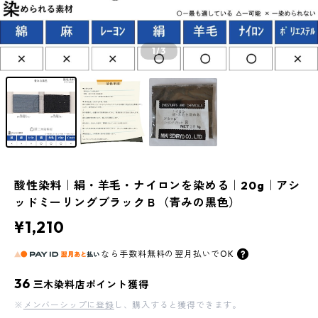
1
/3
酸性染料｜絹・羊毛・ナイロンを染める｜20g｜アシ
ッドミーリングブラックＢ（青みの黒色）
¥1,210
なら
手数料無料の
翌月払いでOK
36
三木染料店ポイント獲得
※
メンバーシップに登録
し、購入すると獲得できます。