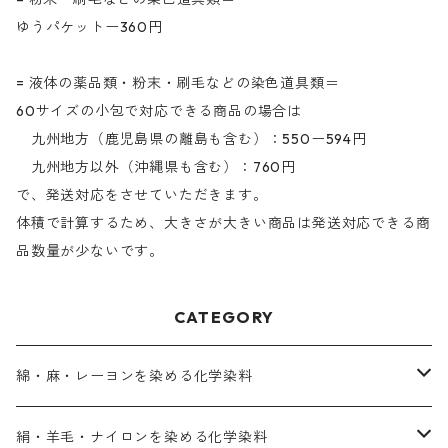
ゆうパケットー360円
= 液体の薬品類・粉末・刷毛などの染色道具類＝
60サイズの小包で対応できる商品の場合は
九州地方（鹿児島県の離島も含む）：550ー594円
九州地方以外（沖縄県も含む）：760円
で、発送対応をさせていただきます。
体積で計算するため、大きさが大きい商品は発送対応できる商
品数量が少ないです。
CATEGORY
綿・麻・レーヨンを染める化学染料
直接染料－染色手順が簡単
絹・羊毛・ナイロンを染める化学染料