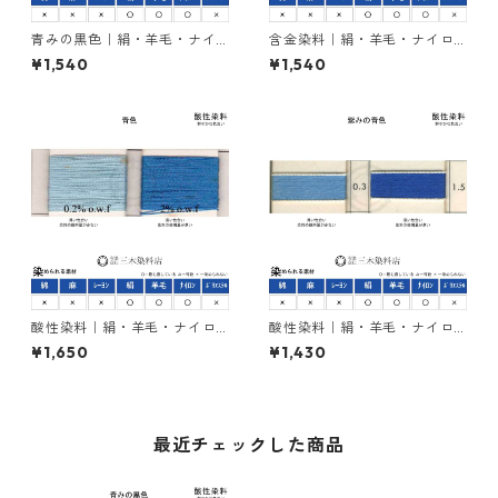
青みの黒色｜絹・羊毛・ナイ
含金染料｜絹・羊毛・ナイロ
ロンを染める｜含金染料｜20
ンを染める｜20g｜ラナセッ
¥1,540
¥1,540
g｜イレミアブラックBG（青
トバイオレットB（紫色）
みの黒色）
酸性染料｜絹・羊毛・ナイロ
酸性染料｜絹・羊毛・ナイロ
ンを染める｜20g｜カヤノー
ンを染める｜20g｜イルガノ
¥1,650
¥1,430
ルミーリングブルーBW（青
ールブリリアントブルーRLS２
色）
００％（紫みの青色）
最近チェックした商品