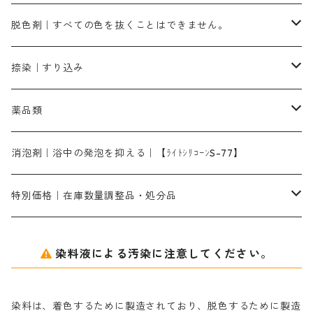
染料一覧ー500g入り
ピンクMB｜ピンク色
スカイブルーHNR｜緑みの空色
500g
引染刷毛（ヒキゾメハケ）
ブロンB｜赤茶色
ローケツ用筆ー10％off｜2、6、10、12号、各1本
ブラックMG（青みの黒色）
洋型紙9番手｜中薄口｜約54cm×110cm
芒硝｜綿・麻の染色に使用する。
ネオホワイトR
アゾリン200％｜綿・麻・絹・羊毛・ナイロンの染色
ネオポールB－300｜反応染料のソーピング剤
伸子
染料の浸透剤
仕上げ剤｜柔軟・平滑剤
カルボキシメチルセルロース（CMC）
脱色剤｜すべての色を抜くことはできません。
染料一覧ー1kg入り
ローズMB｜鮮やかなピンク色）
スカイブルーMG｜緑みの空色
1kg
差し刷毛（1～4分、1本から販売可能）
ブロンHN２R｜赤茶色
洋型紙10番手｜中厚口｜約54cm×110cm
レオニールEHC｜反応染料用
ソルバライトS-70｜各種繊維の浸し染めに使用可能
型洗いブラシ
染料の定着向上剤
白場汚染防止剤
海藻系
脱色剤
捺染｜すり込み
ターキスブルーHNG｜緑みの空色
差し刷毛（5分～1寸、10本から取り寄せ）
ライトフィックスAコンク｜綿・麻もしくは直接染料で染めた素材
全体脱色｜ハイドロサルファイトコンク
アルカリ剤｜反応染料用
たんぱく質系
脱色助剤｜浸透・複色抑制剤
染料溶解剤｜染料の均一な浸透・吸着を補助する
薬品類
片羽刷毛
シルクフィックス３A｜絹の染料定着向上剤
部分脱色｜デグロリンSコンク
ソーダ灰
メイプロガムNP｜にじみ防止剤
染料溶解剤
化学糊（PVA）
捺染糊
ア行
消泡剤｜浴中の発泡を抑える｜【ﾗｲﾄｼﾘｺｰﾝS-77】
ネオフィックスFC200％｜反応染料で染めた素材
アミラヂンD｜浸透・複色抑制剤
セレナゾールPDN｜各種染料の染料溶解剤
メイプロガムNP（綿・麻・絹用｜直接・酸性・含金染料用）
防腐剤｜アルカリ性
白場汚染防止剤｜ソーピング剤｜水洗する際の再汚染防止剤
カ行
特別価格｜在庫数量調整品・処分品
アルギン酸ナトリウム（反応染料専用）
薬品｜編集中
サ行
クローバーリッパ―
染料液による汚染に注意してください。
尿素｜反応染料の捺染時の湿潤剤・溶解剤
捺染糊の防腐剤|｜アルカリ性｜【プロテクトールN】
タ行
ダルマ画鋲
染料は、着色するために製造されており、脱色するために製造