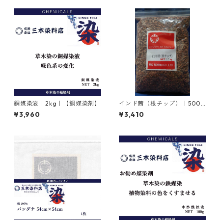
銅媒染液｜2kg｜【銅媒染剤】
インド茜（根チップ）｜500g
｜植物染料
¥3,960
¥3,410