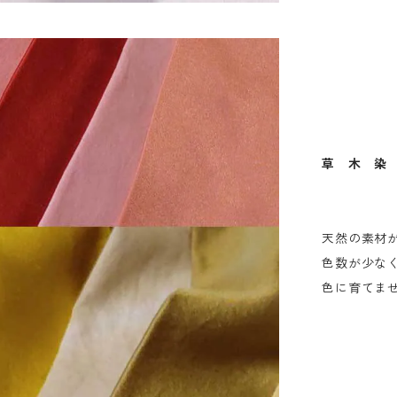
草 木 染
天然の素材
色数が少な
色に育てま