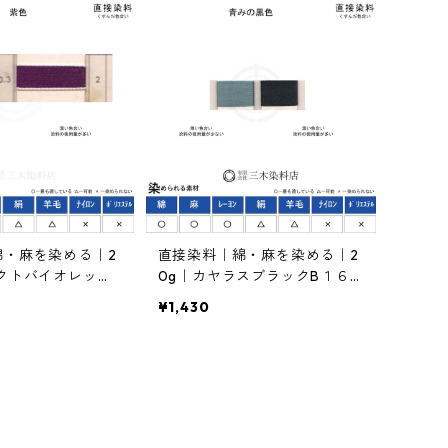
綿・麻を染める｜2
直接染料｜綿・麻を染める｜2
クトバイオレット
0g｜カヤラスブラックB１６
０％（青みの黒色）
¥1,430