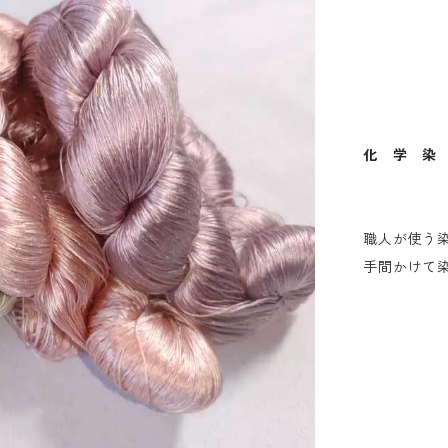
化 学 染
職人が使う
手間かけて