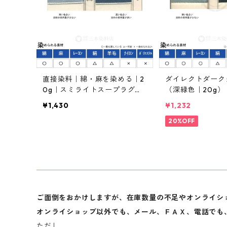
直接染料｜綿・麻を染める｜2
ダイレクトダーク
0g｜スミライトスープラグレ
（深緑色｜20g
ーCGL（薄色で灰色系）
¥1,430
¥1,232
20%OFF
ご面倒をおかけしますが、在庫数量の不足やオンライシ
オンライショップ以外でも、メール、ＦＡＸ、電話でも
ただし、