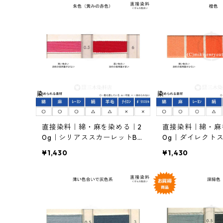
直接染料｜綿・麻を染める｜2
直接染料｜綿・麻
0g｜シリアススカーレットB1
0g｜ダイレクト
82%（朱色）
ンヂ2GL125%（
¥1,430
¥1,430