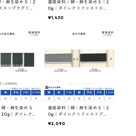
綿・麻を染める｜2
直接染料｜綿・麻を染める｜2
ススープラグリンF
0g｜ダイレクトファストエロ
ーＧ（黄色）
¥1,430
｜綿・麻を染める
直接染料｜綿・麻を染める｜2
20g｜ダイレクト
0g｜ダイレクトファストブラ
ラックG
ックRC（赤みの黒色）
¥2,090