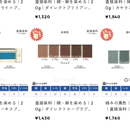
を染める｜2
直接染料｜綿・麻を染める｜2
直接染料｜
ルライトブル
0g｜ダイレクトブリリアント
0g｜カヤラ
色）
ピンク7B（薄色でピンク系）
4G（緑色）
¥1,320
¥1,540
を染める｜2
直接染料｜綿・麻を染める｜2
緑みの黒色
ターキスブル
0g｜ダイレクトスープラブロ
｜直接染料｜
ンBR（赤茶色）
ファストブ
¥1,430
¥1,760