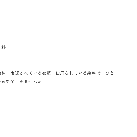
 料
染料・市販されている衣類に使用されている染料で、ひと
染めを楽しみませんか