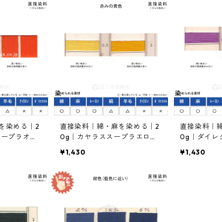
を染める｜2
直接染料｜綿・麻を染める｜2
直接染料｜
スープラオレ
0g｜カヤラススープラエローR
0g｜ダイレ
橙色）
L（赤みの黄色）
BB（紫色）
¥1,430
¥1,430