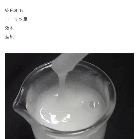
染色刷毛
ローケツ筆
張木
型紙