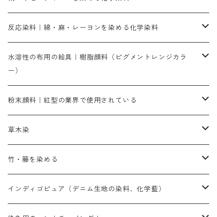
人気のおすすめ直接染料
お買い得品
反応染料｜綿・麻・レーヨンを染める化学染料
染色に必要な薬品類
染料一覧
お勧めの3原色（赤・青・黄色）
水溶性の布用の絵具｜樹脂顔料（ピグメントレンジカラ
ー）
補助薬品
人気のおすすめ染料
お勧め｜スミフィックス～
染色に必要な薬品類
3原色以外の色目
ネオカラー（色）
粉末顔料｜紅型の業界で使用されている
赤色系
赤色系
レマゾール
赤色
補助薬品
染色に必要な薬品
内容量：100g
バィンダー（定着剤）
赤色系
草木染
黄色系
黄色系
青色
アルカリ剤
補助薬品
内容量：500g
本洋紅
増粘剤
黄色系
植物染料
竹・籐を染める
橙色系
青色系
橙色｜20g入りのみ公開
吸収促進剤
捺染に必要な材料
定番の色合い
代用朱黄色口
ファストエロ―10GN（鮮やかな黄色）
人気のおすすめ植物染料
黄色系
青色系
濃染処理剤｜ソルバックスPS－900
人気のおすすめ竹・藤を染める染料
インディゴピュア（デニム生地の染料、化学藍）
青色系
紫色系
紫色｜20g入りのみ公開
ソーピング剤
捺染糊
銀朱本朱赤口
ファストエロ―5GN（黄色）
インド茜・西洋茜の個別販売
エロ―M3G｜定番の色合い
NSBAブルー