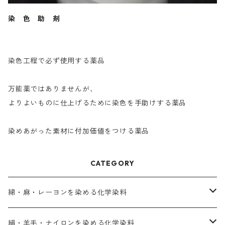
染 色 助 剤
染色工程で必ず使用する薬品
万能薬ではありませんが、
よりよいものに仕上げるために染色を手助けする薬品
染めあがった素材に付加価値をつける薬品
CATEGORY
綿・麻・レーヨンを染める化学染料
直接染料－染色手順が簡単
絹・羊毛・ナイロンを染める化学染料