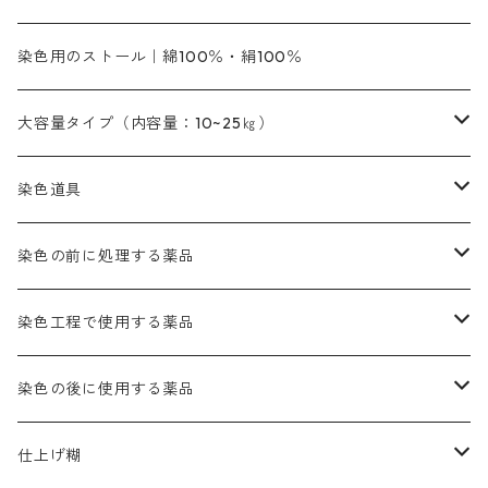
緑色｜20g入りのみ公開
染料の定着向上剤
その他の薬剤（調整中）
銀朱本朱黄口
ファストエロ―R（赤みの黄色）
インド茜・西洋茜のセット商品
エロー ＭＧＲ｜明るい緑みの黄色
群青
オレンヂMG｜黄みの橙色
アルミ媒染剤
ビスマークブロンB｜赤茶色
緑色系
赤色系
黒色｜在庫処分特価
ソーダ灰｜アルカリ性のPH調整剤
オリジナル染料｜スス竹色｜ミキセットファストブロンGR
インディゴピュア
45cm×45cm（ハンカチ）｜端の始末も綿糸｜タグなし
染色用のストール｜綿100％・絹100％
緑色系
茶色｜20g入りのみ公開
本黄土（取り寄せ）
すおう｜赤色系
ゴールド エロー ＭＧ｜緑みの黄色
ミロリーブルー
オレンヂMGD（定番の色合い）
鉄媒染剤
塩基性エロ―｜液体タイプ
茶色系
レットMFB｜赤色（定番の色合い）
青色系
緑色｜在庫処分特価
藍染
アルカリ剤
54cm×54cm（バンダナ）｜端の始末も綿糸｜タグなし
大容量タイプ（内容量：10~25㎏）
茶色系
灰色｜20g入りのみ公開
かりやす｜黄色系
ゴールド エロー ＭＦＲ｜赤みの黄色
オレンヂMGR（赤みの橙色）
スズ媒染剤
塩基性レット｜赤色
灰色系
レットMG｜黄みの朱色
ネビーブルーMB（定番の色合い）
ぶどう糖
灰色系
紫色系
茶色｜在庫処分特価
染色用途のハンカチ・バンダナ
ハイドロサルファイトコンク
芒硝｜綿の染色時の吸収促進剤
染色道具
黒色
きはだ｜黄色系
ゴールド エロー ＭＧＲ｜山吹色
クロム媒染剤
メチレンブルー｜青色
黒色系
レットMGD｜朱色（定番の色合い）
ブルーMB（定番の色合い）
ハイドロサルファイトコンク
黒色系
バイオレットMFB
45cm×45cm（ハンカチ）｜端の始末も綿糸｜タグなし
緑色系
酸性剤
ソーダ灰｜アルカリ性のPH調整剤
刷毛
染色の前に処理する薬品
カッチ｜茶系
銅媒染液
塩基性ブラック｜黒色
染料一覧ー20g入り
ブリリアントレットMFBR｜青みの朱色
ブルーMR｜赤みの青色
PH調整剤は、直接店舗へ問い合わせください
20g
54cm×54cm（バンダナ）｜端の始末も綿糸｜タグなし
ダークグリンMG（定番の色合い）
摺込み刷毛（スリコミハケ）ー夏毛（硬いタイプ）
茶色系
硫酸第一鉄｜鉄媒染剤
ローケツ筆
精練剤｜汚れ落とし剤｜針状マルセル石鹸
染色工程で使用する薬品
霧島産・晩秋茶｜黄金色（赤みの黄色）｜準備中
メチルバイオレットピュアスペシャル｜紫色
染料一覧ー50g入り
レットM3B｜深みの赤色
ブルーMG｜空色
50g
グリーンMB｜緑色
摺込み刷毛（スリコミハケ）ー冬毛（柔らかいタイプ）
ダークブロンMFB｜こげ茶色
ローケツ用筆｜1本～販売
黒色系
洋型紙（9番手｜中薄口、10番手｜中厚口）
糊落とし剤｜ソルベンCA
染料の吸収促進剤
染色の後に使用する薬品
霧島産・晩秋茶｜媒染剤セット｜準備中
ローダミンB｜赤紫色｜マゼンダ色
染料一覧ー100g入り
ルビンMB｜赤紫色
スカイブルーMB｜緑みの空色
100g
グリーンMY｜黄緑色
摺込み刷毛（スリコミハケ）ーまとめ買い（値引き）
ブロンHNR｜こげ茶色
ローケツ用筆ー10%off｜20本セットお取り寄せ品
ブラックMK（赤みの黒色）
有償サンプル品｜約20cm×27cm
酢酸｜絹・羊毛・ナイロンに使用する
白色系（定番の色合い）
張木｜入荷待ち
濃染処理剤｜ソルバックスPS－900
染料のムラ染め抑制剤（均染剤）
ソーピング剤｜未定着の染料を除去すること
仕上げ糊
染料一覧ー500g入り