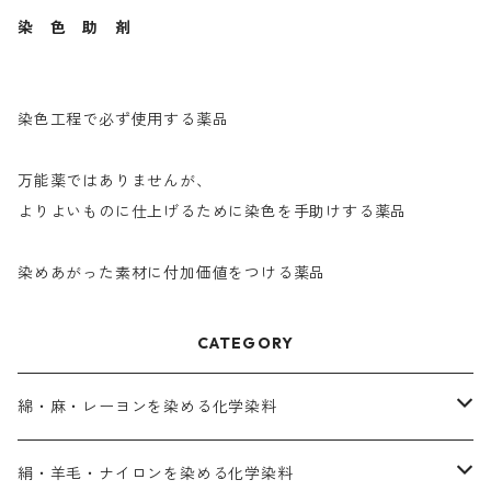
染 色 助 剤
染色工程で必ず使用する薬品
万能薬ではありませんが、
よりよいものに仕上げるために染色を手助けする薬品
染めあがった素材に付加価値をつける薬品
CATEGORY
綿・麻・レーヨンを染める化学染料
直接染料－染色手順が簡単
絹・羊毛・ナイロンを染める化学染料