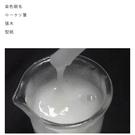
染色刷毛
ローケツ筆
張木
型紙