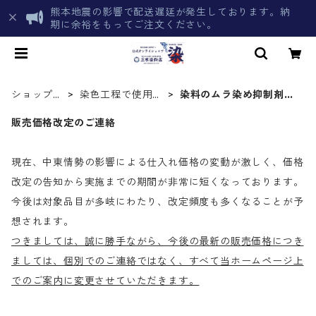
熊本地震の影響で配送遅延が発生しております。納
期に余裕をもってご注文ください。
ショップト
染色工程で使用す
染料のムラ染め抑制剤
ップ
る薬品
（均染剤）
販売価格改定のご連絡
現在、中東情勢の影響による仕入れ価格の変動が激しく、価格
改定の告知から実施までの期間が非常に短くなっております。
今後は対象品目が多岐にわたり、改定頻度も多くなることが予
想されます。
つきましては、誠に勝手ながら、今後の最新の販売価格につき
ましては、個別でのご連絡ではなく、すべて当ホームページ上
でのご案内に変更させていただきます。