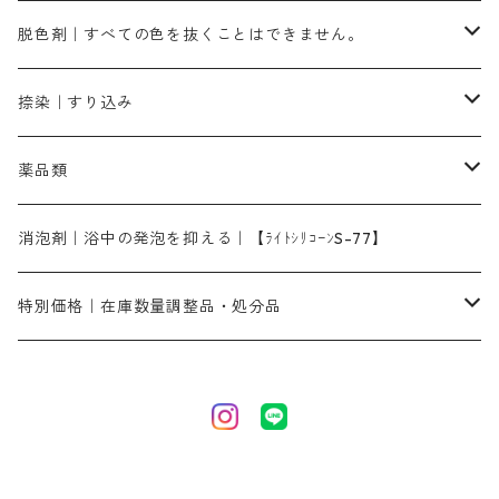
ピンクMB｜ピンク色
スカイブルーHNR｜緑みの空色
500g
引染刷毛（ヒキゾメハケ）
ブロンB｜赤茶色
ローケツ用筆ー10％off｜2、6、10、12号、各1本
ブラックMG（青みの黒色）
洋型紙9番手｜中薄口｜約54cm×110cm
芒硝｜綿・麻の染色に使用する。
ネオホワイトR
アゾリン200％｜綿・麻・絹・羊毛・ナイロンの染色
ネオポールB－300｜反応染料のソーピング剤
伸子
染料の浸透剤
仕上げ剤｜柔軟・平滑剤
カルボキシメチルセルロース（CMC）
脱色剤｜すべての色を抜くことはできません。
染料一覧ー1kg入り
ローズMB｜鮮やかなピンク色）
スカイブルーMG｜緑みの空色
1kg
差し刷毛（1～4分、1本から販売可能）
ブロンHN２R｜赤茶色
洋型紙10番手｜中厚口｜約54cm×110cm
レオニールEHC｜反応染料用
ソルバライトS-70｜各種繊維の浸し染めに使用可能
型洗いブラシ
染料の定着向上剤
白場汚染防止剤
海藻系
脱色剤
捺染｜すり込み
ターキスブルーHNG｜緑みの空色
差し刷毛（5分～1寸、10本から取り寄せ）
ライトフィックスAコンク｜綿・麻もしくは直接染料で染めた素材
全体脱色｜ハイドロサルファイトコンク
アルカリ剤｜反応染料用
たんぱく質系
脱色助剤｜浸透・複色抑制剤
染料溶解剤｜染料の均一な浸透・吸着を補助する
薬品類
片羽刷毛
シルクフィックス３A｜絹の染料定着向上剤
部分脱色｜デグロリンSコンク
ソーダ灰
メイプロガムNP｜にじみ防止剤
染料溶解剤
化学糊（PVA）
捺染糊
ア行
消泡剤｜浴中の発泡を抑える｜【ﾗｲﾄｼﾘｺｰﾝS-77】
ネオフィックスFC200％｜反応染料で染めた素材
アミラヂンD｜浸透・複色抑制剤
セレナゾールPDN｜各種染料の染料溶解剤
メイプロガムNP（綿・麻・絹用｜直接・酸性・含金染料用）
防腐剤｜アルカリ性
白場汚染防止剤｜ソーピング剤｜水洗する際の再汚染防止剤
カ行
特別価格｜在庫数量調整品・処分品
アルギン酸ナトリウム（反応染料専用）
薬品｜編集中
サ行
クローバーリッパ―
尿素｜反応染料の捺染時の湿潤剤・溶解剤
捺染糊の防腐剤|｜アルカリ性｜【プロテクトールN】
タ行
ダルマ画鋲