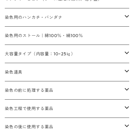
青色系
紫色系
紫色｜20g入りのみ公開
ソーピング剤
捺染糊
銀朱本朱赤口
ファストエロ―5GN（黄色）
インド茜・西洋茜の個別販売
エロ―M3G｜定番の色合い
NSBAブルー
オレンジ系
白色｜胡粉
媒染剤
塩基性染料（混色可能）
初心者向けお試しセット販売
染色用のハンカチ・バンダナ
紫色系
橙色系
緑色｜20g入りのみ公開
染料の定着向上剤
その他の薬剤（調整中）
銀朱本朱黄口
ファストエロ―R（赤みの黄色）
インド茜・西洋茜のセット商品
エロー ＭＧＲ｜明るい緑みの黄色
群青
オレンヂMG｜黄みの橙色
アルミ媒染剤
ビスマークブロンB｜赤茶色
緑色系
赤色系
黒色｜在庫処分特価
ソーダ灰｜アルカリ性のPH調整剤
オリジナル染料｜スス竹色｜ミキセットファストブロンGR
インディゴピュア
45cm×45cm（ハンカチ）｜端の始末も綿糸｜タグなし
染色用のストール｜綿100％・絹100％
緑色系
茶色｜20g入りのみ公開
本黄土（取り寄せ）
すおう｜赤色系
ゴールド エロー ＭＧ｜緑みの黄色
ミロリーブルー
オレンヂMGD（定番の色合い）
鉄媒染剤
塩基性エロ―｜液体タイプ
茶色系
レットMFB｜赤色（定番の色合い）
青色系
緑色｜在庫処分特価
藍染
アルカリ剤
54cm×54cm（バンダナ）｜端の始末も綿糸｜タグなし
大容量タイプ（内容量：10~25㎏）
茶色系
灰色｜20g入りのみ公開
かりやす｜黄色系
ゴールド エロー ＭＦＲ｜赤みの黄色
オレンヂMGR（赤みの橙色）
スズ媒染剤
塩基性レット｜赤色
灰色系
レットMG｜黄みの朱色
ネビーブルーMB（定番の色合い）
ぶどう糖
灰色系
紫色系
茶色｜在庫処分特価
染色用途のハンカチ・バンダナ
ハイドロサルファイトコンク
芒硝｜綿の染色時の吸収促進剤
染色道具
黒色
きはだ｜黄色系
ゴールド エロー ＭＧＲ｜山吹色
クロム媒染剤
メチレンブルー｜青色
黒色系
レットMGD｜朱色（定番の色合い）
ブルーMB（定番の色合い）
ハイドロサルファイトコンク
黒色系
バイオレットMFB
45cm×45cm（ハンカチ）｜端の始末も綿糸｜タグなし
緑色系
酸性剤
ソーダ灰｜アルカリ性のPH調整剤
刷毛
染色の前に処理する薬品
カッチ｜茶系
銅媒染液
塩基性ブラック｜黒色
染料一覧ー20g入り
ブリリアントレットMFBR｜青みの朱色
ブルーMR｜赤みの青色
PH調整剤は、直接店舗へ問い合わせください
20g
54cm×54cm（バンダナ）｜端の始末も綿糸｜タグなし
ダークグリンMG（定番の色合い）
摺込み刷毛（スリコミハケ）ー夏毛（硬いタイプ）
茶色系
硫酸第一鉄｜鉄媒染剤
ローケツ筆
精練剤｜汚れ落とし剤｜針状マルセル石鹸
染色工程で使用する薬品
霧島産・晩秋茶｜黄金色（赤みの黄色）｜準備中
メチルバイオレットピュアスペシャル｜紫色
染料一覧ー50g入り
レットM3B｜深みの赤色
ブルーMG｜空色
50g
グリーンMB｜緑色
摺込み刷毛（スリコミハケ）ー冬毛（柔らかいタイプ）
ダークブロンMFB｜こげ茶色
ローケツ用筆｜1本～販売
黒色系
洋型紙（9番手｜中薄口、10番手｜中厚口）
糊落とし剤｜ソルベンCA
染料の吸収促進剤
染色の後に使用する薬品