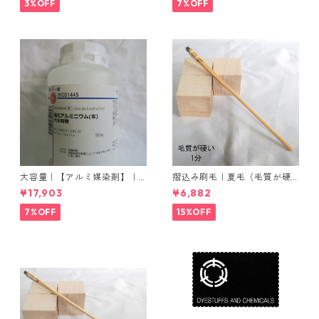
3%OFF
7%OFF
大容量｜【アルミ媒染剤】｜5
摺込み刷毛｜夏毛（毛質が硬
00g−5本入り｜塩化アルミニ
い）1分｜16本入り＊1セット
¥17,903
¥6,882
ウム
7%OFF
15%OFF