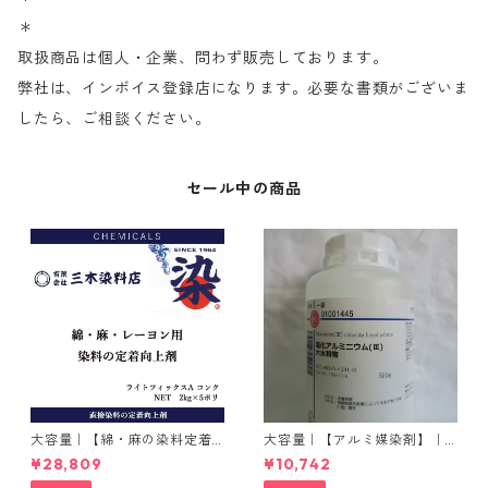
＊
取扱商品は個人・企業、問わず販売しております。
弊社は、インボイス登録店になります。必要な書類がございま
したら、ご相談ください。
セール中の商品
大容量｜【綿・麻の染料定着
大容量｜【アルミ媒染剤】｜5
向上剤】｜2kg×5本｜ライト
00g−3本入り｜塩化アルミニ
¥28,809
¥10,742
フィックスAコンク
ウム