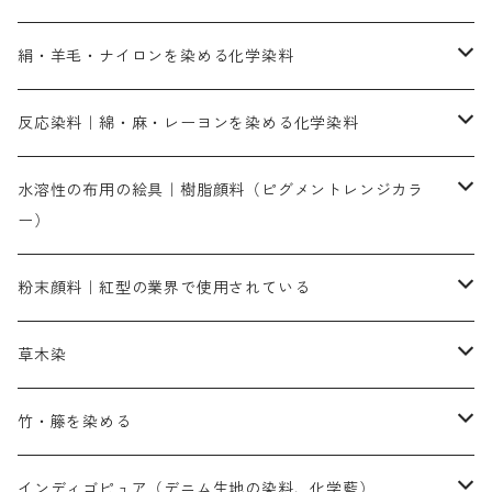
直接染料－染色手順が簡単
絹・羊毛・ナイロンを染める化学染料
人気のおすすめ直接染料
お買い得品
反応染料｜綿・麻・レーヨンを染める化学染料
染色に必要な薬品類
染料一覧
お勧めの3原色（赤・青・黄色）
水溶性の布用の絵具｜樹脂顔料（ピグメントレンジカラ
ー）
補助薬品
人気のおすすめ染料
お勧め｜スミフィックス～
染色に必要な薬品類
3原色以外の色目
ネオカラー（色）
粉末顔料｜紅型の業界で使用されている
赤色系
赤色系
レマゾール
赤色
補助薬品
染色に必要な薬品
内容量：100g
バィンダー（定着剤）
赤色系
草木染
黄色系
黄色系
青色
アルカリ剤
補助薬品
内容量：500g
本洋紅
増粘剤
黄色系
植物染料
竹・籐を染める
橙色系
青色系
橙色｜20g入りのみ公開
吸収促進剤
捺染に必要な材料
定番の色合い
代用朱黄色口
ファストエロ―10GN（鮮やかな黄色）
人気のおすすめ植物染料
黄色系
青色系
濃染処理剤｜ソルバックスPS－900
人気のおすすめ竹・藤を染める染料
インディゴピュア（デニム生地の染料、化学藍）