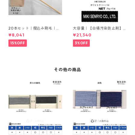
20本セット｜摺込み刷毛｜夏
大容量｜【白場汚染防止剤】
毛（毛質が硬い）0.5分
｜2kg×5本｜ホワイトクリー
¥8,041
¥21,340
ナＭ
15%OFF
3%OFF
その他の商品