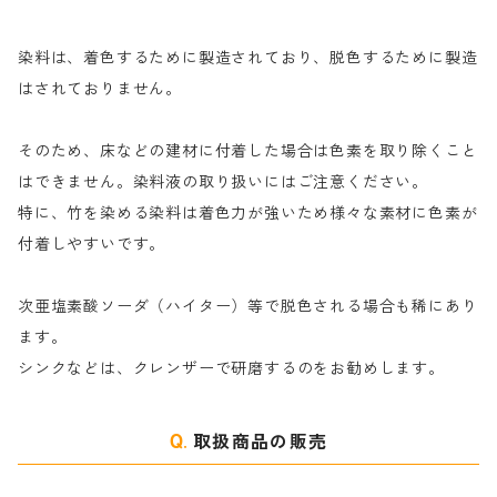
尿素｜反応染料の捺染時の湿潤剤・溶解剤
捺染糊の防腐剤|｜アルカリ性｜【プロテクトールN】
タ行
ダルマ画鋲
染料は、着色するために製造されており、脱色するために製造
｜反応染料の還元防止剤リキッドタイプ
ナ行
粉末顔料
はされておりません。
そのため、床などの建材に付着した場合は色素を取り除くこと
ハ行
綿・麻を染める染料
はできません。染料液の取り扱いにはご注意ください。
特に、竹を染める染料は着色力が強いため様々な素材に色素が
マ行
絹・羊毛を染める染料
付着しやすいです。
ヤ行
次亜塩素酸ソーダ（ハイター）等で脱色される場合も稀にあり
ます。
ラ行
シンクなどは、クレンザーで研磨するのをお勧めします。
取扱商品の販売