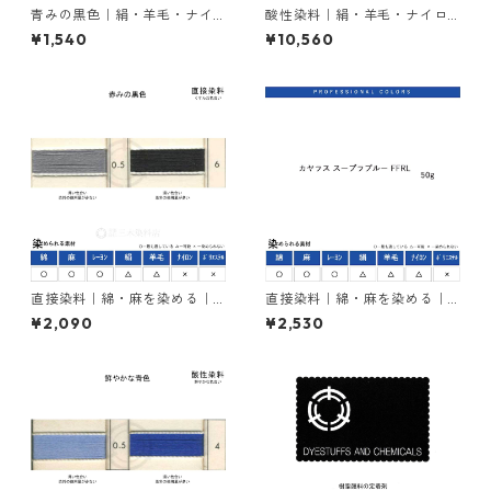
青みの黒色｜絹・羊毛・ナイ
酸性染料｜絹・羊毛・ナイロ
ロンを染める｜含金染料｜20
ンを染める｜500g｜アシッド
¥1,540
¥10,560
g｜イレミアブラックBG（青
ミーリングサイアニンGR（紺
みの黒色）
色）
直接染料｜綿・麻を染める｜2
直接染料｜綿・麻を染める｜5
0g｜ダイレクトファストブラ
0g｜カヤラス スープラブルー
¥2,090
¥2,530
ックRC（赤みの黒色）
FFRL（青色）