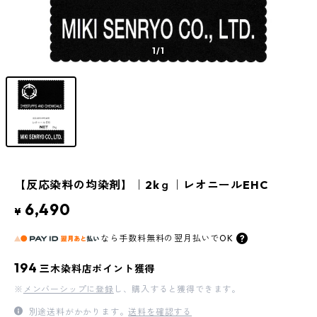
1
/1
【反応染料の均染剤】｜2kｇ｜レオニールEHC
6,490
¥
なら
手数料無料の
翌月払いでOK
194
三木染料店ポイント獲得
※
メンバーシップに登録
し、購入すると獲得できます。
別途送料がかかります。
送料を確認する