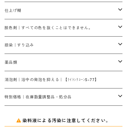
霧島産・晩秋茶｜媒染剤セット｜準備中
ローダミンB｜赤紫色｜マゼンダ色
染料一覧ー100g入り
ルビンMB｜赤紫色
スカイブルーMB｜緑みの空色
100g
グリーンMY｜黄緑色
摺込み刷毛（スリコミハケ）ーまとめ買い（値引き）
ブロンHNR｜こげ茶色
ローケツ用筆ー10%off｜20本セットお取り寄せ品
ブラックMK（赤みの黒色）
有償サンプル品｜約20cm×27cm
酢酸｜絹・羊毛・ナイロンに使用する
白色系（定番の色合い）
張木｜入荷待ち
濃染処理剤｜ソルバックスPS－900
染料のムラ染め抑制剤（均染剤）
ソーピング剤｜未定着の染料を除去すること
仕上げ糊
染料一覧ー500g入り
ピンクMB｜ピンク色
スカイブルーHNR｜緑みの空色
500g
引染刷毛（ヒキゾメハケ）
ブロンB｜赤茶色
ローケツ用筆ー10％off｜2、6、10、12号、各1本
ブラックMG（青みの黒色）
洋型紙9番手｜中薄口｜約54cm×110cm
芒硝｜綿・麻の染色に使用する。
ネオホワイトR
アゾリン200％｜綿・麻・絹・羊毛・ナイロンの染色
ネオポールB－300｜反応染料のソーピング剤
伸子
染料の浸透剤
仕上げ剤｜柔軟・平滑剤
カルボキシメチルセルロース（CMC）
脱色剤｜すべての色を抜くことはできません。
染料一覧ー1kg入り
ローズMB｜鮮やかなピンク色）
スカイブルーMG｜緑みの空色
1kg
差し刷毛（1～4分、1本から販売可能）
ブロンHN２R｜赤茶色
洋型紙10番手｜中厚口｜約54cm×110cm
レオニールEHC｜反応染料用
ソルバライトS-70｜各種繊維の浸し染めに使用可能
型洗いブラシ
染料の定着向上剤
白場汚染防止剤
海藻系
脱色剤
捺染｜すり込み
ターキスブルーHNG｜緑みの空色
差し刷毛（5分～1寸、10本から取り寄せ）
ライトフィックスAコンク｜綿・麻もしくは直接染料で染めた素材
全体脱色｜ハイドロサルファイトコンク
アルカリ剤｜反応染料用
たんぱく質系
脱色助剤｜浸透・複色抑制剤
染料溶解剤｜染料の均一な浸透・吸着を補助する
薬品類
片羽刷毛
シルクフィックス３A｜絹の染料定着向上剤
部分脱色｜デグロリンSコンク
ソーダ灰
メイプロガムNP｜にじみ防止剤
染料溶解剤
化学糊（PVA）
捺染糊
ア行
消泡剤｜浴中の発泡を抑える｜【ﾗｲﾄｼﾘｺｰﾝS-77】
ネオフィックスFC200％｜反応染料で染めた素材
アミラヂンD｜浸透・複色抑制剤
セレナゾールPDN｜各種染料の染料溶解剤
メイプロガムNP（綿・麻・絹用｜直接・酸性・含金染料用）
防腐剤｜アルカリ性
白場汚染防止剤｜ソーピング剤｜水洗する際の再汚染防止剤
カ行
特別価格｜在庫数量調整品・処分品
アルギン酸ナトリウム（反応染料専用）
薬品｜編集中
サ行
クローバーリッパ―
染料液による汚染に注意してください。