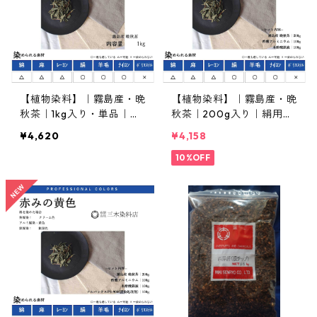
【植物染料】｜霧島産・晩
【植物染料】｜霧島産・晩
秋茶｜1kg入り・単品｜生
秋茶｜200g入り｜絹用・
業・作家仕様
媒染剤セット
¥4,620
¥4,158
10%OFF