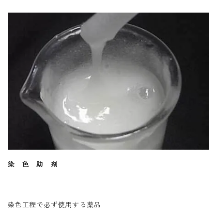
染 色 助 剤
染色工程で必ず使用する薬品