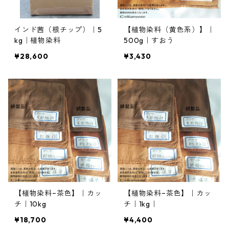
インド茜（根チップ）｜5
【植物染料（黄色系）】｜
kg｜植物染料
500g｜すおう
¥28,600
¥3,430
【植物染料−茶色】｜カッ
【植物染料−茶色】｜カッ
チ｜10kg
チ｜1kg｜
¥18,700
¥4,400