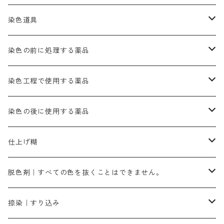
かりやす｜黄色系
ゴールド エロー ＭＦＲ｜赤みの黄色
オレンヂMGR（赤みの橙色）
スズ媒染剤
塩基性レット｜赤色
灰色系
レットMG｜黄みの朱色
ネビーブルーMB（定番の色合い）
ぶどう糖
灰色系
紫色系
茶色｜在庫処分特価
染色用途のハンカチ・バンダナ
ハイドロサルファイトコンク
芒硝｜綿の染色時の吸収促進剤
染色道具
黒色
きはだ｜黄色系
ゴールド エロー ＭＧＲ｜山吹色
クロム媒染剤
メチレンブルー｜青色
黒色系
レットMGD｜朱色（定番の色合い）
ブルーMB（定番の色合い）
ハイドロサルファイトコンク
黒色系
バイオレットMFB
45cm×45cm（ハンカチ）｜端の始末も綿糸｜タグなし
緑色系
酸性剤
ソーダ灰｜アルカリ性のPH調整剤
刷毛
染色の前に処理する薬品
カッチ｜茶系
銅媒染液
塩基性ブラック｜黒色
染料一覧ー20g入り
ブリリアントレットMFBR｜青みの朱色
ブルーMR｜赤みの青色
PH調整剤は、直接店舗へ問い合わせください
20g
54cm×54cm（バンダナ）｜端の始末も綿糸｜タグなし
ダークグリンMG（定番の色合い）
摺込み刷毛（スリコミハケ）ー夏毛（硬いタイプ）
茶色系
硫酸第一鉄｜鉄媒染剤
ローケツ筆
精練剤｜汚れ落とし剤｜針状マルセル石鹸
染色工程で使用する薬品
霧島産・晩秋茶｜黄金色（赤みの黄色）｜準備中
メチルバイオレットピュアスペシャル｜紫色
染料一覧ー50g入り
レットM3B｜深みの赤色
ブルーMG｜空色
50g
グリーンMB｜緑色
摺込み刷毛（スリコミハケ）ー冬毛（柔らかいタイプ）
ダークブロンMFB｜こげ茶色
ローケツ用筆｜1本～販売
黒色系
洋型紙（9番手｜中薄口、10番手｜中厚口）
糊落とし剤｜ソルベンCA
染料の吸収促進剤
染色の後に使用する薬品
霧島産・晩秋茶｜媒染剤セット｜準備中
ローダミンB｜赤紫色｜マゼンダ色
染料一覧ー100g入り
ルビンMB｜赤紫色
スカイブルーMB｜緑みの空色
100g
グリーンMY｜黄緑色
摺込み刷毛（スリコミハケ）ーまとめ買い（値引き）
ブロンHNR｜こげ茶色
ローケツ用筆ー10%off｜20本セットお取り寄せ品
ブラックMK（赤みの黒色）
有償サンプル品｜約20cm×27cm
酢酸｜絹・羊毛・ナイロンに使用する
白色系（定番の色合い）
張木｜入荷待ち
濃染処理剤｜ソルバックスPS－900
染料のムラ染め抑制剤（均染剤）
ソーピング剤｜未定着の染料を除去すること
仕上げ糊
染料一覧ー500g入り
ピンクMB｜ピンク色
スカイブルーHNR｜緑みの空色
500g
引染刷毛（ヒキゾメハケ）
ブロンB｜赤茶色
ローケツ用筆ー10％off｜2、6、10、12号、各1本
ブラックMG（青みの黒色）
洋型紙9番手｜中薄口｜約54cm×110cm
芒硝｜綿・麻の染色に使用する。
ネオホワイトR
アゾリン200％｜綿・麻・絹・羊毛・ナイロンの染色
ネオポールB－300｜反応染料のソーピング剤
伸子
染料の浸透剤
仕上げ剤｜柔軟・平滑剤
カルボキシメチルセルロース（CMC）
脱色剤｜すべての色を抜くことはできません。
染料一覧ー1kg入り
ローズMB｜鮮やかなピンク色）
スカイブルーMG｜緑みの空色
1kg
差し刷毛（1～4分、1本から販売可能）
ブロンHN２R｜赤茶色
洋型紙10番手｜中厚口｜約54cm×110cm
レオニールEHC｜反応染料用
ソルバライトS-70｜各種繊維の浸し染めに使用可能
型洗いブラシ
染料の定着向上剤
白場汚染防止剤
海藻系
脱色剤
捺染｜すり込み
ターキスブルーHNG｜緑みの空色
差し刷毛（5分～1寸、10本から取り寄せ）