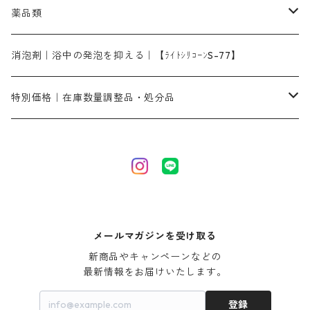
ライトフィックスAコンク｜綿・麻もしくは直接染料で染めた素材
全体脱色｜ハイドロサルファイトコンク
アルカリ剤｜反応染料用
たんぱく質系
脱色助剤｜浸透・複色抑制剤
染料溶解剤｜染料の均一な浸透・吸着を補助する
薬品類
片羽刷毛
シルクフィックス３A｜絹の染料定着向上剤
部分脱色｜デグロリンSコンク
ソーダ灰
メイプロガムNP｜にじみ防止剤
染料溶解剤
化学糊（PVA）
捺染糊
ア行
消泡剤｜浴中の発泡を抑える｜【ﾗｲﾄｼﾘｺｰﾝS-77】
ネオフィックスFC200％｜反応染料で染めた素材
アミラヂンD｜浸透・複色抑制剤
セレナゾールPDN｜各種染料の染料溶解剤
メイプロガムNP（綿・麻・絹用｜直接・酸性・含金染料用）
防腐剤｜アルカリ性
白場汚染防止剤｜ソーピング剤｜水洗する際の再汚染防止剤
カ行
特別価格｜在庫数量調整品・処分品
アルギン酸ナトリウム（反応染料専用）
薬品｜編集中
サ行
クローバーリッパ―
尿素｜反応染料の捺染時の湿潤剤・溶解剤
捺染糊の防腐剤|｜アルカリ性｜【プロテクトールN】
タ行
ダルマ画鋲
｜反応染料の還元防止剤リキッドタイプ
ナ行
粉末顔料
メールマガジンを受け取る
新商品やキャンペーンなどの

ハ行
綿・麻を染める染料
最新情報をお届けいたします。
登録
マ行
絹・羊毛を染める染料