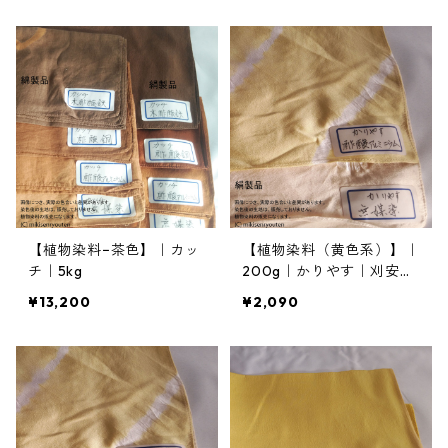
【植物染料−茶色】｜カッ
【植物染料（黄色系）】｜
チ｜5kg
200g｜かりやす｜刈安｜
カリヤス
¥13,200
¥2,090