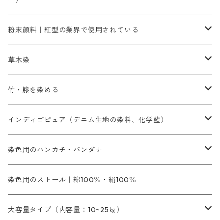
ー）
補助薬品
人気のおすすめ染料
お勧め｜スミフィックス～
染色に必要な薬品類
3原色以外の色目
ネオカラー（色）
粉末顔料｜紅型の業界で使用されている
赤色系
赤色系
レマゾール
赤色
補助薬品
染色に必要な薬品
内容量：100g
バィンダー（定着剤）
赤色系
草木染
黄色系
黄色系
青色
アルカリ剤
補助薬品
内容量：500g
本洋紅
増粘剤
黄色系
植物染料
竹・籐を染める
橙色系
青色系
橙色｜20g入りのみ公開
吸収促進剤
捺染に必要な材料
定番の色合い
代用朱黄色口
ファストエロ―10GN（鮮やかな黄色）
人気のおすすめ植物染料
黄色系
青色系
濃染処理剤｜ソルバックスPS－900
人気のおすすめ竹・藤を染める染料
インディゴピュア（デニム生地の染料、化学藍）
青色系
紫色系
紫色｜20g入りのみ公開
ソーピング剤
捺染糊
銀朱本朱赤口
ファストエロ―5GN（黄色）
インド茜・西洋茜の個別販売
エロ―M3G｜定番の色合い
NSBAブルー
オレンジ系
白色｜胡粉
媒染剤
塩基性染料（混色可能）
初心者向けお試しセット販売
染色用のハンカチ・バンダナ
紫色系
橙色系
緑色｜20g入りのみ公開
染料の定着向上剤
その他の薬剤（調整中）
銀朱本朱黄口
ファストエロ―R（赤みの黄色）
インド茜・西洋茜のセット商品
エロー ＭＧＲ｜明るい緑みの黄色
群青
オレンヂMG｜黄みの橙色
アルミ媒染剤
ビスマークブロンB｜赤茶色
緑色系
赤色系
黒色｜在庫処分特価
ソーダ灰｜アルカリ性のPH調整剤
オリジナル染料｜スス竹色｜ミキセットファストブロンGR
インディゴピュア
45cm×45cm（ハンカチ）｜端の始末も綿糸｜タグなし
染色用のストール｜綿100％・絹100％
緑色系
茶色｜20g入りのみ公開
本黄土（取り寄せ）
すおう｜赤色系
ゴールド エロー ＭＧ｜緑みの黄色
ミロリーブルー
オレンヂMGD（定番の色合い）
鉄媒染剤
塩基性エロ―｜液体タイプ
茶色系
レットMFB｜赤色（定番の色合い）
青色系
緑色｜在庫処分特価
藍染
アルカリ剤
54cm×54cm（バンダナ）｜端の始末も綿糸｜タグなし
大容量タイプ（内容量：10~25㎏）
茶色系
灰色｜20g入りのみ公開