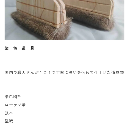
染 色 道 具
国内で職人さんが１つ１つ丁寧に思いを込めて仕上げた道具類
染色刷毛
ローケツ筆
張木
型紙