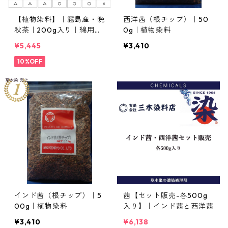
【植物染料】｜霧島産・晩
西洋茜（根チップ）｜50
秋茶｜200g入り｜綿用・
0g｜植物染料
媒染剤セット
¥5,445
¥3,410
10%OFF
インド茜（根チップ）｜5
茜【セット販売-各500g
00g｜植物染料
入り】｜インド茜と西洋茜
¥3,410
¥6,138