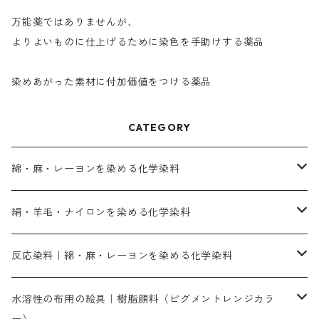
万能薬ではありませんが、
よりよいものに仕上げるために染色を手助けする薬品
染めあがった素材に付加価値をつける薬品
CATEGORY
綿・麻・レーヨンを染める化学染料
直接染料－染色手順が簡単
絹・羊毛・ナイロンを染める化学染料
人気のおすすめ直接染料
お買い得品
反応染料｜綿・麻・レーヨンを染める化学染料
染色に必要な薬品類
染料一覧
お勧めの3原色（赤・青・黄色）
水溶性の布用の絵具｜樹脂顔料（ピグメントレンジカラ