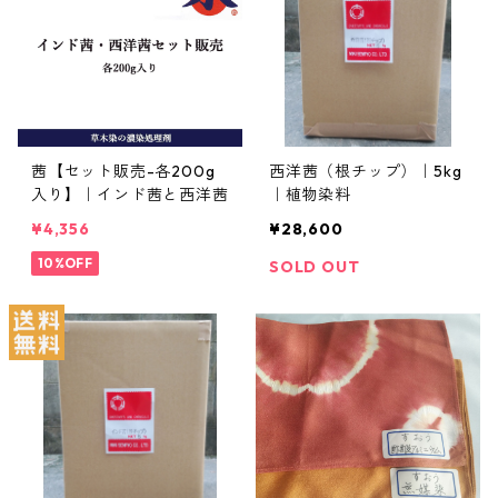
茜【セット販売-各200g
西洋茜（根チップ）｜5kg
入り】｜インド茜と西洋茜
｜植物染料
¥4,356
¥28,600
10%OFF
SOLD OUT