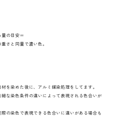
る量の目安＝
の重さと同量で濃い色。
素材を染めた後に、アルミ媒染処理をしてます。
些細な染色条件の違いによって表現される色合いが
実際の染色で表現できる色合いに違いがある場合も
。