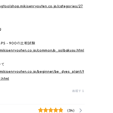
ingtoolshop.mikisenryouten.co.jp/categories/27
ジ
PS－900の比較試験
mikisenryouten.co.jp/common/p_solbakusu.html
いて
mikisenryouten.co.jp/beginner/be_dyes_plant/t
.html
通報する
(34)