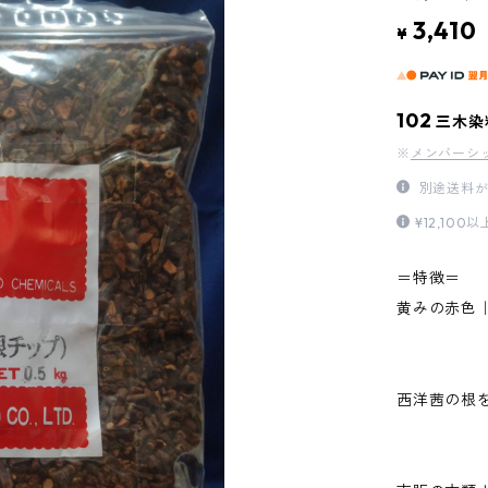
3,410
¥
102
三木染
※
メンバーシ
別途送料が
¥12,1
＝特徴＝
黄みの赤色
西洋茜の根