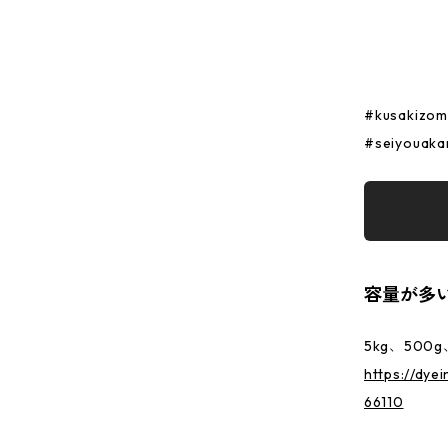
#kusakizo
#seiyouaka
容量が多
5kg、50
https://dye
66110