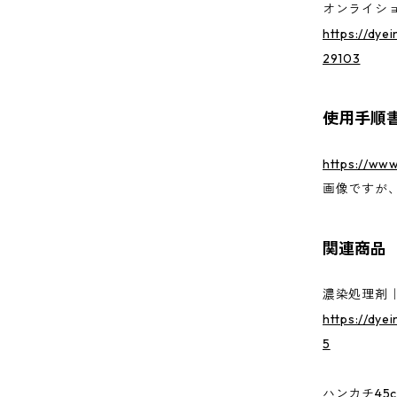
オンライシ
https://dye
29103
使用手順
https://www
画像ですが
関連商品
濃染処理剤｜
https://dye
5
ハンカチ45c