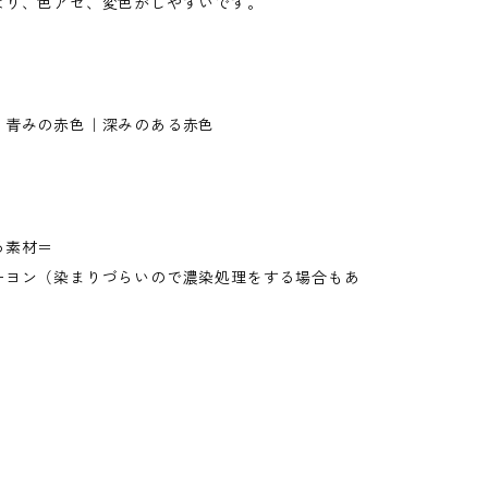
より、色アセ、変色がしやすいです。
、青みの赤色｜深みのある赤色
る素材＝
ーヨン（染まりづらいので濃染処理をする場合もあ