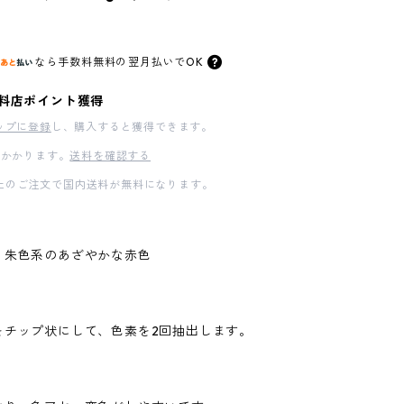
なら
手数料無料の
翌月払いでOK
料店ポイント獲得
ップに登録
し、購入すると獲得できます。
かかります。
送料を確認する
00以上のご注文で国内送料が無料になります。
｜朱色系のあざやかな赤色
をチップ状にして、色素を2回抽出します。