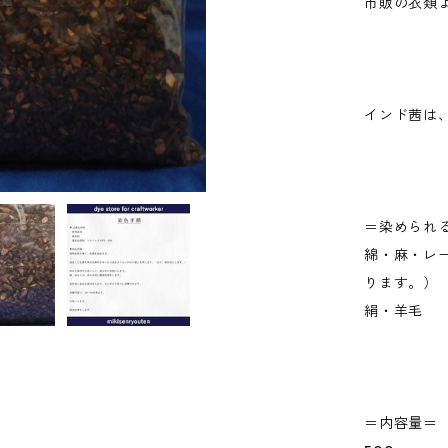
市販の衣類
インド茜は
＝染められ
綿・麻・レ
ります。）
絹・羊毛
＝内容量＝