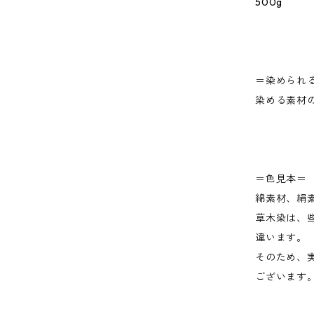
500g
＝染められ
染める素材
＝色見本＝
綿素材、絹
草木染は、
違います。
そのため、
ございます