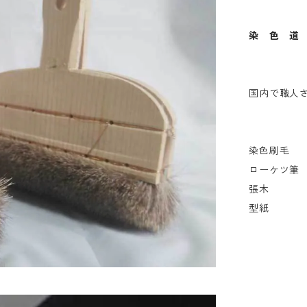
染 色 道
国内で職人
染色刷毛
ローケツ筆
張木
型紙