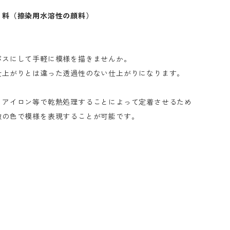
 料（捺染用水溶性の顔料）
パスにして手軽に模様を描きませんか。
仕上がりとは違った透過性のない仕上がりになります。
、アイロン等で乾熱処理することによって定着させるため
数の色で模様を表現することが可能です。