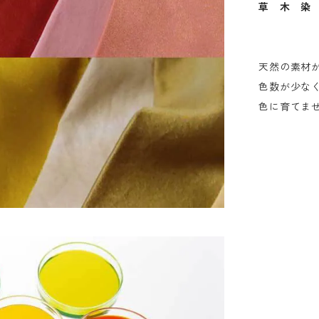
草 木 染
天然の素材
色数が少な
色に育てま