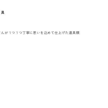
 具
さんが１つ１つ丁寧に思いを込めて仕上げた道具類