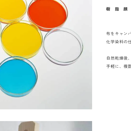
樹 脂 顔
布をキャン
化学染料の
自然乾燥後
手軽に、複