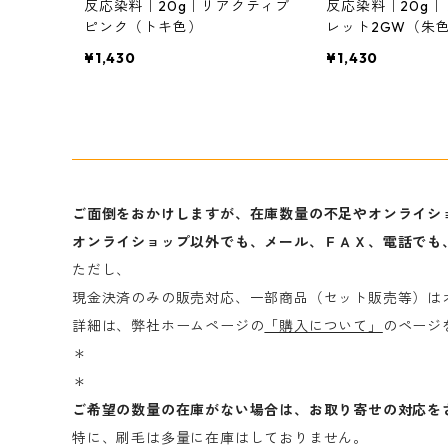
反応染料｜20g｜リアクティブ
反応染料｜20g
ピンク（トキ色）
レット2GW（朱
¥1,430
¥1,430
ご面倒をおかけしますが、在庫数量の不足やオンライシ
オンライショップ以外でも、メール、ＦＡＸ、電話でも
ただし、
現金決済のみの販売対応、一部商品（セット販売等）は
詳細は、弊社ホームページの
「購入について」
のページ
＊
＊
ご希望の数量の在庫がない場合は、お取り寄せの対応を
特に、刷毛は多量に在庫はしておりません。