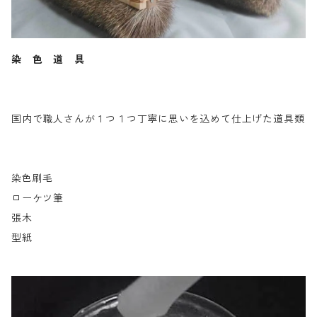
染 色 道 具
国内で職人さんが１つ１つ丁寧に思いを込めて仕上げた道具類
染色刷毛
ローケツ筆
張木
型紙