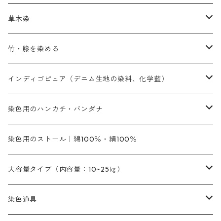
赤色系
レマゾール
赤色
補助薬品
染色に必要な薬品
内容量：100g
バィンダー（定着剤）
赤色系
草木染
黄色系
黄色系
青色
アルカリ剤
補助薬品
内容量：500g
本洋紅
増粘剤
黄色系
植物染料
竹・籐を染める
橙色系
青色系
橙色｜20g入りのみ公開
吸収促進剤
捺染に必要な材料
定番の色合い
代用朱黄色口
ファストエロ―10GN（鮮やかな黄色）
人気のおすすめ植物染料
黄色系
青色系
濃染処理剤｜ソルバックスPS－900
人気のおすすめ竹・藤を染める染料
インディゴピュア（デニム生地の染料、化学藍）
青色系
紫色系
紫色｜20g入りのみ公開
ソーピング剤
捺染糊
銀朱本朱赤口
ファストエロ―5GN（黄色）
インド茜・西洋茜の個別販売
エロ―M3G｜定番の色合い
NSBAブルー
オレンジ系
白色｜胡粉
媒染剤
塩基性染料（混色可能）
初心者向けお試しセット販売
染色用のハンカチ・バンダナ
紫色系
橙色系
緑色｜20g入りのみ公開
染料の定着向上剤
その他の薬剤（調整中）
銀朱本朱黄口
ファストエロ―R（赤みの黄色）
インド茜・西洋茜のセット商品
エロー ＭＧＲ｜明るい緑みの黄色
群青
オレンヂMG｜黄みの橙色
アルミ媒染剤
ビスマークブロンB｜赤茶色
緑色系
赤色系
黒色｜在庫処分特価
ソーダ灰｜アルカリ性のPH調整剤
オリジナル染料｜スス竹色｜ミキセットファストブロンGR
インディゴピュア
45cm×45cm（ハンカチ）｜端の始末も綿糸｜タグなし
染色用のストール｜綿100％・絹100％
緑色系
茶色｜20g入りのみ公開
本黄土（取り寄せ）
すおう｜赤色系
ゴールド エロー ＭＧ｜緑みの黄色
ミロリーブルー
オレンヂMGD（定番の色合い）
鉄媒染剤
塩基性エロ―｜液体タイプ
茶色系
レットMFB｜赤色（定番の色合い）
青色系
緑色｜在庫処分特価
藍染
アルカリ剤
54cm×54cm（バンダナ）｜端の始末も綿糸｜タグなし
大容量タイプ（内容量：10~25㎏）
茶色系
灰色｜20g入りのみ公開
かりやす｜黄色系
ゴールド エロー ＭＦＲ｜赤みの黄色
オレンヂMGR（赤みの橙色）
スズ媒染剤
塩基性レット｜赤色
灰色系
レットMG｜黄みの朱色
ネビーブルーMB（定番の色合い）
ぶどう糖
灰色系
紫色系
茶色｜在庫処分特価
染色用途のハンカチ・バンダナ
ハイドロサルファイトコンク
芒硝｜綿の染色時の吸収促進剤
染色道具
黒色
きはだ｜黄色系
ゴールド エロー ＭＧＲ｜山吹色