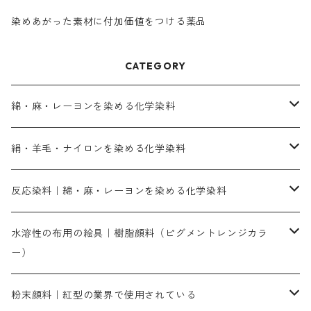
染めあがった素材に付加価値をつける薬品
CATEGORY
綿・麻・レーヨンを染める化学染料
直接染料－染色手順が簡単
絹・羊毛・ナイロンを染める化学染料
人気のおすすめ直接染料
お買い得品
反応染料｜綿・麻・レーヨンを染める化学染料
染色に必要な薬品類
染料一覧
お勧めの3原色（赤・青・黄色）
水溶性の布用の絵具｜樹脂顔料（ピグメントレンジカラ
ー）
補助薬品
人気のおすすめ染料
お勧め｜スミフィックス～
染色に必要な薬品類
3原色以外の色目
ネオカラー（色）
粉末顔料｜紅型の業界で使用されている
赤色系