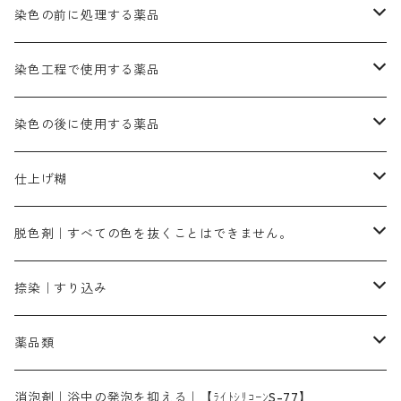
クロム媒染剤
メチレンブルー｜青色
黒色系
レットMGD｜朱色（定番の色合い）
ブルーMB（定番の色合い）
ハイドロサルファイトコンク
黒色系
バイオレットMFB
45cm×45cm（ハンカチ）｜端の始末も綿糸｜タグなし
緑色系
酸性剤
ソーダ灰｜アルカリ性のPH調整剤
刷毛
染色の前に処理する薬品
カッチ｜茶系
銅媒染液
塩基性ブラック｜黒色
染料一覧ー20g入り
ブリリアントレットMFBR｜青みの朱色
ブルーMR｜赤みの青色
PH調整剤は、直接店舗へ問い合わせください
20g
54cm×54cm（バンダナ）｜端の始末も綿糸｜タグなし
ダークグリンMG（定番の色合い）
摺込み刷毛（スリコミハケ）ー夏毛（硬いタイプ）
茶色系
硫酸第一鉄｜鉄媒染剤
ローケツ筆
精練剤｜汚れ落とし剤｜針状マルセル石鹸
染色工程で使用する薬品
霧島産・晩秋茶｜黄金色（赤みの黄色）｜準備中
メチルバイオレットピュアスペシャル｜紫色
染料一覧ー50g入り
レットM3B｜深みの赤色
ブルーMG｜空色
50g
グリーンMB｜緑色
摺込み刷毛（スリコミハケ）ー冬毛（柔らかいタイプ）
ダークブロンMFB｜こげ茶色
ローケツ用筆｜1本～販売
黒色系
洋型紙（9番手｜中薄口、10番手｜中厚口）
糊落とし剤｜ソルベンCA
染料の吸収促進剤
染色の後に使用する薬品
霧島産・晩秋茶｜媒染剤セット｜準備中
ローダミンB｜赤紫色｜マゼンダ色
染料一覧ー100g入り
ルビンMB｜赤紫色
スカイブルーMB｜緑みの空色
100g
グリーンMY｜黄緑色
摺込み刷毛（スリコミハケ）ーまとめ買い（値引き）
ブロンHNR｜こげ茶色
ローケツ用筆ー10%off｜20本セットお取り寄せ品
ブラックMK（赤みの黒色）
有償サンプル品｜約20cm×27cm
酢酸｜絹・羊毛・ナイロンに使用する
白色系（定番の色合い）
張木｜入荷待ち
濃染処理剤｜ソルバックスPS－900
染料のムラ染め抑制剤（均染剤）
ソーピング剤｜未定着の染料を除去すること
仕上げ糊
染料一覧ー500g入り
ピンクMB｜ピンク色
スカイブルーHNR｜緑みの空色
500g
引染刷毛（ヒキゾメハケ）
ブロンB｜赤茶色
ローケツ用筆ー10％off｜2、6、10、12号、各1本
ブラックMG（青みの黒色）
洋型紙9番手｜中薄口｜約54cm×110cm
芒硝｜綿・麻の染色に使用する。
ネオホワイトR
アゾリン200％｜綿・麻・絹・羊毛・ナイロンの染色
ネオポールB－300｜反応染料のソーピング剤
伸子
染料の浸透剤
仕上げ剤｜柔軟・平滑剤
カルボキシメチルセルロース（CMC）
脱色剤｜すべての色を抜くことはできません。
染料一覧ー1kg入り
ローズMB｜鮮やかなピンク色）
スカイブルーMG｜緑みの空色
1kg
差し刷毛（1～4分、1本から販売可能）
ブロンHN２R｜赤茶色
洋型紙10番手｜中厚口｜約54cm×110cm
レオニールEHC｜反応染料用
ソルバライトS-70｜各種繊維の浸し染めに使用可能
型洗いブラシ
染料の定着向上剤
白場汚染防止剤
海藻系
脱色剤
捺染｜すり込み
ターキスブルーHNG｜緑みの空色
差し刷毛（5分～1寸、10本から取り寄せ）
ライトフィックスAコンク｜綿・麻もしくは直接染料で染めた素材
全体脱色｜ハイドロサルファイトコンク
アルカリ剤｜反応染料用
たんぱく質系
脱色助剤｜浸透・複色抑制剤
染料溶解剤｜染料の均一な浸透・吸着を補助する
薬品類
片羽刷毛
シルクフィックス３A｜絹の染料定着向上剤
部分脱色｜デグロリンSコンク
ソーダ灰
メイプロガムNP｜にじみ防止剤
染料溶解剤
化学糊（PVA）
捺染糊
ア行
消泡剤｜浴中の発泡を抑える｜【ﾗｲﾄｼﾘｺｰﾝS-77】