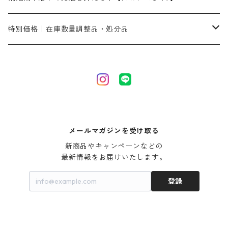
ネオフィックスFC200％｜反応染料で染めた素材
アミラヂンD｜浸透・複色抑制剤
セレナゾールPDN｜各種染料の染料溶解剤
メイプロガムNP（綿・麻・絹用｜直接・酸性・含金染料用）
防腐剤｜アルカリ性
白場汚染防止剤｜ソーピング剤｜水洗する際の再汚染防止剤
カ行
特別価格｜在庫数量調整品・処分品
アルギン酸ナトリウム（反応染料専用）
薬品｜編集中
サ行
クローバーリッパ―
尿素｜反応染料の捺染時の湿潤剤・溶解剤
捺染糊の防腐剤|｜アルカリ性｜【プロテクトールN】
タ行
ダルマ画鋲
｜反応染料の還元防止剤リキッドタイプ
ナ行
粉末顔料
メールマガジンを受け取る
新商品やキャンペーンなどの

ハ行
綿・麻を染める染料
最新情報をお届けいたします。
登録
マ行
絹・羊毛を染める染料
ヤ行