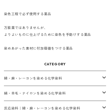
染色工程で必ず使用する薬品
万能薬ではありませんが、
よりよいものに仕上げるために染色を手助けする薬品
染めあがった素材に付加価値をつける薬品
CATEGORY
綿・麻・レーヨンを染める化学染料
直接染料－染色手順が簡単
絹・羊毛・ナイロンを染める化学染料
人気のおすすめ直接染料
お買い得品
反応染料｜綿・麻・レーヨンを染める化学染料