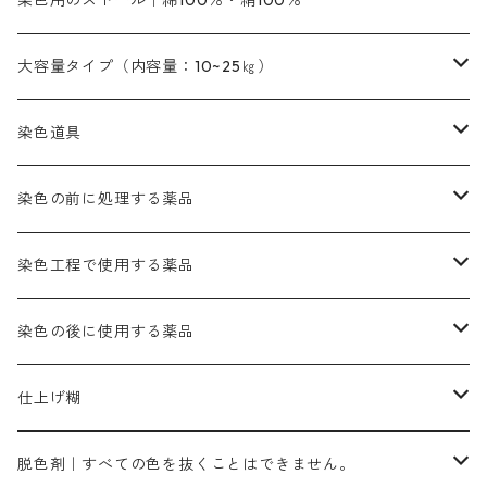
染色用のストール｜綿100％・絹100％
緑色系
茶色｜20g入りのみ公開
本黄土（取り寄せ）
すおう｜赤色系
ゴールド エロー ＭＧ｜緑みの黄色
ミロリーブルー
オレンヂMGD（定番の色合い）
鉄媒染剤
塩基性エロ―｜液体タイプ
茶色系
レットMFB｜赤色（定番の色合い）
青色系
緑色｜在庫処分特価
藍染
アルカリ剤
54cm×54cm（バンダナ）｜端の始末も綿糸｜タグなし
大容量タイプ（内容量：10~25㎏）
茶色系
灰色｜20g入りのみ公開
かりやす｜黄色系
ゴールド エロー ＭＦＲ｜赤みの黄色
オレンヂMGR（赤みの橙色）
スズ媒染剤
塩基性レット｜赤色
灰色系
レットMG｜黄みの朱色
ネビーブルーMB（定番の色合い）
ぶどう糖
灰色系
紫色系
茶色｜在庫処分特価
染色用途のハンカチ・バンダナ
ハイドロサルファイトコンク
芒硝｜綿の染色時の吸収促進剤
染色道具
黒色
きはだ｜黄色系
ゴールド エロー ＭＧＲ｜山吹色
クロム媒染剤
メチレンブルー｜青色
黒色系
レットMGD｜朱色（定番の色合い）
ブルーMB（定番の色合い）
ハイドロサルファイトコンク
黒色系
バイオレットMFB
45cm×45cm（ハンカチ）｜端の始末も綿糸｜タグなし
緑色系
酸性剤
ソーダ灰｜アルカリ性のPH調整剤
刷毛
染色の前に処理する薬品
カッチ｜茶系
銅媒染液
塩基性ブラック｜黒色
染料一覧ー20g入り
ブリリアントレットMFBR｜青みの朱色
ブルーMR｜赤みの青色
PH調整剤は、直接店舗へ問い合わせください
20g
54cm×54cm（バンダナ）｜端の始末も綿糸｜タグなし
ダークグリンMG（定番の色合い）
摺込み刷毛（スリコミハケ）ー夏毛（硬いタイプ）
茶色系
硫酸第一鉄｜鉄媒染剤
ローケツ筆
精練剤｜汚れ落とし剤｜針状マルセル石鹸
染色工程で使用する薬品
霧島産・晩秋茶｜黄金色（赤みの黄色）｜準備中
メチルバイオレットピュアスペシャル｜紫色
染料一覧ー50g入り
レットM3B｜深みの赤色
ブルーMG｜空色
50g
グリーンMB｜緑色
摺込み刷毛（スリコミハケ）ー冬毛（柔らかいタイプ）
ダークブロンMFB｜こげ茶色
ローケツ用筆｜1本～販売
黒色系
洋型紙（9番手｜中薄口、10番手｜中厚口）
糊落とし剤｜ソルベンCA
染料の吸収促進剤
染色の後に使用する薬品
霧島産・晩秋茶｜媒染剤セット｜準備中
ローダミンB｜赤紫色｜マゼンダ色
染料一覧ー100g入り
ルビンMB｜赤紫色
スカイブルーMB｜緑みの空色
100g
グリーンMY｜黄緑色
摺込み刷毛（スリコミハケ）ーまとめ買い（値引き）
ブロンHNR｜こげ茶色
ローケツ用筆ー10%off｜20本セットお取り寄せ品
ブラックMK（赤みの黒色）
有償サンプル品｜約20cm×27cm
酢酸｜絹・羊毛・ナイロンに使用する
白色系（定番の色合い）
張木｜入荷待ち
濃染処理剤｜ソルバックスPS－900
染料のムラ染め抑制剤（均染剤）
ソーピング剤｜未定着の染料を除去すること
仕上げ糊
染料一覧ー500g入り
ピンクMB｜ピンク色
スカイブルーHNR｜緑みの空色
500g
引染刷毛（ヒキゾメハケ）
ブロンB｜赤茶色
ローケツ用筆ー10％off｜2、6、10、12号、各1本
ブラックMG（青みの黒色）
洋型紙9番手｜中薄口｜約54cm×110cm
芒硝｜綿・麻の染色に使用する。
ネオホワイトR
アゾリン200％｜綿・麻・絹・羊毛・ナイロンの染色
ネオポールB－300｜反応染料のソーピング剤
伸子
染料の浸透剤
仕上げ剤｜柔軟・平滑剤
カルボキシメチルセルロース（CMC）
脱色剤｜すべての色を抜くことはできません。