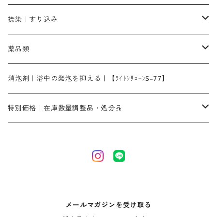
染料一覧ー1kg入り
ローズMB｜鮮やかなピンク色）
スカイブルーMG｜緑みの空色
1kg
差し刷毛（1～4分、1本から販売可能）
ブロンHN２R｜赤茶色
洋型紙10番手｜中厚口｜約54cm×110cm
レオニールEHC｜反応染料用
ソルバライトS-70｜各種繊維の浸し染めに使用可能
型洗いブラシ
染料の定着向上剤
白場汚染防止剤
海藻系
脱色剤
捺染｜すり込み
ターキスブルーHNG｜緑みの空色
差し刷毛（5分～1寸、10本から取り寄せ）
ライトフィックスAコンク｜綿・麻もしくは直接染料で染めた素材
全体脱色｜ハイドロサルファイトコンク
アルカリ剤｜反応染料用
たんぱく質系
脱色助剤｜浸透・複色抑制剤
染料溶解剤｜染料の均一な浸透・吸着を補助する
薬品類
片羽刷毛
シルクフィックス３A｜絹の染料定着向上剤
部分脱色｜デグロリンSコンク
ソーダ灰
メイプロガムNP｜にじみ防止剤
染料溶解剤
化学糊（PVA）
捺染糊
ア行
消泡剤｜浴中の発泡を抑える｜【ﾗｲﾄｼﾘｺｰﾝS-77】
ネオフィックスFC200％｜反応染料で染めた素材
アミラヂンD｜浸透・複色抑制剤
セレナゾールPDN｜各種染料の染料溶解剤
メイプロガムNP（綿・麻・絹用｜直接・酸性・含金染料用）
防腐剤｜アルカリ性
白場汚染防止剤｜ソーピング剤｜水洗する際の再汚染防止剤
カ行
特別価格｜在庫数量調整品・処分品
アルギン酸ナトリウム（反応染料専用）
薬品｜編集中
サ行
クローバーリッパ―
尿素｜反応染料の捺染時の湿潤剤・溶解剤
捺染糊の防腐剤|｜アルカリ性｜【プロテクトールN】
タ行
ダルマ画鋲
｜反応染料の還元防止剤リキッドタイプ
ナ行
粉末顔料
メールマガジンを受け取る