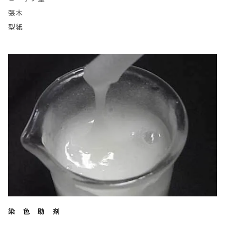
張木
型紙
染 色 助 剤