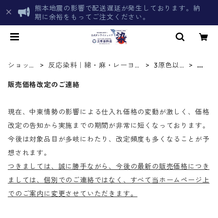
熊本地震の影響で配送遅延が発生しております。納
期に余裕をもってご注文ください。
ショップ
反応染料｜綿・麻・レーヨン
3原色以外
黒
トップ
を染める化学染料
の色目
色
販売価格改定のご連絡
現在、中東情勢の影響による仕入れ価格の変動が激しく、価格
改定の告知から実施までの期間が非常に短くなっております。
今後は対象品目が多岐にわたり、改定頻度も多くなることが予
想されます。
つきましては、誠に勝手ながら、今後の最新の販売価格につき
ましては、個別でのご連絡ではなく、すべて当ホームページ上
でのご案内に変更させていただきます。