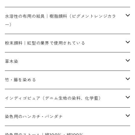
染色に必要な薬品類
染料一覧
お勧めの3原色（赤・青・黄色）
水溶性の布用の絵具｜樹脂顔料（ピグメントレンジカラ
ー）
補助薬品
人気のおすすめ染料
お勧め｜スミフィックス～
染色に必要な薬品類
3原色以外の色目
ネオカラー（色）
粉末顔料｜紅型の業界で使用されている
赤色系
赤色系
レマゾール
赤色
補助薬品
染色に必要な薬品
内容量：100g
バィンダー（定着剤）
赤色系
草木染
黄色系
黄色系
青色
アルカリ剤
補助薬品
内容量：500g
本洋紅
増粘剤
黄色系
植物染料
竹・籐を染める
橙色系
青色系
橙色｜20g入りのみ公開
吸収促進剤
捺染に必要な材料
定番の色合い
代用朱黄色口
ファストエロ―10GN（鮮やかな黄色）
人気のおすすめ植物染料
黄色系
青色系
濃染処理剤｜ソルバックスPS－900
人気のおすすめ竹・藤を染める染料
インディゴピュア（デニム生地の染料、化学藍）
青色系
紫色系
紫色｜20g入りのみ公開
ソーピング剤
捺染糊
銀朱本朱赤口
ファストエロ―5GN（黄色）
インド茜・西洋茜の個別販売
エロ―M3G｜定番の色合い
NSBAブルー
オレンジ系
白色｜胡粉
媒染剤
塩基性染料（混色可能）
初心者向けお試しセット販売
染色用のハンカチ・バンダナ
紫色系
橙色系
緑色｜20g入りのみ公開
染料の定着向上剤
その他の薬剤（調整中）
銀朱本朱黄口
ファストエロ―R（赤みの黄色）
インド茜・西洋茜のセット商品
エロー ＭＧＲ｜明るい緑みの黄色
群青
オレンヂMG｜黄みの橙色
アルミ媒染剤
ビスマークブロンB｜赤茶色
緑色系
赤色系
黒色｜在庫処分特価
ソーダ灰｜アルカリ性のPH調整剤
オリジナル染料｜スス竹色｜ミキセットファストブロンGR
インディゴピュア
45cm×45cm（ハンカチ）｜端の始末も綿糸｜タグなし