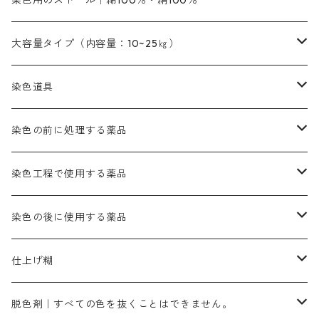
染色用のストール｜綿100％・絹100％
緑色系
茶色｜20g入りのみ公開
本黄土（取り寄せ）
すおう｜赤色系
ゴールド エロー ＭＧ｜緑みの黄色
ミロリーブルー
オレンヂMGD（定番の色合い）
鉄媒染剤
塩基性エロ―｜液体タイプ
茶色系
レットMFB｜赤色（定番の色合い）
青色系
緑色｜在庫処分特価
藍染
アルカリ剤
54cm×54cm（バンダナ）｜端の始末も綿糸｜タグなし
大容量タイプ（内容量：10~25㎏）
茶色系
灰色｜20g入りのみ公開
かりやす｜黄色系
ゴールド エロー ＭＦＲ｜赤みの黄色
オレンヂMGR（赤みの橙色）
スズ媒染剤
塩基性レット｜赤色
灰色系
レットMG｜黄みの朱色
ネビーブルーMB（定番の色合い）
ぶどう糖
灰色系
紫色系
茶色｜在庫処分特価
染色用途のハンカチ・バンダナ
ハイドロサルファイトコンク
芒硝｜綿の染色時の吸収促進剤
染色道具
黒色
きはだ｜黄色系
ゴールド エロー ＭＧＲ｜山吹色
クロム媒染剤
メチレンブルー｜青色
黒色系
レットMGD｜朱色（定番の色合い）
ブルーMB（定番の色合い）
ハイドロサルファイトコンク
黒色系
バイオレットMFB
45cm×45cm（ハンカチ）｜端の始末も綿糸｜タグなし
緑色系
酸性剤
ソーダ灰｜アルカリ性のPH調整剤
刷毛
染色の前に処理する薬品
カッチ｜茶系
銅媒染液
塩基性ブラック｜黒色
染料一覧ー20g入り
ブリリアントレットMFBR｜青みの朱色
ブルーMR｜赤みの青色
PH調整剤は、直接店舗へ問い合わせください
20g
54cm×54cm（バンダナ）｜端の始末も綿糸｜タグなし
ダークグリンMG（定番の色合い）
摺込み刷毛（スリコミハケ）ー夏毛（硬いタイプ）
茶色系
硫酸第一鉄｜鉄媒染剤
ローケツ筆
精練剤｜汚れ落とし剤｜針状マルセル石鹸
染色工程で使用する薬品
霧島産・晩秋茶｜黄金色（赤みの黄色）｜準備中
メチルバイオレットピュアスペシャル｜紫色
染料一覧ー50g入り
レットM3B｜深みの赤色
ブルーMG｜空色
50g
グリーンMB｜緑色
摺込み刷毛（スリコミハケ）ー冬毛（柔らかいタイプ）
ダークブロンMFB｜こげ茶色
ローケツ用筆｜1本～販売
黒色系
洋型紙（9番手｜中薄口、10番手｜中厚口）
糊落とし剤｜ソルベンCA
染料の吸収促進剤
染色の後に使用する薬品
霧島産・晩秋茶｜媒染剤セット｜準備中
ローダミンB｜赤紫色｜マゼンダ色
染料一覧ー100g入り
ルビンMB｜赤紫色
スカイブルーMB｜緑みの空色
100g
グリーンMY｜黄緑色
摺込み刷毛（スリコミハケ）ーまとめ買い（値引き）
ブロンHNR｜こげ茶色
ローケツ用筆ー10%off｜20本セットお取り寄せ品
ブラックMK（赤みの黒色）
有償サンプル品｜約20cm×27cm
酢酸｜絹・羊毛・ナイロンに使用する
白色系（定番の色合い）
張木｜入荷待ち
濃染処理剤｜ソルバックスPS－900
染料のムラ染め抑制剤（均染剤）
ソーピング剤｜未定着の染料を除去すること
仕上げ糊
染料一覧ー500g入り
ピンクMB｜ピンク色
スカイブルーHNR｜緑みの空色
500g
引染刷毛（ヒキゾメハケ）
ブロンB｜赤茶色
ローケツ用筆ー10％off｜2、6、10、12号、各1本
ブラックMG（青みの黒色）
洋型紙9番手｜中薄口｜約54cm×110cm
芒硝｜綿・麻の染色に使用する。
ネオホワイトR
アゾリン200％｜綿・麻・絹・羊毛・ナイロンの染色
ネオポールB－300｜反応染料のソーピング剤
伸子
染料の浸透剤
仕上げ剤｜柔軟・平滑剤
カルボキシメチルセルロース（CMC）
脱色剤｜すべての色を抜くことはできません。