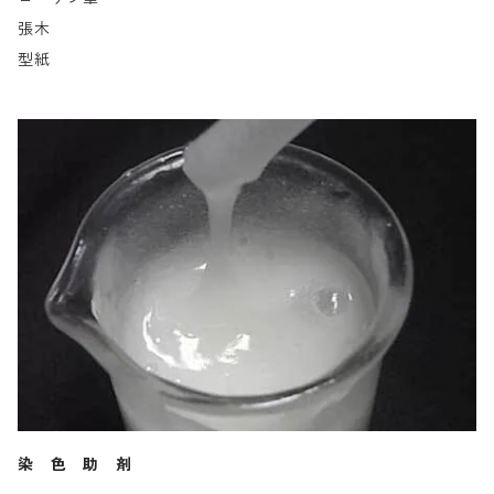
張木
型紙
染 色 助 剤