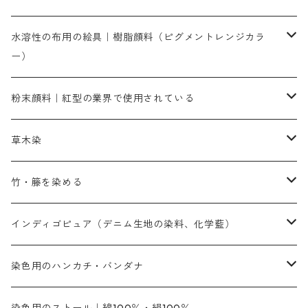
染色に必要な薬品類
染料一覧
お勧めの3原色（赤・青・黄色）
水溶性の布用の絵具｜樹脂顔料（ピグメントレンジカラ
ー）
補助薬品
人気のおすすめ染料
お勧め｜スミフィックス～
染色に必要な薬品類
3原色以外の色目
ネオカラー（色）
粉末顔料｜紅型の業界で使用されている
赤色系
赤色系
レマゾール
赤色
補助薬品
染色に必要な薬品
内容量：100g
バィンダー（定着剤）
赤色系
草木染
黄色系
黄色系
青色
アルカリ剤
補助薬品
内容量：500g
本洋紅
増粘剤
黄色系
植物染料
竹・籐を染める
橙色系
青色系
橙色｜20g入りのみ公開
吸収促進剤
捺染に必要な材料
定番の色合い
代用朱黄色口
ファストエロ―10GN（鮮やかな黄色）
人気のおすすめ植物染料
黄色系
青色系
濃染処理剤｜ソルバックスPS－900
人気のおすすめ竹・藤を染める染料
インディゴピュア（デニム生地の染料、化学藍）
青色系
紫色系
紫色｜20g入りのみ公開
ソーピング剤
捺染糊
銀朱本朱赤口
ファストエロ―5GN（黄色）
インド茜・西洋茜の個別販売
エロ―M3G｜定番の色合い
NSBAブルー
オレンジ系
白色｜胡粉
媒染剤
塩基性染料（混色可能）
初心者向けお試しセット販売
染色用のハンカチ・バンダナ
紫色系
橙色系
緑色｜20g入りのみ公開
染料の定着向上剤
その他の薬剤（調整中）
銀朱本朱黄口
ファストエロ―R（赤みの黄色）
インド茜・西洋茜のセット商品
エロー ＭＧＲ｜明るい緑みの黄色
群青
オレンヂMG｜黄みの橙色
アルミ媒染剤
ビスマークブロンB｜赤茶色
緑色系
赤色系
黒色｜在庫処分特価
ソーダ灰｜アルカリ性のPH調整剤
オリジナル染料｜スス竹色｜ミキセットファストブロンGR
インディゴピュア
45cm×45cm（ハンカチ）｜端の始末も綿糸｜タグなし