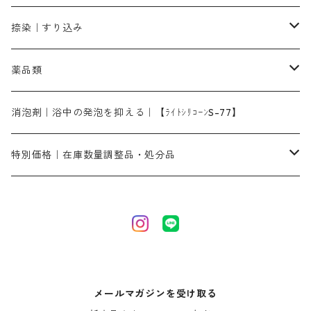
染料一覧ー1kg入り
ローズMB｜鮮やかなピンク色）
スカイブルーMG｜緑みの空色
1kg
差し刷毛（1～4分、1本から販売可能）
ブロンHN２R｜赤茶色
洋型紙10番手｜中厚口｜約54cm×110cm
レオニールEHC｜反応染料用
ソルバライトS-70｜各種繊維の浸し染めに使用可能
型洗いブラシ
染料の定着向上剤
白場汚染防止剤
海藻系
脱色剤
捺染｜すり込み
ターキスブルーHNG｜緑みの空色
差し刷毛（5分～1寸、10本から取り寄せ）
ライトフィックスAコンク｜綿・麻もしくは直接染料で染めた素材
全体脱色｜ハイドロサルファイトコンク
アルカリ剤｜反応染料用
たんぱく質系
脱色助剤｜浸透・複色抑制剤
染料溶解剤｜染料の均一な浸透・吸着を補助する
薬品類
片羽刷毛
シルクフィックス３A｜絹の染料定着向上剤
部分脱色｜デグロリンSコンク
ソーダ灰
メイプロガムNP｜にじみ防止剤
染料溶解剤
化学糊（PVA）
捺染糊
ア行
消泡剤｜浴中の発泡を抑える｜【ﾗｲﾄｼﾘｺｰﾝS-77】
ネオフィックスFC200％｜反応染料で染めた素材
アミラヂンD｜浸透・複色抑制剤
セレナゾールPDN｜各種染料の染料溶解剤
メイプロガムNP（綿・麻・絹用｜直接・酸性・含金染料用）
防腐剤｜アルカリ性
白場汚染防止剤｜ソーピング剤｜水洗する際の再汚染防止剤
カ行
特別価格｜在庫数量調整品・処分品
アルギン酸ナトリウム（反応染料専用）
薬品｜編集中
サ行
クローバーリッパ―
尿素｜反応染料の捺染時の湿潤剤・溶解剤
捺染糊の防腐剤|｜アルカリ性｜【プロテクトールN】
タ行
ダルマ画鋲
｜反応染料の還元防止剤リキッドタイプ
ナ行
粉末顔料
メールマガジンを受け取る