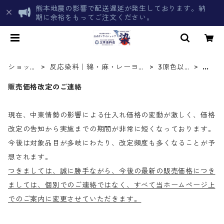
熊本地震の影響で配送遅延が発生しております。納
期に余裕をもってご注文ください。
ショップ
反応染料｜綿・麻・レーヨン
3原色以外
青
トップ
を染める化学染料
の色目
色
販売価格改定のご連絡
現在、中東情勢の影響による仕入れ価格の変動が激しく、価格
改定の告知から実施までの期間が非常に短くなっております。
今後は対象品目が多岐にわたり、改定頻度も多くなることが予
想されます。
つきましては、誠に勝手ながら、今後の最新の販売価格につき
ましては、個別でのご連絡ではなく、すべて当ホームページ上
でのご案内に変更させていただきます。