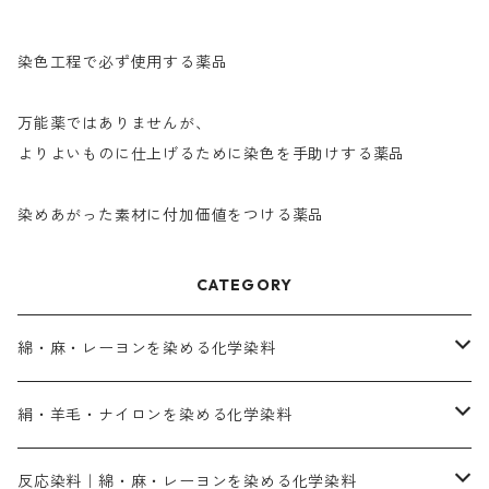
染色工程で必ず使用する薬品
万能薬ではありませんが、
よりよいものに仕上げるために染色を手助けする薬品
染めあがった素材に付加価値をつける薬品
CATEGORY
綿・麻・レーヨンを染める化学染料
直接染料－染色手順が簡単
絹・羊毛・ナイロンを染める化学染料
人気のおすすめ直接染料
お買い得品
反応染料｜綿・麻・レーヨンを染める化学染料