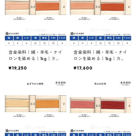
含金染料｜絹・羊毛・ナイ
含金染料｜絹・羊毛・ナイ
ロンを染める｜1kg｜ラニ
ロンを染める｜1kg｜カヤ
ールオレンヂＲ（橙色）
カランオレンヂＲＬ（赤み
¥19,250
¥17,600
の橙色）