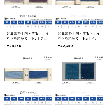
含金染料｜絹・羊毛・ナイ
含金染料｜絹・羊毛・ナイ
ロンを染める｜1kg｜ラニ
ロンを染める｜1kg｜イル
ールバイオレットBDXN
ガランブルーFBLN200％
¥28,160
¥42,350
（くすんだ青みの紫色）
（暗めの青色）