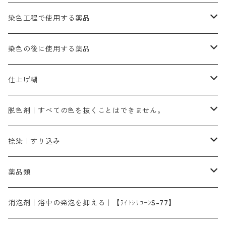
カッチ｜茶系
銅媒染液
塩基性ブラック｜黒色
染料一覧ー20g入り
ブリリアントレットMFBR｜青みの朱色
ブルーMR｜赤みの青色
PH調整剤は、直接店舗へ問い合わせください
20g
54cm×54cm（バンダナ）｜端の始末も綿糸｜タグなし
ダークグリンMG（定番の色合い）
摺込み刷毛（スリコミハケ）ー夏毛（硬いタイプ）
茶色系
硫酸第一鉄｜鉄媒染剤
ローケツ筆
精練剤｜汚れ落とし剤｜針状マルセル石鹸
染色工程で使用する薬品
霧島産・晩秋茶｜黄金色（赤みの黄色）｜準備中
メチルバイオレットピュアスペシャル｜紫色
染料一覧ー50g入り
レットM3B｜深みの赤色
ブルーMG｜空色
50g
グリーンMB｜緑色
摺込み刷毛（スリコミハケ）ー冬毛（柔らかいタイプ）
ダークブロンMFB｜こげ茶色
ローケツ用筆｜1本～販売
黒色系
洋型紙（9番手｜中薄口、10番手｜中厚口）
糊落とし剤｜ソルベンCA
染料の吸収促進剤
染色の後に使用する薬品
霧島産・晩秋茶｜媒染剤セット｜準備中
ローダミンB｜赤紫色｜マゼンダ色
染料一覧ー100g入り
ルビンMB｜赤紫色
スカイブルーMB｜緑みの空色
100g
グリーンMY｜黄緑色
摺込み刷毛（スリコミハケ）ーまとめ買い（値引き）
ブロンHNR｜こげ茶色
ローケツ用筆ー10%off｜20本セットお取り寄せ品
ブラックMK（赤みの黒色）
有償サンプル品｜約20cm×27cm
酢酸｜絹・羊毛・ナイロンに使用する
白色系（定番の色合い）
張木｜入荷待ち
濃染処理剤｜ソルバックスPS－900
染料のムラ染め抑制剤（均染剤）
ソーピング剤｜未定着の染料を除去すること
仕上げ糊
染料一覧ー500g入り
ピンクMB｜ピンク色
スカイブルーHNR｜緑みの空色
500g
引染刷毛（ヒキゾメハケ）
ブロンB｜赤茶色
ローケツ用筆ー10％off｜2、6、10、12号、各1本
ブラックMG（青みの黒色）
洋型紙9番手｜中薄口｜約54cm×110cm
芒硝｜綿・麻の染色に使用する。
ネオホワイトR
アゾリン200％｜綿・麻・絹・羊毛・ナイロンの染色
ネオポールB－300｜反応染料のソーピング剤
伸子
染料の浸透剤
仕上げ剤｜柔軟・平滑剤
カルボキシメチルセルロース（CMC）
脱色剤｜すべての色を抜くことはできません。
染料一覧ー1kg入り
ローズMB｜鮮やかなピンク色）
スカイブルーMG｜緑みの空色
1kg
差し刷毛（1～4分、1本から販売可能）
ブロンHN２R｜赤茶色
洋型紙10番手｜中厚口｜約54cm×110cm
レオニールEHC｜反応染料用
ソルバライトS-70｜各種繊維の浸し染めに使用可能
型洗いブラシ
染料の定着向上剤
白場汚染防止剤
海藻系
脱色剤
捺染｜すり込み
ターキスブルーHNG｜緑みの空色
差し刷毛（5分～1寸、10本から取り寄せ）
ライトフィックスAコンク｜綿・麻もしくは直接染料で染めた素材
全体脱色｜ハイドロサルファイトコンク
アルカリ剤｜反応染料用
たんぱく質系
脱色助剤｜浸透・複色抑制剤
染料溶解剤｜染料の均一な浸透・吸着を補助する
薬品類
片羽刷毛
シルクフィックス３A｜絹の染料定着向上剤
部分脱色｜デグロリンSコンク
ソーダ灰
メイプロガムNP｜にじみ防止剤
染料溶解剤
化学糊（PVA）
捺染糊
ア行
消泡剤｜浴中の発泡を抑える｜【ﾗｲﾄｼﾘｺｰﾝS-77】