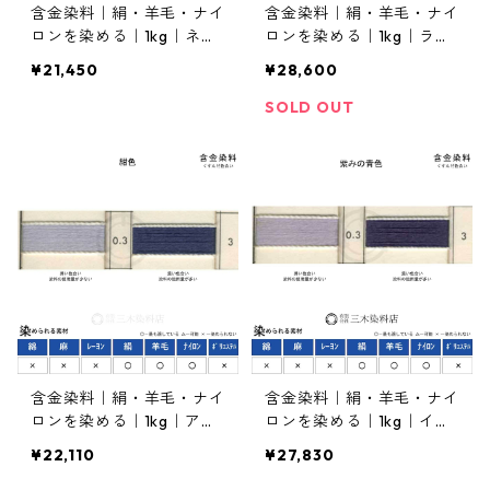
含金染料｜絹・羊毛・ナイ
含金染料｜絹・羊毛・ナイ
ロンを染める｜1kg｜ネオ
ロンを染める｜1kg｜ラナ
ランスープラブルーGB
セットブルー5G（緑みの
¥21,450
¥28,600
（緑みの青色）
青色）
SOLD OUT
含金染料｜絹・羊毛・ナイ
含金染料｜絹・羊毛・ナイ
ロンを染める｜1kg｜アシ
ロンを染める｜1kg｜イソ
ッドネビーブルーR（紺
ランネビーブルーK-RRL15
¥22,110
¥27,830
色）
0％（紫みの紺色）