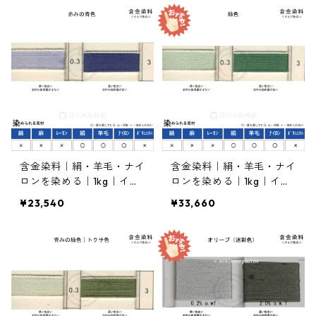
含金染料｜絹・羊毛・ナイ
含金染料｜絹・羊毛・ナイ
ロンを染める｜1kg｜イソ
ロンを染める｜1kg｜イソ
ランブルーK-FBN150％
ラングリンK-FGN150%
¥23,540
¥33,660
（赤みの青色）
（緑色）