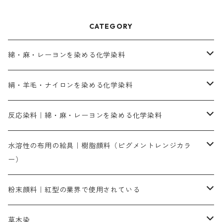
CATEGORY
綿・麻・レーヨンを染める化学染料
直接染料－染色手順が簡単
絹・羊毛・ナイロンを染める化学染料
人気のおすすめ直接染料
お買い得品
反応染料｜綿・麻・レーヨンを染める化学染料
染色に必要な薬品類
染料一覧
お勧めの3原色（赤・青・黄色）
水溶性の布用の絵具｜樹脂顔料（ピグメントレンジカラ
ー）
補助薬品
人気のおすすめ染料
お勧め｜スミフィックス～
染色に必要な薬品類
3原色以外の色目
ネオカラー（色）
粉末顔料｜紅型の業界で使用されている
赤色系
赤色系
レマゾール
赤色
補助薬品
染色に必要な薬品
内容量：100g
バィンダー（定着剤）
赤色系
草木染