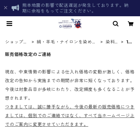
熊本地震の影響で配送遅延が発生しております。納
期に余裕をもってご注文ください。
ショップト
絹・羊毛・ナイロンを染める
染料一
1k
ップ
化学染料
覧
g
販売価格改定のご連絡
現在、中東情勢の影響による仕入れ価格の変動が激しく、価格
改定の告知から実施までの期間が非常に短くなっております。
今後は対象品目が多岐にわたり、改定頻度も多くなることが予
想されます。
つきましては、誠に勝手ながら、今後の最新の販売価格につき
ましては、個別でのご連絡ではなく、すべて当ホームページ上
でのご案内に変更させていただきます。