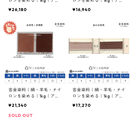
ロンを染める｜1kg｜アシ
ロンを染める｜1kg｜アシ
ッドオリーブS-G（黄みの
ッドメタルブロンB（黒み
¥26,180
¥16,940
深緑色）
の茶色）
含金染料｜絹・羊毛・ナイ
含金染料｜絹・羊毛・ナイ
ロンを染める｜1kg｜アシ
ロンを染める｜1kg｜アシ
ッドメタルブロンG（赤茶
ッドメタルブロンＲＬ（紫
¥21,340
¥17,270
色、弁柄色）
みの茶色）
SOLD OUT