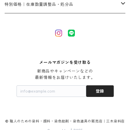
ネオフィックスFC200％｜反応染料で染めた素材
アミラヂンD｜浸透・複色抑制剤
セレナゾールPDN｜各種染料の染料溶解剤
メイプロガムNP（綿・麻・絹用｜直接・酸性・含金染料用）
防腐剤｜アルカリ性
白場汚染防止剤｜ソーピング剤｜水洗する際の再汚染防止剤
カ行
特別価格｜在庫数量調整品・処分品
アルギン酸ナトリウム（反応染料専用）
薬品｜編集中
サ行
クローバーリッパ―
尿素｜反応染料の捺染時の湿潤剤・溶解剤
捺染糊の防腐剤|｜アルカリ性｜【プロテクトールN】
タ行
ダルマ画鋲
｜反応染料の還元防止剤リキッドタイプ
ナ行
粉末顔料
メールマガジンを受け取る
新商品やキャンペーンなどの

ハ行
綿・麻を染める染料
最新情報をお届けいたします。
登録
マ行
絹・羊毛を染める染料
ヤ行
© 職人のための染料・顔料・染色助剤・染色道具の販売店｜三木染料店
ラ行