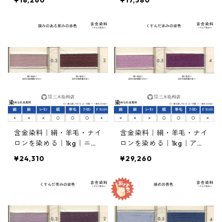
¥18,260
¥17,380
色）
のある赤色）
含金染料｜絹・羊毛・ナイ
含金染料｜絹・羊毛・ナイ
ロンを染める｜1kg｜ニュ
ロンを染める｜1kg｜アシ
ートリクロムボールドRLD
ドールバイオレットFFBL
¥24,310
¥29,260
（深みのある紫みの赤色）
（くすんだ赤みの紫色）