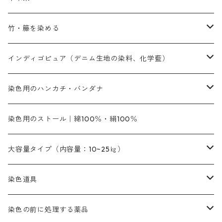
黄色系
黄色系
青色
アルカリ剤
補助薬品
内容量：500g
本洋紅
増粘剤
黄色系
植物染料
竹・籐を染める
橙色系
青色系
橙色｜20g入りのみ公開
吸収促進剤
捺染に必要な材料
定番の色合い
代用朱黄色口
ファストエロ―10GN（鮮やかな黄色）
人気のおすすめ植物染料
黄色系
青色系
濃染処理剤｜ソルバックスPS－900
人気のおすすめ竹・藤を染める染料
インディゴピュア（デニム生地の染料、化学藍）
青色系
紫色系
紫色｜20g入りのみ公開
ソーピング剤
捺染糊
銀朱本朱赤口
ファストエロ―5GN（黄色）
インド茜・西洋茜の個別販売
エロ―M3G｜定番の色合い
NSBAブルー
オレンジ系
白色｜胡粉
媒染剤
塩基性染料（混色可能）
初心者向けお試しセット販売
染色用のハンカチ・バンダナ
紫色系
橙色系
緑色｜20g入りのみ公開
染料の定着向上剤
その他の薬剤（調整中）
銀朱本朱黄口
ファストエロ―R（赤みの黄色）
インド茜・西洋茜のセット商品
エロー ＭＧＲ｜明るい緑みの黄色
群青
オレンヂMG｜黄みの橙色
アルミ媒染剤
ビスマークブロンB｜赤茶色
緑色系
赤色系
黒色｜在庫処分特価
ソーダ灰｜アルカリ性のPH調整剤
オリジナル染料｜スス竹色｜ミキセットファストブロンGR
インディゴピュア
45cm×45cm（ハンカチ）｜端の始末も綿糸｜タグなし
染色用のストール｜綿100％・絹100％
緑色系
茶色｜20g入りのみ公開
本黄土（取り寄せ）
すおう｜赤色系
ゴールド エロー ＭＧ｜緑みの黄色
ミロリーブルー
オレンヂMGD（定番の色合い）
鉄媒染剤
塩基性エロ―｜液体タイプ
茶色系
レットMFB｜赤色（定番の色合い）
青色系
緑色｜在庫処分特価
藍染
アルカリ剤
54cm×54cm（バンダナ）｜端の始末も綿糸｜タグなし
大容量タイプ（内容量：10~25㎏）
茶色系
灰色｜20g入りのみ公開
かりやす｜黄色系
ゴールド エロー ＭＦＲ｜赤みの黄色
オレンヂMGR（赤みの橙色）
スズ媒染剤
塩基性レット｜赤色
灰色系
レットMG｜黄みの朱色
ネビーブルーMB（定番の色合い）
ぶどう糖
灰色系
紫色系
茶色｜在庫処分特価
染色用途のハンカチ・バンダナ
ハイドロサルファイトコンク
芒硝｜綿の染色時の吸収促進剤
染色道具
黒色
きはだ｜黄色系
ゴールド エロー ＭＧＲ｜山吹色
クロム媒染剤
メチレンブルー｜青色
黒色系
レットMGD｜朱色（定番の色合い）
ブルーMB（定番の色合い）
ハイドロサルファイトコンク
黒色系
バイオレットMFB
45cm×45cm（ハンカチ）｜端の始末も綿糸｜タグなし
緑色系
酸性剤
ソーダ灰｜アルカリ性のPH調整剤
刷毛
染色の前に処理する薬品