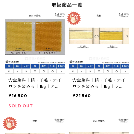
取扱商品一覧
含金染料｜絹・羊毛・ナイ
含金染料｜絹・羊毛・ナイ
ロンを染める｜1kg｜アシ
ロンを染める｜1kg｜ラニ
ッドメタルエロー2R（赤
ールエローGX（黄色）
¥16,500
¥21,560
みの黄色）
SOLD OUT