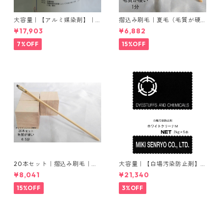
大容量｜【アルミ媒染剤】｜5
摺込み刷毛｜夏毛（毛質が硬
00g−5本入り｜塩化アルミニ
い）1分｜16本入り＊1セット
¥17,903
¥6,882
ウム
7%OFF
15%OFF
20本セット｜摺込み刷毛｜夏
大容量｜【白場汚染防止剤】
毛（毛質が硬い）0.5分
｜2kg×5本｜ホワイトクリー
¥8,041
¥21,340
ナＭ
15%OFF
3%OFF