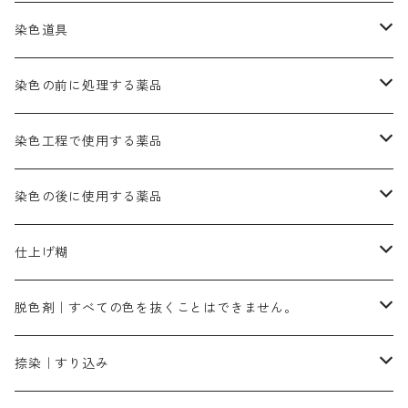
かりやす｜黄色系
ゴールド エロー ＭＦＲ｜赤みの黄色
オレンヂMGR（赤みの橙色）
スズ媒染剤
塩基性レット｜赤色
灰色系
レットMG｜黄みの朱色
ネビーブルーMB（定番の色合い）
ぶどう糖
灰色系
紫色系
茶色｜在庫処分特価
染色用途のハンカチ・バンダナ
ハイドロサルファイトコンク
芒硝｜綿の染色時の吸収促進剤
染色道具
黒色
きはだ｜黄色系
ゴールド エロー ＭＧＲ｜山吹色
クロム媒染剤
メチレンブルー｜青色
黒色系
レットMGD｜朱色（定番の色合い）
ブルーMB（定番の色合い）
ハイドロサルファイトコンク
黒色系
バイオレットMFB
45cm×45cm（ハンカチ）｜端の始末も綿糸｜タグなし
緑色系
酸性剤
ソーダ灰｜アルカリ性のPH調整剤
刷毛
染色の前に処理する薬品
カッチ｜茶系
銅媒染液
塩基性ブラック｜黒色
染料一覧ー20g入り
ブリリアントレットMFBR｜青みの朱色
ブルーMR｜赤みの青色
PH調整剤は、直接店舗へ問い合わせください
20g
54cm×54cm（バンダナ）｜端の始末も綿糸｜タグなし
ダークグリンMG（定番の色合い）
摺込み刷毛（スリコミハケ）ー夏毛（硬いタイプ）
茶色系
硫酸第一鉄｜鉄媒染剤
ローケツ筆
精練剤｜汚れ落とし剤｜針状マルセル石鹸
染色工程で使用する薬品
霧島産・晩秋茶｜黄金色（赤みの黄色）｜準備中
メチルバイオレットピュアスペシャル｜紫色
染料一覧ー50g入り
レットM3B｜深みの赤色
ブルーMG｜空色
50g
グリーンMB｜緑色
摺込み刷毛（スリコミハケ）ー冬毛（柔らかいタイプ）
ダークブロンMFB｜こげ茶色
ローケツ用筆｜1本～販売
黒色系
洋型紙（9番手｜中薄口、10番手｜中厚口）
糊落とし剤｜ソルベンCA
染料の吸収促進剤
染色の後に使用する薬品
霧島産・晩秋茶｜媒染剤セット｜準備中
ローダミンB｜赤紫色｜マゼンダ色
染料一覧ー100g入り
ルビンMB｜赤紫色
スカイブルーMB｜緑みの空色
100g
グリーンMY｜黄緑色
摺込み刷毛（スリコミハケ）ーまとめ買い（値引き）
ブロンHNR｜こげ茶色
ローケツ用筆ー10%off｜20本セットお取り寄せ品
ブラックMK（赤みの黒色）
有償サンプル品｜約20cm×27cm
酢酸｜絹・羊毛・ナイロンに使用する
白色系（定番の色合い）
張木｜入荷待ち
濃染処理剤｜ソルバックスPS－900
染料のムラ染め抑制剤（均染剤）
ソーピング剤｜未定着の染料を除去すること
仕上げ糊
染料一覧ー500g入り
ピンクMB｜ピンク色
スカイブルーHNR｜緑みの空色
500g
引染刷毛（ヒキゾメハケ）
ブロンB｜赤茶色
ローケツ用筆ー10％off｜2、6、10、12号、各1本
ブラックMG（青みの黒色）
洋型紙9番手｜中薄口｜約54cm×110cm
芒硝｜綿・麻の染色に使用する。
ネオホワイトR
アゾリン200％｜綿・麻・絹・羊毛・ナイロンの染色
ネオポールB－300｜反応染料のソーピング剤
伸子
染料の浸透剤
仕上げ剤｜柔軟・平滑剤
カルボキシメチルセルロース（CMC）
脱色剤｜すべての色を抜くことはできません。
染料一覧ー1kg入り
ローズMB｜鮮やかなピンク色）
スカイブルーMG｜緑みの空色
1kg
差し刷毛（1～4分、1本から販売可能）
ブロンHN２R｜赤茶色
洋型紙10番手｜中厚口｜約54cm×110cm
レオニールEHC｜反応染料用
ソルバライトS-70｜各種繊維の浸し染めに使用可能
型洗いブラシ
染料の定着向上剤
白場汚染防止剤
海藻系
脱色剤
捺染｜すり込み
ターキスブルーHNG｜緑みの空色
差し刷毛（5分～1寸、10本から取り寄せ）