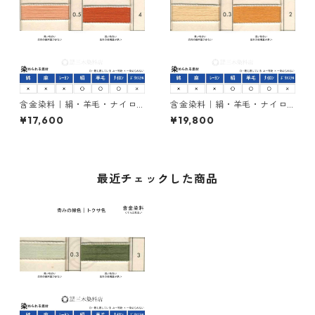
含金染料｜絹・羊毛・ナイロ
含金染料｜絹・羊毛・ナイロ
ンを染める｜1kg｜カヤカラン
ンを染める｜1kg｜アシッドメ
¥17,600
¥19,800
オレンヂＲＬ（赤みの橙色）
タルオレンヂＣＹ（橙色）
最近チェックした商品