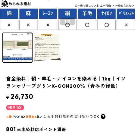
1
/2
含金染料｜絹・羊毛・ナイロンを染める｜1kg｜イソ
ランオリーブグリンK-GGN200％（青みの緑色）
26,730
¥
残り1点
なら
手数料無料の
翌月払いでOK
801
三木染料店ポイント獲得