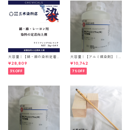
大容量｜【綿・麻の染料定着
大容量｜【アルミ媒染剤】｜5
向上剤】｜2kg×5本｜ライト
00g−3本入り｜塩化アルミニ
¥28,809
¥10,742
フィックスAコンク
ウム
3%OFF
7%OFF