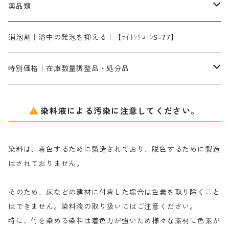
ライトフィックスAコンク｜綿・麻もしくは直接染料で染めた素材
全体脱色｜ハイドロサルファイトコンク
アルカリ剤｜反応染料用
たんぱく質系
脱色助剤｜浸透・複色抑制剤
染料溶解剤｜染料の均一な浸透・吸着を補助する
薬品類
片羽刷毛
シルクフィックス３A｜絹の染料定着向上剤
部分脱色｜デグロリンSコンク
ソーダ灰
メイプロガムNP｜にじみ防止剤
染料溶解剤
化学糊（PVA）
捺染糊
ア行
消泡剤｜浴中の発泡を抑える｜【ﾗｲﾄｼﾘｺｰﾝS-77】
ネオフィックスFC200％｜反応染料で染めた素材
アミラヂンD｜浸透・複色抑制剤
セレナゾールPDN｜各種染料の染料溶解剤
メイプロガムNP（綿・麻・絹用｜直接・酸性・含金染料用）
防腐剤｜アルカリ性
白場汚染防止剤｜ソーピング剤｜水洗する際の再汚染防止剤
カ行
特別価格｜在庫数量調整品・処分品
アルギン酸ナトリウム（反応染料専用）
薬品｜編集中
サ行
クローバーリッパ―
染料液による汚染に注意してください。
尿素｜反応染料の捺染時の湿潤剤・溶解剤
捺染糊の防腐剤|｜アルカリ性｜【プロテクトールN】
タ行
ダルマ画鋲
染料は、着色するために製造されており、脱色するために製造
｜反応染料の還元防止剤リキッドタイプ
ナ行
粉末顔料
はされておりません。
そのため、床などの建材に付着した場合は色素を取り除くこと
ハ行
綿・麻を染める染料
はできません。染料液の取り扱いにはご注意ください。
特に、竹を染める染料は着色力が強いため様々な素材に色素が
マ行
絹・羊毛を染める染料