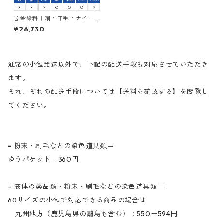
含金染料｜絹・羊毛・ナイロ
ンを染める｜1kg｜イソランオ
¥26,730
リーブグリンK-GGN200％
（青みの緑色）
通常の小包発送以外で、下記の配送手段も対応させていただき
ます。
それ、ぞれの配送手段については【送料を確認する】を閲覧し
てください。
= 粉末・刷毛などの染色道具類＝
ゆうパケットー360円
= 液体の薬品類・粉末・刷毛などの染色道具類＝
60サイズの小包で対応できる商品の場合は
九州地方（鹿児島県の離島も含む）：550ー594円