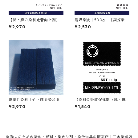
【綿・麻の染料定着向上剤】
銅媒染液｜500g｜【銅媒染
｜500g｜ライトフィックスA
剤】
¥2,970
¥2,530
コンク
塩基性染料｜竹・籐を染める
【染料の吸収促進剤（綿・麻
｜100g｜塩基性ブラック（黒
用）】｜500g｜無水芒硝
¥2,970
¥1,540
色系）
© 職人のための染料・顔料・染色助剤・染色道具の販売店｜三木染料店