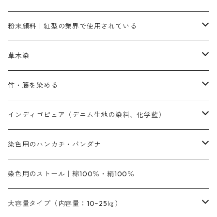
補助薬品
人気のおすすめ染料
お勧め｜スミフィックス～
染色に必要な薬品類
3原色以外の色目
ネオカラー（色）
粉末顔料｜紅型の業界で使用されている
赤色系
赤色系
レマゾール
赤色
補助薬品
染色に必要な薬品
内容量：100g
バィンダー（定着剤）
赤色系
草木染
黄色系
黄色系
青色
アルカリ剤
補助薬品
内容量：500g
本洋紅
増粘剤
黄色系
植物染料
竹・籐を染める
橙色系
青色系
橙色｜20g入りのみ公開
吸収促進剤
捺染に必要な材料
定番の色合い
代用朱黄色口
ファストエロ―10GN（鮮やかな黄色）
人気のおすすめ植物染料
黄色系
青色系
濃染処理剤｜ソルバックスPS－900
人気のおすすめ竹・藤を染める染料
インディゴピュア（デニム生地の染料、化学藍）
青色系
紫色系
紫色｜20g入りのみ公開
ソーピング剤
捺染糊
銀朱本朱赤口
ファストエロ―5GN（黄色）
インド茜・西洋茜の個別販売
エロ―M3G｜定番の色合い
NSBAブルー
オレンジ系
白色｜胡粉
媒染剤
塩基性染料（混色可能）
初心者向けお試しセット販売
染色用のハンカチ・バンダナ
紫色系
橙色系
緑色｜20g入りのみ公開
染料の定着向上剤
その他の薬剤（調整中）
銀朱本朱黄口
ファストエロ―R（赤みの黄色）
インド茜・西洋茜のセット商品
エロー ＭＧＲ｜明るい緑みの黄色
群青
オレンヂMG｜黄みの橙色
アルミ媒染剤
ビスマークブロンB｜赤茶色
緑色系
赤色系
黒色｜在庫処分特価
ソーダ灰｜アルカリ性のPH調整剤
オリジナル染料｜スス竹色｜ミキセットファストブロンGR
インディゴピュア
45cm×45cm（ハンカチ）｜端の始末も綿糸｜タグなし
染色用のストール｜綿100％・絹100％
緑色系
茶色｜20g入りのみ公開
本黄土（取り寄せ）
すおう｜赤色系
ゴールド エロー ＭＧ｜緑みの黄色
ミロリーブルー
オレンヂMGD（定番の色合い）
鉄媒染剤
塩基性エロ―｜液体タイプ
茶色系
レットMFB｜赤色（定番の色合い）
青色系
緑色｜在庫処分特価
藍染
アルカリ剤
54cm×54cm（バンダナ）｜端の始末も綿糸｜タグなし
大容量タイプ（内容量：10~25㎏）
茶色系
灰色｜20g入りのみ公開