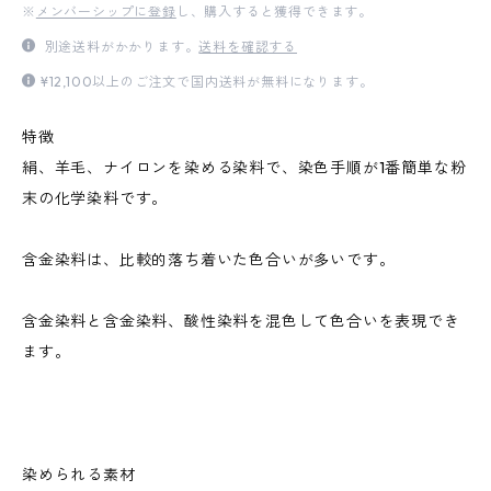
※
メンバーシップに登録
し、購入すると獲得できます。
別途送料がかかります。
送料を確認する
¥12,100以上のご注文で国内送料が無料になります。
特徴
絹、羊毛、ナイロンを染める染料で、染色手順が1番簡単な粉
末の化学染料です。
含金染料は、比較的落ち着いた色合いが多いです。
含金染料と含金染料、酸性染料を混色して色合いを表現でき
ます。
染められる素材