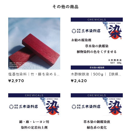
その他の商品
塩基性染料｜竹・籐を染める
木酢酸鉄液｜500g｜【鉄媒染
｜100g｜M.Bビスマークブロ
剤】
¥2,970
¥2,420
ンＢ（茶色）