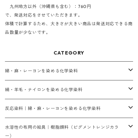
九州地方以外（沖縄県も含む）：760円
で、発送対応をさせていただきます。
体積で計算するため、大きさが大きい商品は発送対応できる商
品数量が少ないです。
CATEGORY
綿・麻・レーヨンを染める化学染料
直接染料－染色手順が簡単
絹・羊毛・ナイロンを染める化学染料
人気のおすすめ直接染料
お買い得品
反応染料｜綿・麻・レーヨンを染める化学染料
染色に必要な薬品類
染料一覧
お勧めの3原色（赤・青・黄色）
水溶性の布用の絵具｜樹脂顔料（ピグメントレンジカラ
ー）