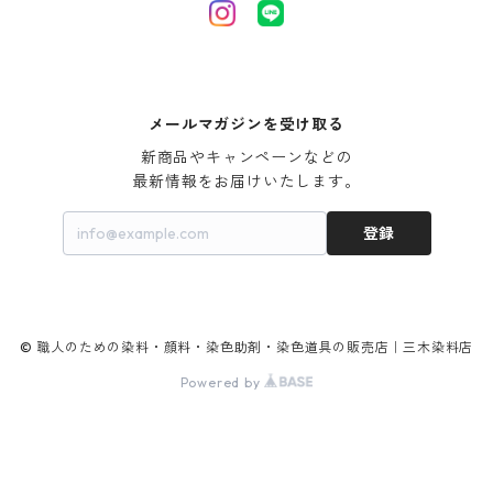
尿素｜反応染料の捺染時の湿潤剤・溶解剤
捺染糊の防腐剤|｜アルカリ性｜【プロテクトールN】
タ行
ダルマ画鋲
｜反応染料の還元防止剤リキッドタイプ
ナ行
粉末顔料
メールマガジンを受け取る
新商品やキャンペーンなどの

ハ行
綿・麻を染める染料
最新情報をお届けいたします。
登録
マ行
絹・羊毛を染める染料
ヤ行
© 職人のための染料・顔料・染色助剤・染色道具の販売店｜三木染料店
ラ行
Powered by