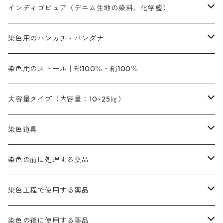
定番の色合い
代用朱黄色口
ファストエロ―10GN（鮮やかな黄色）
人気のおすすめ植物染料
黄色系
青色系
濃染処理剤｜ソルバックスPS－900
人気のおすすめ竹・藤を染める染料
インディゴピュア（デニム生地の染料、化学藍）
青色系
紫色系
紫色｜20g入りのみ公開
ソーピング剤
捺染糊
銀朱本朱赤口
ファストエロ―5GN（黄色）
インド茜・西洋茜の個別販売
エロ―M3G｜定番の色合い
NSBAブルー
オレンジ系
白色｜胡粉
媒染剤
塩基性染料（混色可能）
初心者向けお試しセット販売
染色用のハンカチ・バンダナ
紫色系
橙色系
緑色｜20g入りのみ公開
染料の定着向上剤
その他の薬剤（調整中）
銀朱本朱黄口
ファストエロ―R（赤みの黄色）
インド茜・西洋茜のセット商品
エロー ＭＧＲ｜明るい緑みの黄色
群青
オレンヂMG｜黄みの橙色
アルミ媒染剤
ビスマークブロンB｜赤茶色
緑色系
赤色系
黒色｜在庫処分特価
ソーダ灰｜アルカリ性のPH調整剤
オリジナル染料｜スス竹色｜ミキセットファストブロンGR
インディゴピュア
45cm×45cm（ハンカチ）｜端の始末も綿糸｜タグなし
染色用のストール｜綿100％・絹100％
緑色系
茶色｜20g入りのみ公開
本黄土（取り寄せ）
すおう｜赤色系
ゴールド エロー ＭＧ｜緑みの黄色
ミロリーブルー
オレンヂMGD（定番の色合い）
鉄媒染剤
塩基性エロ―｜液体タイプ
茶色系
レットMFB｜赤色（定番の色合い）
青色系
緑色｜在庫処分特価
藍染
アルカリ剤
54cm×54cm（バンダナ）｜端の始末も綿糸｜タグなし
大容量タイプ（内容量：10~25㎏）
茶色系
灰色｜20g入りのみ公開
かりやす｜黄色系
ゴールド エロー ＭＦＲ｜赤みの黄色
オレンヂMGR（赤みの橙色）
スズ媒染剤
塩基性レット｜赤色
灰色系
レットMG｜黄みの朱色
ネビーブルーMB（定番の色合い）
ぶどう糖
灰色系
紫色系
茶色｜在庫処分特価
染色用途のハンカチ・バンダナ
ハイドロサルファイトコンク
芒硝｜綿の染色時の吸収促進剤
染色道具
黒色
きはだ｜黄色系
ゴールド エロー ＭＧＲ｜山吹色
クロム媒染剤
メチレンブルー｜青色
黒色系
レットMGD｜朱色（定番の色合い）
ブルーMB（定番の色合い）
ハイドロサルファイトコンク
黒色系
バイオレットMFB
45cm×45cm（ハンカチ）｜端の始末も綿糸｜タグなし
緑色系
酸性剤
ソーダ灰｜アルカリ性のPH調整剤
刷毛
染色の前に処理する薬品
カッチ｜茶系
銅媒染液
塩基性ブラック｜黒色
染料一覧ー20g入り
ブリリアントレットMFBR｜青みの朱色
ブルーMR｜赤みの青色
PH調整剤は、直接店舗へ問い合わせください
20g
54cm×54cm（バンダナ）｜端の始末も綿糸｜タグなし
ダークグリンMG（定番の色合い）
摺込み刷毛（スリコミハケ）ー夏毛（硬いタイプ）
茶色系
硫酸第一鉄｜鉄媒染剤
ローケツ筆
精練剤｜汚れ落とし剤｜針状マルセル石鹸
染色工程で使用する薬品
霧島産・晩秋茶｜黄金色（赤みの黄色）｜準備中
メチルバイオレットピュアスペシャル｜紫色
染料一覧ー50g入り
レットM3B｜深みの赤色
ブルーMG｜空色
50g
グリーンMB｜緑色
摺込み刷毛（スリコミハケ）ー冬毛（柔らかいタイプ）
ダークブロンMFB｜こげ茶色
ローケツ用筆｜1本～販売
黒色系
洋型紙（9番手｜中薄口、10番手｜中厚口）
糊落とし剤｜ソルベンCA
染料の吸収促進剤
染色の後に使用する薬品