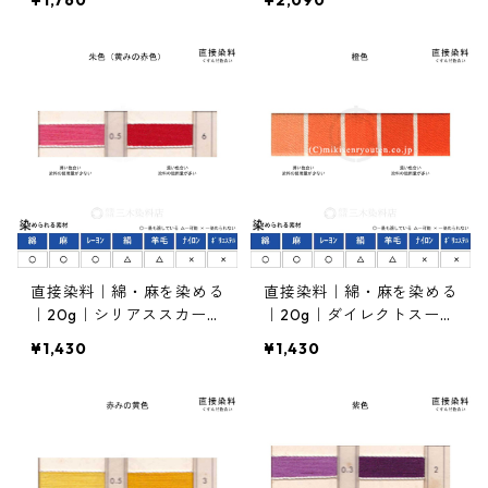
¥1,760
¥2,090
色）
直接染料｜綿・麻を染める
直接染料｜綿・麻を染める
｜20g｜シリアススカーレ
｜20g｜ダイレクトスープ
ットB182%（朱色）
ラオレンヂ2GL125%（橙
¥1,430
¥1,430
色）