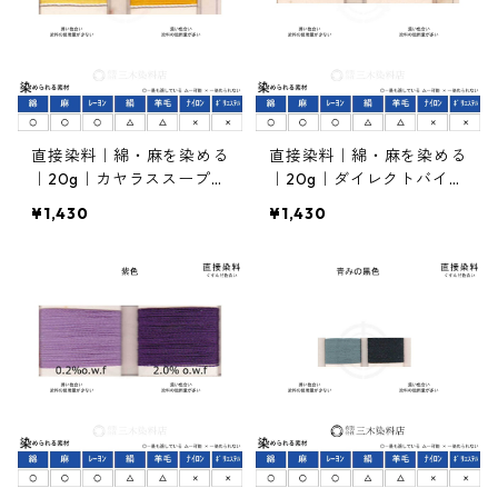
直接染料｜綿・麻を染める
直接染料｜綿・麻を染める
｜20g｜カヤラススープラ
｜20g｜ダイレクトバイオ
エローRL（赤みの黄色）
レットBB（紫色）
¥1,430
¥1,430