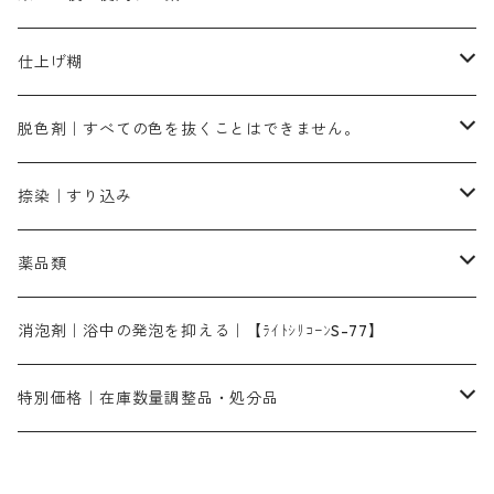
霧島産・晩秋茶｜媒染剤セット｜準備中
ローダミンB｜赤紫色｜マゼンダ色
染料一覧ー100g入り
ルビンMB｜赤紫色
スカイブルーMB｜緑みの空色
100g
グリーンMY｜黄緑色
摺込み刷毛（スリコミハケ）ーまとめ買い（値引き）
ブロンHNR｜こげ茶色
ローケツ用筆ー10%off｜20本セットお取り寄せ品
ブラックMK（赤みの黒色）
有償サンプル品｜約20cm×27cm
酢酸｜絹・羊毛・ナイロンに使用する
白色系（定番の色合い）
張木｜入荷待ち
濃染処理剤｜ソルバックスPS－900
染料のムラ染め抑制剤（均染剤）
ソーピング剤｜未定着の染料を除去すること
仕上げ糊
染料一覧ー500g入り
ピンクMB｜ピンク色
スカイブルーHNR｜緑みの空色
500g
引染刷毛（ヒキゾメハケ）
ブロンB｜赤茶色
ローケツ用筆ー10％off｜2、6、10、12号、各1本
ブラックMG（青みの黒色）
洋型紙9番手｜中薄口｜約54cm×110cm
芒硝｜綿・麻の染色に使用する。
ネオホワイトR
アゾリン200％｜綿・麻・絹・羊毛・ナイロンの染色
ネオポールB－300｜反応染料のソーピング剤
伸子
染料の浸透剤
仕上げ剤｜柔軟・平滑剤
カルボキシメチルセルロース（CMC）
脱色剤｜すべての色を抜くことはできません。
染料一覧ー1kg入り
ローズMB｜鮮やかなピンク色）
スカイブルーMG｜緑みの空色
1kg
差し刷毛（1～4分、1本から販売可能）
ブロンHN２R｜赤茶色
洋型紙10番手｜中厚口｜約54cm×110cm
レオニールEHC｜反応染料用
ソルバライトS-70｜各種繊維の浸し染めに使用可能
型洗いブラシ
染料の定着向上剤
白場汚染防止剤
海藻系
脱色剤
捺染｜すり込み
ターキスブルーHNG｜緑みの空色
差し刷毛（5分～1寸、10本から取り寄せ）
ライトフィックスAコンク｜綿・麻もしくは直接染料で染めた素材
全体脱色｜ハイドロサルファイトコンク
アルカリ剤｜反応染料用
たんぱく質系
脱色助剤｜浸透・複色抑制剤
染料溶解剤｜染料の均一な浸透・吸着を補助する
薬品類
片羽刷毛
シルクフィックス３A｜絹の染料定着向上剤
部分脱色｜デグロリンSコンク
ソーダ灰
メイプロガムNP｜にじみ防止剤
染料溶解剤
化学糊（PVA）
捺染糊
ア行
消泡剤｜浴中の発泡を抑える｜【ﾗｲﾄｼﾘｺｰﾝS-77】
ネオフィックスFC200％｜反応染料で染めた素材
アミラヂンD｜浸透・複色抑制剤
セレナゾールPDN｜各種染料の染料溶解剤
メイプロガムNP（綿・麻・絹用｜直接・酸性・含金染料用）
防腐剤｜アルカリ性
白場汚染防止剤｜ソーピング剤｜水洗する際の再汚染防止剤
カ行
特別価格｜在庫数量調整品・処分品
アルギン酸ナトリウム（反応染料専用）
薬品｜編集中
サ行
クローバーリッパ―