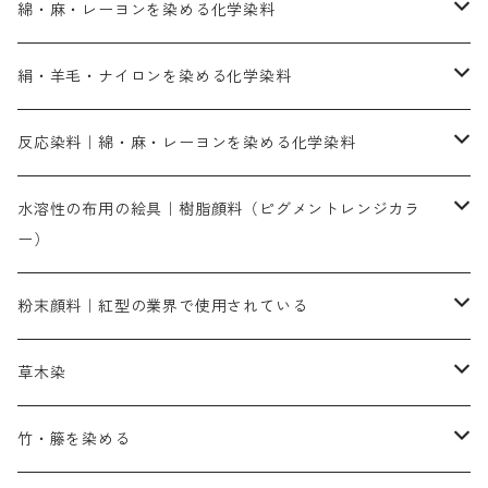
綿・麻・レーヨンを染める化学染料
直接染料－染色手順が簡単
絹・羊毛・ナイロンを染める化学染料
人気のおすすめ直接染料
お買い得品
反応染料｜綿・麻・レーヨンを染める化学染料
染色に必要な薬品類
染料一覧
お勧めの3原色（赤・青・黄色）
水溶性の布用の絵具｜樹脂顔料（ピグメントレンジカラ
ー）
補助薬品
人気のおすすめ染料
お勧め｜スミフィックス～
染色に必要な薬品類
3原色以外の色目
ネオカラー（色）
粉末顔料｜紅型の業界で使用されている
赤色系
赤色系
レマゾール
赤色
補助薬品
染色に必要な薬品
内容量：100g
バィンダー（定着剤）
赤色系
草木染
黄色系
黄色系
青色
アルカリ剤
補助薬品
内容量：500g
本洋紅
増粘剤
黄色系
植物染料
竹・籐を染める
橙色系
青色系
橙色｜20g入りのみ公開
吸収促進剤
捺染に必要な材料