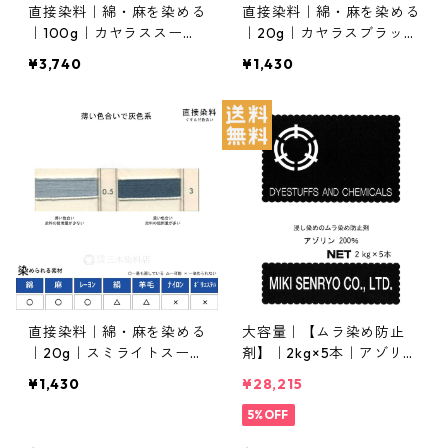
直接染料｜綿・麻を染める
直接染料｜綿・麻を染める
｜100g｜カヤラススープ
｜20g｜カヤラスブラック
ラバイオレット5BL（紫
B１６０％（青みの黒色）
¥3,740
¥1,430
色）
直接染料｜綿・麻を染める
大容量｜【ムラ染め防止
｜20g｜スミライトスープ
剤】｜2kg×5本｜アゾリン
ラグレーCGL（薄色で灰
200%
¥1,430
¥28,215
色系）
5%OFF