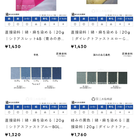
直接染料｜綿・麻を染める｜20g
直接染料｜綿・麻を染める｜20g
｜シリアスレット4B（青みの赤
｜ダイレクトファストエローＧ
色）
（黄色）
¥1,430
¥1,430
直接染料｜綿・麻を染める｜20g
緑みの黒色｜綿・麻を染める｜直
｜シリアスファストブルーBGL
接染料｜20g｜ダイレクトファス
（青色）
トブラックG
¥1,320
¥1,760