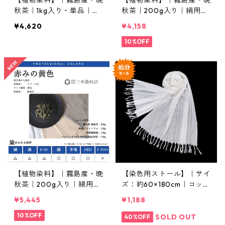
【植物染料】｜霧島産・晩
【植物染料】｜霧島産・晩
秋茶｜1kg入り・単品｜生
秋茶｜200g入り｜絹用・
業・作家仕様
媒染剤セット
¥4,620
¥4,158
10%OFF
【植物染料】｜霧島産・晩
【染色用ストール】｜サイ
秋茶｜200g入り｜綿用・
ズ：約60×180cm｜コット
媒染剤セット
ンストールNo513
¥5,445
¥1,188
10%OFF
SOLD OUT
40%OFF