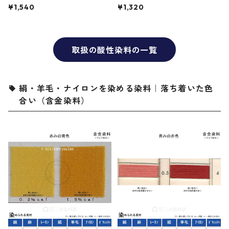
グブラック2R（赤みの黒色）
¥1,540
¥1,320
取扱の酸性染料の一覧
絹・羊毛・ナイロンを染める染料｜落ち着いた色
合い（含金染料）