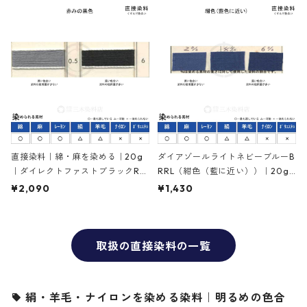
直接染料｜綿・麻を染める｜20g
ダイアゾールライトネビーブルーB
｜ダイレクトファストブラックRC
RRL（紺色（藍に近い））｜20g
（赤みの黒色）
｜直接染料
¥2,090
¥1,430
取扱の直接染料の一覧
絹・羊毛・ナイロンを染める染料｜明るめの色合