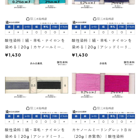
酸性染料｜絹・羊毛・ナイロンを
酸性染料｜絹・羊毛・ナイロンを
染める｜20g｜カヤノールミーリ
染める｜20g｜アシッドミーリン
ングターキスブルー３G（水色）
グサイアニンGR（紺色）
¥1,430
¥1,430
酸性染料｜絹・羊毛・ナイロンを
カヤノールミーリングレットＢＷ
染める｜20g｜アシッドミーリン
（20g｜赤紫色）｜酸性染料