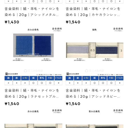
含金染料｜絹・羊毛・ナイロンを
含金染料｜絹・羊毛・ナイロンを
染める｜20g｜アシッドメタルエ
染める｜20g｜カヤカランレット
ロー2R（赤みの黄色）
GLW（赤色）
¥1,430
¥1,540
含金染料｜絹・羊毛・ナイロンを
含金染料｜絹・羊毛・ナイロンを
染める｜20g｜ラナセットブルー2
染める｜20g｜アシッドネビーブ
R（赤みの青色）
ルーR（紺色）
¥1,540
¥1,540