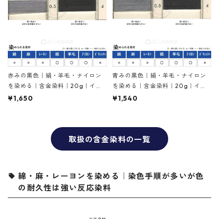
赤みの黒色｜絹・羊毛・ナイロン
青みの黒色｜絹・羊毛・ナイロン
を染める｜含金染料｜20g｜イレ
を染める｜含金染料｜20g｜イレ
ミアブラックRL（赤みの黒色）
ミアブラックBG（青みの黒色）
¥1,650
¥1,540
取扱の含金染料の一覧
綿・麻・レーヨンを染める｜染色手順が多いが色
の耐久性は強い反応染料