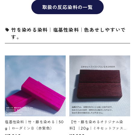
取扱の反応染料の一覧
竹を染める染料｜塩基性染料｜色あせしやすいで
す。
塩基性染料｜竹・籐を染める｜50
【竹・籐を染めるオリジナル染
g｜ローダミンＢ（赤紫色）
料】｜20g｜ミキセットファスト
ブロンＧＲ（こげ茶色）