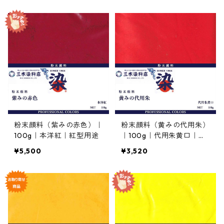
粉末顔料（紫みの赤色）｜
粉末顔料（黄みの代用朱）
100g｜本洋紅｜紅型用途
｜100g｜代用朱黄口｜紅
型用途
¥5,500
¥3,520