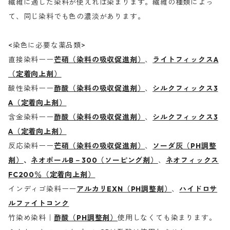
繊維に適した染料が使えれば染まります。繊維の種類によっ
て、同じ染料でも色の濃淡があります。
<染色に必要な薬品類>
直接染料ーー
芒硝（染料の吸収促進剤）
、
ライトフィックスA
（定着向上剤）
酸性染料ーー
酢酸（染料の吸収促進剤）
、
シルクフィックス3
A（定着向上剤）
含金染料ーー
酢酸（染料の吸収促進剤）
、
シルクフィックス3
A（定着向上剤）
反応染料ーー
芒硝（染料の吸収促進剤）
、
ソーダ灰（PH調整
剤）
、
ネオポールB－300（ソーピング剤）
、
ネオフィックス
FC200％（定着向上剤）
インディゴ染料ーー
アルカリEXN（PH調整剤）
、
ハイドロサ
ルファイトコンク
竹染め染料｜
酢酸（PH調整剤）
使用しなくても染まります。