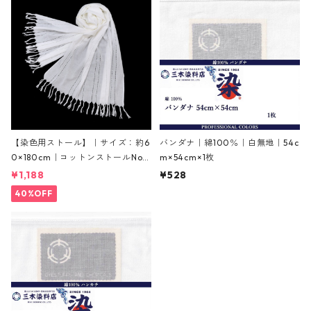
【染色用ストール】｜サイズ：約6
バンダナ｜綿100％｜白無地｜54c
0×180cm｜コットンストールNo51
m×54cm×1枚
3
¥1,188
¥528
40%OFF