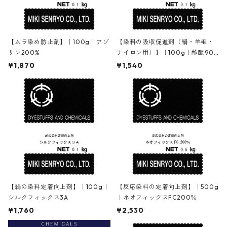
【ムラ染め防止剤】｜100g｜アゾ
【染料の吸収促進剤（絹・羊毛・
リン200%
ナイロン用）】｜100g｜酢酸90%
｜酸性・含金染料用途
¥1,870
¥1,540
【絹の染料定着向上剤】｜100g｜
【反応染料の定着向上剤】｜500g
シルクフィックス3A
｜ネオフィックスFC200％
¥1,760
¥2,530