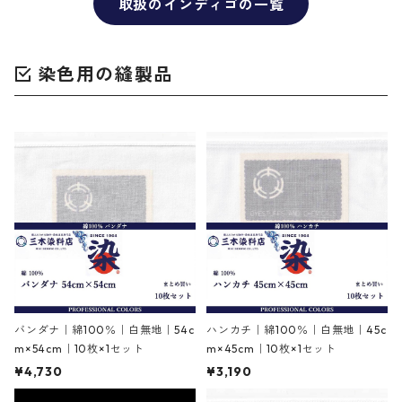
取扱のインディゴの一覧
染色用の縫製品
バンダナ｜綿100％｜白無地｜54c
ハンカチ｜綿100％｜白無地｜45c
m×54cm｜10枚×1セット
m×45cm｜10枚×1セット
¥4,730
¥3,190