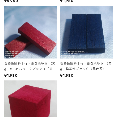
¥5,940
¥1,980
塩基性染料｜竹・籐を染める｜20
塩基性染料｜竹・籐を染める｜20
g｜M.BビスマークブロンＢ（茶
g｜塩基性ブラック（黒色系）
色）
¥1,980
¥1,980