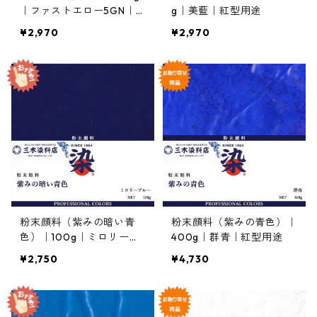
｜ファストエロー5GN｜
g｜美藍｜紅型用途
紅型用途
¥2,970
¥2,970
粉末顔料（紫みの暗い青
粉末顔料（紫みの青色）｜
色）｜100g｜ミロリーブ
400g｜群青｜紅型用途
ルー｜紅型用途
¥2,750
¥4,730