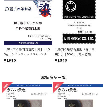
【綿・麻の染料定着向上剤】｜10
【染料の吸収促進剤（綿・麻
0g｜ライトフィックスAコンク
用）】｜500g｜無水芒硝
¥1,980
¥1,540
取扱商品一覧