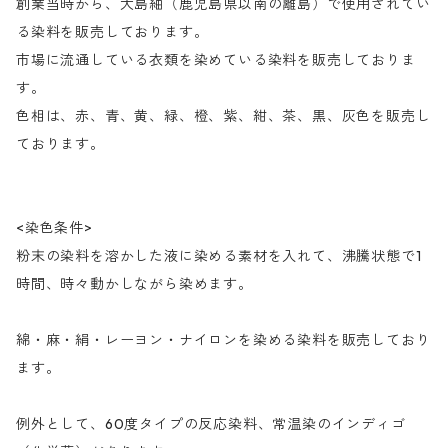
創業当時から、大島紬（鹿児島県以南の離島）で使用されてい
る染料を販売しております。
市場に流通している衣類を染めている染料を販売しておりま
す。
色相は、赤、青、黄、緑、橙、紫、紺、茶、黒、灰色を販売し
ております。
<染色条件>
粉末の染料を溶かした液に染める素材を入れて、沸騰状態で1
時間、時々動かしながら染めます。
綿・麻・絹・レーヨン・ナイロンを染める染料を販売しており
ます。
例外として、60度タイプの反応染料、常温染のインディゴ