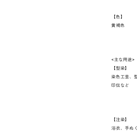
【色】
黄褐色
<主な用途>
【型染】
染色工芸、
印伝など
【注染】
浴衣、手ぬ