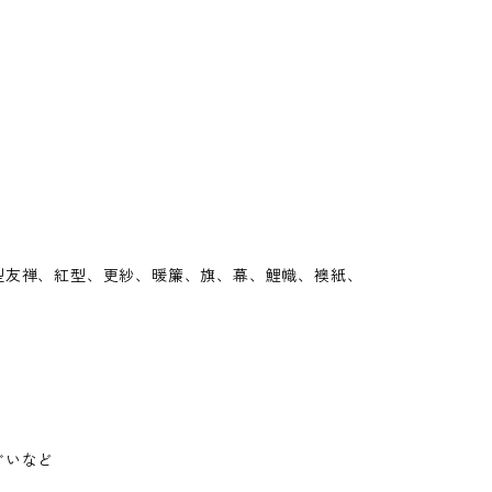
型友禅、紅型、更紗、暖簾、旗、幕、鯉幟、襖紙、
ぐいなど