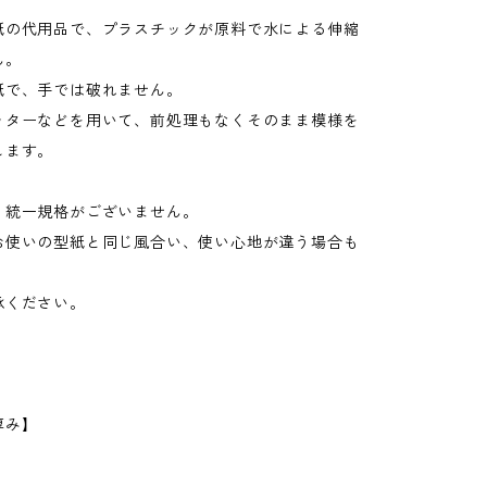
紙の代用品で、プラスチックが原料で水による伸縮
ん。
紙で、手では破れません。
ッターなどを用いて、前処理もなくそのまま模様を
します。
、統一規格がございません。
お使いの型紙と同じ風合い、使い心地が違う場合も
。
承ください。
厚み】