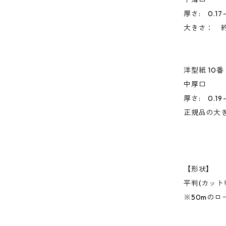
厚さ: 0.17
大きさ： 約
洋型紙 10番
中厚口
厚さ: 0.19
正規品の大き
【形状】
平判(カット
※50mの