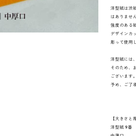
洋型紙は渋
はありませ
強度のある
デザインカ
彫って使用
洋型紙には
そのため、
ございます
予め、ご了
【大きさと
洋型紙 9番
中薄口