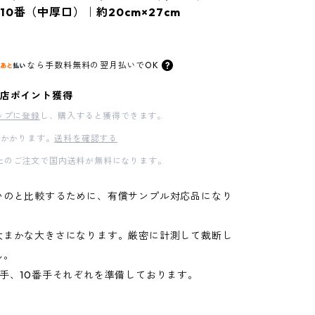
10番（中厚口）｜約20cm×27cm
なら
手数料無料の
翌月払いでOK
店ポイント獲得
ップに登録
し、購入すると獲得できます。
かかります。
送料を確認する
00以上のご注文で国内送料が無料になります。
いのと比較するために、有償サンプル対応品になり
大まかな大きさになります。厳密に計測して裁断し
ん。
番手、10番手それぞれを準備しております。