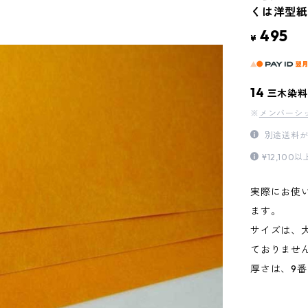
くは洋型紙
495
¥
14
三木染料
※
メンバーシ
別途送料が
¥12,1
実際にお使
ます。
サイズは、
ておりませ
厚さは、9