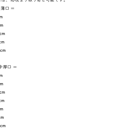
ズは、10枚より取り寄せ可能です。
中薄口 ＝
cm
cm
8cm
cm
8cm
中厚口 ＝
cm
cm
8cm
cm
cm
cm
8cm