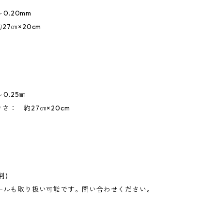
～0.20mm
27㎝×20cm
～0.25㎜
さ： 約27㎝×20cm
判)
ロールも取り扱い可能です。問い合わせください。