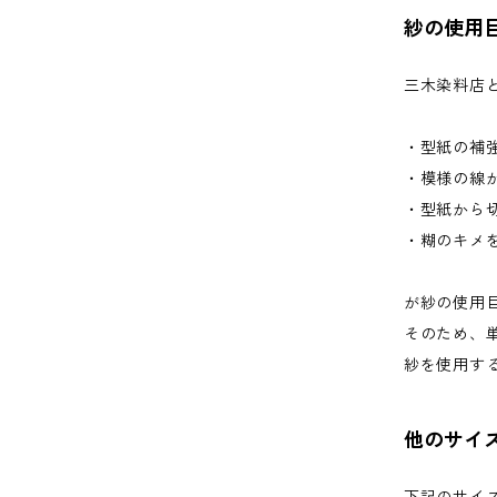
紗の使用
三木染料店
・型紙の補
・模様の線
・型紙から
・糊のキメ
が紗の使用
そのため、
紗を使用す
他のサイ