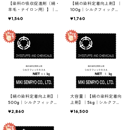
【染料の吸収促進剤（絹・
【絹の染料定着向上剤】｜
羊毛・ナイロン用）】｜1
100g｜シルクフィックス
00g｜酢酸90%｜酸性・
3A
¥1,540
¥1,760
含金染料用途
【絹の染料定着向上剤】｜
大容量｜【絹の染料定着向
500g｜シルクフィックス
上剤】｜5kg｜シルクフィ
3A
ックス3A
¥2,860
¥16,500