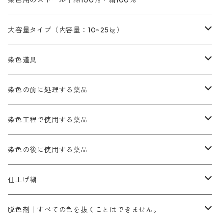
染色用のストール｜綿100％・絹100％
緑色系
茶色｜20g入りのみ公開
本黄土（取り寄せ）
すおう｜赤色系
ゴールド エロー ＭＧ｜緑みの黄色
ミロリーブルー
オレンヂMGD（定番の色合い）
鉄媒染剤
塩基性エロ―｜液体タイプ
茶色系
レットMFB｜赤色（定番の色合い）
青色系
緑色｜在庫処分特価
藍染
アルカリ剤
54cm×54cm（バンダナ）｜端の始末も綿糸｜タグなし
大容量タイプ（内容量：10~25㎏）
茶色系
灰色｜20g入りのみ公開
かりやす｜黄色系
ゴールド エロー ＭＦＲ｜赤みの黄色
オレンヂMGR（赤みの橙色）
スズ媒染剤
塩基性レット｜赤色
灰色系
レットMG｜黄みの朱色
ネビーブルーMB（定番の色合い）
ぶどう糖
灰色系
紫色系
茶色｜在庫処分特価
染色用途のハンカチ・バンダナ
ハイドロサルファイトコンク
芒硝｜綿の染色時の吸収促進剤
染色道具
黒色
きはだ｜黄色系
ゴールド エロー ＭＧＲ｜山吹色
クロム媒染剤
メチレンブルー｜青色
黒色系
レットMGD｜朱色（定番の色合い）
ブルーMB（定番の色合い）
ハイドロサルファイトコンク
黒色系
バイオレットMFB
45cm×45cm（ハンカチ）｜端の始末も綿糸｜タグなし
緑色系
酸性剤
ソーダ灰｜アルカリ性のPH調整剤
刷毛
染色の前に処理する薬品
カッチ｜茶系
銅媒染液
塩基性ブラック｜黒色
染料一覧ー20g入り
ブリリアントレットMFBR｜青みの朱色
ブルーMR｜赤みの青色
PH調整剤は、直接店舗へ問い合わせください
20g
54cm×54cm（バンダナ）｜端の始末も綿糸｜タグなし
ダークグリンMG（定番の色合い）
摺込み刷毛（スリコミハケ）ー夏毛（硬いタイプ）
茶色系
硫酸第一鉄｜鉄媒染剤
ローケツ筆
精練剤｜汚れ落とし剤｜針状マルセル石鹸
染色工程で使用する薬品
霧島産・晩秋茶｜黄金色（赤みの黄色）｜準備中
メチルバイオレットピュアスペシャル｜紫色
染料一覧ー50g入り
レットM3B｜深みの赤色
ブルーMG｜空色
50g
グリーンMB｜緑色
摺込み刷毛（スリコミハケ）ー冬毛（柔らかいタイプ）
ダークブロンMFB｜こげ茶色
ローケツ用筆｜1本～販売
黒色系
洋型紙（9番手｜中薄口、10番手｜中厚口）
糊落とし剤｜ソルベンCA
染料の吸収促進剤
染色の後に使用する薬品
霧島産・晩秋茶｜媒染剤セット｜準備中
ローダミンB｜赤紫色｜マゼンダ色
染料一覧ー100g入り
ルビンMB｜赤紫色
スカイブルーMB｜緑みの空色
100g
グリーンMY｜黄緑色
摺込み刷毛（スリコミハケ）ーまとめ買い（値引き）
ブロンHNR｜こげ茶色
ローケツ用筆ー10%off｜20本セットお取り寄せ品
ブラックMK（赤みの黒色）
有償サンプル品｜約20cm×27cm
酢酸｜絹・羊毛・ナイロンに使用する
白色系（定番の色合い）
張木｜入荷待ち
濃染処理剤｜ソルバックスPS－900
染料のムラ染め抑制剤（均染剤）
ソーピング剤｜未定着の染料を除去すること
仕上げ糊
染料一覧ー500g入り
ピンクMB｜ピンク色
スカイブルーHNR｜緑みの空色
500g
引染刷毛（ヒキゾメハケ）
ブロンB｜赤茶色
ローケツ用筆ー10％off｜2、6、10、12号、各1本
ブラックMG（青みの黒色）
洋型紙9番手｜中薄口｜約54cm×110cm
芒硝｜綿・麻の染色に使用する。
ネオホワイトR
アゾリン200％｜綿・麻・絹・羊毛・ナイロンの染色
ネオポールB－300｜反応染料のソーピング剤
伸子
染料の浸透剤
仕上げ剤｜柔軟・平滑剤
カルボキシメチルセルロース（CMC）
脱色剤｜すべての色を抜くことはできません。