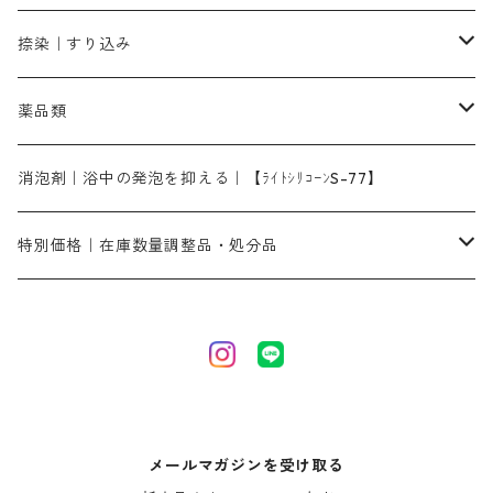
染料一覧ー1kg入り
ローズMB｜鮮やかなピンク色）
スカイブルーMG｜緑みの空色
1kg
差し刷毛（1～4分、1本から販売可能）
ブロンHN２R｜赤茶色
洋型紙10番手｜中厚口｜約54cm×110cm
レオニールEHC｜反応染料用
ソルバライトS-70｜各種繊維の浸し染めに使用可能
型洗いブラシ
染料の定着向上剤
白場汚染防止剤
海藻系
脱色剤
捺染｜すり込み
ターキスブルーHNG｜緑みの空色
差し刷毛（5分～1寸、10本から取り寄せ）
ライトフィックスAコンク｜綿・麻もしくは直接染料で染めた素材
全体脱色｜ハイドロサルファイトコンク
アルカリ剤｜反応染料用
たんぱく質系
脱色助剤｜浸透・複色抑制剤
染料溶解剤｜染料の均一な浸透・吸着を補助する
薬品類
片羽刷毛
シルクフィックス３A｜絹の染料定着向上剤
部分脱色｜デグロリンSコンク
ソーダ灰
メイプロガムNP｜にじみ防止剤
染料溶解剤
化学糊（PVA）
捺染糊
ア行
消泡剤｜浴中の発泡を抑える｜【ﾗｲﾄｼﾘｺｰﾝS-77】
ネオフィックスFC200％｜反応染料で染めた素材
アミラヂンD｜浸透・複色抑制剤
セレナゾールPDN｜各種染料の染料溶解剤
メイプロガムNP（綿・麻・絹用｜直接・酸性・含金染料用）
防腐剤｜アルカリ性
白場汚染防止剤｜ソーピング剤｜水洗する際の再汚染防止剤
カ行
特別価格｜在庫数量調整品・処分品
アルギン酸ナトリウム（反応染料専用）
薬品｜編集中
サ行
クローバーリッパ―
尿素｜反応染料の捺染時の湿潤剤・溶解剤
捺染糊の防腐剤|｜アルカリ性｜【プロテクトールN】
タ行
ダルマ画鋲
｜反応染料の還元防止剤リキッドタイプ
ナ行
粉末顔料
メールマガジンを受け取る