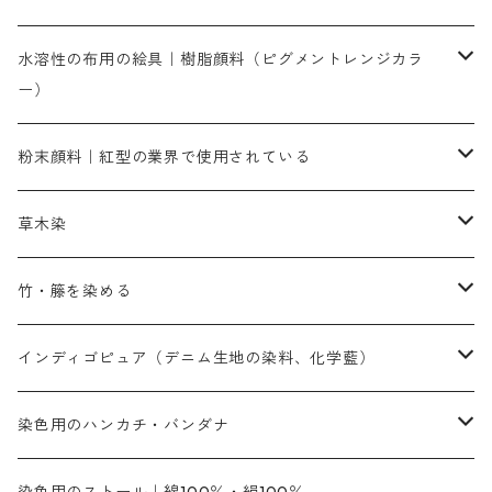
染色に必要な薬品類
染料一覧
お勧めの3原色（赤・青・黄色）
水溶性の布用の絵具｜樹脂顔料（ピグメントレンジカラ
ー）
補助薬品
人気のおすすめ染料
お勧め｜スミフィックス～
染色に必要な薬品類
3原色以外の色目
ネオカラー（色）
粉末顔料｜紅型の業界で使用されている
赤色系
赤色系
レマゾール
赤色
補助薬品
染色に必要な薬品
内容量：100g
バィンダー（定着剤）
赤色系
草木染
黄色系
黄色系
青色
アルカリ剤
補助薬品
内容量：500g
本洋紅
増粘剤
黄色系
植物染料
竹・籐を染める
橙色系
青色系
橙色｜20g入りのみ公開
吸収促進剤
捺染に必要な材料
定番の色合い
代用朱黄色口
ファストエロ―10GN（鮮やかな黄色）
人気のおすすめ植物染料
黄色系
青色系
濃染処理剤｜ソルバックスPS－900
人気のおすすめ竹・藤を染める染料
インディゴピュア（デニム生地の染料、化学藍）
青色系
紫色系
紫色｜20g入りのみ公開
ソーピング剤
捺染糊
銀朱本朱赤口
ファストエロ―5GN（黄色）
インド茜・西洋茜の個別販売
エロ―M3G｜定番の色合い
NSBAブルー
オレンジ系
白色｜胡粉
媒染剤
塩基性染料（混色可能）
初心者向けお試しセット販売
染色用のハンカチ・バンダナ
紫色系
橙色系
緑色｜20g入りのみ公開
染料の定着向上剤
その他の薬剤（調整中）
銀朱本朱黄口
ファストエロ―R（赤みの黄色）
インド茜・西洋茜のセット商品
エロー ＭＧＲ｜明るい緑みの黄色
群青
オレンヂMG｜黄みの橙色
アルミ媒染剤
ビスマークブロンB｜赤茶色
緑色系
赤色系
黒色｜在庫処分特価
ソーダ灰｜アルカリ性のPH調整剤
オリジナル染料｜スス竹色｜ミキセットファストブロンGR
インディゴピュア
45cm×45cm（ハンカチ）｜端の始末も綿糸｜タグなし