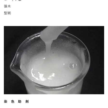
張木
型紙
染 色 助 剤