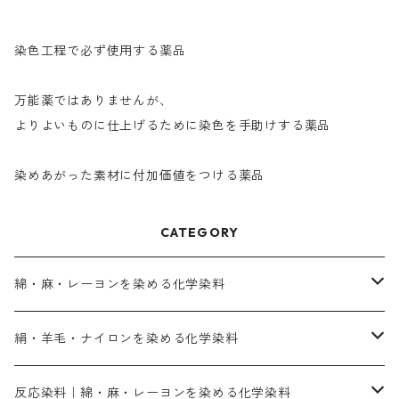
染色工程で必ず使用する薬品
万能薬ではありませんが、
よりよいものに仕上げるために染色を手助けする薬品
染めあがった素材に付加価値をつける薬品
CATEGORY
綿・麻・レーヨンを染める化学染料
直接染料－染色手順が簡単
絹・羊毛・ナイロンを染める化学染料
人気のおすすめ直接染料
お買い得品
反応染料｜綿・麻・レーヨンを染める化学染料