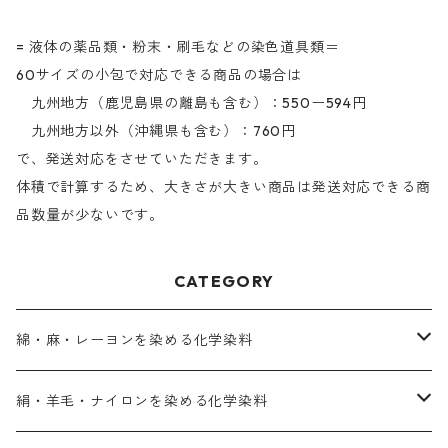
= 液体の薬品類・粉末・刷毛などの染色道具類＝
60サイズの小包で対応できる商品の場合は
九州地方（鹿児島県の離島も含む）：550ー594円
九州地方以外（沖縄県も含む）：760円
で、発送対応をさせていただきます。
体積で計算するため、大きさが大きい商品は発送対応できる商
品数量が少ないです。
CATEGORY
綿・麻・レーヨンを染める化学染料
直接染料－染色手順が簡単
絹・羊毛・ナイロンを染める化学染料