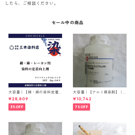
したら、ご相談ください。
セール中の商品
大容量｜【綿・麻の染料定着
大容量｜【アルミ媒染剤】｜5
向上剤】｜2kg×5本｜ライト
00g−3本入り｜塩化アルミニ
¥28,809
¥10,742
フィックスAコンク
ウム
3%OFF
7%OFF