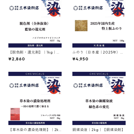
【脱色剤・還元剤】｜1kg｜ハ
ふのり（日本産｜2025年）｜
イドロサルファイトコンク｜
糊剤｜100g
¥2,860
¥4,950
ハイドロサルファイト
【草木染の濃染処理剤】｜2kg
銅媒染液｜2kg｜【銅媒染剤】