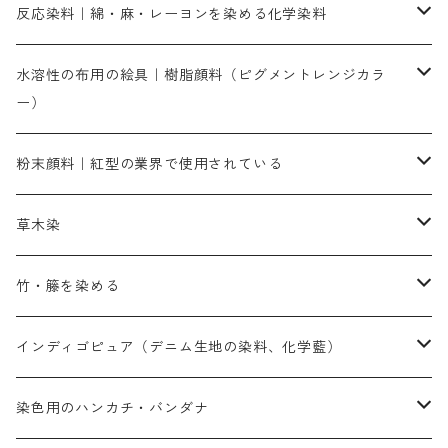
人気のおすすめ直接染料
お買い得品
反応染料｜綿・麻・レーヨンを染める化学染料
染色に必要な薬品類
染料一覧
お勧めの3原色（赤・青・黄色）
水溶性の布用の絵具｜樹脂顔料（ピグメントレンジカラ
ー）
補助薬品
人気のおすすめ染料
お勧め｜スミフィックス～
染色に必要な薬品類
3原色以外の色目
ネオカラー（色）
粉末顔料｜紅型の業界で使用されている
赤色系
赤色系
レマゾール
赤色
補助薬品
染色に必要な薬品
内容量：100g
バィンダー（定着剤）
赤色系
草木染
黄色系
黄色系
青色
アルカリ剤
補助薬品
内容量：500g
本洋紅
増粘剤
黄色系
植物染料
竹・籐を染める
橙色系
青色系
橙色｜20g入りのみ公開
吸収促進剤
捺染に必要な材料
定番の色合い
代用朱黄色口
ファストエロ―10GN（鮮やかな黄色）
人気のおすすめ植物染料
黄色系
青色系
濃染処理剤｜ソルバックスPS－900
人気のおすすめ竹・藤を染める染料
インディゴピュア（デニム生地の染料、化学藍）
青色系
紫色系
紫色｜20g入りのみ公開
ソーピング剤
捺染糊
銀朱本朱赤口
ファストエロ―5GN（黄色）
インド茜・西洋茜の個別販売
エロ―M3G｜定番の色合い
NSBAブルー
オレンジ系
白色｜胡粉
媒染剤
塩基性染料（混色可能）
初心者向けお試しセット販売
染色用のハンカチ・バンダナ
紫色系
橙色系
緑色｜20g入りのみ公開
染料の定着向上剤
その他の薬剤（調整中）