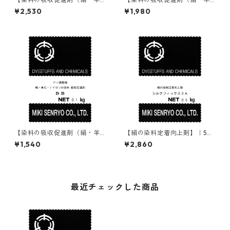
毛・ナイロン用）】｜1kg｜酢
毛・ナイロン用）】｜500g｜
¥2,530
¥1,980
酸90%｜酸性・含金染料用途
酢酸90%｜酸性・含金染料用
途
【染料の吸収促進剤（絹・羊
【絹の染料定着向上剤】｜50
毛・ナイロン用）】｜100g｜
0g｜シルクフィックス3A
¥1,540
¥2,860
酢酸90%｜酸性・含金染料用
途
最近チェックした商品