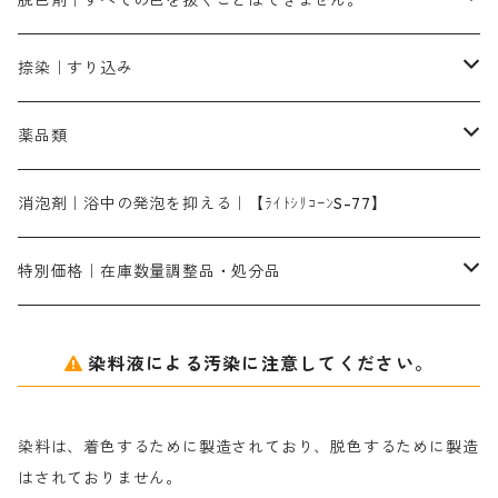
脱色剤｜すべての色を抜くことはできません。
染料一覧ー1kg入り
ローズMB｜鮮やかなピンク色）
スカイブルーMG｜緑みの空色
1kg
差し刷毛（1～4分、1本から販売可能）
ブロンHN２R｜赤茶色
洋型紙10番手｜中厚口｜約54cm×110cm
レオニールEHC｜反応染料用
ソルバライトS-70｜各種繊維の浸し染めに使用可能
型洗いブラシ
染料の定着向上剤
白場汚染防止剤
海藻系
脱色剤
捺染｜すり込み
ターキスブルーHNG｜緑みの空色
差し刷毛（5分～1寸、10本から取り寄せ）
ライトフィックスAコンク｜綿・麻もしくは直接染料で染めた素材
全体脱色｜ハイドロサルファイトコンク
アルカリ剤｜反応染料用
たんぱく質系
脱色助剤｜浸透・複色抑制剤
染料溶解剤｜染料の均一な浸透・吸着を補助する
薬品類
片羽刷毛
シルクフィックス３A｜絹の染料定着向上剤
部分脱色｜デグロリンSコンク
ソーダ灰
メイプロガムNP｜にじみ防止剤
染料溶解剤
化学糊（PVA）
捺染糊
ア行
消泡剤｜浴中の発泡を抑える｜【ﾗｲﾄｼﾘｺｰﾝS-77】
ネオフィックスFC200％｜反応染料で染めた素材
アミラヂンD｜浸透・複色抑制剤
セレナゾールPDN｜各種染料の染料溶解剤
メイプロガムNP（綿・麻・絹用｜直接・酸性・含金染料用）
防腐剤｜アルカリ性
白場汚染防止剤｜ソーピング剤｜水洗する際の再汚染防止剤
カ行
特別価格｜在庫数量調整品・処分品
アルギン酸ナトリウム（反応染料専用）
薬品｜編集中
サ行
クローバーリッパ―
染料液による汚染に注意してください。
尿素｜反応染料の捺染時の湿潤剤・溶解剤
捺染糊の防腐剤|｜アルカリ性｜【プロテクトールN】
タ行
ダルマ画鋲
染料は、着色するために製造されており、脱色するために製造
｜反応染料の還元防止剤リキッドタイプ
ナ行
粉末顔料
はされておりません。