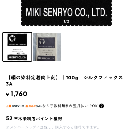
1
/2
【絹の染料定着向上剤】｜100g｜シルクフィックス
3A
1,760
¥
なら
手数料無料の
翌月払いでOK
52
三木染料店ポイント獲得
※
メンバーシップに登録
し、購入すると獲得できます。