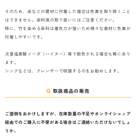
そのため、床などの建材に付着した場合は色素を取り除くこと
ハ行
綿・麻を染める染料
はできません。染料液の取り扱いにはご注意ください。
特に、竹を染める染料は着色力が強いため様々な素材に色素が
マ行
絹・羊毛を染める染料
付着しやすいです。
ヤ行
次亜塩素酸ソーダ（ハイター）等で脱色される場合も稀にあり
ます。
ラ行
シンクなどは、クレンザーで研磨するのをお勧めします。
取扱商品の販売
ご面倒をおかけしますが、在庫数量の不足やオンライショップ
経由でのご購入に不便がある場合はご連絡いただけないでしょ
うか。