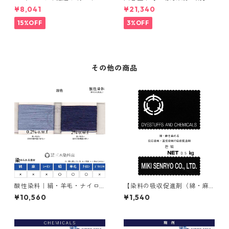
毛（毛質が硬い）0.5分
｜2kg×5本｜ホワイトクリー
¥8,041
¥21,340
ナＭ
15%OFF
3%OFF
その他の商品
酸性染料｜絹・羊毛・ナイロ
【染料の吸収促進剤（綿・麻
ンを染める｜500g｜アシッド
用）】｜500g｜無水芒硝
¥10,560
¥1,540
ミーリングサイアニンGR（紺
色）