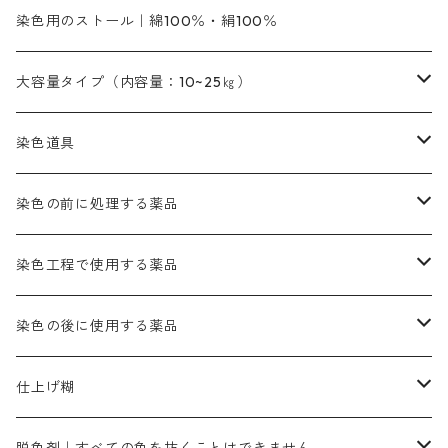
銀朱本朱黄口
ファストエロ―R（赤みの黄色）
インド茜・西洋茜のセット商品
エロー ＭＧＲ｜明るい緑みの黄色
群青
オレンヂMG｜黄みの橙色
アルミ媒染剤
ビスマークブロンB｜赤茶色
緑色系
赤色系
黒色｜在庫処分特価
ソーダ灰｜アルカリ性のPH調整剤
オリジナル染料｜スス竹色｜ミキセットファストブロンGR
インディゴピュア
45cm×45cm（ハンカチ）｜端の始末も綿糸｜タグなし
染色用のストール｜綿100％・絹100％
緑色系
茶色｜20g入りのみ公開
本黄土（取り寄せ）
すおう｜赤色系
ゴールド エロー ＭＧ｜緑みの黄色
ミロリーブルー
オレンヂMGD（定番の色合い）
鉄媒染剤
塩基性エロ―｜液体タイプ
茶色系
レットMFB｜赤色（定番の色合い）
青色系
緑色｜在庫処分特価
藍染
アルカリ剤
54cm×54cm（バンダナ）｜端の始末も綿糸｜タグなし
大容量タイプ（内容量：10~25㎏）
茶色系
灰色｜20g入りのみ公開
かりやす｜黄色系
ゴールド エロー ＭＦＲ｜赤みの黄色
オレンヂMGR（赤みの橙色）
スズ媒染剤
塩基性レット｜赤色
灰色系
レットMG｜黄みの朱色
ネビーブルーMB（定番の色合い）
ぶどう糖
灰色系
紫色系
茶色｜在庫処分特価
染色用途のハンカチ・バンダナ
ハイドロサルファイトコンク
芒硝｜綿の染色時の吸収促進剤
染色道具
黒色
きはだ｜黄色系
ゴールド エロー ＭＧＲ｜山吹色
クロム媒染剤
メチレンブルー｜青色
黒色系
レットMGD｜朱色（定番の色合い）
ブルーMB（定番の色合い）
ハイドロサルファイトコンク
黒色系
バイオレットMFB
45cm×45cm（ハンカチ）｜端の始末も綿糸｜タグなし
緑色系
酸性剤
ソーダ灰｜アルカリ性のPH調整剤
刷毛
染色の前に処理する薬品
カッチ｜茶系
銅媒染液
塩基性ブラック｜黒色
染料一覧ー20g入り
ブリリアントレットMFBR｜青みの朱色
ブルーMR｜赤みの青色
PH調整剤は、直接店舗へ問い合わせください
20g
54cm×54cm（バンダナ）｜端の始末も綿糸｜タグなし
ダークグリンMG（定番の色合い）
摺込み刷毛（スリコミハケ）ー夏毛（硬いタイプ）
茶色系
硫酸第一鉄｜鉄媒染剤
ローケツ筆
精練剤｜汚れ落とし剤｜針状マルセル石鹸
染色工程で使用する薬品
霧島産・晩秋茶｜黄金色（赤みの黄色）｜準備中
メチルバイオレットピュアスペシャル｜紫色
染料一覧ー50g入り
レットM3B｜深みの赤色
ブルーMG｜空色
50g
グリーンMB｜緑色
摺込み刷毛（スリコミハケ）ー冬毛（柔らかいタイプ）
ダークブロンMFB｜こげ茶色
ローケツ用筆｜1本～販売
黒色系
洋型紙（9番手｜中薄口、10番手｜中厚口）
糊落とし剤｜ソルベンCA
染料の吸収促進剤
染色の後に使用する薬品
霧島産・晩秋茶｜媒染剤セット｜準備中
ローダミンB｜赤紫色｜マゼンダ色
染料一覧ー100g入り
ルビンMB｜赤紫色
スカイブルーMB｜緑みの空色
100g
グリーンMY｜黄緑色
摺込み刷毛（スリコミハケ）ーまとめ買い（値引き）
ブロンHNR｜こげ茶色
ローケツ用筆ー10%off｜20本セットお取り寄せ品
ブラックMK（赤みの黒色）
有償サンプル品｜約20cm×27cm
酢酸｜絹・羊毛・ナイロンに使用する
白色系（定番の色合い）
張木｜入荷待ち
濃染処理剤｜ソルバックスPS－900
染料のムラ染め抑制剤（均染剤）
ソーピング剤｜未定着の染料を除去すること
仕上げ糊
染料一覧ー500g入り
ピンクMB｜ピンク色
スカイブルーHNR｜緑みの空色
500g
引染刷毛（ヒキゾメハケ）
ブロンB｜赤茶色
ローケツ用筆ー10％off｜2、6、10、12号、各1本
ブラックMG（青みの黒色）
洋型紙9番手｜中薄口｜約54cm×110cm
芒硝｜綿・麻の染色に使用する。
ネオホワイトR
アゾリン200％｜綿・麻・絹・羊毛・ナイロンの染色
ネオポールB－300｜反応染料のソーピング剤
伸子
染料の浸透剤
仕上げ剤｜柔軟・平滑剤
カルボキシメチルセルロース（CMC）