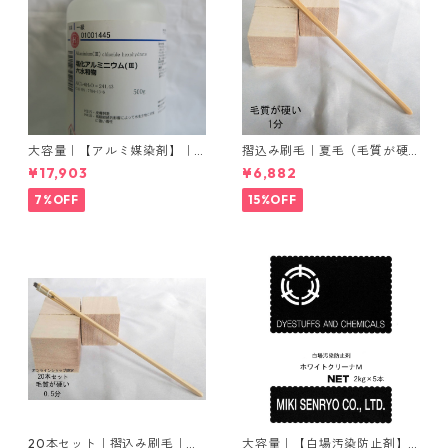
大容量｜【アルミ媒染剤】｜5
摺込み刷毛｜夏毛（毛質が硬
00g−5本入り｜塩化アルミニ
い）1分｜16本入り＊1セット
¥17,903
¥6,882
ウム
7%OFF
15%OFF
20本セット｜摺込み刷毛｜夏
大容量｜【白場汚染防止剤】