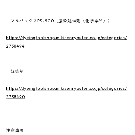
ソルバックスPS-900（濃染処理剤（化学薬品））
https://dyeingtoolshop.mikisenryouten.co.jp/categories/
2738494
媒染剤
https://dyeingtoolshop.mikisenryouten.co.jp/categories/
2738490
注意事項