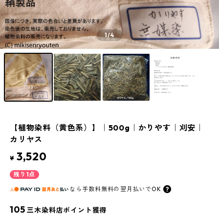
1
/4
【植物染料（黄色系）】｜500g｜かりやす｜刈安｜
カリヤス
3,520
¥
残り1点
なら
手数料無料の
翌月払いでOK
105
三木染料店ポイント獲得