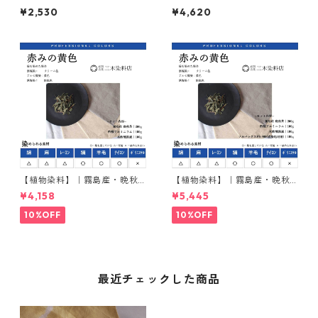
茶｜500g入り・単品｜標準・
茶｜1kg入り・単品｜生業・作
¥2,530
¥4,620
お店推奨
家仕様
【植物染料】｜霧島産・晩秋
【植物染料】｜霧島産・晩秋
茶｜200g入り｜絹用・媒染剤
茶｜200g入り｜綿用・媒染剤
¥4,158
¥5,445
セット
セット
10%OFF
10%OFF
最近チェックした商品