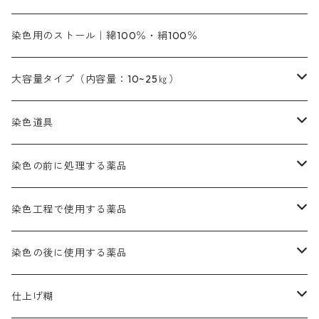
緑色｜20g入りのみ公開
染料の定着向上剤
その他の薬剤（調整中）
銀朱本朱黄口
ファストエロ―R（赤みの黄色）
インド茜・西洋茜のセット商品
エロー ＭＧＲ｜明るい緑みの黄色
群青
オレンヂMG｜黄みの橙色
アルミ媒染剤
ビスマークブロンB｜赤茶色
緑色系
赤色系
黒色｜在庫処分特価
ソーダ灰｜アルカリ性のPH調整剤
オリジナル染料｜スス竹色｜ミキセットファストブロンGR
インディゴピュア
45cm×45cm（ハンカチ）｜端の始末も綿糸｜タグなし
染色用のストール｜綿100％・絹100％
緑色系
茶色｜20g入りのみ公開
本黄土（取り寄せ）
すおう｜赤色系
ゴールド エロー ＭＧ｜緑みの黄色
ミロリーブルー
オレンヂMGD（定番の色合い）
鉄媒染剤
塩基性エロ―｜液体タイプ
茶色系
レットMFB｜赤色（定番の色合い）
青色系
緑色｜在庫処分特価
藍染
アルカリ剤
54cm×54cm（バンダナ）｜端の始末も綿糸｜タグなし
大容量タイプ（内容量：10~25㎏）
茶色系
灰色｜20g入りのみ公開
かりやす｜黄色系
ゴールド エロー ＭＦＲ｜赤みの黄色
オレンヂMGR（赤みの橙色）
スズ媒染剤
塩基性レット｜赤色
灰色系
レットMG｜黄みの朱色
ネビーブルーMB（定番の色合い）
ぶどう糖
灰色系
紫色系
茶色｜在庫処分特価
染色用途のハンカチ・バンダナ
ハイドロサルファイトコンク
芒硝｜綿の染色時の吸収促進剤
染色道具
黒色
きはだ｜黄色系
ゴールド エロー ＭＧＲ｜山吹色
クロム媒染剤
メチレンブルー｜青色
黒色系
レットMGD｜朱色（定番の色合い）
ブルーMB（定番の色合い）
ハイドロサルファイトコンク
黒色系
バイオレットMFB
45cm×45cm（ハンカチ）｜端の始末も綿糸｜タグなし
緑色系
酸性剤
ソーダ灰｜アルカリ性のPH調整剤
刷毛
染色の前に処理する薬品
カッチ｜茶系
銅媒染液
塩基性ブラック｜黒色
染料一覧ー20g入り
ブリリアントレットMFBR｜青みの朱色
ブルーMR｜赤みの青色
PH調整剤は、直接店舗へ問い合わせください
20g
54cm×54cm（バンダナ）｜端の始末も綿糸｜タグなし
ダークグリンMG（定番の色合い）
摺込み刷毛（スリコミハケ）ー夏毛（硬いタイプ）
茶色系
硫酸第一鉄｜鉄媒染剤
ローケツ筆
精練剤｜汚れ落とし剤｜針状マルセル石鹸
染色工程で使用する薬品
霧島産・晩秋茶｜黄金色（赤みの黄色）｜準備中
メチルバイオレットピュアスペシャル｜紫色
染料一覧ー50g入り
レットM3B｜深みの赤色
ブルーMG｜空色
50g
グリーンMB｜緑色
摺込み刷毛（スリコミハケ）ー冬毛（柔らかいタイプ）
ダークブロンMFB｜こげ茶色
ローケツ用筆｜1本～販売
黒色系
洋型紙（9番手｜中薄口、10番手｜中厚口）
糊落とし剤｜ソルベンCA
染料の吸収促進剤
染色の後に使用する薬品
霧島産・晩秋茶｜媒染剤セット｜準備中
ローダミンB｜赤紫色｜マゼンダ色
染料一覧ー100g入り
ルビンMB｜赤紫色
スカイブルーMB｜緑みの空色
100g
グリーンMY｜黄緑色
摺込み刷毛（スリコミハケ）ーまとめ買い（値引き）
ブロンHNR｜こげ茶色
ローケツ用筆ー10%off｜20本セットお取り寄せ品
ブラックMK（赤みの黒色）
有償サンプル品｜約20cm×27cm
酢酸｜絹・羊毛・ナイロンに使用する
白色系（定番の色合い）
張木｜入荷待ち
濃染処理剤｜ソルバックスPS－900
染料のムラ染め抑制剤（均染剤）
ソーピング剤｜未定着の染料を除去すること
仕上げ糊
染料一覧ー500g入り