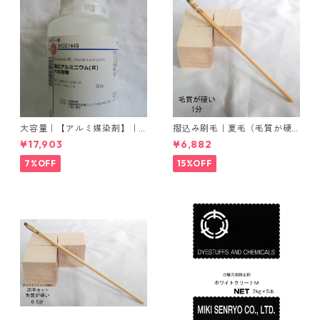
大容量｜【アルミ媒染剤】｜5
摺込み刷毛｜夏毛（毛質が硬
00g−5本入り｜塩化アルミニ
い）1分｜16本入り＊1セット
¥17,903
¥6,882
ウム
7%OFF
15%OFF