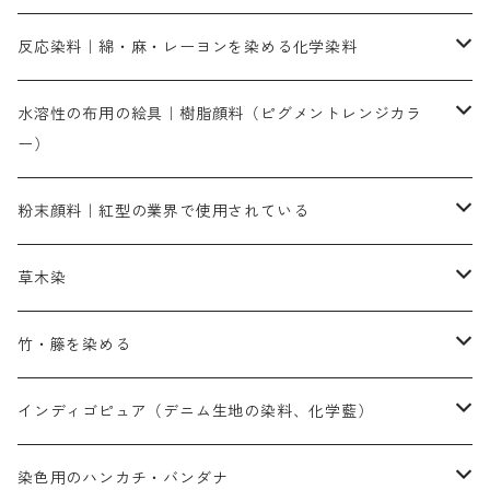
人気のおすすめ直接染料
お買い得品
反応染料｜綿・麻・レーヨンを染める化学染料
染色に必要な薬品類
染料一覧
お勧めの3原色（赤・青・黄色）
水溶性の布用の絵具｜樹脂顔料（ピグメントレンジカラ
ー）
補助薬品
人気のおすすめ染料
お勧め｜スミフィックス～
染色に必要な薬品類
3原色以外の色目
ネオカラー（色）
粉末顔料｜紅型の業界で使用されている
赤色系
赤色系
レマゾール
赤色
補助薬品
染色に必要な薬品
内容量：100g
バィンダー（定着剤）
赤色系
草木染
黄色系
黄色系
青色
アルカリ剤
補助薬品
内容量：500g
本洋紅
増粘剤
黄色系
植物染料
竹・籐を染める
橙色系
青色系
橙色｜20g入りのみ公開
吸収促進剤
捺染に必要な材料
定番の色合い
代用朱黄色口
ファストエロ―10GN（鮮やかな黄色）
人気のおすすめ植物染料
黄色系
青色系
濃染処理剤｜ソルバックスPS－900
人気のおすすめ竹・藤を染める染料
インディゴピュア（デニム生地の染料、化学藍）
青色系
紫色系
紫色｜20g入りのみ公開
ソーピング剤
捺染糊
銀朱本朱赤口
ファストエロ―5GN（黄色）
インド茜・西洋茜の個別販売
エロ―M3G｜定番の色合い
NSBAブルー
オレンジ系
白色｜胡粉
媒染剤
塩基性染料（混色可能）
初心者向けお試しセット販売
染色用のハンカチ・バンダナ
紫色系
橙色系