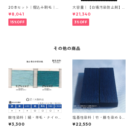
20本セット｜摺込み刷毛｜夏
大容量｜【白場汚染防止剤】
毛（毛質が硬い）0.5分
｜2kg×5本｜ホワイトクリー
¥8,041
¥21,340
ナＭ
15%OFF
3%OFF
その他の商品
酸性染料｜絹・羊毛・ナイロ
塩基性染料｜竹・籐を染める
ンを染める｜100g｜カヤノー
｜1kg｜塩基性ブラック（黒色
¥3,300
¥22,550
ルミーリンググリンGW（緑と
系）
青の中間色）