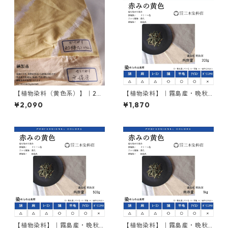
【植物染料（黄色系）】｜20
【植物染料】｜霧島産・晩秋
0g｜かりやす｜刈安｜カリヤ
茶｜200g入り・単品｜入門・
¥2,090
¥1,870
ス
お試し品
【植物染料】｜霧島産・晩秋
【植物染料】｜霧島産・晩秋