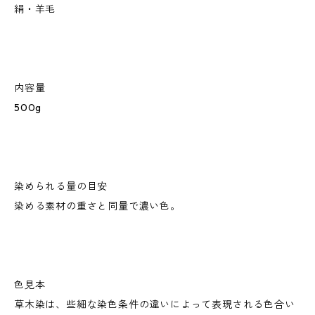
絹・羊毛
内容量
500g
染められる量の目安
染める素材の重さと同量で濃い色。
色見本
草木染は、些細な染色条件の違いによって表現される色合い