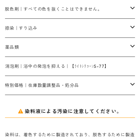
ピンクMB｜ピンク色
スカイブルーHNR｜緑みの空色
500g
引染刷毛（ヒキゾメハケ）
ブロンB｜赤茶色
ローケツ用筆ー10％off｜2、6、10、12号、各1本
ブラックMG（青みの黒色）
洋型紙9番手｜中薄口｜約54cm×110cm
芒硝｜綿・麻の染色に使用する。
ネオホワイトR
アゾリン200％｜綿・麻・絹・羊毛・ナイロンの染色
ネオポールB－300｜反応染料のソーピング剤
伸子
染料の浸透剤
仕上げ剤｜柔軟・平滑剤
カルボキシメチルセルロース（CMC）
脱色剤｜すべての色を抜くことはできません。
染料一覧ー1kg入り
ローズMB｜鮮やかなピンク色）
スカイブルーMG｜緑みの空色
1kg
差し刷毛（1～4分、1本から販売可能）
ブロンHN２R｜赤茶色
洋型紙10番手｜中厚口｜約54cm×110cm
レオニールEHC｜反応染料用
ソルバライトS-70｜各種繊維の浸し染めに使用可能
型洗いブラシ
染料の定着向上剤
白場汚染防止剤
海藻系
脱色剤
捺染｜すり込み
ターキスブルーHNG｜緑みの空色
差し刷毛（5分～1寸、10本から取り寄せ）
ライトフィックスAコンク｜綿・麻もしくは直接染料で染めた素材
全体脱色｜ハイドロサルファイトコンク
アルカリ剤｜反応染料用
たんぱく質系
脱色助剤｜浸透・複色抑制剤
染料溶解剤｜染料の均一な浸透・吸着を補助する
薬品類
片羽刷毛
シルクフィックス３A｜絹の染料定着向上剤
部分脱色｜デグロリンSコンク
ソーダ灰
メイプロガムNP｜にじみ防止剤
染料溶解剤
化学糊（PVA）
捺染糊
ア行
消泡剤｜浴中の発泡を抑える｜【ﾗｲﾄｼﾘｺｰﾝS-77】
ネオフィックスFC200％｜反応染料で染めた素材
アミラヂンD｜浸透・複色抑制剤
セレナゾールPDN｜各種染料の染料溶解剤
メイプロガムNP（綿・麻・絹用｜直接・酸性・含金染料用）
防腐剤｜アルカリ性
白場汚染防止剤｜ソーピング剤｜水洗する際の再汚染防止剤
カ行
特別価格｜在庫数量調整品・処分品
アルギン酸ナトリウム（反応染料専用）
薬品｜編集中
サ行
クローバーリッパ―
染料液による汚染に注意してください。
尿素｜反応染料の捺染時の湿潤剤・溶解剤
捺染糊の防腐剤|｜アルカリ性｜【プロテクトールN】
タ行
ダルマ画鋲
染料は、着色するために製造されており、脱色するために製造
｜反応染料の還元防止剤リキッドタイプ