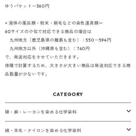
ゆうパケットー360円
= 液体の薬品類・粉末・刷毛などの染色道具類＝
60サイズの小包で対応できる商品の場合は
九州地方（鹿児島県の離島も含む）：550ー594円
九州地方以外（沖縄県も含む）：760円
で、発送対応をさせていただきます。
体積で計算するため、大きさが大きい商品は発送対応できる商
品数量が少ないです。
CATEGORY
綿・麻・レーヨンを染める化学染料
直接染料－染色手順が簡単
絹・羊毛・ナイロンを染める化学染料