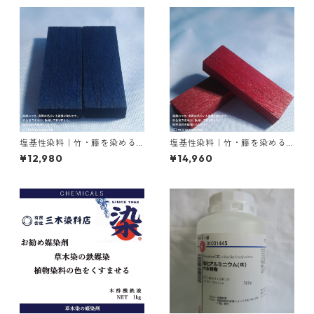
塩基性染料｜竹・籐を染める
塩基性染料｜竹・籐を染める
｜500g｜塩基性ブラック（黒
｜1kg｜M.Bビスマークブロン
¥12,980
¥14,960
色系）
Ｂ（茶色）