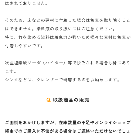
ナ行
粉末顔料
はされておりません。
そのため、床などの建材に付着した場合は色素を取り除くこと
ハ行
綿・麻を染める染料
はできません。染料液の取り扱いにはご注意ください。
特に、竹を染める染料は着色力が強いため様々な素材に色素が
マ行
絹・羊毛を染める染料
付着しやすいです。
ヤ行
次亜塩素酸ソーダ（ハイター）等で脱色される場合も稀にあり
ます。
ラ行
シンクなどは、クレンザーで研磨するのをお勧めします。
取扱商品の販売
ご面倒をおかけしますが、在庫数量の不足やオンライショップ
経由でのご購入に不便がある場合はご連絡いただけないでしょ