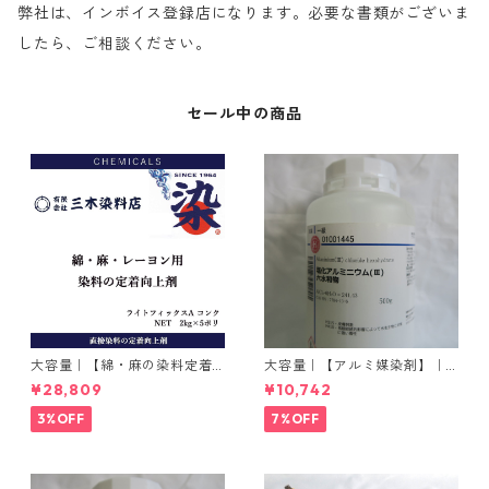
弊社は、インボイス登録店になります。必要な書類がございま
したら、ご相談ください。
セール中の商品
大容量｜【綿・麻の染料定着
大容量｜【アルミ媒染剤】｜5
向上剤】｜2kg×5本｜ライト
00g−3本入り｜塩化アルミニ
¥28,809
¥10,742
フィックスAコンク
ウム
3%OFF
7%OFF