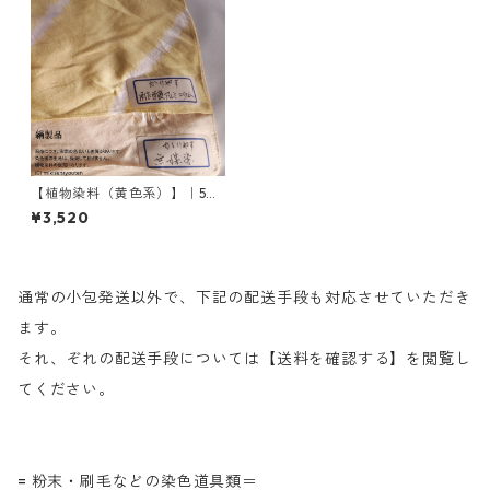
【植物染料（黄色系）】｜50
0g｜かりやす｜刈安｜カリヤ
¥3,520
ス
通常の小包発送以外で、下記の配送手段も対応させていただき
ます。
それ、ぞれの配送手段については【送料を確認する】を閲覧し
てください。
= 粉末・刷毛などの染色道具類＝