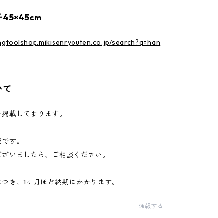
45×45cm
ingtoolshop.mikisenryouten.co.jp/search?q=han
いて
を掲載しております。
能です。
ございましたら、ご相談ください。
につき、1ヶ月ほど納期にかかります。
通報する