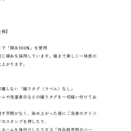
仕様】
で「綿糸100%」を使用
同じ綿糸を採用しています。端まで美しく一体感の
仕上がります。
邪魔しない「織りタグ（ラベル）なし」
ームや洗濯表示などの織りタグを一切縫い付けてお
離す手間がなく、染め上がった後にご自身のオリジ
ドのスタンプを押したり、
りネームを後付けしたりする「作品販売用のベー