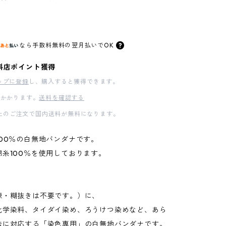
なら
手数料無料の
翌月払いでOK
料店ポイント獲得
ップに登録
し、購入すると獲得できます。
かかります。
送料を確認する
00以上のご注文で国内送料が無料になります。
00％の白無地バンダナです。
糸100％を使用しております。
練・糊抜きは不要です。）に、
化学染料、タイダイ染め、ろうけつ染めなど、あら
法に対応する「染色専用」の白無地バンダナです。