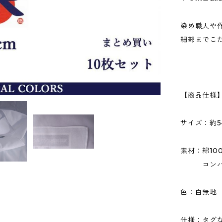
染め職人や
細部までこ
【商品仕様
サイズ：約5
素材：綿10
コンパス
色：白無地
仕様：タグ