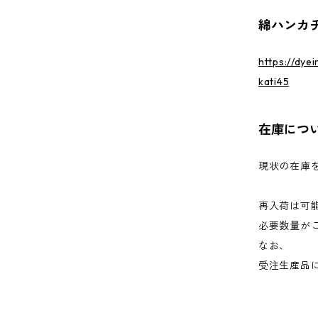
綿ハンカチ
https://dye
kati45
在庫につ
現状の在庫
再入荷は可
必要数量が
なお、
受注生産品