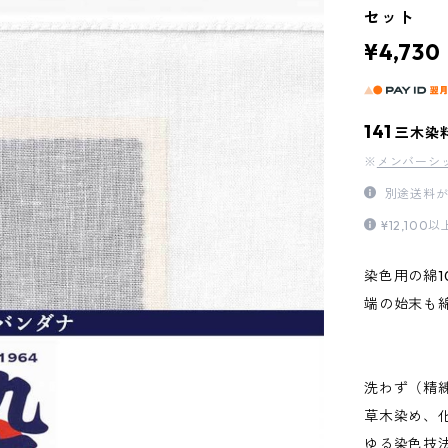
セット
¥4,730
141
三木染
※
メンバーシ
別途送料が
¥12,1
染色用の綿1
端の始末も綿
洗わず（精
草木染め、
ゆる染色技