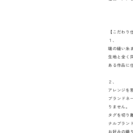
【こだわり
１、
端の縫い糸ま
生地と全く
ある作品に
２、
アレンジを
ブランドネ
りません。
タグを切り
ナルブラン
お好みの織