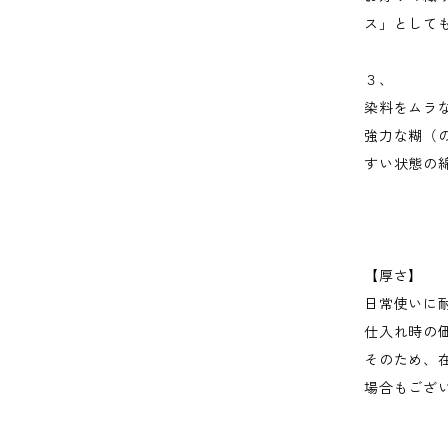
ス」として
３、
染料をムラ
強力な糊（
すい状態の綿
【厚さ】
日常使いに
仕入れ時の
そのため、
場合もござ