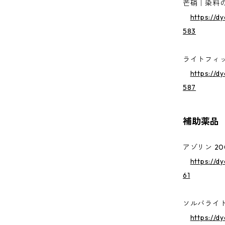
芒硝｜染料
https://d
583
ライトフィ
https://d
587
補助薬品
アゾリン 2
https://d
61
ソルバライト
https://d