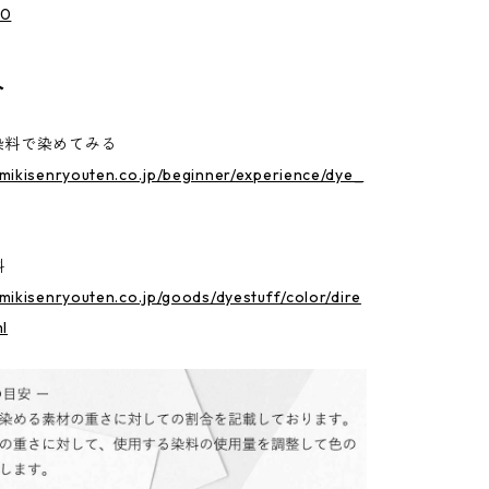
70
ト
染料で染めてみる
mikisenryouten.co.jp/beginner/experience/dye_
料
mikisenryouten.co.jp/goods/dyestuff/color/dire
ml