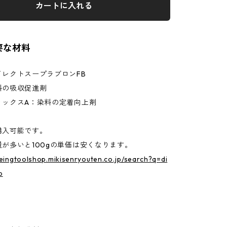
カートに入れる
要な材料
レクトスープラブロンFB
の吸収促進剤
ックスA：染料の定着向上剤
購入可能です。
が多いと100gの単価は安くなります。
yeingtoolshop.mikisenryouten.co.jp/search?q=di
b