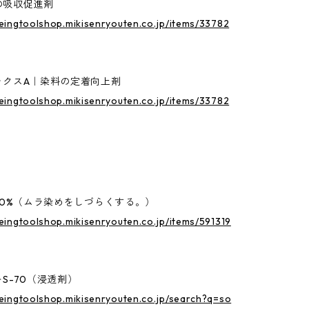
の吸収促進剤
yeingtoolshop.mikisenryouten.co.jp/items/33782
ックスA｜染料の定着向上剤
yeingtoolshop.mikisenryouten.co.jp/items/33782
00%（ムラ染めをしづらくする。）
yeingtoolshop.mikisenryouten.co.jp/items/591319
S-70（浸透剤）
yeingtoolshop.mikisenryouten.co.jp/search?q=so