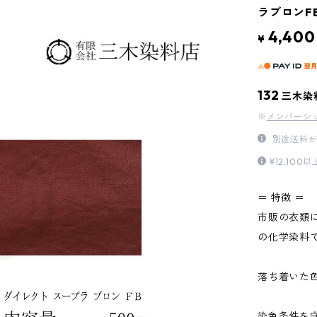
ラブロンF
4,400
¥
132
三木染
※
メンバーシ
別途送料が
¥12,1
＝ 特徴 ＝
市販の衣類
の化学染料
落ち着いた
染色条件を