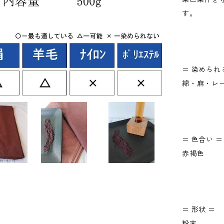
す。
＝ 染められ
綿・麻・レ
＝ 色合い ＝
赤褐色
＝ 形状 ＝
粉末