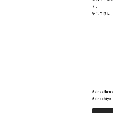
す。
染色手順は
#directbro
#directdye