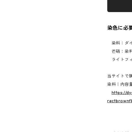
染色に必
染料：ダイ
芒硝：染料
ライトフィ
当サイトで
染料｜内容量
https://d
rectbrownf