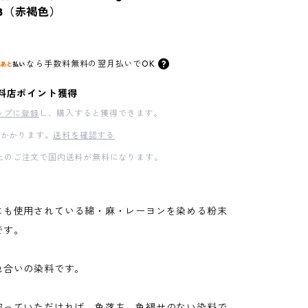
B（赤褐色）
なら
手数料無料の
翌月払いでOK
料店ポイント獲得
ップに登録
し、購入すると獲得できます。
かかります。
送料を確認する
00以上のご注文で国内送料が無料になります。
にも使用されている綿・麻・レーヨンを染める粉末
です。
色合いの染料です。
守っていただければ、色落ち、色褪せのない染料で