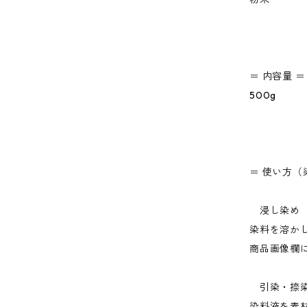
＝ 内容量 ＝
500g
＝ 使い方（
浸し染め
染料を溶か
商品画像欄
引染・捺
染料液を素