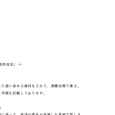
染色技法） ＝
した液に染める素材を入れて、沸騰状態で煮る。
に手順を記載しております。
染
材に塗って、高温の蒸気が充満した蒸器で蒸しま