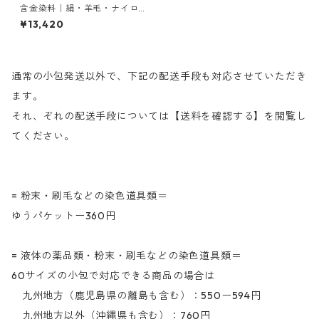
含金染料｜絹・羊毛・ナイロ
ンを染める｜500g｜アシドー
¥13,420
ルボールドＲＢ（深みのある
青みの赤色）
通常の小包発送以外で、下記の配送手段も対応させていただき
ます。
それ、ぞれの配送手段については【送料を確認する】を閲覧し
てください。
= 粉末・刷毛などの染色道具類＝
ゆうパケットー360円
= 液体の薬品類・粉末・刷毛などの染色道具類＝
60サイズの小包で対応できる商品の場合は
九州地方（鹿児島県の離島も含む）：550ー594円
九州地方以外（沖縄県も含む）：760円