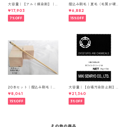
大容量｜【アルミ媒染剤】｜5
摺込み刷毛｜夏毛（毛質が硬
00g−5本入り｜塩化アルミニ
い）1分｜16本入り＊1セット
¥17,903
¥6,882
ウム
7%OFF
15%OFF
20本セット｜摺込み刷毛｜夏
大容量｜【白場汚染防止剤】
毛（毛質が硬い）0.5分
｜2kg×5本｜ホワイトクリー
¥8,041
¥21,340
ナＭ
15%OFF
3%OFF
その他の商品