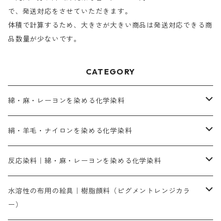
で、発送対応をさせていただきます。
体積で計算するため、大きさが大きい商品は発送対応できる商
品数量が少ないです。
CATEGORY
綿・麻・レーヨンを染める化学染料
直接染料－染色手順が簡単
絹・羊毛・ナイロンを染める化学染料
人気のおすすめ直接染料
お買い得品
反応染料｜綿・麻・レーヨンを染める化学染料
染色に必要な薬品類
染料一覧
お勧めの3原色（赤・青・黄色）
水溶性の布用の絵具｜樹脂顔料（ピグメントレンジカラ
ー）
補助薬品
人気のおすすめ染料
お勧め｜スミフィックス～
染色に必要な薬品類
3原色以外の色目