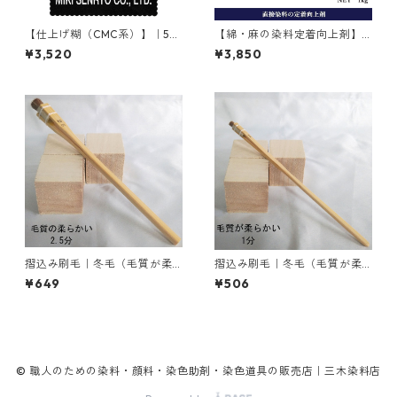
【仕上げ糊（CMC系）】｜50
【綿・麻の染料定着向上剤】
0g｜カゼネートPG
｜1kg｜ライトフィックスAコ
¥3,520
¥3,850
ンク
摺込み刷毛｜冬毛（毛質が柔
摺込み刷毛｜冬毛（毛質が柔
らかい）2.5分
らかい）1分
¥649
¥506
© 職人のための染料・顔料・染色助剤・染色道具の販売店｜三木染料店