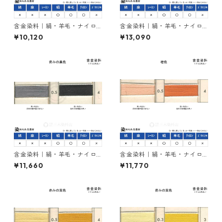
含金染料｜絹・羊毛・ナイロ
含金染料｜絹・羊毛・ナイロ
ンを染める｜500g｜ラナセッ
ンを染める｜500g｜カヤカラ
¥10,120
¥13,090
トグレーG（緑みの灰色）
ンブラック２RL（赤みの黒
色）
含金染料｜絹・羊毛・ナイロ
含金染料｜絹・羊毛・ナイロ
ンを染める｜500g｜イレミア
ンを染める｜500g｜ラニール
¥11,660
¥11,770
ブラックBG（青みの黒色）
オレンヂＲ（橙色）