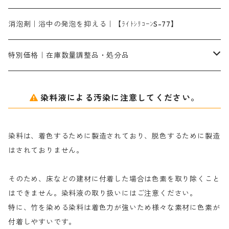
片羽刷毛
シルクフィックス３A｜絹の染料定着向上剤
部分脱色｜デグロリンSコンク
ソーダ灰
メイプロガムNP｜にじみ防止剤
染料溶解剤
化学糊（PVA）
捺染糊
ア行
消泡剤｜浴中の発泡を抑える｜【ﾗｲﾄｼﾘｺｰﾝS-77】
ネオフィックスFC200％｜反応染料で染めた素材
アミラヂンD｜浸透・複色抑制剤
セレナゾールPDN｜各種染料の染料溶解剤
メイプロガムNP（綿・麻・絹用｜直接・酸性・含金染料用）
防腐剤｜アルカリ性
白場汚染防止剤｜ソーピング剤｜水洗する際の再汚染防止剤
カ行
特別価格｜在庫数量調整品・処分品
アルギン酸ナトリウム（反応染料専用）
薬品｜編集中
サ行
クローバーリッパ―
染料液による汚染に注意してください。
尿素｜反応染料の捺染時の湿潤剤・溶解剤
捺染糊の防腐剤|｜アルカリ性｜【プロテクトールN】
タ行
ダルマ画鋲
染料は、着色するために製造されており、脱色するために製造
｜反応染料の還元防止剤リキッドタイプ
ナ行
粉末顔料
はされておりません。
そのため、床などの建材に付着した場合は色素を取り除くこと
ハ行
綿・麻を染める染料
はできません。染料液の取り扱いにはご注意ください。
特に、竹を染める染料は着色力が強いため様々な素材に色素が
マ行
絹・羊毛を染める染料
付着しやすいです。