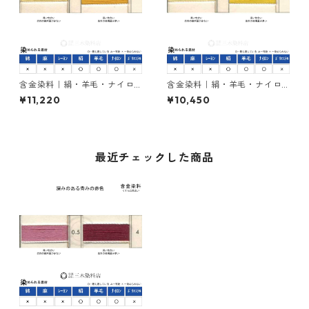
含金染料｜絹・羊毛・ナイロ
含金染料｜絹・羊毛・ナイロ
ンを染める｜500g｜ラニール
ンを染める｜500g｜イソラン
¥11,220
¥10,450
エローRRN（赤みの黄色）
エローK-GLN２５０％（青み
の黄色）
最近チェックした商品