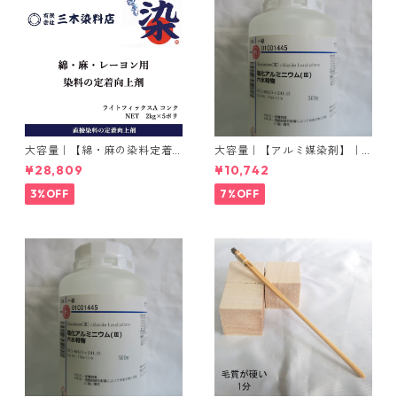
大容量｜【綿・麻の染料定着
大容量｜【アルミ媒染剤】｜5
向上剤】｜2kg×5本｜ライト
00g−3本入り｜塩化アルミニ
¥28,809
¥10,742
フィックスAコンク
ウム
3%OFF
7%OFF