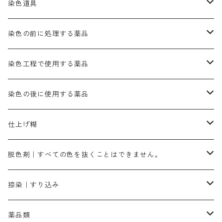
ネビーブルーMB（定番の色合い）
ぶどう糖
灰色系
紫色系
茶色｜在庫処分特価
染色用途のハンカチ・バンダナ
ハイドロサルファイトコンク
芒硝｜綿の染色時の吸収促進剤
染色道具
黒色
きはだ｜黄色系
ゴールド エロー ＭＧＲ｜山吹色
クロム媒染剤
メチレンブルー｜青色
黒色系
レットMGD｜朱色（定番の色合い）
ブルーMB（定番の色合い）
ハイドロサルファイトコンク
黒色系
バイオレットMFB
45cm×45cm（ハンカチ）｜端の始末も綿糸｜タグなし
緑色系
酸性剤
ソーダ灰｜アルカリ性のPH調整剤
刷毛
染色の前に処理する薬品
カッチ｜茶系
銅媒染液
塩基性ブラック｜黒色
染料一覧ー20g入り
ブリリアントレットMFBR｜青みの朱色
ブルーMR｜赤みの青色
PH調整剤は、直接店舗へ問い合わせください
20g
54cm×54cm（バンダナ）｜端の始末も綿糸｜タグなし
ダークグリンMG（定番の色合い）
摺込み刷毛（スリコミハケ）ー夏毛（硬いタイプ）
茶色系
硫酸第一鉄｜鉄媒染剤
ローケツ筆
精練剤｜汚れ落とし剤｜針状マルセル石鹸
染色工程で使用する薬品
霧島産・晩秋茶｜黄金色（赤みの黄色）｜準備中
メチルバイオレットピュアスペシャル｜紫色
染料一覧ー50g入り
レットM3B｜深みの赤色
ブルーMG｜空色
50g
グリーンMB｜緑色
摺込み刷毛（スリコミハケ）ー冬毛（柔らかいタイプ）
ダークブロンMFB｜こげ茶色
ローケツ用筆｜1本～販売
黒色系
洋型紙（9番手｜中薄口、10番手｜中厚口）
糊落とし剤｜ソルベンCA
染料の吸収促進剤
染色の後に使用する薬品
霧島産・晩秋茶｜媒染剤セット｜準備中
ローダミンB｜赤紫色｜マゼンダ色
染料一覧ー100g入り
ルビンMB｜赤紫色
スカイブルーMB｜緑みの空色
100g
グリーンMY｜黄緑色
摺込み刷毛（スリコミハケ）ーまとめ買い（値引き）
ブロンHNR｜こげ茶色
ローケツ用筆ー10%off｜20本セットお取り寄せ品
ブラックMK（赤みの黒色）
有償サンプル品｜約20cm×27cm
酢酸｜絹・羊毛・ナイロンに使用する
白色系（定番の色合い）
張木｜入荷待ち
濃染処理剤｜ソルバックスPS－900
染料のムラ染め抑制剤（均染剤）
ソーピング剤｜未定着の染料を除去すること
仕上げ糊
染料一覧ー500g入り
ピンクMB｜ピンク色
スカイブルーHNR｜緑みの空色
500g
引染刷毛（ヒキゾメハケ）
ブロンB｜赤茶色
ローケツ用筆ー10％off｜2、6、10、12号、各1本
ブラックMG（青みの黒色）
洋型紙9番手｜中薄口｜約54cm×110cm
芒硝｜綿・麻の染色に使用する。
ネオホワイトR
アゾリン200％｜綿・麻・絹・羊毛・ナイロンの染色
ネオポールB－300｜反応染料のソーピング剤
伸子
染料の浸透剤
仕上げ剤｜柔軟・平滑剤
カルボキシメチルセルロース（CMC）
脱色剤｜すべての色を抜くことはできません。
染料一覧ー1kg入り
ローズMB｜鮮やかなピンク色）
スカイブルーMG｜緑みの空色
1kg
差し刷毛（1～4分、1本から販売可能）
ブロンHN２R｜赤茶色
洋型紙10番手｜中厚口｜約54cm×110cm
レオニールEHC｜反応染料用
ソルバライトS-70｜各種繊維の浸し染めに使用可能
型洗いブラシ
染料の定着向上剤
白場汚染防止剤
海藻系
脱色剤
捺染｜すり込み
ターキスブルーHNG｜緑みの空色
差し刷毛（5分～1寸、10本から取り寄せ）
ライトフィックスAコンク｜綿・麻もしくは直接染料で染めた素材
全体脱色｜ハイドロサルファイトコンク
アルカリ剤｜反応染料用
たんぱく質系
脱色助剤｜浸透・複色抑制剤
染料溶解剤｜染料の均一な浸透・吸着を補助する
薬品類