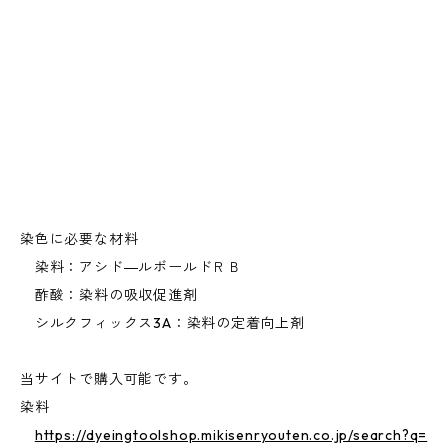
染色に必要な材料
染料：アシド―ルボールドＲＢ
酢酸：染料の吸収促進剤
シルクフィックス3A：染料の定着向上剤
当サイトで購入可能です。
染料
https://dyeingtoolshop.mikisenryouten.co.jp/search?q=