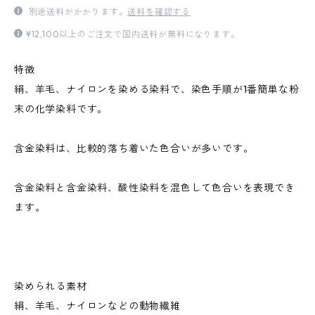
別途送料がかかります。
送料を確認する
¥12,100以上のご注文で国内送料が無料になります。
特徴
絹、羊毛、ナイロンを染める染料で、染色手順が1番簡単な粉
末の化学染料です。
含金染料は、比較的落ち着いた色合いが多いです。
含金染料と含金染料、酸性染料を混色して色合いを表現でき
ます。
染められる素材
絹、羊毛、ナイロンなどの動物繊維