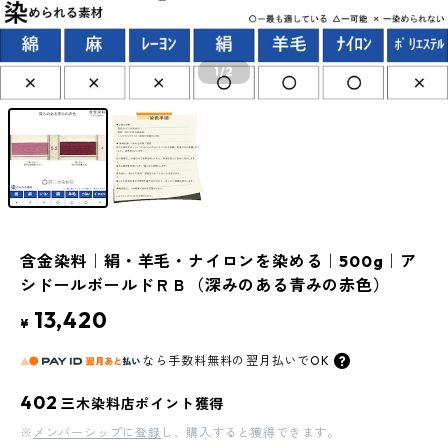
1
/2
含金染料｜絹・羊毛・ナイロンを染める｜500g｜ア
シドールボールドＲＢ（深みのある青みの赤色）
13,420
¥
なら
手数料無料の
翌月払いでOK
402
三木染料店ポイント獲得
※
メンバーシップに登録
し、購入すると獲得できます。