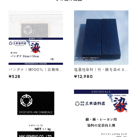
バンダナ｜綿100％｜白無地｜
塩基性染料｜竹・籐を染める
54cm×54cm×1枚
｜500g｜塩基性ブラック（黒
¥528
¥12,980
色系）