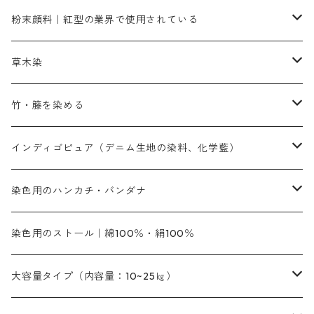
ネオカラー（色）
粉末顔料｜紅型の業界で使用されている
赤色系
赤色系
レマゾール
赤色
補助薬品
染色に必要な薬品
内容量：100g
バィンダー（定着剤）
赤色系
草木染
黄色系
黄色系
青色
アルカリ剤
補助薬品
内容量：500g
本洋紅
増粘剤
黄色系
植物染料
竹・籐を染める
橙色系
青色系
橙色｜20g入りのみ公開
吸収促進剤
捺染に必要な材料
定番の色合い
代用朱黄色口
ファストエロ―10GN（鮮やかな黄色）
人気のおすすめ植物染料
黄色系
青色系
濃染処理剤｜ソルバックスPS－900
人気のおすすめ竹・藤を染める染料
インディゴピュア（デニム生地の染料、化学藍）
青色系
紫色系
紫色｜20g入りのみ公開
ソーピング剤
捺染糊
銀朱本朱赤口
ファストエロ―5GN（黄色）
インド茜・西洋茜の個別販売
エロ―M3G｜定番の色合い
NSBAブルー
オレンジ系
白色｜胡粉
媒染剤
塩基性染料（混色可能）
初心者向けお試しセット販売
染色用のハンカチ・バンダナ
紫色系
橙色系
緑色｜20g入りのみ公開
染料の定着向上剤
その他の薬剤（調整中）
銀朱本朱黄口
ファストエロ―R（赤みの黄色）
インド茜・西洋茜のセット商品
エロー ＭＧＲ｜明るい緑みの黄色
群青
オレンヂMG｜黄みの橙色
アルミ媒染剤
ビスマークブロンB｜赤茶色
緑色系
赤色系
黒色｜在庫処分特価
ソーダ灰｜アルカリ性のPH調整剤
オリジナル染料｜スス竹色｜ミキセットファストブロンGR
インディゴピュア
45cm×45cm（ハンカチ）｜端の始末も綿糸｜タグなし
染色用のストール｜綿100％・絹100％
緑色系
茶色｜20g入りのみ公開
本黄土（取り寄せ）
すおう｜赤色系
ゴールド エロー ＭＧ｜緑みの黄色
ミロリーブルー
オレンヂMGD（定番の色合い）
鉄媒染剤
塩基性エロ―｜液体タイプ
茶色系
レットMFB｜赤色（定番の色合い）
青色系
緑色｜在庫処分特価
藍染
アルカリ剤
54cm×54cm（バンダナ）｜端の始末も綿糸｜タグなし
大容量タイプ（内容量：10~25㎏）
茶色系
灰色｜20g入りのみ公開
かりやす｜黄色系
ゴールド エロー ＭＦＲ｜赤みの黄色
オレンヂMGR（赤みの橙色）
スズ媒染剤
塩基性レット｜赤色
灰色系
レットMG｜黄みの朱色