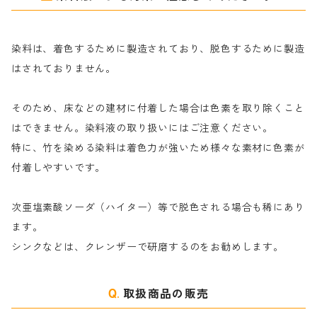
尿素｜反応染料の捺染時の湿潤剤・溶解剤
捺染糊の防腐剤|｜アルカリ性｜【プロテクトールN】
タ行
ダルマ画鋲
染料は、着色するために製造されており、脱色するために製造
｜反応染料の還元防止剤リキッドタイプ
ナ行
粉末顔料
はされておりません。
そのため、床などの建材に付着した場合は色素を取り除くこと
ハ行
綿・麻を染める染料
はできません。染料液の取り扱いにはご注意ください。
特に、竹を染める染料は着色力が強いため様々な素材に色素が
マ行
絹・羊毛を染める染料
付着しやすいです。
ヤ行
次亜塩素酸ソーダ（ハイター）等で脱色される場合も稀にあり
ます。
ラ行
シンクなどは、クレンザーで研磨するのをお勧めします。
取扱商品の販売