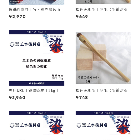
塩基性染料｜竹・籐を染める
摺込み刷毛｜冬毛（毛質が柔
｜100g｜M.Bビスマークブロ
らかい）2.5分
¥2,970
¥649
ンＢ（茶色）
専用URL｜銅媒染液｜2kg｜
摺込み刷毛｜冬毛（毛質が柔
【銅媒染剤】
らかい）3分
¥3,960
¥748