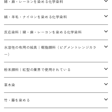
綿・麻・レーヨンを染める化学染料
直接染料－染色手順が簡単
絹・羊毛・ナイロンを染める化学染料
人気のおすすめ直接染料
お買い得品
反応染料｜綿・麻・レーヨンを染める化学染料
染色に必要な薬品類
染料一覧
お勧めの3原色（赤・青・黄色）
水溶性の布用の絵具｜樹脂顔料（ピグメントレンジカラ
ー）
補助薬品
人気のおすすめ染料
お勧め｜スミフィックス～
染色に必要な薬品類
3原色以外の色目
ネオカラー（色）
粉末顔料｜紅型の業界で使用されている
赤色系
赤色系
レマゾール
赤色
補助薬品
染色に必要な薬品
内容量：100g
バィンダー（定着剤）
赤色系
草木染
黄色系
黄色系
青色
アルカリ剤
補助薬品
内容量：500g
本洋紅
増粘剤
黄色系
植物染料
竹・籐を染める
橙色系
青色系
橙色｜20g入りのみ公開
吸収促進剤
捺染に必要な材料