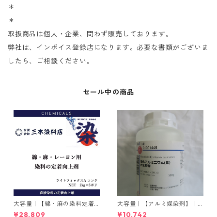
＊
＊
取扱商品は個人・企業、問わず販売しております。
弊社は、インボイス登録店になります。必要な書類がございま
したら、ご相談ください。
セール中の商品
大容量｜【綿・麻の染料定着
大容量｜【アルミ媒染剤】｜5
向上剤】｜2kg×5本｜ライト
00g−3本入り｜塩化アルミニ
¥28,809
¥10,742