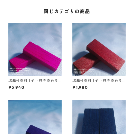
同じカテゴリの商品
塩基性染料｜竹・籐を染める
塩基性染料｜竹・籐を染める
｜50g｜ローダミンＢ（赤紫
｜20g｜M.Bビスマークブロン
¥5,940
¥1,980
色）
Ｂ（茶色）