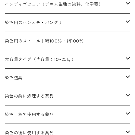
定番の色合い
代用朱黄色口
ファストエロ―10GN（鮮やかな黄色）
人気のおすすめ植物染料
黄色系
青色系
濃染処理剤｜ソルバックスPS－900
人気のおすすめ竹・藤を染める染料
インディゴピュア（デニム生地の染料、化学藍）
青色系
紫色系
紫色｜20g入りのみ公開
ソーピング剤
捺染糊
銀朱本朱赤口
ファストエロ―5GN（黄色）
インド茜・西洋茜の個別販売
エロ―M3G｜定番の色合い
NSBAブルー
オレンジ系
白色｜胡粉
媒染剤
塩基性染料（混色可能）
初心者向けお試しセット販売
染色用のハンカチ・バンダナ
紫色系
橙色系
緑色｜20g入りのみ公開
染料の定着向上剤
その他の薬剤（調整中）
銀朱本朱黄口
ファストエロ―R（赤みの黄色）
インド茜・西洋茜のセット商品
エロー ＭＧＲ｜明るい緑みの黄色
群青
オレンヂMG｜黄みの橙色
アルミ媒染剤
ビスマークブロンB｜赤茶色
緑色系
赤色系
黒色｜在庫処分特価
ソーダ灰｜アルカリ性のPH調整剤
オリジナル染料｜スス竹色｜ミキセットファストブロンGR
インディゴピュア
45cm×45cm（ハンカチ）｜端の始末も綿糸｜タグなし
染色用のストール｜綿100％・絹100％
緑色系
茶色｜20g入りのみ公開
本黄土（取り寄せ）
すおう｜赤色系
ゴールド エロー ＭＧ｜緑みの黄色
ミロリーブルー
オレンヂMGD（定番の色合い）
鉄媒染剤
塩基性エロ―｜液体タイプ
茶色系
レットMFB｜赤色（定番の色合い）
青色系
緑色｜在庫処分特価
藍染
アルカリ剤
54cm×54cm（バンダナ）｜端の始末も綿糸｜タグなし
大容量タイプ（内容量：10~25㎏）
茶色系
灰色｜20g入りのみ公開
かりやす｜黄色系
ゴールド エロー ＭＦＲ｜赤みの黄色
オレンヂMGR（赤みの橙色）
スズ媒染剤
塩基性レット｜赤色
灰色系
レットMG｜黄みの朱色
ネビーブルーMB（定番の色合い）
ぶどう糖
灰色系
紫色系
茶色｜在庫処分特価
染色用途のハンカチ・バンダナ
ハイドロサルファイトコンク
芒硝｜綿の染色時の吸収促進剤
染色道具
黒色
きはだ｜黄色系
ゴールド エロー ＭＧＲ｜山吹色
クロム媒染剤
メチレンブルー｜青色
黒色系
レットMGD｜朱色（定番の色合い）
ブルーMB（定番の色合い）
ハイドロサルファイトコンク
黒色系
バイオレットMFB
45cm×45cm（ハンカチ）｜端の始末も綿糸｜タグなし
緑色系
酸性剤
ソーダ灰｜アルカリ性のPH調整剤
刷毛
染色の前に処理する薬品
カッチ｜茶系
銅媒染液
塩基性ブラック｜黒色
染料一覧ー20g入り
ブリリアントレットMFBR｜青みの朱色
ブルーMR｜赤みの青色
PH調整剤は、直接店舗へ問い合わせください
20g
54cm×54cm（バンダナ）｜端の始末も綿糸｜タグなし
ダークグリンMG（定番の色合い）
摺込み刷毛（スリコミハケ）ー夏毛（硬いタイプ）
茶色系
硫酸第一鉄｜鉄媒染剤
ローケツ筆
精練剤｜汚れ落とし剤｜針状マルセル石鹸
染色工程で使用する薬品
霧島産・晩秋茶｜黄金色（赤みの黄色）｜準備中
メチルバイオレットピュアスペシャル｜紫色
染料一覧ー50g入り
レットM3B｜深みの赤色
ブルーMG｜空色
50g
グリーンMB｜緑色
摺込み刷毛（スリコミハケ）ー冬毛（柔らかいタイプ）
ダークブロンMFB｜こげ茶色
ローケツ用筆｜1本～販売
黒色系
洋型紙（9番手｜中薄口、10番手｜中厚口）
糊落とし剤｜ソルベンCA
染料の吸収促進剤
染色の後に使用する薬品