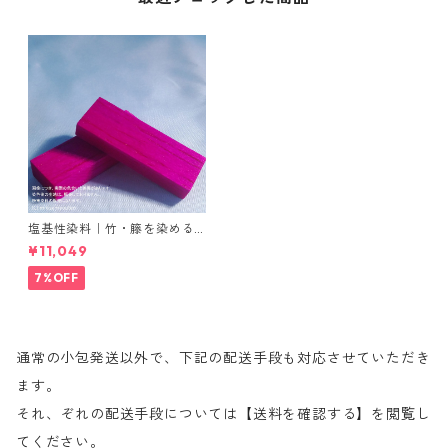
塩基性染料｜竹・籐を染める
｜100g｜ローダミンＢ（赤紫
¥11,049
色）
7%OFF
通常の小包発送以外で、下記の配送手段も対応させていただき
ます。
それ、ぞれの配送手段については【送料を確認する】を閲覧し
てください。