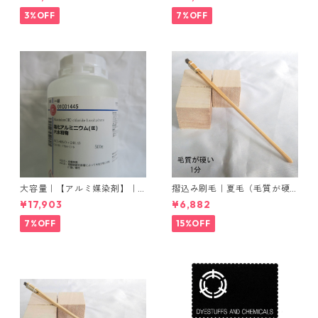
フィックスAコンク
ウム
3%OFF
7%OFF
大容量｜【アルミ媒染剤】｜5
摺込み刷毛｜夏毛（毛質が硬
00g−5本入り｜塩化アルミニ
い）1分｜16本入り＊1セット
¥17,903
¥6,882
ウム
7%OFF
15%OFF