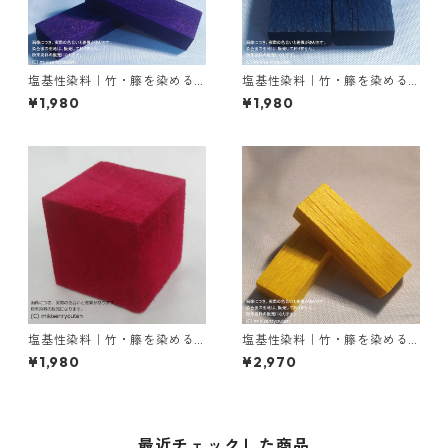
塩基性染料｜竹・籐を染める
塩基性染料｜竹・籐を染める
｜20g｜メチルバイオレット
｜20g｜塩基性ブラック（黒
¥1,980
¥1,980
ピュアスペシャル（紫色）
色系）
塩基性染料｜竹・籐を染める
塩基性染料｜竹・籐を染める
｜20g｜塩基性レット（赤色
｜100g｜塩基性エロー（液体
¥1,980
¥2,970
系）
タイプ、黄色）
最近チェックした商品