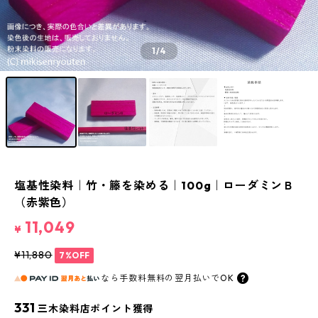
1
/4
塩基性染料｜竹・籐を染める｜100g｜ローダミンＢ
（赤紫色）
11,049
¥
¥11,880
7%OFF
なら
手数料無料の
翌月払いでOK
331
三木染料店ポイント獲得