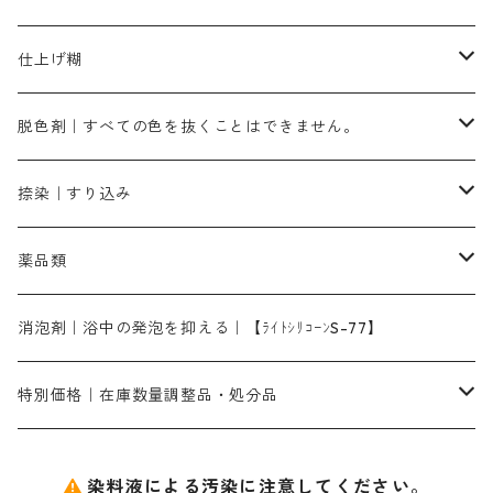
霧島産・晩秋茶｜媒染剤セット｜準備中
ローダミンB｜赤紫色｜マゼンダ色
染料一覧ー100g入り
ルビンMB｜赤紫色
スカイブルーMB｜緑みの空色
100g
グリーンMY｜黄緑色
摺込み刷毛（スリコミハケ）ーまとめ買い（値引き）
ブロンHNR｜こげ茶色
ローケツ用筆ー10%off｜20本セットお取り寄せ品
ブラックMK（赤みの黒色）
有償サンプル品｜約20cm×27cm
酢酸｜絹・羊毛・ナイロンに使用する
白色系（定番の色合い）
張木｜入荷待ち
濃染処理剤｜ソルバックスPS－900
染料のムラ染め抑制剤（均染剤）
ソーピング剤｜未定着の染料を除去すること
仕上げ糊
染料一覧ー500g入り
ピンクMB｜ピンク色
スカイブルーHNR｜緑みの空色
500g
引染刷毛（ヒキゾメハケ）
ブロンB｜赤茶色
ローケツ用筆ー10％off｜2、6、10、12号、各1本
ブラックMG（青みの黒色）
洋型紙9番手｜中薄口｜約54cm×110cm
芒硝｜綿・麻の染色に使用する。
ネオホワイトR
アゾリン200％｜綿・麻・絹・羊毛・ナイロンの染色
ネオポールB－300｜反応染料のソーピング剤
伸子
染料の浸透剤
仕上げ剤｜柔軟・平滑剤
カルボキシメチルセルロース（CMC）
脱色剤｜すべての色を抜くことはできません。
染料一覧ー1kg入り
ローズMB｜鮮やかなピンク色）
スカイブルーMG｜緑みの空色
1kg
差し刷毛（1～4分、1本から販売可能）
ブロンHN２R｜赤茶色
洋型紙10番手｜中厚口｜約54cm×110cm
レオニールEHC｜反応染料用
ソルバライトS-70｜各種繊維の浸し染めに使用可能
型洗いブラシ
染料の定着向上剤
白場汚染防止剤
海藻系
脱色剤
捺染｜すり込み
ターキスブルーHNG｜緑みの空色
差し刷毛（5分～1寸、10本から取り寄せ）
ライトフィックスAコンク｜綿・麻もしくは直接染料で染めた素材
全体脱色｜ハイドロサルファイトコンク
アルカリ剤｜反応染料用
たんぱく質系
脱色助剤｜浸透・複色抑制剤
染料溶解剤｜染料の均一な浸透・吸着を補助する
薬品類
片羽刷毛
シルクフィックス３A｜絹の染料定着向上剤
部分脱色｜デグロリンSコンク
ソーダ灰
メイプロガムNP｜にじみ防止剤
染料溶解剤
化学糊（PVA）
捺染糊
ア行
消泡剤｜浴中の発泡を抑える｜【ﾗｲﾄｼﾘｺｰﾝS-77】
ネオフィックスFC200％｜反応染料で染めた素材
アミラヂンD｜浸透・複色抑制剤
セレナゾールPDN｜各種染料の染料溶解剤
メイプロガムNP（綿・麻・絹用｜直接・酸性・含金染料用）
防腐剤｜アルカリ性
白場汚染防止剤｜ソーピング剤｜水洗する際の再汚染防止剤
カ行
特別価格｜在庫数量調整品・処分品
アルギン酸ナトリウム（反応染料専用）
薬品｜編集中
サ行
クローバーリッパ―
染料液による汚染に注意してください。