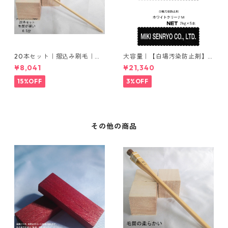
20本セット｜摺込み刷毛｜夏
大容量｜【白場汚染防止剤】
毛（毛質が硬い）0.5分
｜2kg×5本｜ホワイトクリー
¥8,041
¥21,340
ナＭ
15%OFF
3%OFF
その他の商品