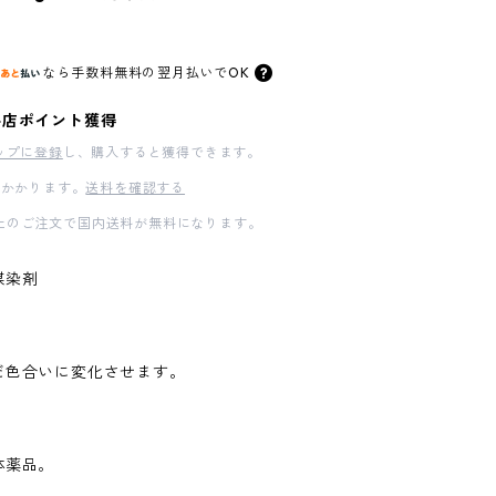
なら
手数料無料の
翌月払いでOK
料店ポイント獲得
ップに登録
し、購入すると獲得できます。
かかります。
送料を確認する
00以上のご注文で国内送料が無料になります。
媒染剤
だ色合いに変化させます。
体薬品。