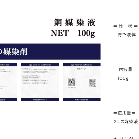
＝ 性 状 ＝
青色液体
＝ 内容量 ＝
100g
＝使用量＝
２Lの媒染