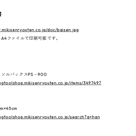
書
.mikisenryouten.co.jp/doc/baisen.jpg
、A4ファイルで印刷可能です。
ソルバックスPS－900
ingtoolshop.mikisenryouten.co.jp/items/3497497
m×45cm
ingtoolshop.mikisenryouten.co.jp/search?q=han