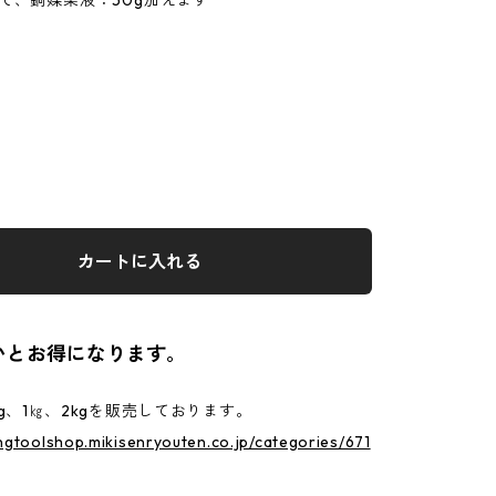
て、銅媒染液：50g加えます
カートに入れる
いとお得になります。
0g、1㎏、2kgを販売しております。
ingtoolshop.mikisenryouten.co.jp/categories/671