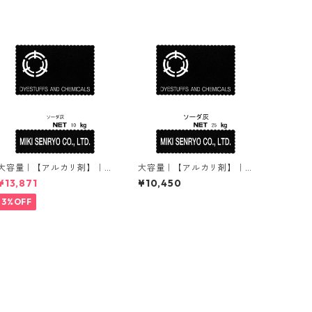
大容量｜【アルカリ剤】｜1
大容量｜【アルカリ剤】｜2
0kg｜ソーダ灰（炭酸ナト
5kg｜ソーダ灰（炭酸ナトリ
¥13,871
¥10,450
リウム）
ウム）
3%OFF