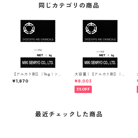
同じカテゴリの商品
ソ
【アルカリ剤】｜1kg｜ソー
大容量｜【アルカリ剤】｜5
ダ灰（炭酸ナトリウム）
kg｜ソーダ灰（炭酸ナトリ
¥1,870
¥8,003
ウム）
3%OFF
最近チェックした商品