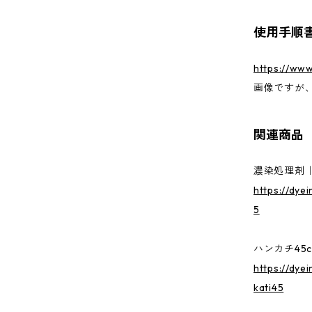
使用手順
https://www
画像ですが
関連商品
濃染処理剤｜
https://dye
5
ハンカチ45c
https://dye
kati45