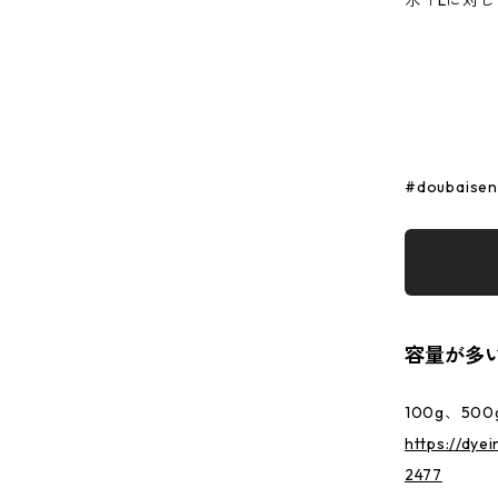
水１Lに対し
#doubaisen
容量が多
100g、50
https://dye
2477