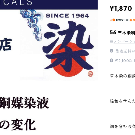
¥1,870
56
三木染
※
メンバーシ
別途送料が
¥12,1
草木染の銅
緑色を含ん
銅を含む液