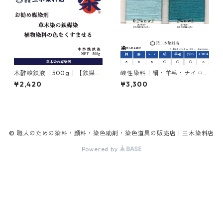
木酢酸鉄液｜500g｜【鉄媒染
酸性染料｜絹・羊毛・ナイロ
剤】
ンを染める｜100g｜カヤノー
¥2,420
¥3,300
ルミーリンググリンGW（緑と
青の中間色）
© 職人のための染料・顔料・染色助剤・染色道具の販売店｜三木染料店
Powered by