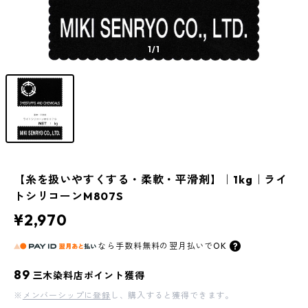
1
/1
【糸を扱いやすくする・柔軟・平滑剤】｜1kg｜ライ
トシリコーンM807S
¥2,970
なら
手数料無料の
翌月払いでOK
89
三木染料店ポイント獲得
※
メンバーシップに登録
し、購入すると獲得できます。