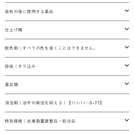
霧島産・晩秋茶｜黄金色（赤みの黄色）｜準備中
メチルバイオレットピュアスペシャル｜紫色
染料一覧ー50g入り
レットM3B｜深みの赤色
ブルーMG｜空色
50g
グリーンMB｜緑色
摺込み刷毛（スリコミハケ）ー冬毛（柔らかいタイプ）
ダークブロンMFB｜こげ茶色
ローケツ用筆｜1本～販売
黒色系
洋型紙（9番手｜中薄口、10番手｜中厚口）
糊落とし剤｜ソルベンCA
染料の吸収促進剤
染色の後に使用する薬品
霧島産・晩秋茶｜媒染剤セット｜準備中
ローダミンB｜赤紫色｜マゼンダ色
染料一覧ー100g入り
ルビンMB｜赤紫色
スカイブルーMB｜緑みの空色
100g
グリーンMY｜黄緑色
摺込み刷毛（スリコミハケ）ーまとめ買い（値引き）
ブロンHNR｜こげ茶色
ローケツ用筆ー10%off｜20本セットお取り寄せ品
ブラックMK（赤みの黒色）
有償サンプル品｜約20cm×27cm
酢酸｜絹・羊毛・ナイロンに使用する
白色系（定番の色合い）
張木｜入荷待ち
濃染処理剤｜ソルバックスPS－900
染料のムラ染め抑制剤（均染剤）
ソーピング剤｜未定着の染料を除去すること
仕上げ糊
染料一覧ー500g入り
ピンクMB｜ピンク色
スカイブルーHNR｜緑みの空色
500g
引染刷毛（ヒキゾメハケ）
ブロンB｜赤茶色
ローケツ用筆ー10％off｜2、6、10、12号、各1本
ブラックMG（青みの黒色）
洋型紙9番手｜中薄口｜約54cm×110cm
芒硝｜綿・麻の染色に使用する。
ネオホワイトR
アゾリン200％｜綿・麻・絹・羊毛・ナイロンの染色
ネオポールB－300｜反応染料のソーピング剤
伸子
染料の浸透剤
仕上げ剤｜柔軟・平滑剤
カルボキシメチルセルロース（CMC）
脱色剤｜すべての色を抜くことはできません。
染料一覧ー1kg入り
ローズMB｜鮮やかなピンク色）
スカイブルーMG｜緑みの空色
1kg
差し刷毛（1～4分、1本から販売可能）
ブロンHN２R｜赤茶色
洋型紙10番手｜中厚口｜約54cm×110cm
レオニールEHC｜反応染料用
ソルバライトS-70｜各種繊維の浸し染めに使用可能
型洗いブラシ
染料の定着向上剤
白場汚染防止剤
海藻系
脱色剤
捺染｜すり込み
ターキスブルーHNG｜緑みの空色
差し刷毛（5分～1寸、10本から取り寄せ）
ライトフィックスAコンク｜綿・麻もしくは直接染料で染めた素材
全体脱色｜ハイドロサルファイトコンク
アルカリ剤｜反応染料用
たんぱく質系
脱色助剤｜浸透・複色抑制剤
染料溶解剤｜染料の均一な浸透・吸着を補助する
薬品類
片羽刷毛
シルクフィックス３A｜絹の染料定着向上剤
部分脱色｜デグロリンSコンク
ソーダ灰
メイプロガムNP｜にじみ防止剤
染料溶解剤
化学糊（PVA）
捺染糊
ア行
消泡剤｜浴中の発泡を抑える｜【ﾗｲﾄｼﾘｺｰﾝS-77】
ネオフィックスFC200％｜反応染料で染めた素材
アミラヂンD｜浸透・複色抑制剤
セレナゾールPDN｜各種染料の染料溶解剤
メイプロガムNP（綿・麻・絹用｜直接・酸性・含金染料用）
防腐剤｜アルカリ性
白場汚染防止剤｜ソーピング剤｜水洗する際の再汚染防止剤
カ行
特別価格｜在庫数量調整品・処分品