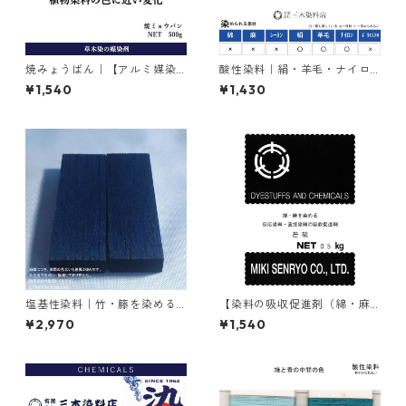
焼みょうばん｜【アルミ媒染
酸性染料｜絹・羊毛・ナイロ
剤】｜500g｜焼ミョウバン
ンを染める｜20g｜アンスラ
¥1,540
¥1,430
センブルーFBR（鮮やかな青
色）
塩基性染料｜竹・籐を染める
【染料の吸収促進剤（綿・麻
｜100g｜塩基性ブラック（黒
用）】｜500g｜無水芒硝
¥2,970
¥1,540
色系）