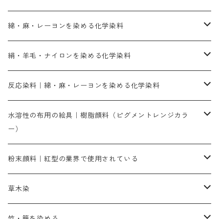
綿・麻・レーヨンを染める化学染料
直接染料－染色手順が簡単
絹・羊毛・ナイロンを染める化学染料
人気のおすすめ直接染料
お買い得品
反応染料｜綿・麻・レーヨンを染める化学染料
染色に必要な薬品類
染料一覧
お勧めの3原色（赤・青・黄色）
水溶性の布用の絵具｜樹脂顔料（ピグメントレンジカラ
ー）
補助薬品
人気のおすすめ染料
お勧め｜スミフィックス～
染色に必要な薬品類
3原色以外の色目
ネオカラー（色）
粉末顔料｜紅型の業界で使用されている
赤色系
赤色系
レマゾール
赤色
補助薬品
染色に必要な薬品
内容量：100g
バィンダー（定着剤）
赤色系
草木染
黄色系
黄色系
青色
アルカリ剤
補助薬品
内容量：500g
本洋紅
増粘剤
黄色系
植物染料
竹・籐を染める