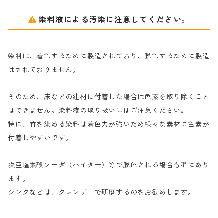
アルギン酸ナトリウム（反応染料専用）
薬品｜編集中
サ行
クローバーリッパ―
染料液による汚染に注意してください。
尿素｜反応染料の捺染時の湿潤剤・溶解剤
捺染糊の防腐剤|｜アルカリ性｜【プロテクトールN】
タ行
ダルマ画鋲
染料は、着色するために製造されており、脱色するために製造
｜反応染料の還元防止剤リキッドタイプ
ナ行
粉末顔料
はされておりません。
そのため、床などの建材に付着した場合は色素を取り除くこと
ハ行
綿・麻を染める染料
はできません。染料液の取り扱いにはご注意ください。
特に、竹を染める染料は着色力が強いため様々な素材に色素が
マ行
絹・羊毛を染める染料
付着しやすいです。
ヤ行
次亜塩素酸ソーダ（ハイター）等で脱色される場合も稀にあり
ます。
ラ行
シンクなどは、クレンザーで研磨するのをお勧めします。