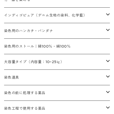
橙色系
青色系
橙色｜20g入りのみ公開
吸収促進剤
捺染に必要な材料
定番の色合い
代用朱黄色口
ファストエロ―10GN（鮮やかな黄色）
人気のおすすめ植物染料
黄色系
青色系
濃染処理剤｜ソルバックスPS－900
人気のおすすめ竹・藤を染める染料
インディゴピュア（デニム生地の染料、化学藍）
青色系
紫色系
紫色｜20g入りのみ公開
ソーピング剤
捺染糊
銀朱本朱赤口
ファストエロ―5GN（黄色）
インド茜・西洋茜の個別販売
エロ―M3G｜定番の色合い
NSBAブルー
オレンジ系
白色｜胡粉
媒染剤
塩基性染料（混色可能）
初心者向けお試しセット販売
染色用のハンカチ・バンダナ
紫色系
橙色系
緑色｜20g入りのみ公開
染料の定着向上剤
その他の薬剤（調整中）
銀朱本朱黄口
ファストエロ―R（赤みの黄色）
インド茜・西洋茜のセット商品
エロー ＭＧＲ｜明るい緑みの黄色
群青
オレンヂMG｜黄みの橙色
アルミ媒染剤
ビスマークブロンB｜赤茶色
緑色系
赤色系
黒色｜在庫処分特価
ソーダ灰｜アルカリ性のPH調整剤
オリジナル染料｜スス竹色｜ミキセットファストブロンGR
インディゴピュア
45cm×45cm（ハンカチ）｜端の始末も綿糸｜タグなし
染色用のストール｜綿100％・絹100％
緑色系
茶色｜20g入りのみ公開
本黄土（取り寄せ）
すおう｜赤色系
ゴールド エロー ＭＧ｜緑みの黄色
ミロリーブルー
オレンヂMGD（定番の色合い）
鉄媒染剤
塩基性エロ―｜液体タイプ
茶色系
レットMFB｜赤色（定番の色合い）
青色系
緑色｜在庫処分特価
藍染
アルカリ剤
54cm×54cm（バンダナ）｜端の始末も綿糸｜タグなし
大容量タイプ（内容量：10~25㎏）
茶色系
灰色｜20g入りのみ公開
かりやす｜黄色系
ゴールド エロー ＭＦＲ｜赤みの黄色
オレンヂMGR（赤みの橙色）
スズ媒染剤
塩基性レット｜赤色
灰色系
レットMG｜黄みの朱色
ネビーブルーMB（定番の色合い）
ぶどう糖
灰色系
紫色系
茶色｜在庫処分特価
染色用途のハンカチ・バンダナ
ハイドロサルファイトコンク
芒硝｜綿の染色時の吸収促進剤
染色道具
黒色
きはだ｜黄色系
ゴールド エロー ＭＧＲ｜山吹色
クロム媒染剤
メチレンブルー｜青色
黒色系
レットMGD｜朱色（定番の色合い）
ブルーMB（定番の色合い）
ハイドロサルファイトコンク
黒色系
バイオレットMFB
45cm×45cm（ハンカチ）｜端の始末も綿糸｜タグなし
緑色系
酸性剤
ソーダ灰｜アルカリ性のPH調整剤
刷毛
染色の前に処理する薬品
カッチ｜茶系
銅媒染液
塩基性ブラック｜黒色
染料一覧ー20g入り
ブリリアントレットMFBR｜青みの朱色
ブルーMR｜赤みの青色
PH調整剤は、直接店舗へ問い合わせください
20g
54cm×54cm（バンダナ）｜端の始末も綿糸｜タグなし
ダークグリンMG（定番の色合い）
摺込み刷毛（スリコミハケ）ー夏毛（硬いタイプ）
茶色系
硫酸第一鉄｜鉄媒染剤
ローケツ筆
精練剤｜汚れ落とし剤｜針状マルセル石鹸
染色工程で使用する薬品