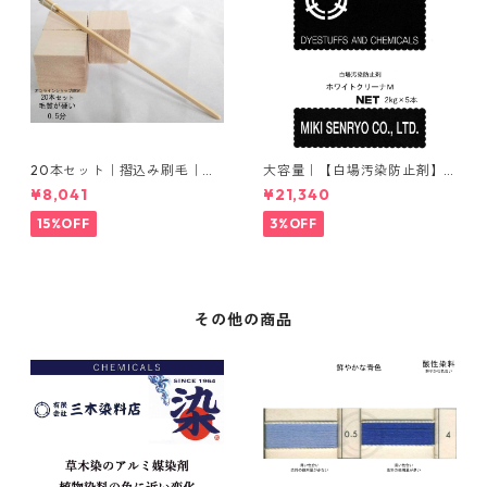
20本セット｜摺込み刷毛｜夏
大容量｜【白場汚染防止剤】
毛（毛質が硬い）0.5分
｜2kg×5本｜ホワイトクリー
¥8,041
¥21,340
ナＭ
15%OFF
3%OFF
その他の商品