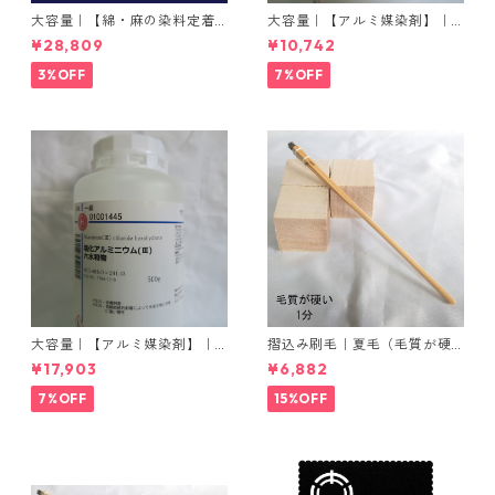
大容量｜【綿・麻の染料定着
大容量｜【アルミ媒染剤】｜5
向上剤】｜2kg×5本｜ライト
00g−3本入り｜塩化アルミニ
¥28,809
¥10,742
フィックスAコンク
ウム
3%OFF
7%OFF
大容量｜【アルミ媒染剤】｜5
摺込み刷毛｜夏毛（毛質が硬
00g−5本入り｜塩化アルミニ
い）1分｜16本入り＊1セット
¥17,903
¥6,882
ウム
7%OFF
15%OFF