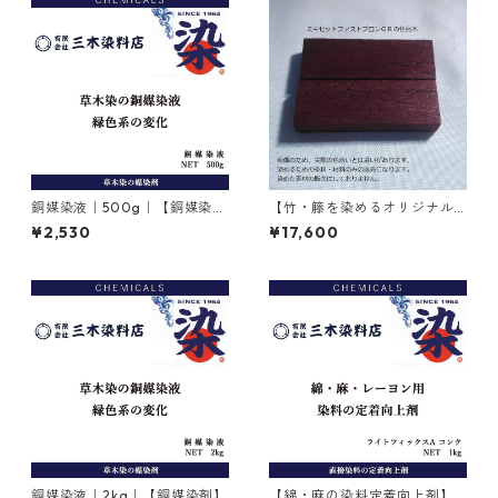
銅媒染液｜500g｜【銅媒染
【竹・籐を染めるオリジナル
剤】
染料】｜1kg｜ミキセットファ
¥2,530
¥17,600
ストブロンＧＲ（こげ茶色）
銅媒染液｜2kg｜【銅媒染剤】
【綿・麻の染料定着向上剤】