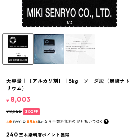
1
/3
大容量｜【アルカリ剤】｜5kg｜ソーダ灰（炭酸ナト
リウム）
8,003
¥
¥8,250
3%OFF
なら
手数料無料の
翌月払いでOK
240
三木染料店ポイント獲得