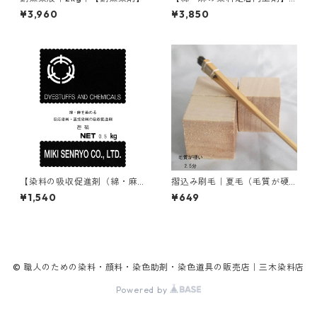
｜1kg｜ライトフィックスAコ
¥3,960
¥3,850
ンク
【染料の吸収促進剤（綿・麻
摺込み刷毛｜夏毛（毛質が硬
用）】｜500g｜無水芒硝
い）2.5分
¥1,540
¥649
© 職人のための染料・顔料・染色助剤・染色道具の販売店｜三木染料店
Powered by