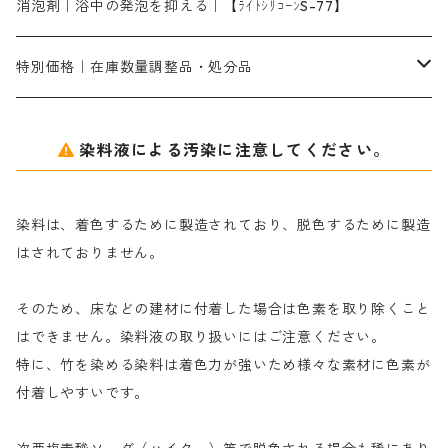
ソーダ灰
メイプロガムNP｜にじみ防止剤
染料溶解剤
化学糊（PVA）
捺染糊
ア行
消泡剤｜浴中の発泡を抑える｜【ﾗｲﾄｼﾘｺｰﾝS-77】
ネオフィックスFC200％｜反応染料で染めた素材
アミラヂンD｜浸透・複色抑制剤
セレナゾールPDN｜各種染料の染料溶解剤
メイプロガムNP（綿・麻・絹用｜直接・酸性・含金染料用）
防腐剤｜アルカリ性
白場汚染防止剤｜ソーピング剤｜水洗する際の再汚染防止剤
カ行
特別価格｜在庫数量調整品・処分品
アルギン酸ナトリウム（反応染料専用）
薬品｜編集中
サ行
クローバーリッパ―
染料液による汚染に注意してください。
尿素｜反応染料の捺染時の湿潤剤・溶解剤
捺染糊の防腐剤|｜アルカリ性｜【プロテクトールN】
タ行
ダルマ画鋲
染料は、着色するために製造されており、脱色するために製造
｜反応染料の還元防止剤リキッドタイプ
ナ行
粉末顔料
はされておりません。
そのため、床などの建材に付着した場合は色素を取り除くこと
ハ行
綿・麻を染める染料
はできません。染料液の取り扱いにはご注意ください。
特に、竹を染める染料は着色力が強いため様々な素材に色素が
マ行
絹・羊毛を染める染料
付着しやすいです。
ヤ行