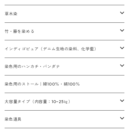
赤色系
赤色系
レマゾール
赤色
補助薬品
染色に必要な薬品
内容量：100g
バィンダー（定着剤）
赤色系
草木染
黄色系
黄色系
青色
アルカリ剤
補助薬品
内容量：500g
本洋紅
増粘剤
黄色系
植物染料
竹・籐を染める
橙色系
青色系
橙色｜20g入りのみ公開
吸収促進剤
捺染に必要な材料
定番の色合い
代用朱黄色口
ファストエロ―10GN（鮮やかな黄色）
人気のおすすめ植物染料
黄色系
青色系
濃染処理剤｜ソルバックスPS－900
人気のおすすめ竹・藤を染める染料
インディゴピュア（デニム生地の染料、化学藍）
青色系
紫色系
紫色｜20g入りのみ公開
ソーピング剤
捺染糊
銀朱本朱赤口
ファストエロ―5GN（黄色）
インド茜・西洋茜の個別販売
エロ―M3G｜定番の色合い
NSBAブルー
オレンジ系
白色｜胡粉
媒染剤
塩基性染料（混色可能）
初心者向けお試しセット販売
染色用のハンカチ・バンダナ
紫色系
橙色系
緑色｜20g入りのみ公開
染料の定着向上剤
その他の薬剤（調整中）
銀朱本朱黄口
ファストエロ―R（赤みの黄色）
インド茜・西洋茜のセット商品
エロー ＭＧＲ｜明るい緑みの黄色
群青
オレンヂMG｜黄みの橙色
アルミ媒染剤
ビスマークブロンB｜赤茶色
緑色系
赤色系
黒色｜在庫処分特価
ソーダ灰｜アルカリ性のPH調整剤
オリジナル染料｜スス竹色｜ミキセットファストブロンGR
インディゴピュア
45cm×45cm（ハンカチ）｜端の始末も綿糸｜タグなし
染色用のストール｜綿100％・絹100％
緑色系
茶色｜20g入りのみ公開
本黄土（取り寄せ）
すおう｜赤色系
ゴールド エロー ＭＧ｜緑みの黄色
ミロリーブルー
オレンヂMGD（定番の色合い）
鉄媒染剤
塩基性エロ―｜液体タイプ
茶色系
レットMFB｜赤色（定番の色合い）
青色系
緑色｜在庫処分特価
藍染
アルカリ剤
54cm×54cm（バンダナ）｜端の始末も綿糸｜タグなし
大容量タイプ（内容量：10~25㎏）
茶色系
灰色｜20g入りのみ公開
かりやす｜黄色系
ゴールド エロー ＭＦＲ｜赤みの黄色
オレンヂMGR（赤みの橙色）
スズ媒染剤
塩基性レット｜赤色
灰色系
レットMG｜黄みの朱色
ネビーブルーMB（定番の色合い）
ぶどう糖
灰色系
紫色系
茶色｜在庫処分特価
染色用途のハンカチ・バンダナ
ハイドロサルファイトコンク
芒硝｜綿の染色時の吸収促進剤
染色道具
黒色