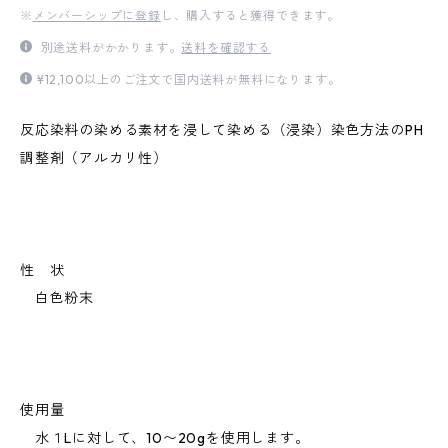
※
メンバーシップに登録
し、購入すると獲得できます。
別途送料がかかります。
送料を確認する
¥12,100以上のご注文で国内送料が無料になります。
反応染料の染める素材を浸して染める（浸染）染色方法のPH
調整剤（アルカリ性）
性 状
白色粉末
使用量
水１Lに対して、10〜20gを使用します。