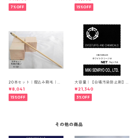
ウム
7%OFF
15%OFF
20本セット｜摺込み刷毛｜夏
大容量｜【白場汚染防止剤】
毛（毛質が硬い）0.5分
｜2kg×5本｜ホワイトクリー
¥8,041
¥21,340
ナＭ
15%OFF
3%OFF
その他の商品