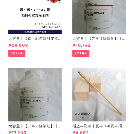
大容量｜【綿・麻の染料定着
大容量｜【アルミ媒染剤】｜5
向上剤】｜2kg×5本｜ライト
00g−3本入り｜塩化アルミニ
¥28,809
¥10,742
フィックスAコンク
ウム
3%OFF
7%OFF
大容量｜【アルミ媒染剤】｜5
摺込み刷毛｜夏毛（毛質が硬
00g−5本入り｜塩化アルミニ
い）1分｜16本入り＊1セット
¥17,903
¥6,882