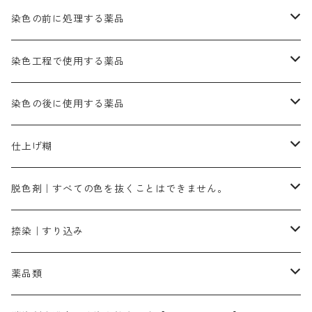
きはだ｜黄色系
ゴールド エロー ＭＧＲ｜山吹色
クロム媒染剤
メチレンブルー｜青色
黒色系
レットMGD｜朱色（定番の色合い）
ブルーMB（定番の色合い）
ハイドロサルファイトコンク
黒色系
バイオレットMFB
45cm×45cm（ハンカチ）｜端の始末も綿糸｜タグなし
緑色系
酸性剤
ソーダ灰｜アルカリ性のPH調整剤
刷毛
染色の前に処理する薬品
カッチ｜茶系
銅媒染液
塩基性ブラック｜黒色
染料一覧ー20g入り
ブリリアントレットMFBR｜青みの朱色
ブルーMR｜赤みの青色
PH調整剤は、直接店舗へ問い合わせください
20g
54cm×54cm（バンダナ）｜端の始末も綿糸｜タグなし
ダークグリンMG（定番の色合い）
摺込み刷毛（スリコミハケ）ー夏毛（硬いタイプ）
茶色系
硫酸第一鉄｜鉄媒染剤
ローケツ筆
精練剤｜汚れ落とし剤｜針状マルセル石鹸
染色工程で使用する薬品
霧島産・晩秋茶｜黄金色（赤みの黄色）｜準備中
メチルバイオレットピュアスペシャル｜紫色
染料一覧ー50g入り
レットM3B｜深みの赤色
ブルーMG｜空色
50g
グリーンMB｜緑色
摺込み刷毛（スリコミハケ）ー冬毛（柔らかいタイプ）
ダークブロンMFB｜こげ茶色
ローケツ用筆｜1本～販売
黒色系
洋型紙（9番手｜中薄口、10番手｜中厚口）
糊落とし剤｜ソルベンCA
染料の吸収促進剤
染色の後に使用する薬品
霧島産・晩秋茶｜媒染剤セット｜準備中
ローダミンB｜赤紫色｜マゼンダ色
染料一覧ー100g入り
ルビンMB｜赤紫色
スカイブルーMB｜緑みの空色
100g
グリーンMY｜黄緑色
摺込み刷毛（スリコミハケ）ーまとめ買い（値引き）
ブロンHNR｜こげ茶色
ローケツ用筆ー10%off｜20本セットお取り寄せ品
ブラックMK（赤みの黒色）
有償サンプル品｜約20cm×27cm
酢酸｜絹・羊毛・ナイロンに使用する
白色系（定番の色合い）
張木｜入荷待ち
濃染処理剤｜ソルバックスPS－900
染料のムラ染め抑制剤（均染剤）
ソーピング剤｜未定着の染料を除去すること
仕上げ糊
染料一覧ー500g入り
ピンクMB｜ピンク色
スカイブルーHNR｜緑みの空色
500g
引染刷毛（ヒキゾメハケ）
ブロンB｜赤茶色
ローケツ用筆ー10％off｜2、6、10、12号、各1本
ブラックMG（青みの黒色）
洋型紙9番手｜中薄口｜約54cm×110cm
芒硝｜綿・麻の染色に使用する。
ネオホワイトR
アゾリン200％｜綿・麻・絹・羊毛・ナイロンの染色
ネオポールB－300｜反応染料のソーピング剤
伸子
染料の浸透剤
仕上げ剤｜柔軟・平滑剤
カルボキシメチルセルロース（CMC）
脱色剤｜すべての色を抜くことはできません。
染料一覧ー1kg入り
ローズMB｜鮮やかなピンク色）
スカイブルーMG｜緑みの空色
1kg
差し刷毛（1～4分、1本から販売可能）
ブロンHN２R｜赤茶色
洋型紙10番手｜中厚口｜約54cm×110cm
レオニールEHC｜反応染料用
ソルバライトS-70｜各種繊維の浸し染めに使用可能
型洗いブラシ
染料の定着向上剤
白場汚染防止剤
海藻系
脱色剤
捺染｜すり込み
ターキスブルーHNG｜緑みの空色
差し刷毛（5分～1寸、10本から取り寄せ）
ライトフィックスAコンク｜綿・麻もしくは直接染料で染めた素材
全体脱色｜ハイドロサルファイトコンク
アルカリ剤｜反応染料用
たんぱく質系
脱色助剤｜浸透・複色抑制剤
染料溶解剤｜染料の均一な浸透・吸着を補助する
薬品類
片羽刷毛
シルクフィックス３A｜絹の染料定着向上剤
部分脱色｜デグロリンSコンク