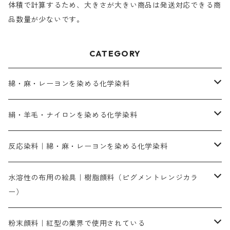
体積で計算するため、大きさが大きい商品は発送対応できる商
品数量が少ないです。
CATEGORY
綿・麻・レーヨンを染める化学染料
直接染料－染色手順が簡単
絹・羊毛・ナイロンを染める化学染料
人気のおすすめ直接染料
お買い得品
反応染料｜綿・麻・レーヨンを染める化学染料
染色に必要な薬品類
染料一覧
お勧めの3原色（赤・青・黄色）
水溶性の布用の絵具｜樹脂顔料（ピグメントレンジカラ
ー）
補助薬品
人気のおすすめ染料
お勧め｜スミフィックス～
染色に必要な薬品類
3原色以外の色目
ネオカラー（色）
粉末顔料｜紅型の業界で使用されている