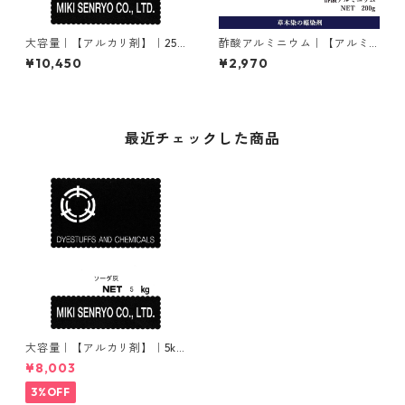
大容量｜【アルカリ剤】｜25k
酢酸アルミニウム｜【アルミ
g｜ソーダ灰（炭酸ナトリウ
媒染剤】｜200g
¥10,450
¥2,970
ム）
最近チェックした商品
大容量｜【アルカリ剤】｜5kg
｜ソーダ灰（炭酸ナトリウ
¥8,003
ム）
3%OFF