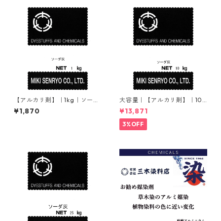
【アルカリ剤】｜1kg｜ソーダ
大容量｜【アルカリ剤】｜10k
灰（炭酸ナトリウム）
g｜ソーダ灰（炭酸ナトリウ
¥1,870
¥13,871
ム）
3%OFF