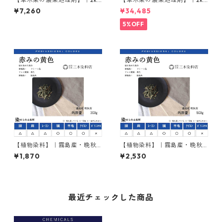
｜ソルバックスPSー900
×5本｜ソルバックスPSー900
¥7,260
¥34,485
5%OFF
【植物染料】｜霧島産・晩秋
【植物染料】｜霧島産・晩秋
茶｜200g入り・単品｜入門・
茶｜500g入り・単品｜標準・
¥1,870
¥2,530
お試し品
お店推奨
最近チェックした商品