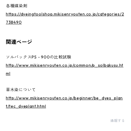
各種媒染剤
https://dyeingtoolshop.mikisenryouten.co.jp/categories/2
738490
関連ページ
ソルバックスPS－900の比較試験
http://www.mikisenryouten.co.jp/common/p_solbakusu.ht
ml
草木染について
http://www.mikisenryouten.co.jp/beginner/be_dyes_plan
t/tec_dyeplant.html
通報する