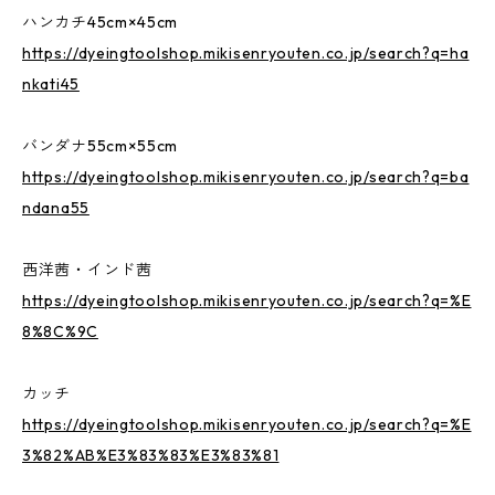
ハンカチ45cm×45cm
https://dyeingtoolshop.mikisenryouten.co.jp/search?q=ha
nkati45
バンダナ55cm×55cm
https://dyeingtoolshop.mikisenryouten.co.jp/search?q=ba
ndana55
西洋茜・インド茜
https://dyeingtoolshop.mikisenryouten.co.jp/search?q=%E
8%8C%9C
カッチ
https://dyeingtoolshop.mikisenryouten.co.jp/search?q=%E
3%82%AB%E3%83%83%E3%83%81