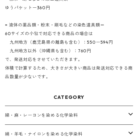
ゆうパケットー360円
= 液体の薬品類・粉末・刷毛などの染色道具類＝
60サイズの小包で対応できる商品の場合は
九州地方（鹿児島県の離島も含む）：550ー594円
九州地方以外（沖縄県も含む）：760円
で、発送対応をさせていただきます。
体積で計算するため、大きさが大きい商品は発送対応できる商
品数量が少ないです。
CATEGORY
綿・麻・レーヨンを染める化学染料
直接染料－染色手順が簡単
絹・羊毛・ナイロンを染める化学染料