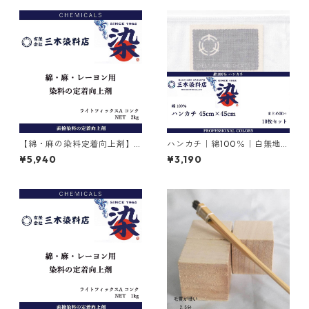
【綿・麻の染料定着向上剤】
ハンカチ｜綿100％｜白無地｜
｜2kg｜ライトフィックスAコ
45cm×45cm｜10枚×1セット
¥5,940
¥3,190
ンク