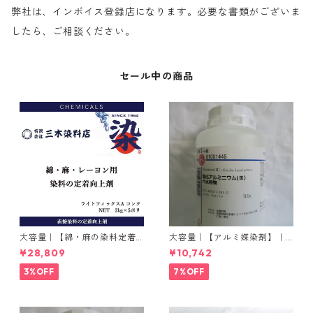
弊社は、インボイス登録店になります。必要な書類がございま
したら、ご相談ください。
セール中の商品
大容量｜【綿・麻の染料定着
大容量｜【アルミ媒染剤】｜5
向上剤】｜2kg×5本｜ライト
00g−3本入り｜塩化アルミニ
¥28,809
¥10,742
フィックスAコンク
ウム
3%OFF
7%OFF