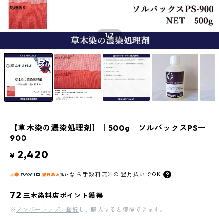
1
/7
【草木染の濃染処理剤】｜500g｜ソルバックスPSー
900
2,420
¥
なら
手数料無料の
翌月払いでOK
72
三木染料店ポイント獲得
※
メンバーシップに登録
し、購入すると獲得できます。