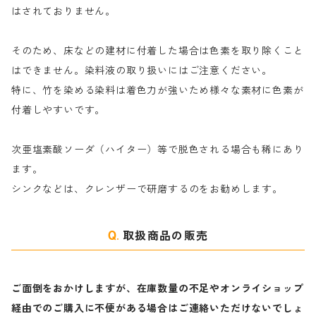
｜反応染料の還元防止剤リキッドタイプ
ナ行
粉末顔料
はされておりません。
そのため、床などの建材に付着した場合は色素を取り除くこと
ハ行
綿・麻を染める染料
はできません。染料液の取り扱いにはご注意ください。
特に、竹を染める染料は着色力が強いため様々な素材に色素が
マ行
絹・羊毛を染める染料
付着しやすいです。
ヤ行
次亜塩素酸ソーダ（ハイター）等で脱色される場合も稀にあり
ます。
ラ行
シンクなどは、クレンザーで研磨するのをお勧めします。
取扱商品の販売
ご面倒をおかけしますが、在庫数量の不足やオンライショップ
経由でのご購入に不便がある場合はご連絡いただけないでしょ