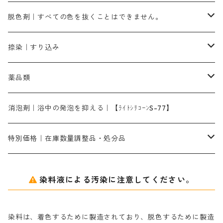
染料一覧ー500g入り
ピンクMB｜ピンク色
スカイブルーHNR｜緑みの空色
500g
引染刷毛（ヒキゾメハケ）
ブロンB｜赤茶色
ローケツ用筆ー10％off｜2、6、10、12号、各1本
ブラックMG（青みの黒色）
洋型紙9番手｜中薄口｜約54cm×110cm
芒硝｜綿・麻の染色に使用する。
ネオホワイトR
アゾリン200％｜綿・麻・絹・羊毛・ナイロンの染色
ネオポールB－300｜反応染料のソーピング剤
伸子
染料の浸透剤
仕上げ剤｜柔軟・平滑剤
カルボキシメチルセルロース（CMC）
脱色剤｜すべての色を抜くことはできません。
染料一覧ー1kg入り
ローズMB｜鮮やかなピンク色）
スカイブルーMG｜緑みの空色
1kg
差し刷毛（1～4分、1本から販売可能）
ブロンHN２R｜赤茶色
洋型紙10番手｜中厚口｜約54cm×110cm
レオニールEHC｜反応染料用
ソルバライトS-70｜各種繊維の浸し染めに使用可能
型洗いブラシ
染料の定着向上剤
白場汚染防止剤
海藻系
脱色剤
捺染｜すり込み
ターキスブルーHNG｜緑みの空色
差し刷毛（5分～1寸、10本から取り寄せ）
ライトフィックスAコンク｜綿・麻もしくは直接染料で染めた素材
全体脱色｜ハイドロサルファイトコンク
アルカリ剤｜反応染料用
たんぱく質系
脱色助剤｜浸透・複色抑制剤
染料溶解剤｜染料の均一な浸透・吸着を補助する
薬品類
片羽刷毛
シルクフィックス３A｜絹の染料定着向上剤
部分脱色｜デグロリンSコンク
ソーダ灰
メイプロガムNP｜にじみ防止剤
染料溶解剤
化学糊（PVA）
捺染糊
ア行
消泡剤｜浴中の発泡を抑える｜【ﾗｲﾄｼﾘｺｰﾝS-77】
ネオフィックスFC200％｜反応染料で染めた素材
アミラヂンD｜浸透・複色抑制剤
セレナゾールPDN｜各種染料の染料溶解剤
メイプロガムNP（綿・麻・絹用｜直接・酸性・含金染料用）
防腐剤｜アルカリ性
白場汚染防止剤｜ソーピング剤｜水洗する際の再汚染防止剤
カ行
特別価格｜在庫数量調整品・処分品
アルギン酸ナトリウム（反応染料専用）
薬品｜編集中
サ行
クローバーリッパ―
染料液による汚染に注意してください。
尿素｜反応染料の捺染時の湿潤剤・溶解剤
捺染糊の防腐剤|｜アルカリ性｜【プロテクトールN】
タ行
ダルマ画鋲
染料は、着色するために製造されており、脱色するために製造