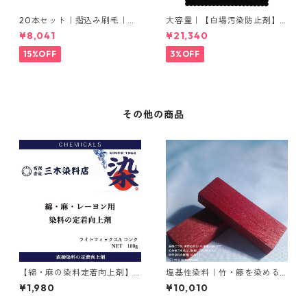
20本セット｜摺込み刷毛｜夏
大容量｜【白場汚染防止剤】
毛（毛質が硬い）0.5分
｜2kg×5本｜ホワイトクリー
¥8,041
¥21,340
ナＭ
15%OFF
3%OFF
その他の商品
【綿・麻の染料定着向上剤】
塩基性染料｜竹・籐を染める
｜100g｜ライトフィックスA
｜500g｜M.Bビスマークブロ
¥1,980
¥10,010
コンク
ンＢ（茶色）