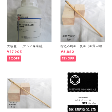
大容量｜【アルミ媒染剤】｜5
摺込み刷毛｜夏毛（毛質が硬
00g−5本入り｜塩化アルミニ
い）1分｜16本入り＊1セット
¥17,903
¥6,882
ウム
7%OFF
15%OFF