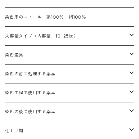
橙色系
緑色｜20g入りのみ公開
染料の定着向上剤
その他の薬剤（調整中）
銀朱本朱黄口
ファストエロ―R（赤みの黄色）
インド茜・西洋茜のセット商品
エロー ＭＧＲ｜明るい緑みの黄色
群青
オレンヂMG｜黄みの橙色
アルミ媒染剤
ビスマークブロンB｜赤茶色
緑色系
赤色系
黒色｜在庫処分特価
ソーダ灰｜アルカリ性のPH調整剤
オリジナル染料｜スス竹色｜ミキセットファストブロンGR
インディゴピュア
45cm×45cm（ハンカチ）｜端の始末も綿糸｜タグなし
染色用のストール｜綿100％・絹100％
緑色系
茶色｜20g入りのみ公開
本黄土（取り寄せ）
すおう｜赤色系
ゴールド エロー ＭＧ｜緑みの黄色
ミロリーブルー
オレンヂMGD（定番の色合い）
鉄媒染剤
塩基性エロ―｜液体タイプ
茶色系
レットMFB｜赤色（定番の色合い）
青色系
緑色｜在庫処分特価
藍染
アルカリ剤
54cm×54cm（バンダナ）｜端の始末も綿糸｜タグなし
大容量タイプ（内容量：10~25㎏）
茶色系
灰色｜20g入りのみ公開
かりやす｜黄色系
ゴールド エロー ＭＦＲ｜赤みの黄色
オレンヂMGR（赤みの橙色）
スズ媒染剤
塩基性レット｜赤色
灰色系
レットMG｜黄みの朱色
ネビーブルーMB（定番の色合い）
ぶどう糖
灰色系
紫色系
茶色｜在庫処分特価
染色用途のハンカチ・バンダナ
ハイドロサルファイトコンク
芒硝｜綿の染色時の吸収促進剤
染色道具
黒色
きはだ｜黄色系
ゴールド エロー ＭＧＲ｜山吹色
クロム媒染剤
メチレンブルー｜青色
黒色系
レットMGD｜朱色（定番の色合い）
ブルーMB（定番の色合い）
ハイドロサルファイトコンク
黒色系
バイオレットMFB
45cm×45cm（ハンカチ）｜端の始末も綿糸｜タグなし
緑色系
酸性剤
ソーダ灰｜アルカリ性のPH調整剤
刷毛
染色の前に処理する薬品
カッチ｜茶系
銅媒染液
塩基性ブラック｜黒色
染料一覧ー20g入り
ブリリアントレットMFBR｜青みの朱色
ブルーMR｜赤みの青色
PH調整剤は、直接店舗へ問い合わせください
20g
54cm×54cm（バンダナ）｜端の始末も綿糸｜タグなし
ダークグリンMG（定番の色合い）
摺込み刷毛（スリコミハケ）ー夏毛（硬いタイプ）
茶色系
硫酸第一鉄｜鉄媒染剤
ローケツ筆
精練剤｜汚れ落とし剤｜針状マルセル石鹸
染色工程で使用する薬品
霧島産・晩秋茶｜黄金色（赤みの黄色）｜準備中
メチルバイオレットピュアスペシャル｜紫色
染料一覧ー50g入り
レットM3B｜深みの赤色
ブルーMG｜空色
50g
グリーンMB｜緑色
摺込み刷毛（スリコミハケ）ー冬毛（柔らかいタイプ）
ダークブロンMFB｜こげ茶色
ローケツ用筆｜1本～販売
黒色系
洋型紙（9番手｜中薄口、10番手｜中厚口）
糊落とし剤｜ソルベンCA
染料の吸収促進剤
染色の後に使用する薬品
霧島産・晩秋茶｜媒染剤セット｜準備中
ローダミンB｜赤紫色｜マゼンダ色
染料一覧ー100g入り
ルビンMB｜赤紫色
スカイブルーMB｜緑みの空色
100g
グリーンMY｜黄緑色
摺込み刷毛（スリコミハケ）ーまとめ買い（値引き）
ブロンHNR｜こげ茶色
ローケツ用筆ー10%off｜20本セットお取り寄せ品
ブラックMK（赤みの黒色）
有償サンプル品｜約20cm×27cm
酢酸｜絹・羊毛・ナイロンに使用する
白色系（定番の色合い）
張木｜入荷待ち
濃染処理剤｜ソルバックスPS－900
染料のムラ染め抑制剤（均染剤）
ソーピング剤｜未定着の染料を除去すること
仕上げ糊