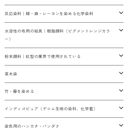
人気のおすすめ直接染料
お買い得品
反応染料｜綿・麻・レーヨンを染める化学染料
染色に必要な薬品類
染料一覧
お勧めの3原色（赤・青・黄色）
水溶性の布用の絵具｜樹脂顔料（ピグメントレンジカラ
ー）
補助薬品
人気のおすすめ染料
お勧め｜スミフィックス～
染色に必要な薬品類
3原色以外の色目
ネオカラー（色）
粉末顔料｜紅型の業界で使用されている
赤色系
赤色系
レマゾール
赤色
補助薬品
染色に必要な薬品
内容量：100g
バィンダー（定着剤）
赤色系
草木染
黄色系
黄色系
青色
アルカリ剤
補助薬品
内容量：500g
本洋紅
増粘剤
黄色系
植物染料
竹・籐を染める
橙色系
青色系
橙色｜20g入りのみ公開
吸収促進剤
捺染に必要な材料
定番の色合い
代用朱黄色口
ファストエロ―10GN（鮮やかな黄色）
人気のおすすめ植物染料
黄色系
青色系
濃染処理剤｜ソルバックスPS－900
人気のおすすめ竹・藤を染める染料
インディゴピュア（デニム生地の染料、化学藍）
青色系
紫色系
紫色｜20g入りのみ公開
ソーピング剤
捺染糊
銀朱本朱赤口
ファストエロ―5GN（黄色）
インド茜・西洋茜の個別販売
エロ―M3G｜定番の色合い
NSBAブルー
オレンジ系
白色｜胡粉
媒染剤
塩基性染料（混色可能）
初心者向けお試しセット販売
染色用のハンカチ・バンダナ
紫色系