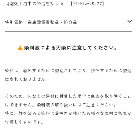
シルクフィックス３A｜絹の染料定着向上剤
部分脱色｜デグロリンSコンク
ソーダ灰
メイプロガムNP｜にじみ防止剤
染料溶解剤
化学糊（PVA）
捺染糊
ア行
消泡剤｜浴中の発泡を抑える｜【ﾗｲﾄｼﾘｺｰﾝS-77】
ネオフィックスFC200％｜反応染料で染めた素材
アミラヂンD｜浸透・複色抑制剤
セレナゾールPDN｜各種染料の染料溶解剤
メイプロガムNP（綿・麻・絹用｜直接・酸性・含金染料用）
防腐剤｜アルカリ性
白場汚染防止剤｜ソーピング剤｜水洗する際の再汚染防止剤
カ行
特別価格｜在庫数量調整品・処分品
アルギン酸ナトリウム（反応染料専用）
薬品｜編集中
サ行
クローバーリッパ―
染料液による汚染に注意してください。
尿素｜反応染料の捺染時の湿潤剤・溶解剤
捺染糊の防腐剤|｜アルカリ性｜【プロテクトールN】
タ行
ダルマ画鋲
染料は、着色するために製造されており、脱色するために製造
｜反応染料の還元防止剤リキッドタイプ
ナ行
粉末顔料
はされておりません。
そのため、床などの建材に付着した場合は色素を取り除くこと
ハ行
綿・麻を染める染料
はできません。染料液の取り扱いにはご注意ください。
特に、竹を染める染料は着色力が強いため様々な素材に色素が
マ行
絹・羊毛を染める染料
付着しやすいです。
ヤ行