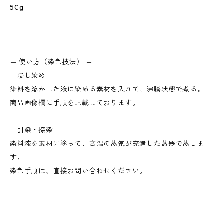
50g
＝ 使い方（染色技法） ＝
浸し染め
染料を溶かした液に染める素材を入れて、沸騰状態で煮る。
商品画像欄に手順を記載しております。
引染・捺染
染料液を素材に塗って、高温の蒸気が充満した蒸器で蒸しま
す。
染色手順は、直接お問い合わせください。