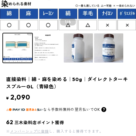
1
/4
直接染料｜綿・麻を染める｜50g｜ダイレクトターキ
スブルーGL（青緑色）
2,090
¥
なら
手数料無料の
翌月払いでOK
62
三木染料店ポイント獲得
※
メンバーシップに登録
し、購入すると獲得できます。