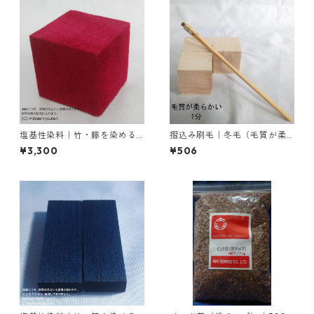
塩基性染料｜竹・籐を染める
摺込み刷毛｜冬毛（毛質が柔
｜100g｜塩基性レット（赤色
らかい）1分
¥3,300
¥506
系）