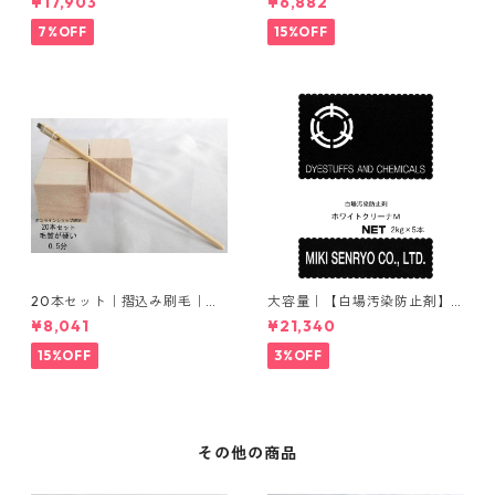
¥17,903
¥6,882
ウム
7%OFF
15%OFF
20本セット｜摺込み刷毛｜夏
大容量｜【白場汚染防止剤】
毛（毛質が硬い）0.5分
｜2kg×5本｜ホワイトクリー
¥8,041
¥21,340
ナＭ
15%OFF
3%OFF
その他の商品