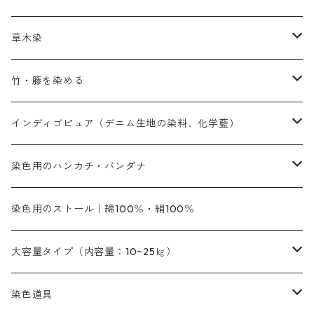
赤色系
赤色系
レマゾール
赤色
補助薬品
染色に必要な薬品
内容量：100g
バィンダー（定着剤）
赤色系
草木染
黄色系
黄色系
青色
アルカリ剤
補助薬品
内容量：500g
本洋紅
増粘剤
黄色系
植物染料
竹・籐を染める
橙色系
青色系
橙色｜20g入りのみ公開
吸収促進剤
捺染に必要な材料
定番の色合い
代用朱黄色口
ファストエロ―10GN（鮮やかな黄色）
人気のおすすめ植物染料
黄色系
青色系
濃染処理剤｜ソルバックスPS－900
人気のおすすめ竹・藤を染める染料
インディゴピュア（デニム生地の染料、化学藍）
青色系
紫色系
紫色｜20g入りのみ公開
ソーピング剤
捺染糊
銀朱本朱赤口
ファストエロ―5GN（黄色）
インド茜・西洋茜の個別販売
エロ―M3G｜定番の色合い
NSBAブルー
オレンジ系
白色｜胡粉
媒染剤
塩基性染料（混色可能）
初心者向けお試しセット販売
染色用のハンカチ・バンダナ
紫色系
橙色系
緑色｜20g入りのみ公開
染料の定着向上剤
その他の薬剤（調整中）
銀朱本朱黄口
ファストエロ―R（赤みの黄色）
インド茜・西洋茜のセット商品
エロー ＭＧＲ｜明るい緑みの黄色
群青
オレンヂMG｜黄みの橙色
アルミ媒染剤
ビスマークブロンB｜赤茶色
緑色系
赤色系
黒色｜在庫処分特価
ソーダ灰｜アルカリ性のPH調整剤
オリジナル染料｜スス竹色｜ミキセットファストブロンGR
インディゴピュア
45cm×45cm（ハンカチ）｜端の始末も綿糸｜タグなし
染色用のストール｜綿100％・絹100％
緑色系
茶色｜20g入りのみ公開
本黄土（取り寄せ）
すおう｜赤色系
ゴールド エロー ＭＧ｜緑みの黄色
ミロリーブルー
オレンヂMGD（定番の色合い）
鉄媒染剤
塩基性エロ―｜液体タイプ
茶色系
レットMFB｜赤色（定番の色合い）
青色系
緑色｜在庫処分特価
藍染
アルカリ剤
54cm×54cm（バンダナ）｜端の始末も綿糸｜タグなし
大容量タイプ（内容量：10~25㎏）
茶色系
灰色｜20g入りのみ公開
かりやす｜黄色系
ゴールド エロー ＭＦＲ｜赤みの黄色
オレンヂMGR（赤みの橙色）
スズ媒染剤
塩基性レット｜赤色
灰色系
レットMG｜黄みの朱色
ネビーブルーMB（定番の色合い）
ぶどう糖
灰色系
紫色系
茶色｜在庫処分特価
染色用途のハンカチ・バンダナ
ハイドロサルファイトコンク
芒硝｜綿の染色時の吸収促進剤
染色道具
黒色