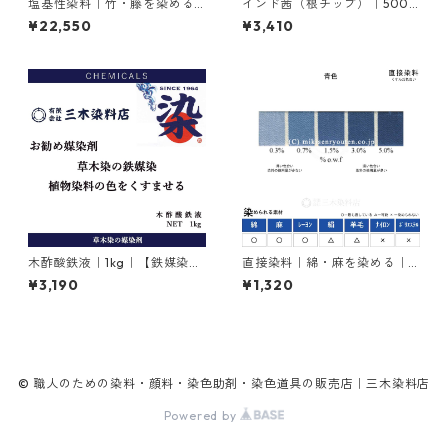
塩基性染料｜竹・籐を染める
インド茜（根チップ）｜500g
｜1kg｜塩基性ブラック（黒色
｜植物染料
¥22,550
¥3,410
系）
木酢酸鉄液｜1kg｜【鉄媒染
直接染料｜綿・麻を染める｜2
剤】
0g｜シリアスファストブルー
¥3,190
¥1,320
BGL（青色）
© 職人のための染料・顔料・染色助剤・染色道具の販売店｜三木染料店
Powered by