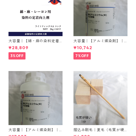
大容量｜【綿・麻の染料定着
大容量｜【アルミ媒染剤】｜5
向上剤】｜2kg×5本｜ライト
00g−3本入り｜塩化アルミニ
¥28,809
¥10,742
フィックスAコンク
ウム
3%OFF
7%OFF
大容量｜【アルミ媒染剤】｜5
摺込み刷毛｜夏毛（毛質が硬
00g−5本入り｜塩化アルミニ
い）1分｜16本入り＊1セット