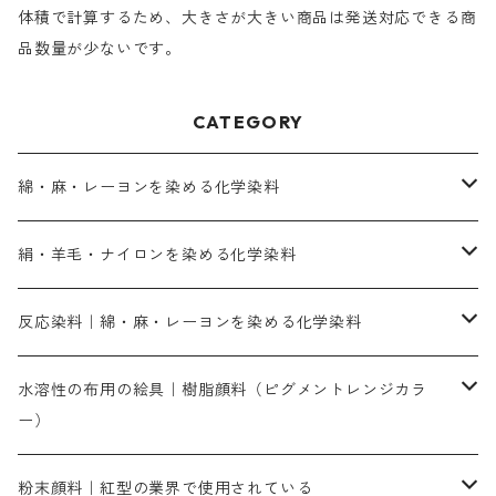
体積で計算するため、大きさが大きい商品は発送対応できる商
品数量が少ないです。
CATEGORY
綿・麻・レーヨンを染める化学染料
直接染料－染色手順が簡単
絹・羊毛・ナイロンを染める化学染料
人気のおすすめ直接染料
お買い得品
反応染料｜綿・麻・レーヨンを染める化学染料
染色に必要な薬品類
染料一覧
お勧めの3原色（赤・青・黄色）
水溶性の布用の絵具｜樹脂顔料（ピグメントレンジカラ
ー）
補助薬品
人気のおすすめ染料
お勧め｜スミフィックス～
染色に必要な薬品類
3原色以外の色目
ネオカラー（色）
粉末顔料｜紅型の業界で使用されている