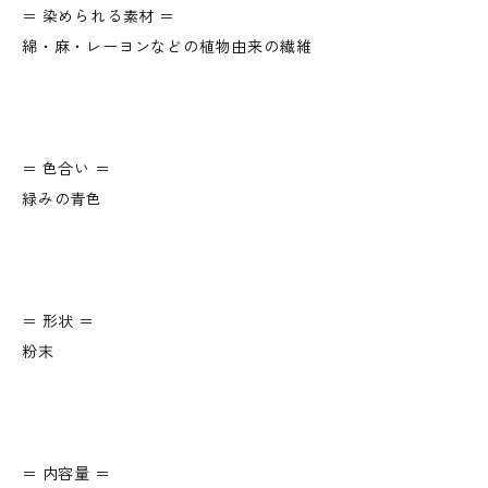
＝ 染められる素材 ＝
綿・麻・レーヨンなどの植物由来の繊維
＝ 色合い ＝
緑みの青色
＝ 形状 ＝
粉末
＝ 内容量 ＝