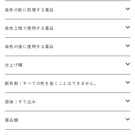
きはだ｜黄色系
ゴールド エロー ＭＧＲ｜山吹色
クロム媒染剤
メチレンブルー｜青色
黒色系
レットMGD｜朱色（定番の色合い）
ブルーMB（定番の色合い）
ハイドロサルファイトコンク
黒色系
バイオレットMFB
45cm×45cm（ハンカチ）｜端の始末も綿糸｜タグなし
緑色系
酸性剤
ソーダ灰｜アルカリ性のPH調整剤
刷毛
染色の前に処理する薬品
カッチ｜茶系
銅媒染液
塩基性ブラック｜黒色
染料一覧ー20g入り
ブリリアントレットMFBR｜青みの朱色
ブルーMR｜赤みの青色
PH調整剤は、直接店舗へ問い合わせください
20g
54cm×54cm（バンダナ）｜端の始末も綿糸｜タグなし
ダークグリンMG（定番の色合い）
摺込み刷毛（スリコミハケ）ー夏毛（硬いタイプ）
茶色系
硫酸第一鉄｜鉄媒染剤
ローケツ筆
精練剤｜汚れ落とし剤｜針状マルセル石鹸
染色工程で使用する薬品
霧島産・晩秋茶｜黄金色（赤みの黄色）｜準備中
メチルバイオレットピュアスペシャル｜紫色
染料一覧ー50g入り
レットM3B｜深みの赤色
ブルーMG｜空色
50g
グリーンMB｜緑色
摺込み刷毛（スリコミハケ）ー冬毛（柔らかいタイプ）
ダークブロンMFB｜こげ茶色
ローケツ用筆｜1本～販売
黒色系
洋型紙（9番手｜中薄口、10番手｜中厚口）
糊落とし剤｜ソルベンCA
染料の吸収促進剤
染色の後に使用する薬品
霧島産・晩秋茶｜媒染剤セット｜準備中
ローダミンB｜赤紫色｜マゼンダ色
染料一覧ー100g入り
ルビンMB｜赤紫色
スカイブルーMB｜緑みの空色
100g
グリーンMY｜黄緑色
摺込み刷毛（スリコミハケ）ーまとめ買い（値引き）
ブロンHNR｜こげ茶色
ローケツ用筆ー10%off｜20本セットお取り寄せ品
ブラックMK（赤みの黒色）
有償サンプル品｜約20cm×27cm
酢酸｜絹・羊毛・ナイロンに使用する
白色系（定番の色合い）
張木｜入荷待ち
濃染処理剤｜ソルバックスPS－900
染料のムラ染め抑制剤（均染剤）
ソーピング剤｜未定着の染料を除去すること
仕上げ糊
染料一覧ー500g入り
ピンクMB｜ピンク色
スカイブルーHNR｜緑みの空色
500g
引染刷毛（ヒキゾメハケ）
ブロンB｜赤茶色
ローケツ用筆ー10％off｜2、6、10、12号、各1本
ブラックMG（青みの黒色）
洋型紙9番手｜中薄口｜約54cm×110cm
芒硝｜綿・麻の染色に使用する。
ネオホワイトR
アゾリン200％｜綿・麻・絹・羊毛・ナイロンの染色
ネオポールB－300｜反応染料のソーピング剤
伸子
染料の浸透剤
仕上げ剤｜柔軟・平滑剤
カルボキシメチルセルロース（CMC）
脱色剤｜すべての色を抜くことはできません。
染料一覧ー1kg入り
ローズMB｜鮮やかなピンク色）
スカイブルーMG｜緑みの空色
1kg
差し刷毛（1～4分、1本から販売可能）
ブロンHN２R｜赤茶色
洋型紙10番手｜中厚口｜約54cm×110cm
レオニールEHC｜反応染料用
ソルバライトS-70｜各種繊維の浸し染めに使用可能
型洗いブラシ
染料の定着向上剤
白場汚染防止剤
海藻系
脱色剤
捺染｜すり込み
ターキスブルーHNG｜緑みの空色
差し刷毛（5分～1寸、10本から取り寄せ）
ライトフィックスAコンク｜綿・麻もしくは直接染料で染めた素材
全体脱色｜ハイドロサルファイトコンク
アルカリ剤｜反応染料用
たんぱく質系
脱色助剤｜浸透・複色抑制剤
染料溶解剤｜染料の均一な浸透・吸着を補助する
薬品類
片羽刷毛