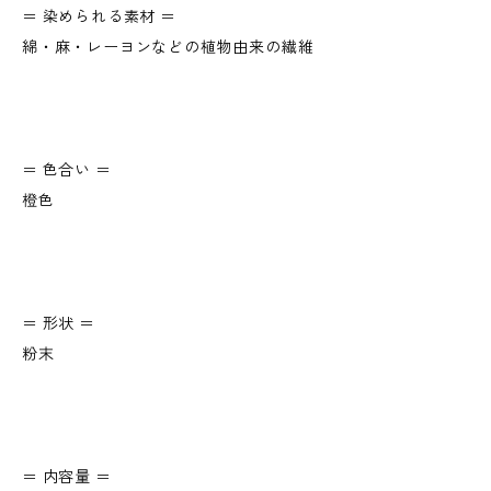
＝ 染められる素材 ＝
綿・麻・レーヨンなどの植物由来の繊維
＝ 色合い ＝
橙色
＝ 形状 ＝
粉末
＝ 内容量 ＝