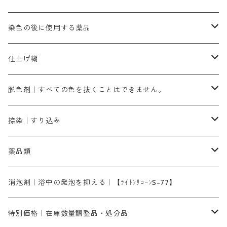
霧島産・晩秋茶｜黄金色（赤みの黄色）｜準備中
メチルバイオレットピュアスペシャル｜紫色
染料一覧ー50g入り
レットM3B｜深みの赤色
ブルーMG｜空色
50g
グリーンMB｜緑色
摺込み刷毛（スリコミハケ）ー冬毛（柔らかいタイプ）
ダークブロンMFB｜こげ茶色
ローケツ用筆｜1本～販売
黒色系
洋型紙（9番手｜中薄口、10番手｜中厚口）
糊落とし剤｜ソルベンCA
染料の吸収促進剤
染色の後に使用する薬品
霧島産・晩秋茶｜媒染剤セット｜準備中
ローダミンB｜赤紫色｜マゼンダ色
染料一覧ー100g入り
ルビンMB｜赤紫色
スカイブルーMB｜緑みの空色
100g
グリーンMY｜黄緑色
摺込み刷毛（スリコミハケ）ーまとめ買い（値引き）
ブロンHNR｜こげ茶色
ローケツ用筆ー10%off｜20本セットお取り寄せ品
ブラックMK（赤みの黒色）
有償サンプル品｜約20cm×27cm
酢酸｜絹・羊毛・ナイロンに使用する
白色系（定番の色合い）
張木｜入荷待ち
濃染処理剤｜ソルバックスPS－900
染料のムラ染め抑制剤（均染剤）
ソーピング剤｜未定着の染料を除去すること
仕上げ糊
染料一覧ー500g入り
ピンクMB｜ピンク色
スカイブルーHNR｜緑みの空色
500g
引染刷毛（ヒキゾメハケ）
ブロンB｜赤茶色
ローケツ用筆ー10％off｜2、6、10、12号、各1本
ブラックMG（青みの黒色）
洋型紙9番手｜中薄口｜約54cm×110cm
芒硝｜綿・麻の染色に使用する。
ネオホワイトR
アゾリン200％｜綿・麻・絹・羊毛・ナイロンの染色
ネオポールB－300｜反応染料のソーピング剤
伸子
染料の浸透剤
仕上げ剤｜柔軟・平滑剤
カルボキシメチルセルロース（CMC）
脱色剤｜すべての色を抜くことはできません。
染料一覧ー1kg入り
ローズMB｜鮮やかなピンク色）
スカイブルーMG｜緑みの空色
1kg
差し刷毛（1～4分、1本から販売可能）
ブロンHN２R｜赤茶色
洋型紙10番手｜中厚口｜約54cm×110cm
レオニールEHC｜反応染料用
ソルバライトS-70｜各種繊維の浸し染めに使用可能
型洗いブラシ
染料の定着向上剤
白場汚染防止剤
海藻系
脱色剤
捺染｜すり込み
ターキスブルーHNG｜緑みの空色
差し刷毛（5分～1寸、10本から取り寄せ）
ライトフィックスAコンク｜綿・麻もしくは直接染料で染めた素材
全体脱色｜ハイドロサルファイトコンク
アルカリ剤｜反応染料用
たんぱく質系
脱色助剤｜浸透・複色抑制剤
染料溶解剤｜染料の均一な浸透・吸着を補助する
薬品類
片羽刷毛
シルクフィックス３A｜絹の染料定着向上剤
部分脱色｜デグロリンSコンク
ソーダ灰
メイプロガムNP｜にじみ防止剤
染料溶解剤
化学糊（PVA）
捺染糊
ア行
消泡剤｜浴中の発泡を抑える｜【ﾗｲﾄｼﾘｺｰﾝS-77】
ネオフィックスFC200％｜反応染料で染めた素材
アミラヂンD｜浸透・複色抑制剤
セレナゾールPDN｜各種染料の染料溶解剤
メイプロガムNP（綿・麻・絹用｜直接・酸性・含金染料用）
防腐剤｜アルカリ性
白場汚染防止剤｜ソーピング剤｜水洗する際の再汚染防止剤
カ行
特別価格｜在庫数量調整品・処分品