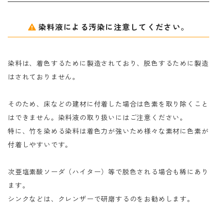
アルギン酸ナトリウム（反応染料専用）
薬品｜編集中
サ行
クローバーリッパ―
染料液による汚染に注意してください。
尿素｜反応染料の捺染時の湿潤剤・溶解剤
捺染糊の防腐剤|｜アルカリ性｜【プロテクトールN】
タ行
ダルマ画鋲
染料は、着色するために製造されており、脱色するために製造
｜反応染料の還元防止剤リキッドタイプ
ナ行
粉末顔料
はされておりません。
そのため、床などの建材に付着した場合は色素を取り除くこと
ハ行
綿・麻を染める染料
はできません。染料液の取り扱いにはご注意ください。
特に、竹を染める染料は着色力が強いため様々な素材に色素が
マ行
絹・羊毛を染める染料
付着しやすいです。
ヤ行
次亜塩素酸ソーダ（ハイター）等で脱色される場合も稀にあり
ます。
ラ行
シンクなどは、クレンザーで研磨するのをお勧めします。