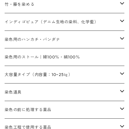
内容量：500g
本洋紅
増粘剤
黄色系
植物染料
竹・籐を染める
橙色系
青色系
橙色｜20g入りのみ公開
吸収促進剤
捺染に必要な材料
定番の色合い
代用朱黄色口
ファストエロ―10GN（鮮やかな黄色）
人気のおすすめ植物染料
黄色系
青色系
濃染処理剤｜ソルバックスPS－900
人気のおすすめ竹・藤を染める染料
インディゴピュア（デニム生地の染料、化学藍）
青色系
紫色系
紫色｜20g入りのみ公開
ソーピング剤
捺染糊
銀朱本朱赤口
ファストエロ―5GN（黄色）
インド茜・西洋茜の個別販売
エロ―M3G｜定番の色合い
NSBAブルー
オレンジ系
白色｜胡粉
媒染剤
塩基性染料（混色可能）
初心者向けお試しセット販売
染色用のハンカチ・バンダナ
紫色系
橙色系
緑色｜20g入りのみ公開
染料の定着向上剤
その他の薬剤（調整中）
銀朱本朱黄口
ファストエロ―R（赤みの黄色）
インド茜・西洋茜のセット商品
エロー ＭＧＲ｜明るい緑みの黄色
群青
オレンヂMG｜黄みの橙色
アルミ媒染剤
ビスマークブロンB｜赤茶色
緑色系
赤色系
黒色｜在庫処分特価
ソーダ灰｜アルカリ性のPH調整剤
オリジナル染料｜スス竹色｜ミキセットファストブロンGR
インディゴピュア
45cm×45cm（ハンカチ）｜端の始末も綿糸｜タグなし
染色用のストール｜綿100％・絹100％
緑色系
茶色｜20g入りのみ公開
本黄土（取り寄せ）
すおう｜赤色系
ゴールド エロー ＭＧ｜緑みの黄色
ミロリーブルー
オレンヂMGD（定番の色合い）
鉄媒染剤
塩基性エロ―｜液体タイプ
茶色系
レットMFB｜赤色（定番の色合い）
青色系
緑色｜在庫処分特価
藍染
アルカリ剤
54cm×54cm（バンダナ）｜端の始末も綿糸｜タグなし
大容量タイプ（内容量：10~25㎏）
茶色系
灰色｜20g入りのみ公開
かりやす｜黄色系
ゴールド エロー ＭＦＲ｜赤みの黄色
オレンヂMGR（赤みの橙色）
スズ媒染剤
塩基性レット｜赤色
灰色系
レットMG｜黄みの朱色
ネビーブルーMB（定番の色合い）
ぶどう糖
灰色系
紫色系
茶色｜在庫処分特価
染色用途のハンカチ・バンダナ
ハイドロサルファイトコンク
芒硝｜綿の染色時の吸収促進剤
染色道具
黒色
きはだ｜黄色系
ゴールド エロー ＭＧＲ｜山吹色
クロム媒染剤
メチレンブルー｜青色
黒色系
レットMGD｜朱色（定番の色合い）
ブルーMB（定番の色合い）
ハイドロサルファイトコンク
黒色系
バイオレットMFB
45cm×45cm（ハンカチ）｜端の始末も綿糸｜タグなし
緑色系
酸性剤
ソーダ灰｜アルカリ性のPH調整剤
刷毛
染色の前に処理する薬品
カッチ｜茶系
銅媒染液
塩基性ブラック｜黒色
染料一覧ー20g入り
ブリリアントレットMFBR｜青みの朱色
ブルーMR｜赤みの青色
PH調整剤は、直接店舗へ問い合わせください
20g
54cm×54cm（バンダナ）｜端の始末も綿糸｜タグなし
ダークグリンMG（定番の色合い）
摺込み刷毛（スリコミハケ）ー夏毛（硬いタイプ）
茶色系
硫酸第一鉄｜鉄媒染剤
ローケツ筆
精練剤｜汚れ落とし剤｜針状マルセル石鹸
染色工程で使用する薬品