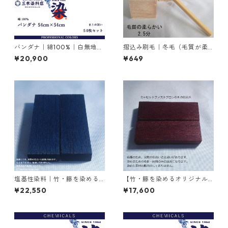
バンダナ｜綿100%｜白無地｜
摺込み刷毛｜冬毛（毛質が柔
54cm×54cm｜50枚×1セット
らかい）2.5分
¥20,900
¥649
塩基性染料｜竹・籐を染める
【竹・籐を染めるオリジナル
｜1kg｜塩基性ブラック（黒色
染料】｜1kg｜ミキセットファ
¥22,550
¥17,600
系）
ストブロンＧＲ（こげ茶色）