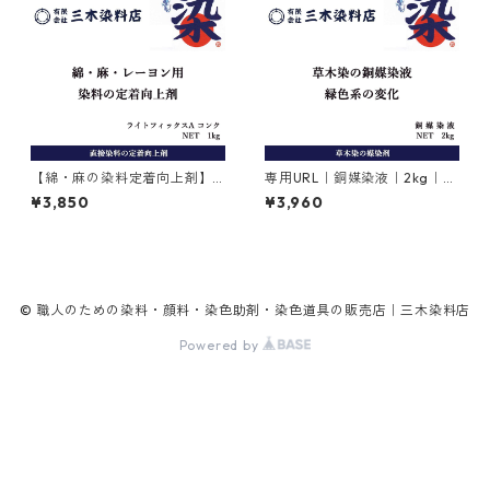
【綿・麻の染料定着向上剤】
専用URL｜銅媒染液｜2kg｜
｜1kg｜ライトフィックスAコ
【銅媒染剤】
¥3,850
¥3,960
ンク
© 職人のための染料・顔料・染色助剤・染色道具の販売店｜三木染料店
Powered by