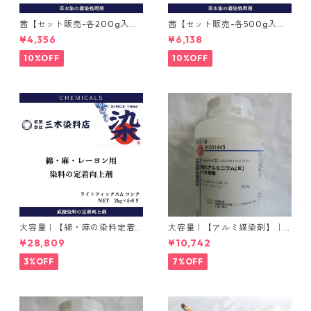
茜【セット販売-各200g入
茜【セット販売-各500g入
り】｜インド茜と西洋茜
り】｜インド茜と西洋茜
¥4,356
¥6,138
10%OFF
10%OFF
大容量｜【綿・麻の染料定着
大容量｜【アルミ媒染剤】｜5
向上剤】｜2kg×5本｜ライト
00g−3本入り｜塩化アルミニ
¥28,809
¥10,742
フィックスAコンク
ウム
3%OFF
7%OFF