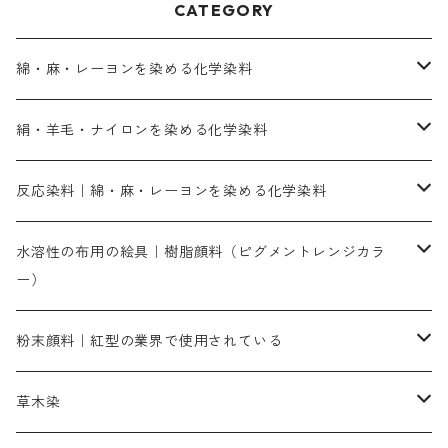
CATEGORY
綿・麻・レーヨンを染める化学染料
直接染料－染色手順が簡単
絹・羊毛・ナイロンを染める化学染料
人気のおすすめ直接染料
お買い得品
反応染料｜綿・麻・レーヨンを染める化学染料
染色に必要な薬品類
染料一覧
お勧めの3原色（赤・青・黄色）
水溶性の布用の絵具｜樹脂顔料（ピグメントレンジカラ
ー）
補助薬品
人気のおすすめ染料
お勧め｜スミフィックス～
染色に必要な薬品類
3原色以外の色目
ネオカラー（色）
粉末顔料｜紅型の業界で使用されている
赤色系
赤色系
レマゾール
赤色
補助薬品
染色に必要な薬品
内容量：100g
バィンダー（定着剤）
赤色系
草木染
黄色系
黄色系
青色
アルカリ剤
補助薬品