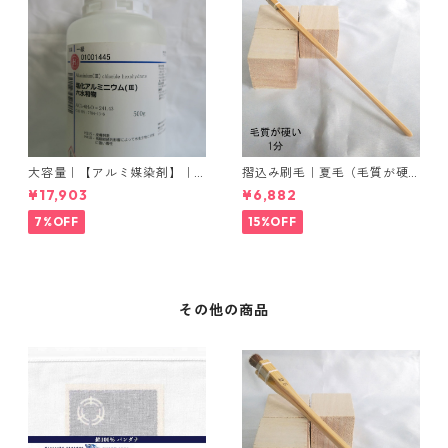
大容量｜【アルミ媒染剤】｜5
摺込み刷毛｜夏毛（毛質が硬
00g−5本入り｜塩化アルミニ
い）1分｜16本入り＊1セット
¥17,903
¥6,882
ウム
7%OFF
15%OFF
その他の商品