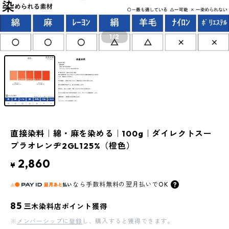
1
/2
直接染料｜綿・麻を染める｜100g｜ダイレクトスー
プラオレンヂ2GL125%（橙色）
2,860
¥
なら
手数料無料の
翌月払いでOK
85
三木染料店ポイント獲得
※
メンバーシップに登録
し、購入すると獲得できます。