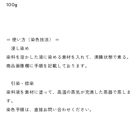
100g
＝ 使い方（染色技法） ＝
浸し染め
染料を溶かした液に染める素材を入れて、沸騰状態で煮る。
商品画像欄に手順を記載しております。
引染・捺染
染料液を素材に塗って、高温の蒸気が充満した蒸器で蒸しま
す。
染色手順は、直接お問い合わせください。