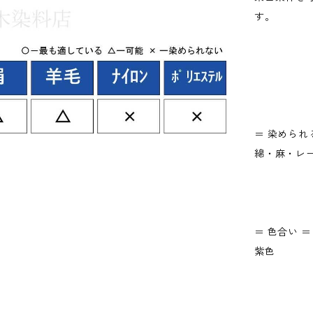
す。
＝ 染められ
綿・麻・レ
＝ 色合い ＝
紫色