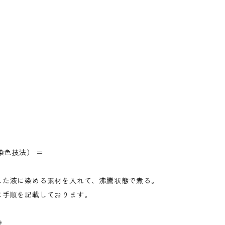
染色技法） ＝
した液に染める素材を入れて、沸騰状態で煮る。
に手順を記載しております。
染