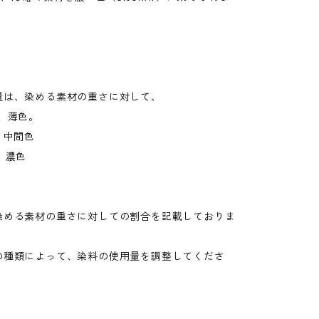
量は、染める素材の重さに対して、
、薄色。
、中間色
、濃色
。
染める素材の重さに対しての割合を記載しておりま
の種類によって、染料の使用量を調整してくださ