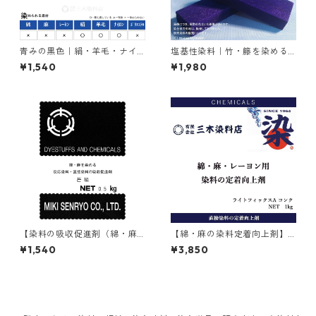
青みの黒色｜絹・羊毛・ナイ
塩基性染料｜竹・籐を染める
ロンを染める｜含金染料｜20
｜20g｜メチルバイオレット
¥1,540
¥1,980
g｜イレミアブラックBG（青
ピュアスペシャル（紫色）
みの黒色）
【染料の吸収促進剤（綿・麻
【綿・麻の染料定着向上剤】
用）】｜500g｜無水芒硝
｜1kg｜ライトフィックスAコ
¥1,540
¥3,850
ンク