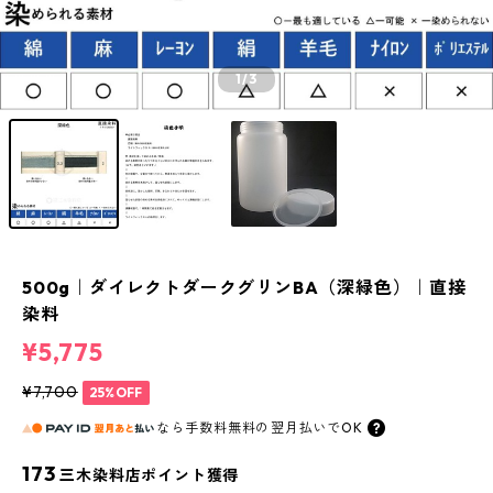
1
/3
500g｜ダイレクトダークグリンBA（深緑色）｜直接
染料
¥5,775
¥7,700
25%OFF
なら
手数料無料の
翌月払いでOK
173
三木染料店ポイント獲得