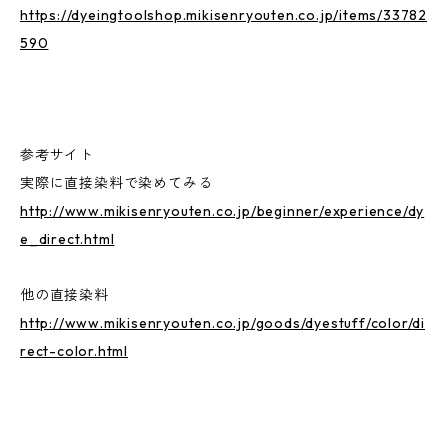
https://dyeingtoolshop.mikisenryouten.co.jp/items/33782
590
参考サイト
実際に直接染料で染めてみる
http://www.mikisenryouten.co.jp/beginner/experience/dy
e_direct.html
他の直接染料
http://www.mikisenryouten.co.jp/goods/dyestuff/color/di
rect-color.html