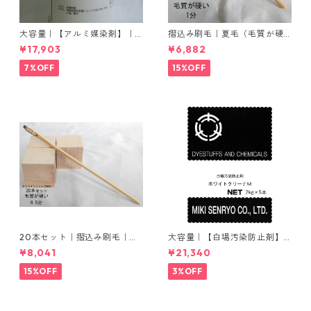
大容量｜【アルミ媒染剤】｜5
摺込み刷毛｜夏毛（毛質が硬
00g−5本入り｜塩化アルミニ
い）1分｜16本入り＊1セット
¥17,903
¥6,882
ウム
7%OFF
15%OFF
20本セット｜摺込み刷毛｜夏
大容量｜【白場汚染防止剤】
毛（毛質が硬い）0.5分
｜2kg×5本｜ホワイトクリー
¥8,041
¥21,340
ナＭ
15%OFF
3%OFF