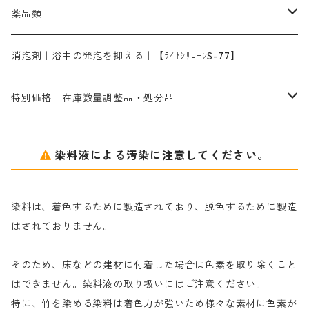
ライトフィックスAコンク｜綿・麻もしくは直接染料で染めた素材
全体脱色｜ハイドロサルファイトコンク
アルカリ剤｜反応染料用
たんぱく質系
脱色助剤｜浸透・複色抑制剤
染料溶解剤｜染料の均一な浸透・吸着を補助する
薬品類
片羽刷毛
シルクフィックス３A｜絹の染料定着向上剤
部分脱色｜デグロリンSコンク
ソーダ灰
メイプロガムNP｜にじみ防止剤
染料溶解剤
化学糊（PVA）
捺染糊
ア行
消泡剤｜浴中の発泡を抑える｜【ﾗｲﾄｼﾘｺｰﾝS-77】
ネオフィックスFC200％｜反応染料で染めた素材
アミラヂンD｜浸透・複色抑制剤
セレナゾールPDN｜各種染料の染料溶解剤
メイプロガムNP（綿・麻・絹用｜直接・酸性・含金染料用）
防腐剤｜アルカリ性
白場汚染防止剤｜ソーピング剤｜水洗する際の再汚染防止剤
カ行
特別価格｜在庫数量調整品・処分品
アルギン酸ナトリウム（反応染料専用）
薬品｜編集中
サ行
クローバーリッパ―
染料液による汚染に注意してください。
尿素｜反応染料の捺染時の湿潤剤・溶解剤
捺染糊の防腐剤|｜アルカリ性｜【プロテクトールN】
タ行
ダルマ画鋲
染料は、着色するために製造されており、脱色するために製造
｜反応染料の還元防止剤リキッドタイプ
ナ行
粉末顔料
はされておりません。
そのため、床などの建材に付着した場合は色素を取り除くこと
ハ行
綿・麻を染める染料
はできません。染料液の取り扱いにはご注意ください。
特に、竹を染める染料は着色力が強いため様々な素材に色素が
マ行
絹・羊毛を染める染料