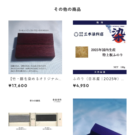
その他の商品
【竹・籐を染めるオリジナル
ふのり（日本産｜2025年）｜
染料】｜1kg｜ミキセットファ
糊剤｜100g
¥17,600
¥4,950
ストブロンＧＲ（こげ茶色）