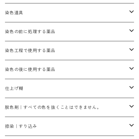
かりやす｜黄色系
ゴールド エロー ＭＦＲ｜赤みの黄色
オレンヂMGR（赤みの橙色）
スズ媒染剤
塩基性レット｜赤色
灰色系
レットMG｜黄みの朱色
ネビーブルーMB（定番の色合い）
ぶどう糖
灰色系
紫色系
茶色｜在庫処分特価
染色用途のハンカチ・バンダナ
ハイドロサルファイトコンク
芒硝｜綿の染色時の吸収促進剤
染色道具
黒色
きはだ｜黄色系
ゴールド エロー ＭＧＲ｜山吹色
クロム媒染剤
メチレンブルー｜青色
黒色系
レットMGD｜朱色（定番の色合い）
ブルーMB（定番の色合い）
ハイドロサルファイトコンク
黒色系
バイオレットMFB
45cm×45cm（ハンカチ）｜端の始末も綿糸｜タグなし
緑色系
酸性剤
ソーダ灰｜アルカリ性のPH調整剤
刷毛
染色の前に処理する薬品
カッチ｜茶系
銅媒染液
塩基性ブラック｜黒色
染料一覧ー20g入り
ブリリアントレットMFBR｜青みの朱色
ブルーMR｜赤みの青色
PH調整剤は、直接店舗へ問い合わせください
20g
54cm×54cm（バンダナ）｜端の始末も綿糸｜タグなし
ダークグリンMG（定番の色合い）
摺込み刷毛（スリコミハケ）ー夏毛（硬いタイプ）
茶色系
硫酸第一鉄｜鉄媒染剤
ローケツ筆
精練剤｜汚れ落とし剤｜針状マルセル石鹸
染色工程で使用する薬品
霧島産・晩秋茶｜黄金色（赤みの黄色）｜準備中
メチルバイオレットピュアスペシャル｜紫色
染料一覧ー50g入り
レットM3B｜深みの赤色
ブルーMG｜空色
50g
グリーンMB｜緑色
摺込み刷毛（スリコミハケ）ー冬毛（柔らかいタイプ）
ダークブロンMFB｜こげ茶色
ローケツ用筆｜1本～販売
黒色系
洋型紙（9番手｜中薄口、10番手｜中厚口）
糊落とし剤｜ソルベンCA
染料の吸収促進剤
染色の後に使用する薬品
霧島産・晩秋茶｜媒染剤セット｜準備中
ローダミンB｜赤紫色｜マゼンダ色
染料一覧ー100g入り
ルビンMB｜赤紫色
スカイブルーMB｜緑みの空色
100g
グリーンMY｜黄緑色
摺込み刷毛（スリコミハケ）ーまとめ買い（値引き）
ブロンHNR｜こげ茶色
ローケツ用筆ー10%off｜20本セットお取り寄せ品
ブラックMK（赤みの黒色）
有償サンプル品｜約20cm×27cm
酢酸｜絹・羊毛・ナイロンに使用する
白色系（定番の色合い）
張木｜入荷待ち
濃染処理剤｜ソルバックスPS－900
染料のムラ染め抑制剤（均染剤）
ソーピング剤｜未定着の染料を除去すること
仕上げ糊
染料一覧ー500g入り
ピンクMB｜ピンク色
スカイブルーHNR｜緑みの空色
500g
引染刷毛（ヒキゾメハケ）
ブロンB｜赤茶色
ローケツ用筆ー10％off｜2、6、10、12号、各1本
ブラックMG（青みの黒色）
洋型紙9番手｜中薄口｜約54cm×110cm
芒硝｜綿・麻の染色に使用する。
ネオホワイトR
アゾリン200％｜綿・麻・絹・羊毛・ナイロンの染色
ネオポールB－300｜反応染料のソーピング剤
伸子
染料の浸透剤
仕上げ剤｜柔軟・平滑剤
カルボキシメチルセルロース（CMC）
脱色剤｜すべての色を抜くことはできません。
染料一覧ー1kg入り
ローズMB｜鮮やかなピンク色）
スカイブルーMG｜緑みの空色
1kg
差し刷毛（1～4分、1本から販売可能）
ブロンHN２R｜赤茶色
洋型紙10番手｜中厚口｜約54cm×110cm
レオニールEHC｜反応染料用
ソルバライトS-70｜各種繊維の浸し染めに使用可能
型洗いブラシ
染料の定着向上剤
白場汚染防止剤
海藻系
脱色剤
捺染｜すり込み
ターキスブルーHNG｜緑みの空色
差し刷毛（5分～1寸、10本から取り寄せ）