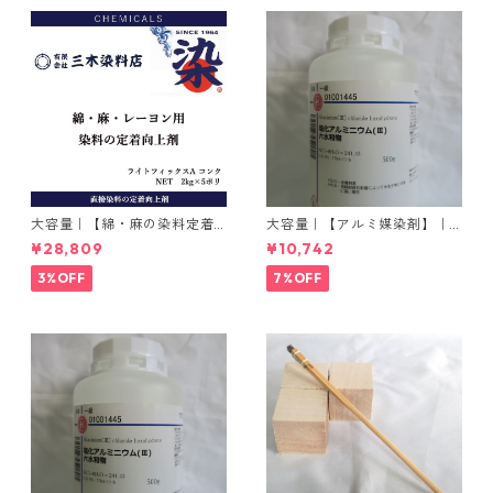
大容量｜【綿・麻の染料定着
大容量｜【アルミ媒染剤】｜5
向上剤】｜2kg×5本｜ライト
00g−3本入り｜塩化アルミニ
¥28,809
¥10,742
フィックスAコンク
ウム
3%OFF
7%OFF