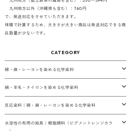
九州地方（鹿児島県の離島も含む）：550ー594円
九州地方以外（沖縄県も含む）：760円
で、発送対応をさせていただきます。
体積で計算するため、大きさが大きい商品は発送対応できる商
品数量が少ないです。
CATEGORY
綿・麻・レーヨンを染める化学染料
直接染料－染色手順が簡単
絹・羊毛・ナイロンを染める化学染料
人気のおすすめ直接染料
お買い得品
反応染料｜綿・麻・レーヨンを染める化学染料
染色に必要な薬品類
染料一覧
お勧めの3原色（赤・青・黄色）
水溶性の布用の絵具｜樹脂顔料（ピグメントレンジカラ