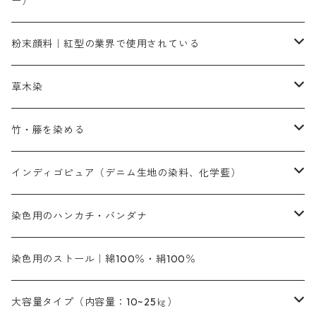
ー）
補助薬品
人気のおすすめ染料
お勧め｜スミフィックス～
染色に必要な薬品類
3原色以外の色目
ネオカラー（色）
粉末顔料｜紅型の業界で使用されている
赤色系
赤色系
レマゾール
赤色
補助薬品
染色に必要な薬品
内容量：100g
バィンダー（定着剤）
赤色系
草木染
黄色系
黄色系
青色
アルカリ剤
補助薬品
内容量：500g
本洋紅
増粘剤
黄色系
植物染料
竹・籐を染める
橙色系
青色系
橙色｜20g入りのみ公開
吸収促進剤
捺染に必要な材料
定番の色合い
代用朱黄色口
ファストエロ―10GN（鮮やかな黄色）
人気のおすすめ植物染料
黄色系
青色系
濃染処理剤｜ソルバックスPS－900
人気のおすすめ竹・藤を染める染料
インディゴピュア（デニム生地の染料、化学藍）
青色系
紫色系
紫色｜20g入りのみ公開
ソーピング剤
捺染糊
銀朱本朱赤口
ファストエロ―5GN（黄色）
インド茜・西洋茜の個別販売
エロ―M3G｜定番の色合い
NSBAブルー
オレンジ系
白色｜胡粉
媒染剤
塩基性染料（混色可能）
初心者向けお試しセット販売
染色用のハンカチ・バンダナ
紫色系
橙色系
緑色｜20g入りのみ公開
染料の定着向上剤
その他の薬剤（調整中）
銀朱本朱黄口
ファストエロ―R（赤みの黄色）
インド茜・西洋茜のセット商品
エロー ＭＧＲ｜明るい緑みの黄色
群青
オレンヂMG｜黄みの橙色
アルミ媒染剤
ビスマークブロンB｜赤茶色
緑色系
赤色系
黒色｜在庫処分特価
ソーダ灰｜アルカリ性のPH調整剤
オリジナル染料｜スス竹色｜ミキセットファストブロンGR
インディゴピュア
45cm×45cm（ハンカチ）｜端の始末も綿糸｜タグなし
染色用のストール｜綿100％・絹100％
緑色系
茶色｜20g入りのみ公開
本黄土（取り寄せ）
すおう｜赤色系
ゴールド エロー ＭＧ｜緑みの黄色
ミロリーブルー
オレンヂMGD（定番の色合い）
鉄媒染剤
塩基性エロ―｜液体タイプ
茶色系
レットMFB｜赤色（定番の色合い）
青色系
緑色｜在庫処分特価
藍染
アルカリ剤
54cm×54cm（バンダナ）｜端の始末も綿糸｜タグなし
大容量タイプ（内容量：10~25㎏）
茶色系
灰色｜20g入りのみ公開