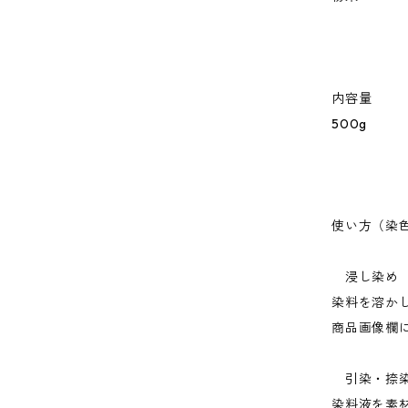
内容量
500g
使い方（染
浸し染め
染料を溶か
商品画像欄
引染・捺
染料液を素