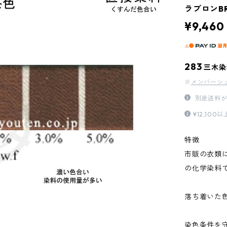
ラブロンB
¥9,460
283
三木染
※
メンバーシ
別途送料が
¥12,1
特徴
市販の衣類
の化学染料
落ち着いた
染色条件を