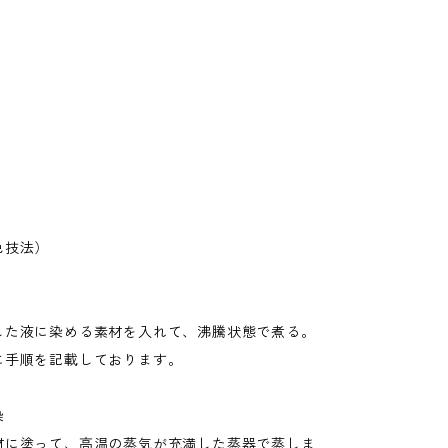
色技法）
した液に染める素材を入れて、沸騰状態で煮る。
に手順を記載しております。
染
材に塗って、高温の蒸気が充満した蒸器で蒸しま