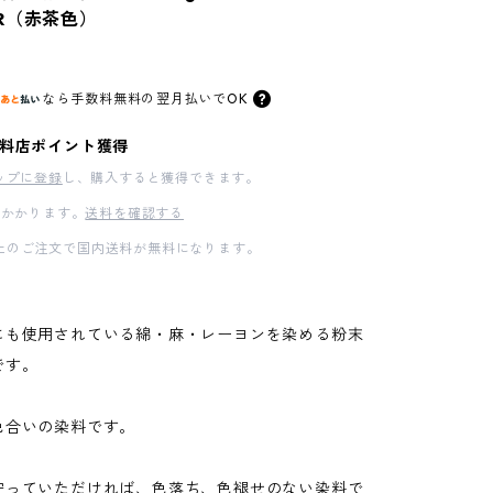
R（赤茶色）
なら
手数料無料の
翌月払いでOK
料店ポイント獲得
ップに登録
し、購入すると獲得できます。
かかります。
送料を確認する
00以上のご注文で国内送料が無料になります。
にも使用されている綿・麻・レーヨンを染める粉末
です。
色合いの染料です。
守っていただければ、色落ち、色褪せのない染料で