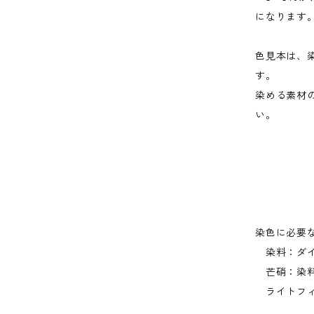
になります
色見本は、
す。
染める素材
い。
染色に必要
染料：ダイ
芒硝：染料
ライトフィ