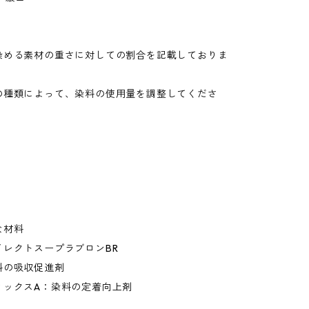
。
染める素材の重さに対しての割合を記載しておりま
の種類によって、染料の使用量を調整してくださ
な材料
レクトスープラブロンBR
の吸収促進剤
ックスA：染料の定着向上剤