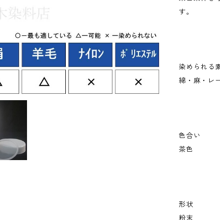
す。
染められる
綿・麻・レ
色合い
茶色
形状
粉末