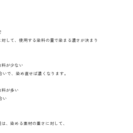
安
に対して、使用する染料の量で染まる濃さが決まり
料が少ない
合いで、染め直せば濃くなります。
料が多い
合い
量は、染める素材の重さに対して、