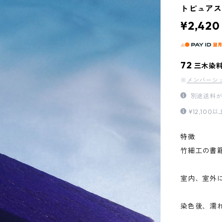
トピュア
¥2,420
72
三木染
※
メンバーシ
別途送料が
¥12,1
特徴
竹細工の書
室内、室外
染色後、濡