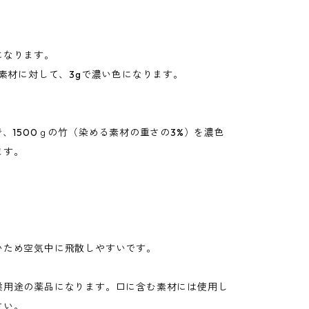
になります。
の素材に対して、3gで濃い色になります。
で、1500ｇの竹（染める素材の重さの3%）を濃色
ます。
いため空気中に飛散しやすいです。
業用途の薬品になります。口に含む素材には使用し
さい。