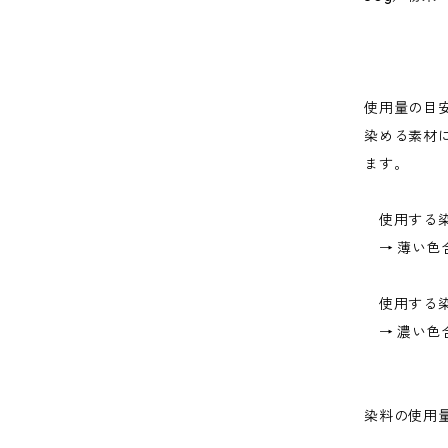
使用量の目
染める素材
ます。
使用する染
→ 薄い色
使用する染
→ 濃い色
染料の使用