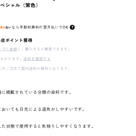
スペシャル（紫色）
なら
手数料無料の
翌月払いでOK
料店ポイント獲得
ップに登録
し、購入すると獲得できます。
かかります。
送料を確認する
00以上のご注文で国内送料が無料になります。
籍に掲載されている分類の染料です。
においても日光による退色がしやすいです。
れた状態で使用すると色移りしやすくなります。