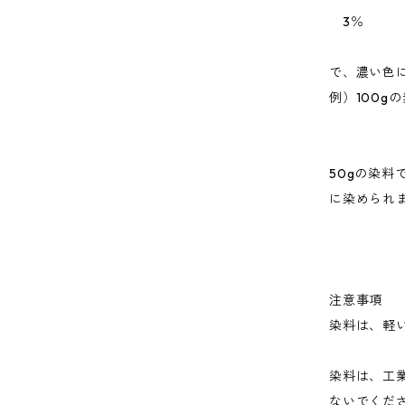
3％
で、濃い色
例）100g
50gの染料
に染められ
注意事項
染料は、軽
染料は、工
ないでくだ