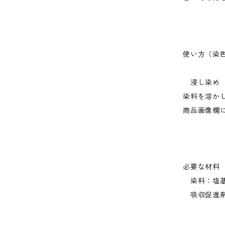
使い方（染
浸し染め
染料を溶か
商品画像欄
必要な材料
染料：塩基
吸収促進剤