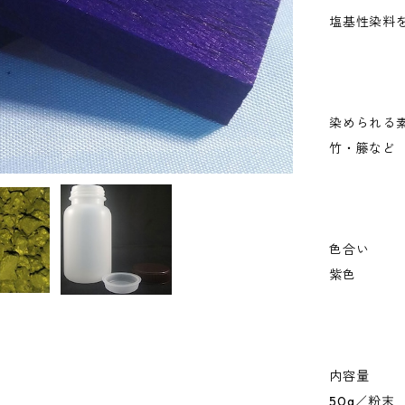
塩基性染料
染められる
竹・籐など
色合い
紫色
内容量
50g／粉末