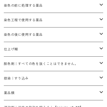
ゴールド エロー ＭＧＲ｜山吹色
クロム媒染剤
メチレンブルー｜青色
黒色系
レットMGD｜朱色（定番の色合い）
ブルーMB（定番の色合い）
ハイドロサルファイトコンク
黒色系
バイオレットMFB
45cm×45cm（ハンカチ）｜端の始末も綿糸｜タグなし
緑色系
酸性剤
ソーダ灰｜アルカリ性のPH調整剤
刷毛
染色の前に処理する薬品
カッチ｜茶系
銅媒染液
塩基性ブラック｜黒色
染料一覧ー20g入り
ブリリアントレットMFBR｜青みの朱色
ブルーMR｜赤みの青色
PH調整剤は、直接店舗へ問い合わせください
20g
54cm×54cm（バンダナ）｜端の始末も綿糸｜タグなし
ダークグリンMG（定番の色合い）
摺込み刷毛（スリコミハケ）ー夏毛（硬いタイプ）
茶色系
硫酸第一鉄｜鉄媒染剤
ローケツ筆
精練剤｜汚れ落とし剤｜針状マルセル石鹸
染色工程で使用する薬品
霧島産・晩秋茶｜黄金色（赤みの黄色）｜準備中
メチルバイオレットピュアスペシャル｜紫色
染料一覧ー50g入り
レットM3B｜深みの赤色
ブルーMG｜空色
50g
グリーンMB｜緑色
摺込み刷毛（スリコミハケ）ー冬毛（柔らかいタイプ）
ダークブロンMFB｜こげ茶色
ローケツ用筆｜1本～販売
黒色系
洋型紙（9番手｜中薄口、10番手｜中厚口）
糊落とし剤｜ソルベンCA
染料の吸収促進剤
染色の後に使用する薬品
霧島産・晩秋茶｜媒染剤セット｜準備中
ローダミンB｜赤紫色｜マゼンダ色
染料一覧ー100g入り
ルビンMB｜赤紫色
スカイブルーMB｜緑みの空色
100g
グリーンMY｜黄緑色
摺込み刷毛（スリコミハケ）ーまとめ買い（値引き）
ブロンHNR｜こげ茶色
ローケツ用筆ー10%off｜20本セットお取り寄せ品
ブラックMK（赤みの黒色）
有償サンプル品｜約20cm×27cm
酢酸｜絹・羊毛・ナイロンに使用する
白色系（定番の色合い）
張木｜入荷待ち
濃染処理剤｜ソルバックスPS－900
染料のムラ染め抑制剤（均染剤）
ソーピング剤｜未定着の染料を除去すること
仕上げ糊
染料一覧ー500g入り
ピンクMB｜ピンク色
スカイブルーHNR｜緑みの空色
500g
引染刷毛（ヒキゾメハケ）
ブロンB｜赤茶色
ローケツ用筆ー10％off｜2、6、10、12号、各1本
ブラックMG（青みの黒色）
洋型紙9番手｜中薄口｜約54cm×110cm
芒硝｜綿・麻の染色に使用する。
ネオホワイトR
アゾリン200％｜綿・麻・絹・羊毛・ナイロンの染色
ネオポールB－300｜反応染料のソーピング剤
伸子
染料の浸透剤
仕上げ剤｜柔軟・平滑剤
カルボキシメチルセルロース（CMC）
脱色剤｜すべての色を抜くことはできません。
染料一覧ー1kg入り
ローズMB｜鮮やかなピンク色）
スカイブルーMG｜緑みの空色
1kg
差し刷毛（1～4分、1本から販売可能）
ブロンHN２R｜赤茶色
洋型紙10番手｜中厚口｜約54cm×110cm
レオニールEHC｜反応染料用
ソルバライトS-70｜各種繊維の浸し染めに使用可能
型洗いブラシ
染料の定着向上剤
白場汚染防止剤
海藻系
脱色剤
捺染｜すり込み
ターキスブルーHNG｜緑みの空色
差し刷毛（5分～1寸、10本から取り寄せ）
ライトフィックスAコンク｜綿・麻もしくは直接染料で染めた素材
全体脱色｜ハイドロサルファイトコンク
アルカリ剤｜反応染料用
たんぱく質系
脱色助剤｜浸透・複色抑制剤
染料溶解剤｜染料の均一な浸透・吸着を補助する
薬品類
片羽刷毛
シルクフィックス３A｜絹の染料定着向上剤
部分脱色｜デグロリンSコンク
ソーダ灰
メイプロガムNP｜にじみ防止剤