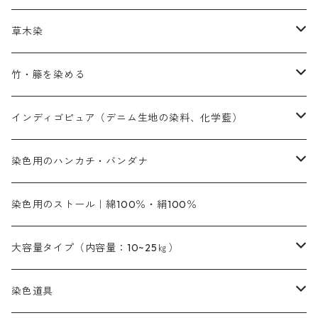
赤色系
レマゾール
赤色
補助薬品
染色に必要な薬品
内容量：100g
バィンダー（定着剤）
赤色系
草木染
黄色系
黄色系
青色
アルカリ剤
補助薬品
内容量：500g
本洋紅
増粘剤
黄色系
植物染料
竹・籐を染める
橙色系
青色系
橙色｜20g入りのみ公開
吸収促進剤
捺染に必要な材料
定番の色合い
代用朱黄色口
ファストエロ―10GN（鮮やかな黄色）
人気のおすすめ植物染料
黄色系
青色系
濃染処理剤｜ソルバックスPS－900
人気のおすすめ竹・藤を染める染料
インディゴピュア（デニム生地の染料、化学藍）
青色系
紫色系
紫色｜20g入りのみ公開
ソーピング剤
捺染糊
銀朱本朱赤口
ファストエロ―5GN（黄色）
インド茜・西洋茜の個別販売
エロ―M3G｜定番の色合い
NSBAブルー
オレンジ系
白色｜胡粉
媒染剤
塩基性染料（混色可能）
初心者向けお試しセット販売
染色用のハンカチ・バンダナ
紫色系
橙色系
緑色｜20g入りのみ公開
染料の定着向上剤
その他の薬剤（調整中）
銀朱本朱黄口
ファストエロ―R（赤みの黄色）
インド茜・西洋茜のセット商品
エロー ＭＧＲ｜明るい緑みの黄色
群青
オレンヂMG｜黄みの橙色
アルミ媒染剤
ビスマークブロンB｜赤茶色
緑色系
赤色系
黒色｜在庫処分特価
ソーダ灰｜アルカリ性のPH調整剤
オリジナル染料｜スス竹色｜ミキセットファストブロンGR
インディゴピュア
45cm×45cm（ハンカチ）｜端の始末も綿糸｜タグなし
染色用のストール｜綿100％・絹100％
緑色系
茶色｜20g入りのみ公開
本黄土（取り寄せ）
すおう｜赤色系
ゴールド エロー ＭＧ｜緑みの黄色
ミロリーブルー
オレンヂMGD（定番の色合い）
鉄媒染剤
塩基性エロ―｜液体タイプ
茶色系
レットMFB｜赤色（定番の色合い）
青色系
緑色｜在庫処分特価
藍染
アルカリ剤
54cm×54cm（バンダナ）｜端の始末も綿糸｜タグなし
大容量タイプ（内容量：10~25㎏）
茶色系
灰色｜20g入りのみ公開
かりやす｜黄色系
ゴールド エロー ＭＦＲ｜赤みの黄色
オレンヂMGR（赤みの橙色）
スズ媒染剤
塩基性レット｜赤色
灰色系
レットMG｜黄みの朱色
ネビーブルーMB（定番の色合い）
ぶどう糖
灰色系
紫色系
茶色｜在庫処分特価
染色用途のハンカチ・バンダナ
ハイドロサルファイトコンク
芒硝｜綿の染色時の吸収促進剤
染色道具
黒色
きはだ｜黄色系