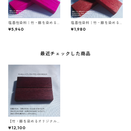
塩基性染料｜竹・籐を染める
塩基性染料｜竹・籐を染める
｜50g｜ローダミンＢ（赤紫
｜20g｜M.Bビスマークブロン
¥5,940
¥1,980
色）
Ｂ（茶色）
最近チェックした商品
【竹・籐を染めるオリジナル
染料】｜500g｜ミキセットフ
¥12,100
ァストブロンＧＲ（こげ茶