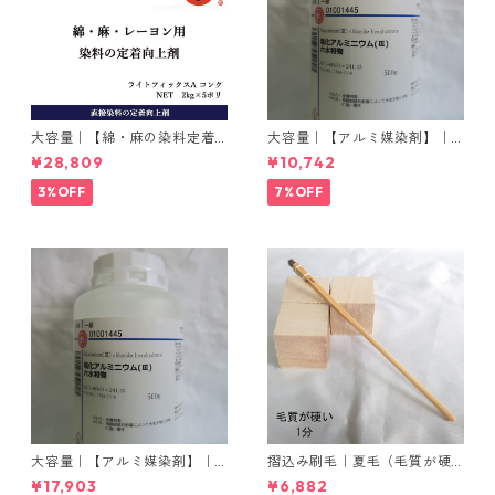
大容量｜【綿・麻の染料定着
大容量｜【アルミ媒染剤】｜5
向上剤】｜2kg×5本｜ライト
00g−3本入り｜塩化アルミニ
¥28,809
¥10,742
フィックスAコンク
ウム
3%OFF
7%OFF
大容量｜【アルミ媒染剤】｜5
摺込み刷毛｜夏毛（毛質が硬
00g−5本入り｜塩化アルミニ
い）1分｜16本入り＊1セット
¥17,903
¥6,882
ウム