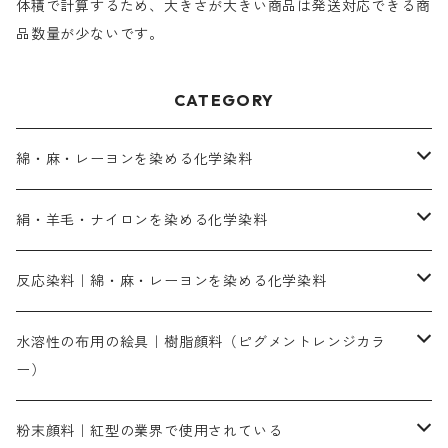
体積で計算するため、大きさが大きい商品は発送対応できる商
品数量が少ないです。
CATEGORY
綿・麻・レーヨンを染める化学染料
直接染料－染色手順が簡単
絹・羊毛・ナイロンを染める化学染料
人気のおすすめ直接染料
お買い得品
反応染料｜綿・麻・レーヨンを染める化学染料
染色に必要な薬品類
染料一覧
お勧めの3原色（赤・青・黄色）
水溶性の布用の絵具｜樹脂顔料（ピグメントレンジカラ
ー）
補助薬品
人気のおすすめ染料
お勧め｜スミフィックス～
染色に必要な薬品類
3原色以外の色目
ネオカラー（色）
粉末顔料｜紅型の業界で使用されている
赤色系