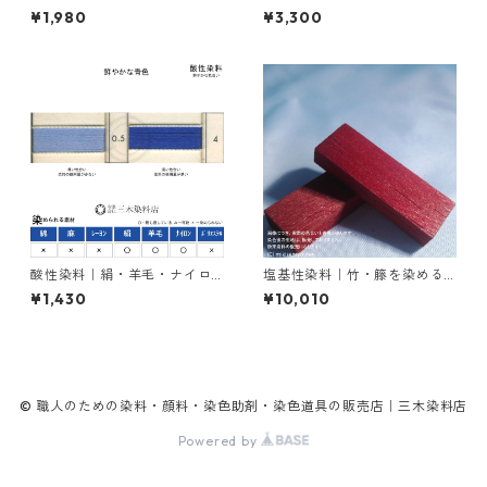
｜100g｜ライトフィックスA
｜100g｜塩基性レット（赤色
¥1,980
¥3,300
コンク
系）
酸性染料｜絹・羊毛・ナイロ
塩基性染料｜竹・籐を染める
ンを染める｜20g｜アンスラ
｜500g｜M.Bビスマークブロ
¥1,430
¥10,010
センブルーFBR（鮮やかな青
ンＢ（茶色）
色）
© 職人のための染料・顔料・染色助剤・染色道具の販売店｜三木染料店
Powered by