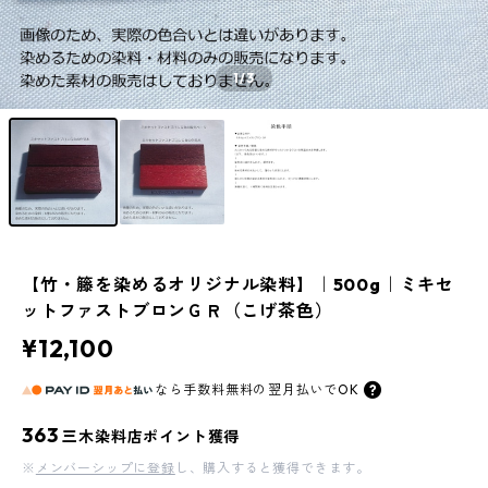
1
/3
【竹・籐を染めるオリジナル染料】｜500g｜ミキセ
ットファストブロンＧＲ（こげ茶色）
¥12,100
なら
手数料無料の
翌月払いでOK
363
三木染料店ポイント獲得
※
メンバーシップに登録
し、購入すると獲得できます。