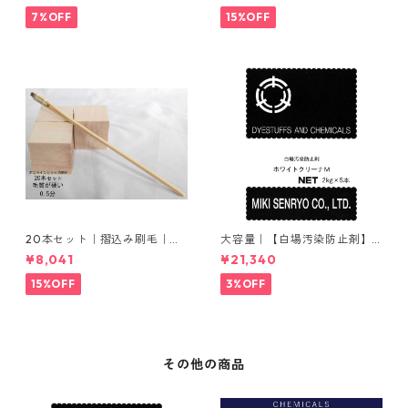
7%OFF
15%OFF
20本セット｜摺込み刷毛｜夏
大容量｜【白場汚染防止剤】
毛（毛質が硬い）0.5分
｜2kg×5本｜ホワイトクリー
¥8,041
¥21,340
ナＭ
15%OFF
3%OFF
その他の商品