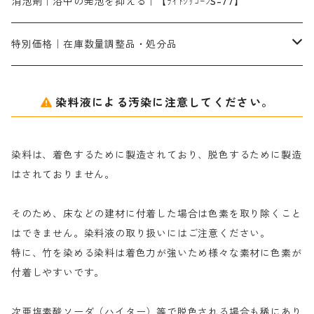
染料溶解剤
化学糊（PVA）
捺染糊
ア行
消泡剤｜浴中の発泡を抑える｜【ﾗｲﾄｼﾘｺｰﾝS-77】
ネオフィックスFC200％｜反応染料で染めた素材
アミラヂンD｜浸透・複色抑制剤
セレナゾールPDN｜各種染料の染料溶解剤
メイプロガムNP（綿・麻・絹用｜直接・酸性・含金染料用）
防腐剤｜アルカリ性
白場汚染防止剤｜ソーピング剤｜水洗する際の再汚染防止剤
カ行
特別価格｜在庫数量調整品・処分品
アルギン酸ナトリウム（反応染料専用）
薬品｜編集中
サ行
クローバーリッパ―
染料液による汚染に注意してください。
尿素｜反応染料の捺染時の湿潤剤・溶解剤
捺染糊の防腐剤|｜アルカリ性｜【プロテクトールN】
タ行
ダルマ画鋲
染料は、着色するために製造されており、脱色するために製造
｜反応染料の還元防止剤リキッドタイプ
ナ行
粉末顔料
はされておりません。
そのため、床などの建材に付着した場合は色素を取り除くこと
ハ行
綿・麻を染める染料
はできません。染料液の取り扱いにはご注意ください。
特に、竹を染める染料は着色力が強いため様々な素材に色素が
マ行
絹・羊毛を染める染料
付着しやすいです。
ヤ行
次亜塩素酸ソーダ（ハイター）等で脱色される場合も稀にあり