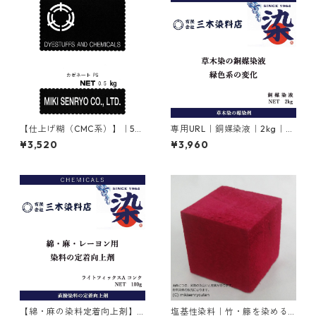
【仕上げ糊（CMC系）】｜50
専用URL｜銅媒染液｜2kg｜
0g｜カゼネートPG
【銅媒染剤】
¥3,520
¥3,960
【綿・麻の染料定着向上剤】
塩基性染料｜竹・籐を染める