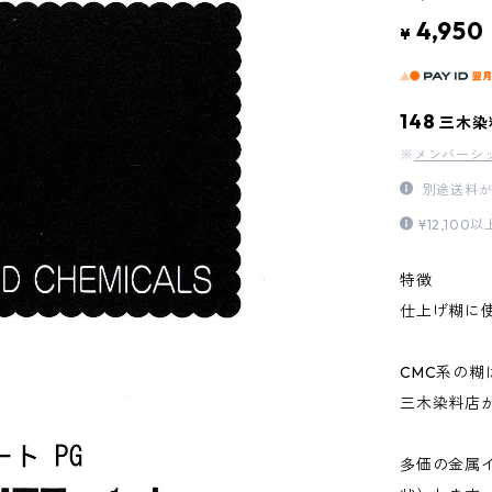
4,950
¥
148
三木染
※
メンバーシ
別途送料が
¥12,1
特徴
仕上げ糊に
CMC系の
三木染料店
多価の金属