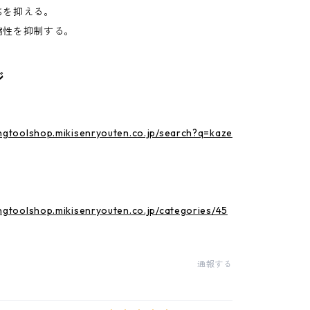
を抑える。
性を抑制する。
ジ
ingtoolshop.mikisenryouten.co.jp/search?q=kaze
ingtoolshop.mikisenryouten.co.jp/categories/45
通報する