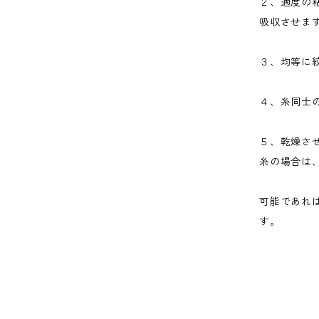
２、適度の
吸収させま
３、均等に
４、糸同士
５、乾燥さ
糸の場合は
可能であれ
す。