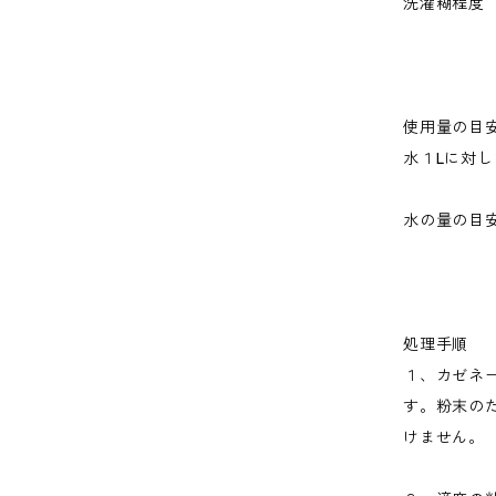
洗濯糊程度
使用量の目
水１Lに対して
水の量の目
処理手順
１、カゼネ
す。粉末の
けません。