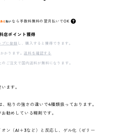
なら
手数料無料の
翌月払いでOK
料店ポイント獲得
ップに登録
し、購入すると獲得できます。
かかります。
送料を確認する
00以上のご注文で国内送料が無料になります。
使います。
糊は、粘りの強さの違いで4種類扱っております。
がお勧めしている糊剤です。
イオン（Al＋3など）と反応し、ゲル化（ゼリー