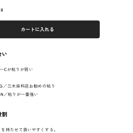
pg
カートに入れる
合い
ーCが粘りが弱い
PG／三木染料店お勧めの粘り
RN／粘りが一番強い
役割
を持たせて扱いやすくする。