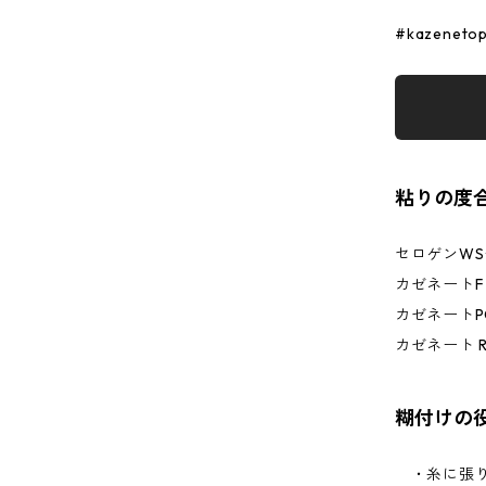
#kazeneto
粘りの度
セロゲンWS
カゼネートF
カゼネート
カゼネート 
糊付けの
・糸に張り