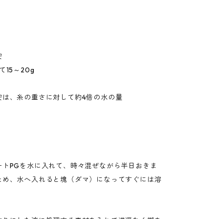
安
15～20g
安は、糸の重さに対して約4倍の水の量
ートPGを水に入れて、時々混ぜながら半日おきま
ため、水へ入れると塊（ダマ）になってすぐには溶