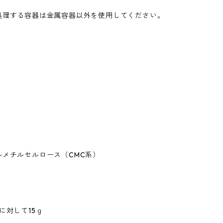
。
処理する容器は金属容器以外を使用してください。
ルメチルセルロース（CMC系）
に対して15ｇ