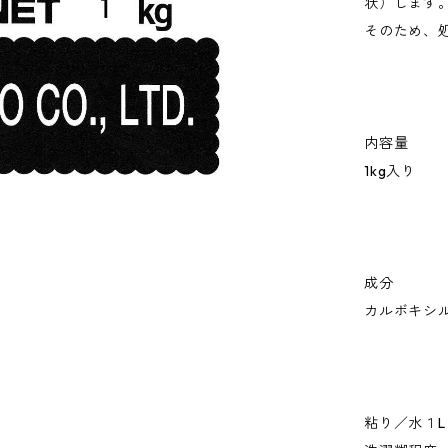
状）します
そのため、
内容量
1kg入り
成分
カルボキシ
粘り／水１L