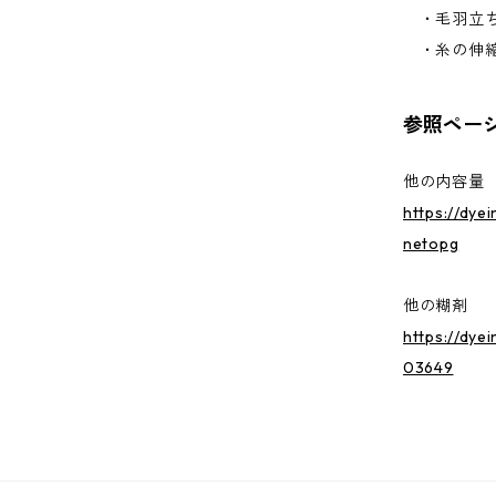
・毛羽立ち
・糸の伸縮
参照ペー
他の内容量
https://dye
netopg
他の糊剤
https://dye
03649