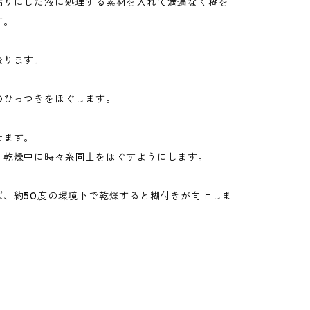
粘りにした液に処理する素材を入れて満遍なく糊を
す。
絞ります。
のひっつきをほぐします。
せます。
、乾燥中に時々糸同士をほぐすようにします。
ば、約50度の環境下で乾燥すると糊付きが向上しま