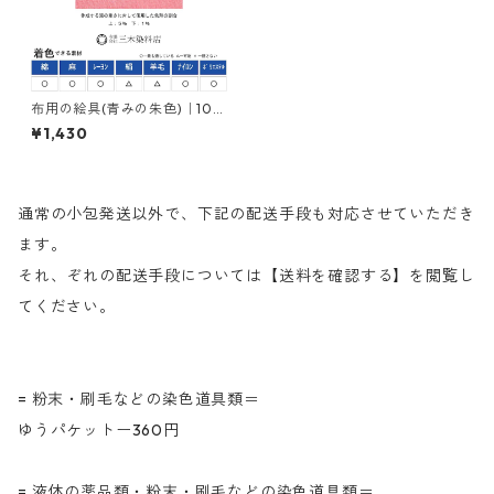
布用の絵具(青みの朱色)｜100
g｜ネオカラーブリリアントレ
¥1,430
ットＭＦＢＲ｜樹脂顔料(ピグ
メントレジンカラー)
通常の小包発送以外で、下記の配送手段も対応させていただき
ます。
それ、ぞれの配送手段については【送料を確認する】を閲覧し
てください。
= 粉末・刷毛などの染色道具類＝
ゆうパケットー360円
= 液体の薬品類・粉末・刷毛などの染色道具類＝