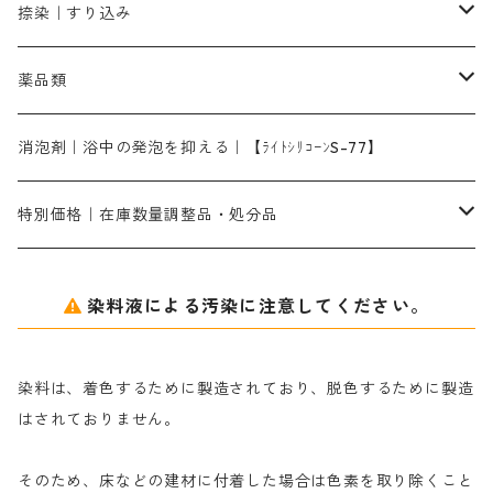
レオニールEHC｜反応染料用
ソルバライトS-70｜各種繊維の浸し染めに使用可能
型洗いブラシ
染料の定着向上剤
白場汚染防止剤
海藻系
脱色剤
捺染｜すり込み
ターキスブルーHNG｜緑みの空色
差し刷毛（5分～1寸、10本から取り寄せ）
ライトフィックスAコンク｜綿・麻もしくは直接染料で染めた素材
全体脱色｜ハイドロサルファイトコンク
アルカリ剤｜反応染料用
たんぱく質系
脱色助剤｜浸透・複色抑制剤
染料溶解剤｜染料の均一な浸透・吸着を補助する
薬品類
片羽刷毛
シルクフィックス３A｜絹の染料定着向上剤
部分脱色｜デグロリンSコンク
ソーダ灰
メイプロガムNP｜にじみ防止剤
染料溶解剤
化学糊（PVA）
捺染糊
ア行
消泡剤｜浴中の発泡を抑える｜【ﾗｲﾄｼﾘｺｰﾝS-77】
ネオフィックスFC200％｜反応染料で染めた素材
アミラヂンD｜浸透・複色抑制剤
セレナゾールPDN｜各種染料の染料溶解剤
メイプロガムNP（綿・麻・絹用｜直接・酸性・含金染料用）
防腐剤｜アルカリ性
白場汚染防止剤｜ソーピング剤｜水洗する際の再汚染防止剤
カ行
特別価格｜在庫数量調整品・処分品
アルギン酸ナトリウム（反応染料専用）
薬品｜編集中
サ行
クローバーリッパ―
染料液による汚染に注意してください。
尿素｜反応染料の捺染時の湿潤剤・溶解剤
捺染糊の防腐剤|｜アルカリ性｜【プロテクトールN】
タ行
ダルマ画鋲
染料は、着色するために製造されており、脱色するために製造
｜反応染料の還元防止剤リキッドタイプ
ナ行
粉末顔料
はされておりません。
そのため、床などの建材に付着した場合は色素を取り除くこと
ハ行
綿・麻を染める染料