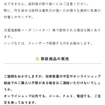
はできません。染料液の取り扱いにはご注意ください。
特に、竹を染める染料は着色力が強いため様々な素材に色素が
マ行
絹・羊毛を染める染料
付着しやすいです。
ヤ行
次亜塩素酸ソーダ（ハイター）等で脱色される場合も稀にあり
ます。
ラ行
シンクなどは、クレンザーで研磨するのをお勧めします。
取扱商品の販売
ご面倒をおかけしますが、在庫数量の不足やオンライショップ
経由でのご購入に不便がある場合はご連絡いただけないでしょ
うか。
オンライショップ以外でも、メール、ＦＡＸ、電話でも、ご注
文を承っております。