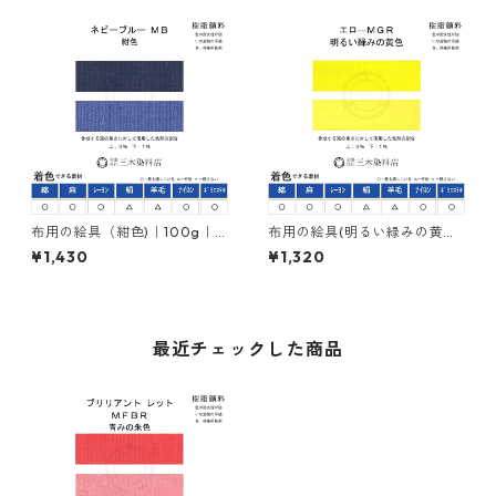
布用の絵具（紺色)｜100g｜
布用の絵具(明るい緑みの黄色)
ネオカラーネビーブルーＭＢ
｜100g｜ネオカラーエローＭ
¥1,430
¥1,320
｜樹脂顔料（ピグメントレジ
ＧＲ｜樹脂顔料(ピグメントレ
ンカラー）
ジンカラー)
最近チェックした商品