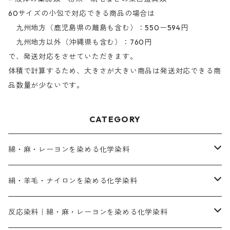
60サイズの小包で対応できる商品の場合は
九州地方（鹿児島県の離島も含む）：550ー594円
九州地方以外（沖縄県も含む）：760円
で、発送対応をさせていただきます。
体積で計算するため、大きさが大きい商品は発送対応できる商
品数量が少ないです。
CATEGORY
綿・麻・レーヨンを染める化学染料
直接染料－染色手順が簡単
絹・羊毛・ナイロンを染める化学染料
人気のおすすめ直接染料
お買い得品
反応染料｜綿・麻・レーヨンを染める化学染料