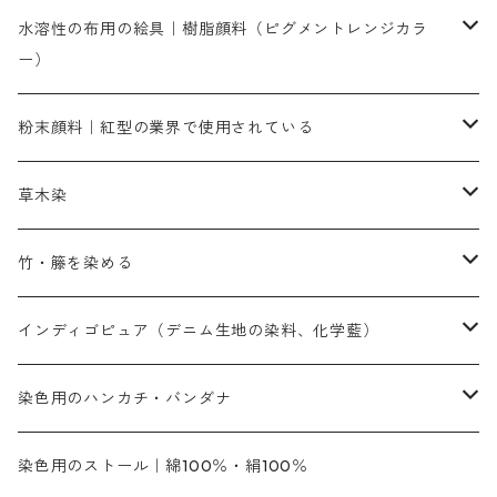
染色に必要な薬品類
染料一覧
お勧めの3原色（赤・青・黄色）
水溶性の布用の絵具｜樹脂顔料（ピグメントレンジカラ
ー）
補助薬品
人気のおすすめ染料
お勧め｜スミフィックス～
染色に必要な薬品類
3原色以外の色目
ネオカラー（色）
粉末顔料｜紅型の業界で使用されている
赤色系
赤色系
レマゾール
赤色
補助薬品
染色に必要な薬品
内容量：100g
バィンダー（定着剤）
赤色系
草木染
黄色系
黄色系
青色
アルカリ剤
補助薬品
内容量：500g
本洋紅
増粘剤
黄色系
植物染料
竹・籐を染める
橙色系
青色系
橙色｜20g入りのみ公開
吸収促進剤
捺染に必要な材料
定番の色合い
代用朱黄色口
ファストエロ―10GN（鮮やかな黄色）
人気のおすすめ植物染料
黄色系
青色系
濃染処理剤｜ソルバックスPS－900
人気のおすすめ竹・藤を染める染料
インディゴピュア（デニム生地の染料、化学藍）
青色系
紫色系
紫色｜20g入りのみ公開
ソーピング剤
捺染糊
銀朱本朱赤口
ファストエロ―5GN（黄色）
インド茜・西洋茜の個別販売
エロ―M3G｜定番の色合い
NSBAブルー
オレンジ系
白色｜胡粉
媒染剤
塩基性染料（混色可能）
初心者向けお試しセット販売
染色用のハンカチ・バンダナ
紫色系
橙色系
緑色｜20g入りのみ公開
染料の定着向上剤
その他の薬剤（調整中）
銀朱本朱黄口
ファストエロ―R（赤みの黄色）
インド茜・西洋茜のセット商品
エロー ＭＧＲ｜明るい緑みの黄色
群青
オレンヂMG｜黄みの橙色
アルミ媒染剤
ビスマークブロンB｜赤茶色
緑色系
赤色系
黒色｜在庫処分特価
ソーダ灰｜アルカリ性のPH調整剤
オリジナル染料｜スス竹色｜ミキセットファストブロンGR
インディゴピュア
45cm×45cm（ハンカチ）｜端の始末も綿糸｜タグなし
染色用のストール｜綿100％・絹100％
緑色系
茶色｜20g入りのみ公開