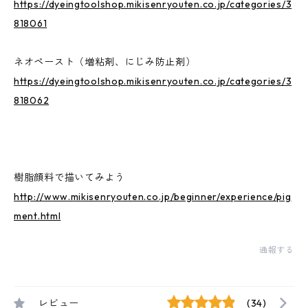
https://dyeingtoolshop.mikisenryouten.co.jp/categories/3
818061
ネオペースト（増粘剤、にじみ防止剤）
https://dyeingtoolshop.mikisenryouten.co.jp/categories/3
818062
樹脂顔料で描いてみよう
http://www.mikisenryouten.co.jp/beginner/experience/pig
ment.html
通報する
レビュー
(34)