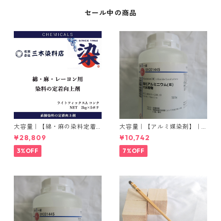
セール中の商品
大容量｜【綿・麻の染料定着
大容量｜【アルミ媒染剤】｜5
向上剤】｜2kg×5本｜ライト
00g−3本入り｜塩化アルミニ
¥28,809
¥10,742
フィックスAコンク
ウム
3%OFF
7%OFF