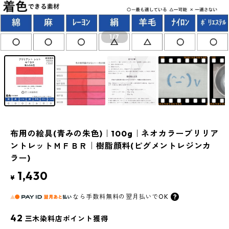
1
/7
布用の絵具(青みの朱色)｜100g｜ネオカラーブリリア
ントレットＭＦＢＲ｜樹脂顔料(ピグメントレジンカ
ラー)
1,430
¥
なら
手数料無料の
翌月払いでOK
42
三木染料店ポイント獲得