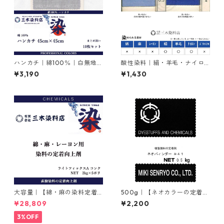
ハンカチ｜綿100％｜白無地｜
酸性染料｜絹・羊毛・ナイロ
45cm×45cm｜10枚×1セット
ンを染める｜20g｜アンスラ
¥3,190
¥1,430
センブルーFBR（鮮やかな青
色）
大容量｜【綿・麻の染料定着
500g｜【ネオカラーの定着
向上剤】｜2kg×5本｜ライト
剤】｜ネオバィンダー#41（樹
¥28,809
¥2,200
フィックスAコンク
脂顔料の定着剤）
3%OFF