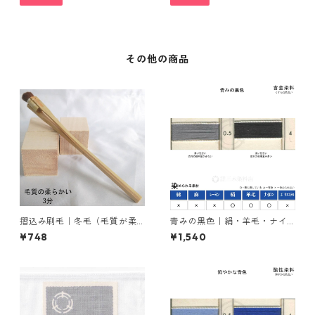
その他の商品
摺込み刷毛｜冬毛（毛質が柔
青みの黒色｜絹・羊毛・ナイ
らかい）3分
ロンを染める｜含金染料｜20
¥748
¥1,540
g｜イレミアブラックBG（青
みの黒色）