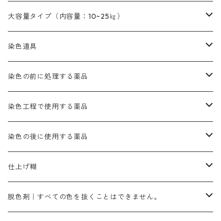
本黄土（取り寄せ）
すおう｜赤色系
ゴールド エロー ＭＧ｜緑みの黄色
ミロリーブルー
オレンヂMGD（定番の色合い）
鉄媒染剤
塩基性エロ―｜液体タイプ
茶色系
レットMFB｜赤色（定番の色合い）
青色系
緑色｜在庫処分特価
藍染
アルカリ剤
54cm×54cm（バンダナ）｜端の始末も綿糸｜タグなし
大容量タイプ（内容量：10~25㎏）
茶色系
灰色｜20g入りのみ公開
かりやす｜黄色系
ゴールド エロー ＭＦＲ｜赤みの黄色
オレンヂMGR（赤みの橙色）
スズ媒染剤
塩基性レット｜赤色
灰色系
レットMG｜黄みの朱色
ネビーブルーMB（定番の色合い）
ぶどう糖
灰色系
紫色系
茶色｜在庫処分特価
染色用途のハンカチ・バンダナ
ハイドロサルファイトコンク
芒硝｜綿の染色時の吸収促進剤
染色道具
黒色
きはだ｜黄色系
ゴールド エロー ＭＧＲ｜山吹色
クロム媒染剤
メチレンブルー｜青色
黒色系
レットMGD｜朱色（定番の色合い）
ブルーMB（定番の色合い）
ハイドロサルファイトコンク
黒色系
バイオレットMFB
45cm×45cm（ハンカチ）｜端の始末も綿糸｜タグなし
緑色系
酸性剤
ソーダ灰｜アルカリ性のPH調整剤
刷毛
染色の前に処理する薬品
カッチ｜茶系
銅媒染液
塩基性ブラック｜黒色
染料一覧ー20g入り
ブリリアントレットMFBR｜青みの朱色
ブルーMR｜赤みの青色
PH調整剤は、直接店舗へ問い合わせください
20g
54cm×54cm（バンダナ）｜端の始末も綿糸｜タグなし
ダークグリンMG（定番の色合い）
摺込み刷毛（スリコミハケ）ー夏毛（硬いタイプ）
茶色系
硫酸第一鉄｜鉄媒染剤
ローケツ筆
精練剤｜汚れ落とし剤｜針状マルセル石鹸
染色工程で使用する薬品
霧島産・晩秋茶｜黄金色（赤みの黄色）｜準備中
メチルバイオレットピュアスペシャル｜紫色
染料一覧ー50g入り
レットM3B｜深みの赤色
ブルーMG｜空色
50g
グリーンMB｜緑色
摺込み刷毛（スリコミハケ）ー冬毛（柔らかいタイプ）
ダークブロンMFB｜こげ茶色
ローケツ用筆｜1本～販売
黒色系
洋型紙（9番手｜中薄口、10番手｜中厚口）
糊落とし剤｜ソルベンCA
染料の吸収促進剤
染色の後に使用する薬品
霧島産・晩秋茶｜媒染剤セット｜準備中
ローダミンB｜赤紫色｜マゼンダ色
染料一覧ー100g入り
ルビンMB｜赤紫色
スカイブルーMB｜緑みの空色
100g
グリーンMY｜黄緑色
摺込み刷毛（スリコミハケ）ーまとめ買い（値引き）
ブロンHNR｜こげ茶色
ローケツ用筆ー10%off｜20本セットお取り寄せ品
ブラックMK（赤みの黒色）
有償サンプル品｜約20cm×27cm
酢酸｜絹・羊毛・ナイロンに使用する
白色系（定番の色合い）
張木｜入荷待ち
濃染処理剤｜ソルバックスPS－900
染料のムラ染め抑制剤（均染剤）
ソーピング剤｜未定着の染料を除去すること
仕上げ糊
染料一覧ー500g入り
ピンクMB｜ピンク色
スカイブルーHNR｜緑みの空色
500g
引染刷毛（ヒキゾメハケ）
ブロンB｜赤茶色
ローケツ用筆ー10％off｜2、6、10、12号、各1本
ブラックMG（青みの黒色）
洋型紙9番手｜中薄口｜約54cm×110cm
芒硝｜綿・麻の染色に使用する。
ネオホワイトR
アゾリン200％｜綿・麻・絹・羊毛・ナイロンの染色
ネオポールB－300｜反応染料のソーピング剤
伸子
染料の浸透剤
仕上げ剤｜柔軟・平滑剤
カルボキシメチルセルロース（CMC）
脱色剤｜すべての色を抜くことはできません。
染料一覧ー1kg入り
ローズMB｜鮮やかなピンク色）
スカイブルーMG｜緑みの空色
1kg
差し刷毛（1～4分、1本から販売可能）
ブロンHN２R｜赤茶色
洋型紙10番手｜中厚口｜約54cm×110cm