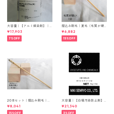
大容量｜【アルミ媒染剤】｜5
摺込み刷毛｜夏毛（毛質が硬
00g−5本入り｜塩化アルミニ
い）1分｜16本入り＊1セット
¥17,903
¥6,882
ウム
7%OFF
15%OFF
20本セット｜摺込み刷毛｜夏
大容量｜【白場汚染防止剤】
毛（毛質が硬い）0.5分
｜2kg×5本｜ホワイトクリー
¥8,041
¥21,340
ナＭ
15%OFF
3%OFF