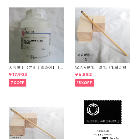
大容量｜【アルミ媒染剤】｜5
摺込み刷毛｜夏毛（毛質が硬
00g−5本入り｜塩化アルミニ
い）1分｜16本入り＊1セット
¥17,903
¥6,882
ウム
7%OFF
15%OFF