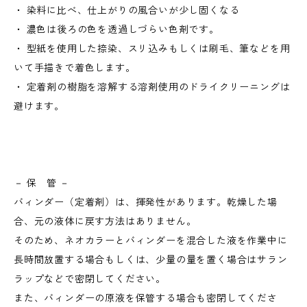
・ 染料に比べ、仕上がりの風合いが少し固くなる
・ 濃色は後ろの色を透過しづらい色剤です。
・ 型紙を使用した捺染、スリ込みもしくは刷毛、筆などを用
いて手描きで着色します。
・ 定着剤の樹脂を溶解する溶剤使用のドライクリーニングは
避けます。
－ 保 管 －
バィンダー（定着剤）は、揮発性があります。乾燥した場
合、元の液体に戻す方法はありません。
そのため、ネオカラーとバィンダーを混合した液を作業中に
長時間放置する場合もしくは、少量の量を置く場合はサラン
ラップなどで密閉してください。
また、バィンダーの原液を保管する場合も密閉してくださ