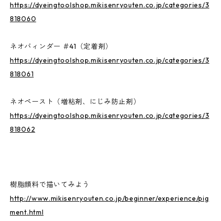
https://dyeingtoolshop.mikisenryouten.co.jp/categories/3
818060
ネオバィンダー ＃41（定着剤）
https://dyeingtoolshop.mikisenryouten.co.jp/categories/3
818061
ネオペースト（増粘剤、にじみ防止剤）
https://dyeingtoolshop.mikisenryouten.co.jp/categories/3
818062
樹脂顔料で描いてみよう
http://www.mikisenryouten.co.jp/beginner/experience/pig
ment.html