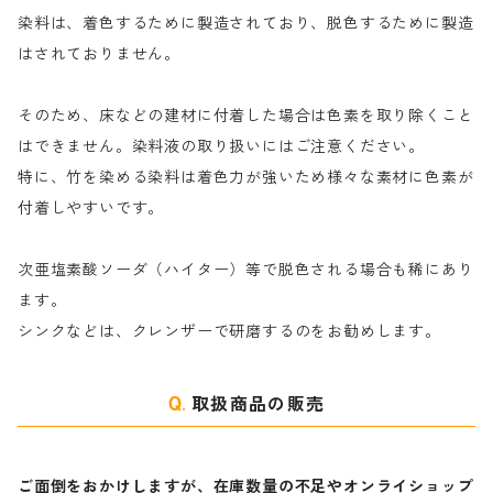
染料は、着色するために製造されており、脱色するために製造
｜反応染料の還元防止剤リキッドタイプ
ナ行
粉末顔料
はされておりません。
そのため、床などの建材に付着した場合は色素を取り除くこと
ハ行
綿・麻を染める染料
はできません。染料液の取り扱いにはご注意ください。
特に、竹を染める染料は着色力が強いため様々な素材に色素が
マ行
絹・羊毛を染める染料
付着しやすいです。
ヤ行
次亜塩素酸ソーダ（ハイター）等で脱色される場合も稀にあり
ます。
ラ行
シンクなどは、クレンザーで研磨するのをお勧めします。
取扱商品の販売
ご面倒をおかけしますが、在庫数量の不足やオンライショップ