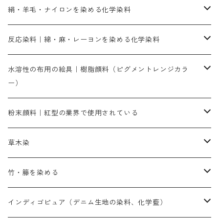
直接染料－染色手順が簡単
絹・羊毛・ナイロンを染める化学染料
人気のおすすめ直接染料
お買い得品
反応染料｜綿・麻・レーヨンを染める化学染料
染色に必要な薬品類
染料一覧
お勧めの3原色（赤・青・黄色）
水溶性の布用の絵具｜樹脂顔料（ピグメントレンジカラ
ー）
補助薬品
人気のおすすめ染料
お勧め｜スミフィックス～
染色に必要な薬品類
3原色以外の色目
ネオカラー（色）
粉末顔料｜紅型の業界で使用されている
赤色系
赤色系
レマゾール
赤色
補助薬品
染色に必要な薬品
内容量：100g
バィンダー（定着剤）
赤色系
草木染
黄色系
黄色系
青色
アルカリ剤
補助薬品
内容量：500g
本洋紅
増粘剤
黄色系
植物染料
竹・籐を染める
橙色系
青色系
橙色｜20g入りのみ公開
吸収促進剤
捺染に必要な材料
定番の色合い
代用朱黄色口
ファストエロ―10GN（鮮やかな黄色）
人気のおすすめ植物染料
黄色系
青色系
濃染処理剤｜ソルバックスPS－900
人気のおすすめ竹・藤を染める染料
インディゴピュア（デニム生地の染料、化学藍）
青色系
紫色系
紫色｜20g入りのみ公開
ソーピング剤
捺染糊