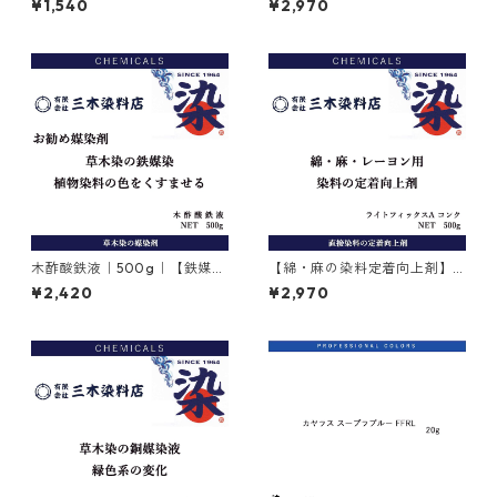
¥1,540
¥2,970
ンＢ（茶色）
木酢酸鉄液｜500g｜【鉄媒染
【綿・麻の染料定着向上剤】
剤】
｜500g｜ライトフィックスA
¥2,420
¥2,970
コンク