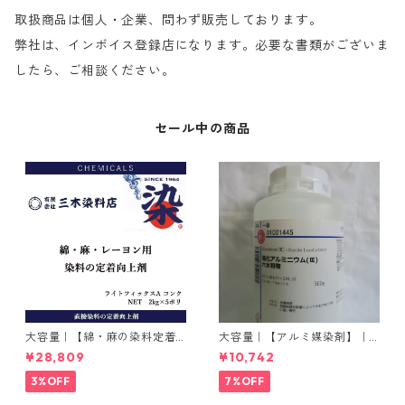
取扱商品は個人・企業、問わず販売しております。
弊社は、インボイス登録店になります。必要な書類がございま
したら、ご相談ください。
セール中の商品
大容量｜【綿・麻の染料定着
大容量｜【アルミ媒染剤】｜5
向上剤】｜2kg×5本｜ライト
00g−3本入り｜塩化アルミニ
¥28,809
¥10,742
フィックスAコンク
ウム
3%OFF
7%OFF