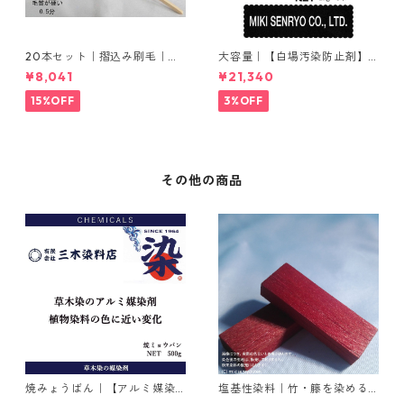
20本セット｜摺込み刷毛｜夏
大容量｜【白場汚染防止剤】
毛（毛質が硬い）0.5分
｜2kg×5本｜ホワイトクリー
¥8,041
¥21,340
ナＭ
15%OFF
3%OFF
その他の商品
焼みょうばん｜【アルミ媒染
塩基性染料｜竹・籐を染める
剤】｜500g｜焼ミョウバン
｜100g｜M.Bビスマークブロ