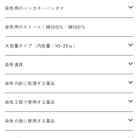
銀朱本朱赤口
ファストエロ―5GN（黄色）
インド茜・西洋茜の個別販売
エロ―M3G｜定番の色合い
NSBAブルー
オレンジ系
白色｜胡粉
媒染剤
塩基性染料（混色可能）
初心者向けお試しセット販売
染色用のハンカチ・バンダナ
紫色系
橙色系
緑色｜20g入りのみ公開
染料の定着向上剤
その他の薬剤（調整中）
銀朱本朱黄口
ファストエロ―R（赤みの黄色）
インド茜・西洋茜のセット商品
エロー ＭＧＲ｜明るい緑みの黄色
群青
オレンヂMG｜黄みの橙色
アルミ媒染剤
ビスマークブロンB｜赤茶色
緑色系
赤色系
黒色｜在庫処分特価
ソーダ灰｜アルカリ性のPH調整剤
オリジナル染料｜スス竹色｜ミキセットファストブロンGR
インディゴピュア
45cm×45cm（ハンカチ）｜端の始末も綿糸｜タグなし
染色用のストール｜綿100％・絹100％
緑色系
茶色｜20g入りのみ公開
本黄土（取り寄せ）
すおう｜赤色系
ゴールド エロー ＭＧ｜緑みの黄色
ミロリーブルー
オレンヂMGD（定番の色合い）
鉄媒染剤
塩基性エロ―｜液体タイプ
茶色系
レットMFB｜赤色（定番の色合い）
青色系
緑色｜在庫処分特価
藍染
アルカリ剤
54cm×54cm（バンダナ）｜端の始末も綿糸｜タグなし
大容量タイプ（内容量：10~25㎏）
茶色系
灰色｜20g入りのみ公開
かりやす｜黄色系
ゴールド エロー ＭＦＲ｜赤みの黄色
オレンヂMGR（赤みの橙色）
スズ媒染剤
塩基性レット｜赤色
灰色系
レットMG｜黄みの朱色
ネビーブルーMB（定番の色合い）
ぶどう糖
灰色系
紫色系
茶色｜在庫処分特価
染色用途のハンカチ・バンダナ
ハイドロサルファイトコンク
芒硝｜綿の染色時の吸収促進剤
染色道具
黒色
きはだ｜黄色系
ゴールド エロー ＭＧＲ｜山吹色
クロム媒染剤
メチレンブルー｜青色
黒色系
レットMGD｜朱色（定番の色合い）
ブルーMB（定番の色合い）
ハイドロサルファイトコンク
黒色系
バイオレットMFB
45cm×45cm（ハンカチ）｜端の始末も綿糸｜タグなし
緑色系
酸性剤
ソーダ灰｜アルカリ性のPH調整剤
刷毛
染色の前に処理する薬品
カッチ｜茶系
銅媒染液
塩基性ブラック｜黒色
染料一覧ー20g入り
ブリリアントレットMFBR｜青みの朱色
ブルーMR｜赤みの青色
PH調整剤は、直接店舗へ問い合わせください
20g
54cm×54cm（バンダナ）｜端の始末も綿糸｜タグなし
ダークグリンMG（定番の色合い）
摺込み刷毛（スリコミハケ）ー夏毛（硬いタイプ）
茶色系
硫酸第一鉄｜鉄媒染剤
ローケツ筆
精練剤｜汚れ落とし剤｜針状マルセル石鹸
染色工程で使用する薬品
霧島産・晩秋茶｜黄金色（赤みの黄色）｜準備中
メチルバイオレットピュアスペシャル｜紫色
染料一覧ー50g入り
レットM3B｜深みの赤色
ブルーMG｜空色
50g
グリーンMB｜緑色
摺込み刷毛（スリコミハケ）ー冬毛（柔らかいタイプ）
ダークブロンMFB｜こげ茶色
ローケツ用筆｜1本～販売
黒色系
洋型紙（9番手｜中薄口、10番手｜中厚口）
糊落とし剤｜ソルベンCA
染料の吸収促進剤
染色の後に使用する薬品
霧島産・晩秋茶｜媒染剤セット｜準備中
ローダミンB｜赤紫色｜マゼンダ色
染料一覧ー100g入り
ルビンMB｜赤紫色
スカイブルーMB｜緑みの空色
100g
グリーンMY｜黄緑色
摺込み刷毛（スリコミハケ）ーまとめ買い（値引き）
ブロンHNR｜こげ茶色
ローケツ用筆ー10%off｜20本セットお取り寄せ品