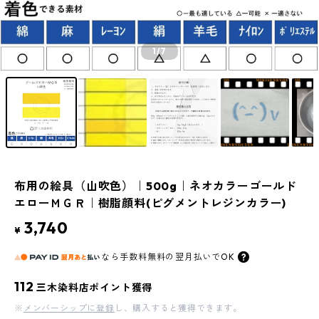
1
/7
布用の絵具（山吹色）｜500g｜ネオカラーゴールド
エローＭＧＲ｜樹脂顔料(ピグメントレジンカラー)
3,740
¥
なら
手数料無料の
翌月払いでOK
112
三木染料店ポイント獲得
※
メンバーシップに登録
し、購入すると獲得できます。