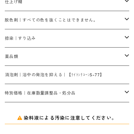
ブラックMK（赤みの黒色）
有償サンプル品｜約20cm×27cm
酢酸｜絹・羊毛・ナイロンに使用する
白色系（定番の色合い）
張木｜入荷待ち
濃染処理剤｜ソルバックスPS－900
染料のムラ染め抑制剤（均染剤）
ソーピング剤｜未定着の染料を除去すること
仕上げ糊
染料一覧ー500g入り
ピンクMB｜ピンク色
スカイブルーHNR｜緑みの空色
500g
引染刷毛（ヒキゾメハケ）
ブロンB｜赤茶色
ローケツ用筆ー10％off｜2、6、10、12号、各1本
ブラックMG（青みの黒色）
洋型紙9番手｜中薄口｜約54cm×110cm
芒硝｜綿・麻の染色に使用する。
ネオホワイトR
アゾリン200％｜綿・麻・絹・羊毛・ナイロンの染色
ネオポールB－300｜反応染料のソーピング剤
伸子
染料の浸透剤
仕上げ剤｜柔軟・平滑剤
カルボキシメチルセルロース（CMC）
脱色剤｜すべての色を抜くことはできません。
染料一覧ー1kg入り
ローズMB｜鮮やかなピンク色）
スカイブルーMG｜緑みの空色
1kg
差し刷毛（1～4分、1本から販売可能）
ブロンHN２R｜赤茶色
洋型紙10番手｜中厚口｜約54cm×110cm
レオニールEHC｜反応染料用
ソルバライトS-70｜各種繊維の浸し染めに使用可能
型洗いブラシ
染料の定着向上剤
白場汚染防止剤
海藻系
脱色剤
捺染｜すり込み
ターキスブルーHNG｜緑みの空色
差し刷毛（5分～1寸、10本から取り寄せ）
ライトフィックスAコンク｜綿・麻もしくは直接染料で染めた素材
全体脱色｜ハイドロサルファイトコンク
アルカリ剤｜反応染料用
たんぱく質系
脱色助剤｜浸透・複色抑制剤
染料溶解剤｜染料の均一な浸透・吸着を補助する
薬品類
片羽刷毛
シルクフィックス３A｜絹の染料定着向上剤
部分脱色｜デグロリンSコンク
ソーダ灰
メイプロガムNP｜にじみ防止剤
染料溶解剤
化学糊（PVA）
捺染糊
ア行
消泡剤｜浴中の発泡を抑える｜【ﾗｲﾄｼﾘｺｰﾝS-77】
ネオフィックスFC200％｜反応染料で染めた素材
アミラヂンD｜浸透・複色抑制剤
セレナゾールPDN｜各種染料の染料溶解剤
メイプロガムNP（綿・麻・絹用｜直接・酸性・含金染料用）
防腐剤｜アルカリ性
白場汚染防止剤｜ソーピング剤｜水洗する際の再汚染防止剤
カ行
特別価格｜在庫数量調整品・処分品
アルギン酸ナトリウム（反応染料専用）
薬品｜編集中
サ行
クローバーリッパ―
染料液による汚染に注意してください。
尿素｜反応染料の捺染時の湿潤剤・溶解剤
捺染糊の防腐剤|｜アルカリ性｜【プロテクトールN】
タ行
ダルマ画鋲