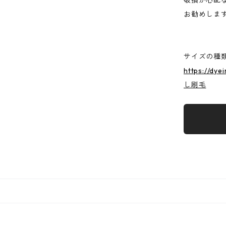
破損が心配
お勧めしま
サイズの種
https://dye
し刷毛