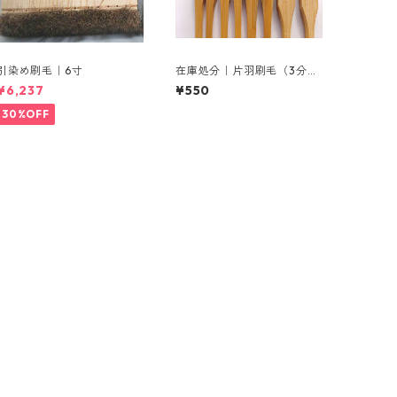
引染め刷毛｜6寸
在庫処分｜片羽刷毛（3分×4
本、4分×2本、5分×1本）
¥6,237
¥550
30%OFF