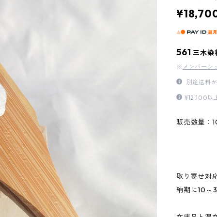
¥18,70
561
三木染
※
メンバーシ
別途送料が
¥12,1
販売数量：1
取り寄せ対
納期に10～