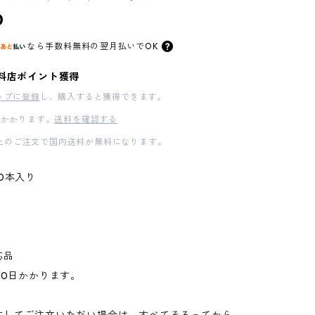
0
なら
手数料無料の
翌月払いでOK
料店ポイント獲得
ップに登録
し、購入すると獲得できます。
かかります。
送料を確認する
00以上のご注文で国内送料が無料になります。
0本入り
応品
30日かかります。