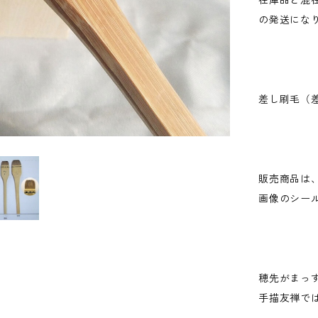
在庫品と混
の発送にな
差し刷毛（
販売商品は
画像のシー
穂先がまっ
手描友禅で