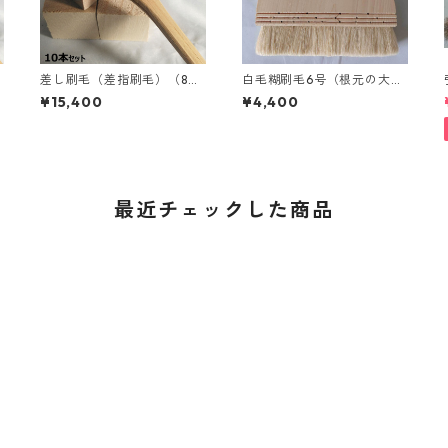
差し刷毛（差指刷毛）（8
白毛糊刷毛6号（根元の大き
分）｜10本入り｜取寄せ
さが長さ17cm、巾1cm）
¥15,400
¥4,400
最近チェックした商品