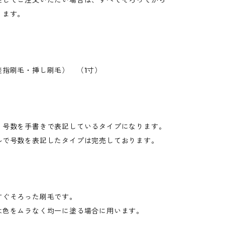
在してご注文いただい場合は、すべてそろってから
ります。
差指刷毛・挿し刷毛） （1寸）
、号数を手書きで表記しているタイプになります。
ルで号数を表記したタイプは完売しております。
すぐそろった刷毛です。
は色をムラなく均一に塗る場合に用います。