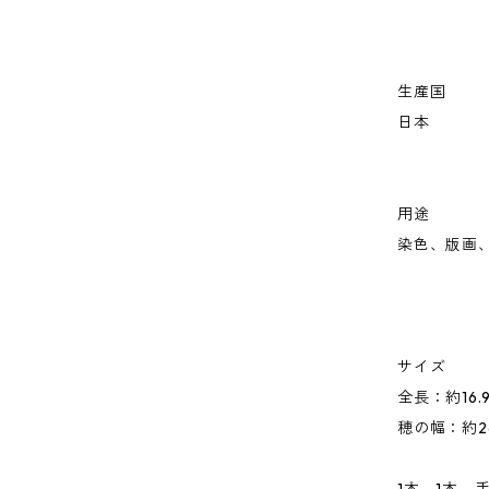
生産国
日本
用途
染色、版画
サイズ
全長：約16.
穂の幅：約2