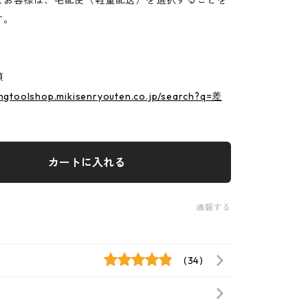
なお客様は、宅配便（軽量配送）を選択することを
す。
類
ingtoolshop.mikisenryouten.co.jp/search?q=差
カートに入れる
通報する
(34)