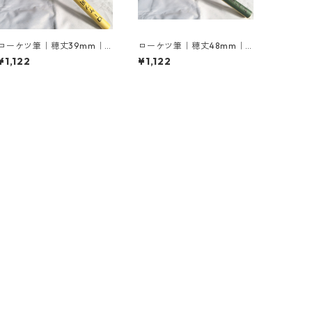
ローケツ筆｜穂丈39mm｜1
ローケツ筆｜穂丈48mm｜1
0号
4号
¥1,122
¥1,122