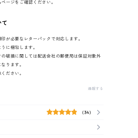
品ページをご確認ください。
いて
領印が必要なレターパックで対応します。
ように梱包します。
クの破損に関しては配送会社の郵便局は保証対象外
になります。
承ください。
通報する
(34)