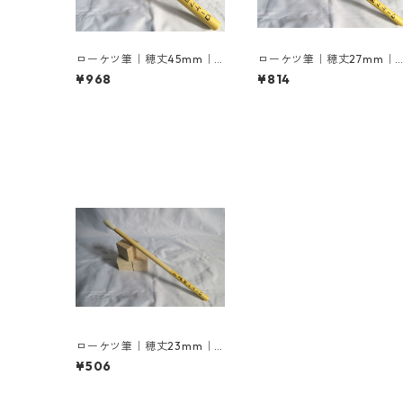
ローケツ筆｜穂丈45mm｜1
ローケツ筆｜穂丈27mm｜
2号
号
¥968
¥814
ローケツ筆｜穂丈23mm｜2
号
¥506