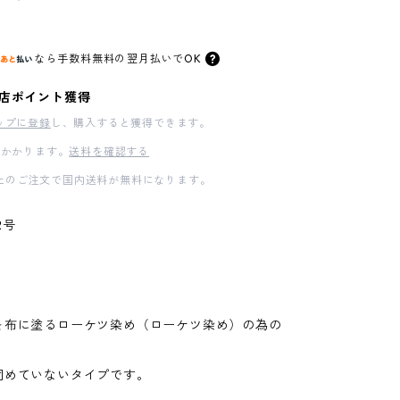
なら
手数料無料の
翌月払いでOK
店ポイント獲得
ップに登録
し、購入すると獲得できます。
かかります。
送料を確認する
00以上のご注文で国内送料が無料になります。
2号
を布に塗るローケツ染め（ローケツ染め）の為の
固めていないタイプです。