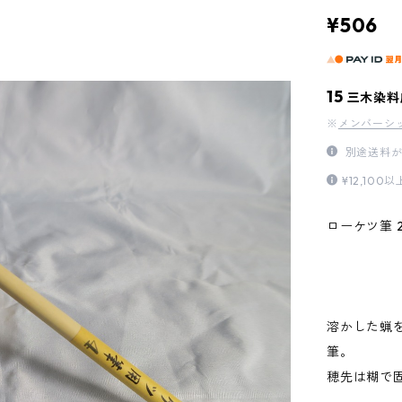
¥506
15
三木染料
※
メンバーシ
別途送料が
¥12,1
ローケツ筆 
溶かした蝋
筆。
穂先は糊で