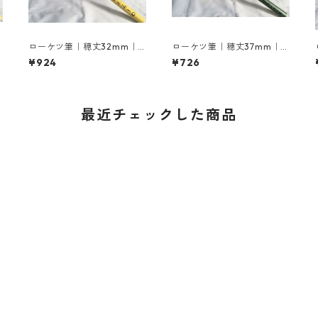
4
ローケツ筆｜穂丈32mm｜6
ローケツ筆｜穂丈37mm｜8
号
号
¥924
¥726
最近チェックした商品