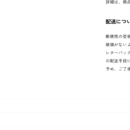
詳細は、商
配送につ
郵便局の受
破損がない
レターパッ
の配送手段
予め、ご了