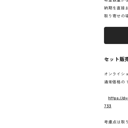
希望数量が
納期を直接
取り寄せの
セット販
オンライシ
通常価格の１
https://d
733
考慮点は取