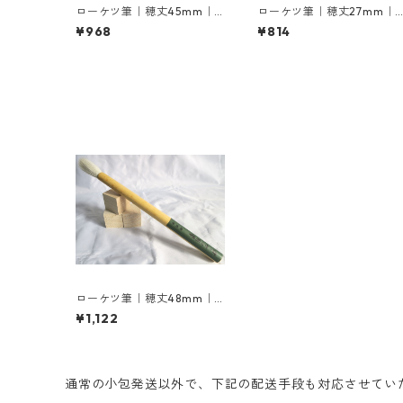
ローケツ筆｜穂丈45mm｜1
ローケツ筆｜穂丈27mm｜
2号
号
¥968
¥814
ローケツ筆｜穂丈48mm｜1
4号
¥1,122
通常の小包発送以外で、下記の配送手段も対応させてい