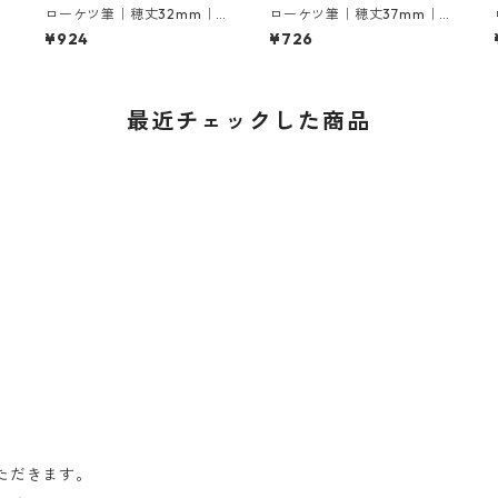
4
ローケツ筆｜穂丈32mm｜6
ローケツ筆｜穂丈37mm｜8
号
号
¥924
¥726
最近チェックした商品
ただきます。