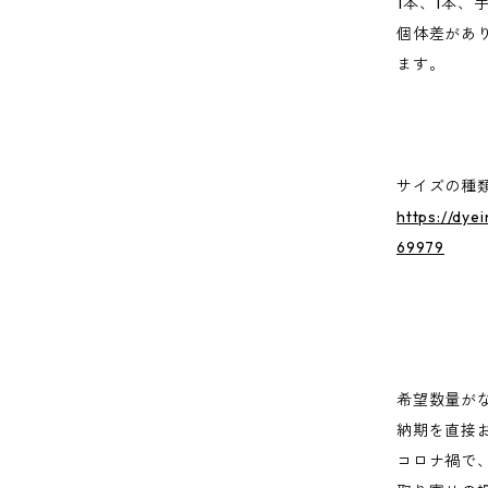
1本、1本、
個体差があ
ます。
サイズの種
https://dye
69979
希望数量が
納期を直接
コロナ禍で