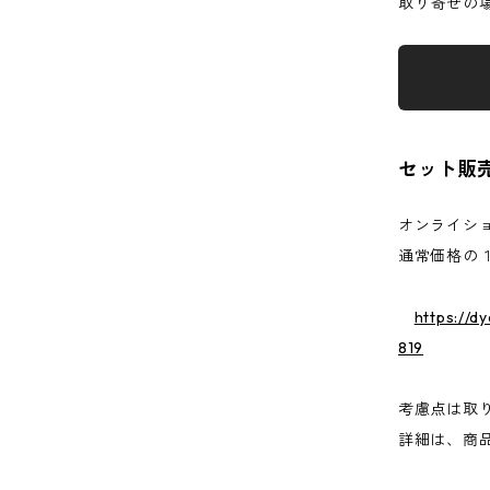
取り寄せの
セット販
オンライシ
通常価格の１
https://d
819
考慮点は取
詳細は、商