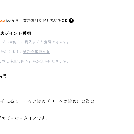
なら
手数料無料の
翌月払いでOK
料店ポイント獲得
ップに登録
し、購入すると獲得できます。
かかります。
送料を確認する
00以上のご注文で国内送料が無料になります。
4号
を布に塗るローケツ染め（ローケツ染め）の為の
固めていないタイプです。