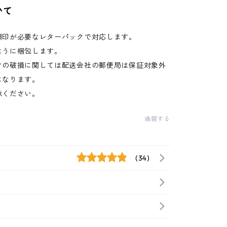
いて
領印が必要なレターパックで対応します。
ように梱包します。
クの破損に関しては配送会社の郵便局は保証対象外
になります。
承ください。
通報する
(34)