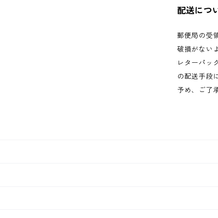
配送につ
郵便局の受
破損がない
レターパッ
の配送手段
予め、ご了