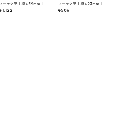
ローケツ筆｜穂丈39mm｜1
ローケツ筆｜穂丈23mm｜2
0号
号
¥1,122
¥506