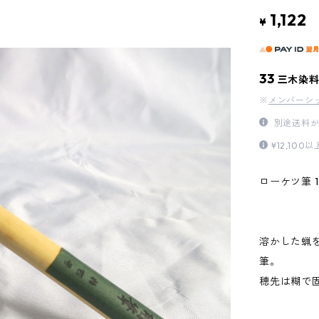
1,122
¥
33
三木染
※
メンバーシ
別途送料が
¥12,1
ローケツ筆 1
溶かした蝋
筆。
穂先は糊で