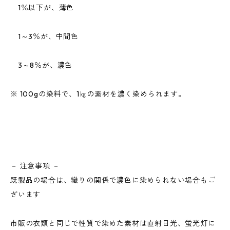
1％以下が、薄色
1～3％が、中間色
3～8％が、濃色
※ 100gの染料で、1㎏の素材を濃く染められます。
－ 注意事項 －
既製品の場合は、織りの関係で濃色に染められない場合もご
ざいます
市販の衣類と同じで性質で染めた素材は直射日光、蛍光灯に