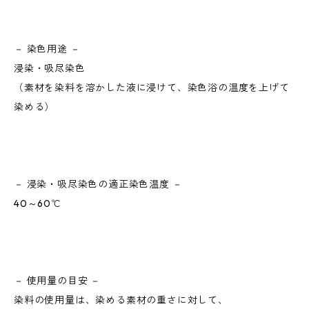
－ 染色用途 －
浸染・吸尽染色
（素材を染料を溶かした液に浸けて、染色浴の温度を上げて
染める）
－ 浸染・吸尽染色の適正染色温度 －
40～60℃
－ 使用量の目安 －
染料の使用量は、染める素材の重さに対して、