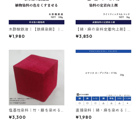
木酢酸鉄液｜【鉄媒染剤】｜1
【綿・麻の染料定着向上剤】
00g
｜1kg｜ライトフィックスAコ
¥1,980
¥3,850
ンク
塩基性染料｜竹・籐を染める
直接染料｜綿・麻を染める｜2
｜100g｜塩基性レット（赤色
0g｜カヤラス スープラブルー
¥3,300
¥1,980
系）
FFRL（青色）