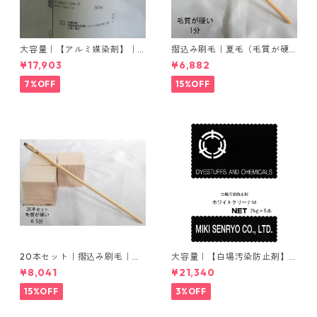
大容量｜【アルミ媒染剤】｜5
摺込み刷毛｜夏毛（毛質が硬
00g−5本入り｜塩化アルミニ
い）1分｜16本入り＊1セット
¥17,903
¥6,882
ウム
7%OFF
15%OFF
20本セット｜摺込み刷毛｜夏
大容量｜【白場汚染防止剤】
毛（毛質が硬い）0.5分
｜2kg×5本｜ホワイトクリー
¥8,041
¥21,340
ナＭ
15%OFF
3%OFF