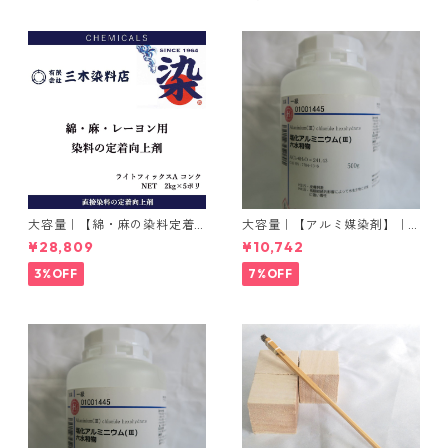
大容量｜【綿・麻の染料定着
大容量｜【アルミ媒染剤】｜5
向上剤】｜2kg×5本｜ライト
00g−3本入り｜塩化アルミニ
¥28,809
¥10,742
フィックスAコンク
ウム
3%OFF
7%OFF