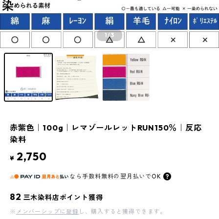
1
/3
赤紫色｜100g｜レマゾールレットRUN150％｜反応
染料
2,750
¥
なら
手数料無料の
翌月払いでOK
82
三木染料店ポイント獲得
※
メンバーシップに登録
し、購入すると獲得できます。