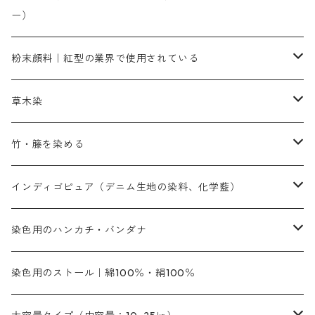
ー）
補助薬品
人気のおすすめ染料
お勧め｜スミフィックス～
染色に必要な薬品類
3原色以外の色目
ネオカラー（色）
粉末顔料｜紅型の業界で使用されている
赤色系
赤色系
レマゾール
赤色
補助薬品
染色に必要な薬品
内容量：100g
バィンダー（定着剤）
赤色系
草木染
黄色系
黄色系
青色
アルカリ剤
補助薬品
内容量：500g
本洋紅
増粘剤
黄色系
植物染料
竹・籐を染める
橙色系
青色系
橙色｜20g入りのみ公開
吸収促進剤
捺染に必要な材料
定番の色合い
代用朱黄色口
ファストエロ―10GN（鮮やかな黄色）
人気のおすすめ植物染料
黄色系
青色系
濃染処理剤｜ソルバックスPS－900
人気のおすすめ竹・藤を染める染料
インディゴピュア（デニム生地の染料、化学藍）
青色系
紫色系
紫色｜20g入りのみ公開
ソーピング剤
捺染糊
銀朱本朱赤口
ファストエロ―5GN（黄色）
インド茜・西洋茜の個別販売
エロ―M3G｜定番の色合い
NSBAブルー
オレンジ系
白色｜胡粉
媒染剤
塩基性染料（混色可能）
初心者向けお試しセット販売
染色用のハンカチ・バンダナ
紫色系
橙色系
緑色｜20g入りのみ公開
染料の定着向上剤
その他の薬剤（調整中）
銀朱本朱黄口
ファストエロ―R（赤みの黄色）
インド茜・西洋茜のセット商品
エロー ＭＧＲ｜明るい緑みの黄色
群青
オレンヂMG｜黄みの橙色
アルミ媒染剤
ビスマークブロンB｜赤茶色
緑色系
赤色系
黒色｜在庫処分特価
ソーダ灰｜アルカリ性のPH調整剤
オリジナル染料｜スス竹色｜ミキセットファストブロンGR
インディゴピュア
45cm×45cm（ハンカチ）｜端の始末も綿糸｜タグなし
染色用のストール｜綿100％・絹100％
緑色系
茶色｜20g入りのみ公開
本黄土（取り寄せ）
すおう｜赤色系
ゴールド エロー ＭＧ｜緑みの黄色
ミロリーブルー
オレンヂMGD（定番の色合い）
鉄媒染剤
塩基性エロ―｜液体タイプ
茶色系
レットMFB｜赤色（定番の色合い）