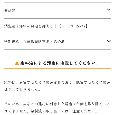
ターキスブルーHNG｜緑みの空色
差し刷毛（5分～1寸、10本から取り寄せ）
ライトフィックスAコンク｜綿・麻もしくは直接染料で染めた素材
全体脱色｜ハイドロサルファイトコンク
アルカリ剤｜反応染料用
たんぱく質系
脱色助剤｜浸透・複色抑制剤
染料溶解剤｜染料の均一な浸透・吸着を補助する
薬品類
片羽刷毛
シルクフィックス３A｜絹の染料定着向上剤
部分脱色｜デグロリンSコンク
ソーダ灰
メイプロガムNP｜にじみ防止剤
染料溶解剤
化学糊（PVA）
捺染糊
ア行
消泡剤｜浴中の発泡を抑える｜【ﾗｲﾄｼﾘｺｰﾝS-77】
ネオフィックスFC200％｜反応染料で染めた素材
アミラヂンD｜浸透・複色抑制剤
セレナゾールPDN｜各種染料の染料溶解剤
メイプロガムNP（綿・麻・絹用｜直接・酸性・含金染料用）
防腐剤｜アルカリ性
白場汚染防止剤｜ソーピング剤｜水洗する際の再汚染防止剤
カ行
特別価格｜在庫数量調整品・処分品
アルギン酸ナトリウム（反応染料専用）
薬品｜編集中
サ行
クローバーリッパ―
染料液による汚染に注意してください。
尿素｜反応染料の捺染時の湿潤剤・溶解剤
捺染糊の防腐剤|｜アルカリ性｜【プロテクトールN】
タ行
ダルマ画鋲
染料は、着色するために製造されており、脱色するために製造
｜反応染料の還元防止剤リキッドタイプ
ナ行
粉末顔料
はされておりません。
そのため、床などの建材に付着した場合は色素を取り除くこと
ハ行
綿・麻を染める染料
はできません。染料液の取り扱いにはご注意ください。