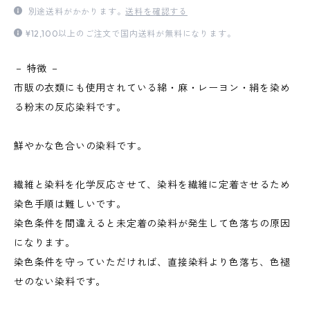
別途送料がかかります。
送料を確認する
¥12,100以上のご注文で国内送料が無料になります。
－ 特徴 －
市販の衣類にも使用されている綿・麻・レーヨン・絹を染め
る粉末の反応染料です。
鮮やかな色合いの染料です。
繊維と染料を化学反応させて、染料を繊維に定着させるため
染色手順は難しいです。
染色条件を間違えると未定着の染料が発生して色落ちの原因
になります。
染色条件を守っていただければ、直接染料より色落ち、色褪
せのない染料です。