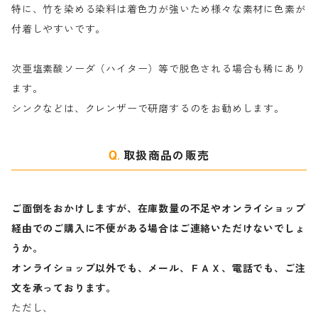
特に、竹を染める染料は着色力が強いため様々な素材に色素が
マ行
絹・羊毛を染める染料
付着しやすいです。
ヤ行
次亜塩素酸ソーダ（ハイター）等で脱色される場合も稀にあり
ます。
ラ行
シンクなどは、クレンザーで研磨するのをお勧めします。
取扱商品の販売
ご面倒をおかけしますが、在庫数量の不足やオンライショップ
経由でのご購入に不便がある場合はご連絡いただけないでしょ
うか。
オンライショップ以外でも、メール、ＦＡＸ、電話でも、ご注
文を承っております。
ただし、