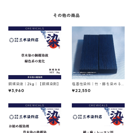
その他の商品
銅媒染液｜2kg｜【銅媒染剤】
塩基性染料｜竹・籐を染める
｜1kg｜塩基性ブラック（黒色
¥3,960
¥22,550
系）