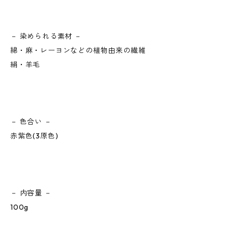
－ 染められる素材 －
綿・麻・レーヨンなどの植物由来の繊維
絹・羊毛
－ 色合い －
赤紫色(3原色)
－ 内容量 －
100g