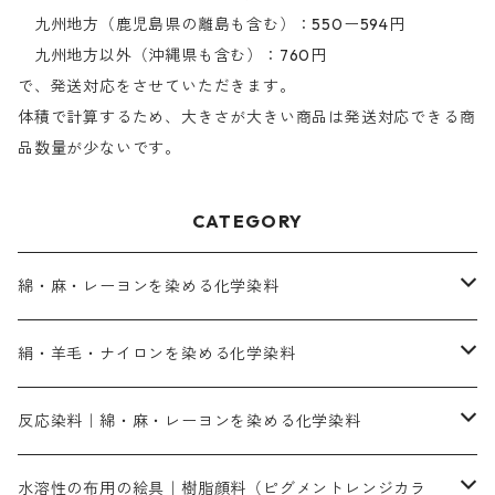
九州地方（鹿児島県の離島も含む）：550ー594円
九州地方以外（沖縄県も含む）：760円
で、発送対応をさせていただきます。
体積で計算するため、大きさが大きい商品は発送対応できる商
品数量が少ないです。
CATEGORY
綿・麻・レーヨンを染める化学染料
直接染料－染色手順が簡単
絹・羊毛・ナイロンを染める化学染料
人気のおすすめ直接染料
お買い得品
反応染料｜綿・麻・レーヨンを染める化学染料
染色に必要な薬品類
染料一覧
お勧めの3原色（赤・青・黄色）
水溶性の布用の絵具｜樹脂顔料（ピグメントレンジカラ