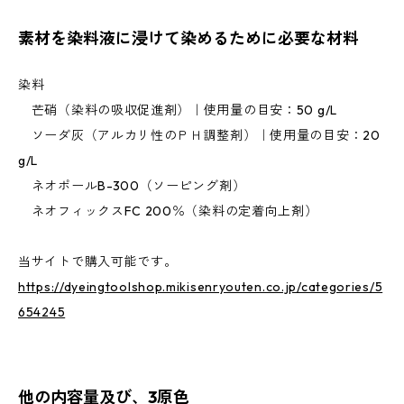
素材を染料液に浸けて染めるために必要な材料
染料
芒硝（染料の吸収促進剤）｜使用量の目安：50 g/L
ソーダ灰（アルカリ性のＰＨ調整剤）｜使用量の目安：20
g/L
ネオポールB-300（ソーピング剤）
ネオフィックスFC 200％（染料の定着向上剤）
当サイトで購入可能です。
https://dyeingtoolshop.mikisenryouten.co.jp/categories/5
654245
他の内容量及び、3原色