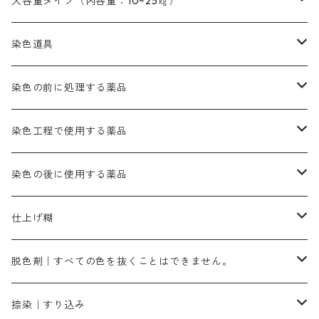
青色系
緑色｜在庫処分特価
藍染
アルカリ剤
54cm×54cm（バンダナ）｜端の始末も綿糸｜タグなし
大容量タイプ（内容量：10~25㎏）
茶色系
灰色｜20g入りのみ公開
かりやす｜黄色系
ゴールド エロー ＭＦＲ｜赤みの黄色
オレンヂMGR（赤みの橙色）
スズ媒染剤
塩基性レット｜赤色
灰色系
レットMG｜黄みの朱色
ネビーブルーMB（定番の色合い）
ぶどう糖
灰色系
紫色系
茶色｜在庫処分特価
染色用途のハンカチ・バンダナ
ハイドロサルファイトコンク
芒硝｜綿の染色時の吸収促進剤
染色道具
黒色
きはだ｜黄色系
ゴールド エロー ＭＧＲ｜山吹色
クロム媒染剤
メチレンブルー｜青色
黒色系
レットMGD｜朱色（定番の色合い）
ブルーMB（定番の色合い）
ハイドロサルファイトコンク
黒色系
バイオレットMFB
45cm×45cm（ハンカチ）｜端の始末も綿糸｜タグなし
緑色系
酸性剤
ソーダ灰｜アルカリ性のPH調整剤
刷毛
染色の前に処理する薬品
カッチ｜茶系
銅媒染液
塩基性ブラック｜黒色
染料一覧ー20g入り
ブリリアントレットMFBR｜青みの朱色
ブルーMR｜赤みの青色
PH調整剤は、直接店舗へ問い合わせください
20g
54cm×54cm（バンダナ）｜端の始末も綿糸｜タグなし
ダークグリンMG（定番の色合い）
摺込み刷毛（スリコミハケ）ー夏毛（硬いタイプ）
茶色系
硫酸第一鉄｜鉄媒染剤
ローケツ筆
精練剤｜汚れ落とし剤｜針状マルセル石鹸
染色工程で使用する薬品
霧島産・晩秋茶｜黄金色（赤みの黄色）｜準備中
メチルバイオレットピュアスペシャル｜紫色
染料一覧ー50g入り
レットM3B｜深みの赤色
ブルーMG｜空色
50g
グリーンMB｜緑色
摺込み刷毛（スリコミハケ）ー冬毛（柔らかいタイプ）
ダークブロンMFB｜こげ茶色
ローケツ用筆｜1本～販売
黒色系
洋型紙（9番手｜中薄口、10番手｜中厚口）
糊落とし剤｜ソルベンCA
染料の吸収促進剤
染色の後に使用する薬品
霧島産・晩秋茶｜媒染剤セット｜準備中
ローダミンB｜赤紫色｜マゼンダ色
染料一覧ー100g入り
ルビンMB｜赤紫色
スカイブルーMB｜緑みの空色
100g
グリーンMY｜黄緑色
摺込み刷毛（スリコミハケ）ーまとめ買い（値引き）
ブロンHNR｜こげ茶色
ローケツ用筆ー10%off｜20本セットお取り寄せ品
ブラックMK（赤みの黒色）
有償サンプル品｜約20cm×27cm
酢酸｜絹・羊毛・ナイロンに使用する
白色系（定番の色合い）
張木｜入荷待ち
濃染処理剤｜ソルバックスPS－900
染料のムラ染め抑制剤（均染剤）
ソーピング剤｜未定着の染料を除去すること
仕上げ糊
染料一覧ー500g入り
ピンクMB｜ピンク色
スカイブルーHNR｜緑みの空色
500g
引染刷毛（ヒキゾメハケ）
ブロンB｜赤茶色
ローケツ用筆ー10％off｜2、6、10、12号、各1本
ブラックMG（青みの黒色）
洋型紙9番手｜中薄口｜約54cm×110cm
芒硝｜綿・麻の染色に使用する。
ネオホワイトR
アゾリン200％｜綿・麻・絹・羊毛・ナイロンの染色
ネオポールB－300｜反応染料のソーピング剤
伸子
染料の浸透剤
仕上げ剤｜柔軟・平滑剤
カルボキシメチルセルロース（CMC）
脱色剤｜すべての色を抜くことはできません。
染料一覧ー1kg入り
ローズMB｜鮮やかなピンク色）
スカイブルーMG｜緑みの空色
1kg
差し刷毛（1～4分、1本から販売可能）
ブロンHN２R｜赤茶色
洋型紙10番手｜中厚口｜約54cm×110cm
レオニールEHC｜反応染料用
ソルバライトS-70｜各種繊維の浸し染めに使用可能
型洗いブラシ
染料の定着向上剤
白場汚染防止剤
海藻系
脱色剤
捺染｜すり込み