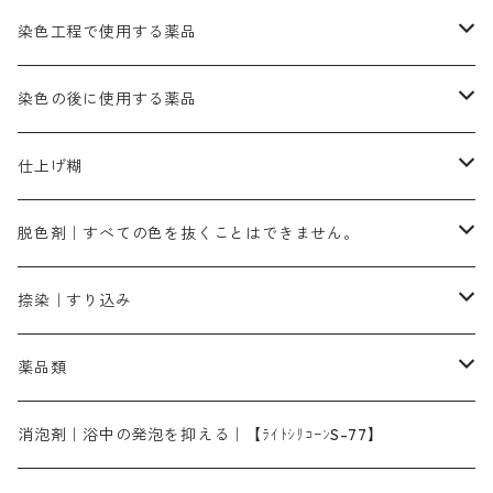
カッチ｜茶系
銅媒染液
塩基性ブラック｜黒色
染料一覧ー20g入り
ブリリアントレットMFBR｜青みの朱色
ブルーMR｜赤みの青色
PH調整剤は、直接店舗へ問い合わせください
20g
54cm×54cm（バンダナ）｜端の始末も綿糸｜タグなし
ダークグリンMG（定番の色合い）
摺込み刷毛（スリコミハケ）ー夏毛（硬いタイプ）
茶色系
硫酸第一鉄｜鉄媒染剤
ローケツ筆
精練剤｜汚れ落とし剤｜針状マルセル石鹸
染色工程で使用する薬品
霧島産・晩秋茶｜黄金色（赤みの黄色）｜準備中
メチルバイオレットピュアスペシャル｜紫色
染料一覧ー50g入り
レットM3B｜深みの赤色
ブルーMG｜空色
50g
グリーンMB｜緑色
摺込み刷毛（スリコミハケ）ー冬毛（柔らかいタイプ）
ダークブロンMFB｜こげ茶色
ローケツ用筆｜1本～販売
黒色系
洋型紙（9番手｜中薄口、10番手｜中厚口）
糊落とし剤｜ソルベンCA
染料の吸収促進剤
染色の後に使用する薬品
霧島産・晩秋茶｜媒染剤セット｜準備中
ローダミンB｜赤紫色｜マゼンダ色
染料一覧ー100g入り
ルビンMB｜赤紫色
スカイブルーMB｜緑みの空色
100g
グリーンMY｜黄緑色
摺込み刷毛（スリコミハケ）ーまとめ買い（値引き）
ブロンHNR｜こげ茶色
ローケツ用筆ー10%off｜20本セットお取り寄せ品
ブラックMK（赤みの黒色）
有償サンプル品｜約20cm×27cm
酢酸｜絹・羊毛・ナイロンに使用する
白色系（定番の色合い）
張木｜入荷待ち
濃染処理剤｜ソルバックスPS－900
染料のムラ染め抑制剤（均染剤）
ソーピング剤｜未定着の染料を除去すること
仕上げ糊
染料一覧ー500g入り
ピンクMB｜ピンク色
スカイブルーHNR｜緑みの空色
500g
引染刷毛（ヒキゾメハケ）
ブロンB｜赤茶色
ローケツ用筆ー10％off｜2、6、10、12号、各1本
ブラックMG（青みの黒色）
洋型紙9番手｜中薄口｜約54cm×110cm
芒硝｜綿・麻の染色に使用する。
ネオホワイトR
アゾリン200％｜綿・麻・絹・羊毛・ナイロンの染色
ネオポールB－300｜反応染料のソーピング剤
伸子
染料の浸透剤
仕上げ剤｜柔軟・平滑剤
カルボキシメチルセルロース（CMC）
脱色剤｜すべての色を抜くことはできません。
染料一覧ー1kg入り
ローズMB｜鮮やかなピンク色）
スカイブルーMG｜緑みの空色
1kg
差し刷毛（1～4分、1本から販売可能）
ブロンHN２R｜赤茶色
洋型紙10番手｜中厚口｜約54cm×110cm
レオニールEHC｜反応染料用
ソルバライトS-70｜各種繊維の浸し染めに使用可能
型洗いブラシ
染料の定着向上剤
白場汚染防止剤
海藻系
脱色剤
捺染｜すり込み
ターキスブルーHNG｜緑みの空色
差し刷毛（5分～1寸、10本から取り寄せ）
ライトフィックスAコンク｜綿・麻もしくは直接染料で染めた素材
全体脱色｜ハイドロサルファイトコンク
アルカリ剤｜反応染料用
たんぱく質系
脱色助剤｜浸透・複色抑制剤
染料溶解剤｜染料の均一な浸透・吸着を補助する
薬品類
片羽刷毛
シルクフィックス３A｜絹の染料定着向上剤
部分脱色｜デグロリンSコンク
ソーダ灰
メイプロガムNP｜にじみ防止剤
染料溶解剤
化学糊（PVA）
捺染糊
ア行
消泡剤｜浴中の発泡を抑える｜【ﾗｲﾄｼﾘｺｰﾝS-77】
ネオフィックスFC200％｜反応染料で染めた素材
アミラヂンD｜浸透・複色抑制剤