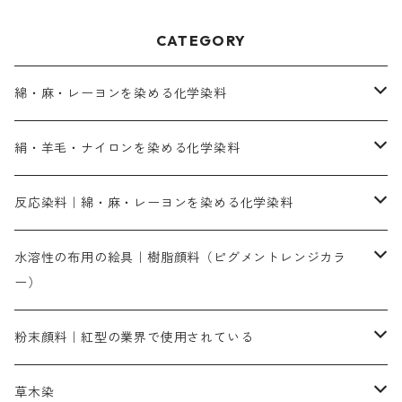
CATEGORY
綿・麻・レーヨンを染める化学染料
直接染料－染色手順が簡単
絹・羊毛・ナイロンを染める化学染料
人気のおすすめ直接染料
お買い得品
反応染料｜綿・麻・レーヨンを染める化学染料
染色に必要な薬品類
染料一覧
お勧めの3原色（赤・青・黄色）
水溶性の布用の絵具｜樹脂顔料（ピグメントレンジカラ
ー）
補助薬品
人気のおすすめ染料
お勧め｜スミフィックス～
染色に必要な薬品類
3原色以外の色目
ネオカラー（色）
粉末顔料｜紅型の業界で使用されている
赤色系
赤色系
レマゾール
赤色
補助薬品
染色に必要な薬品
内容量：100g
バィンダー（定着剤）
赤色系
草木染