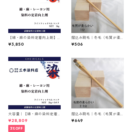
【綿・麻の染料定着向上剤】
摺込み刷毛｜冬毛（毛質が柔
｜1kg｜ライトフィックスAコ
らかい）1分
¥3,850
¥506
ンク
大容量｜【綿・麻の染料定着
摺込み刷毛｜冬毛（毛質が柔
向上剤】｜2kg×5本｜ライト
らかい）2.5分
¥28,809
¥649
フィックスAコンク
3%OFF