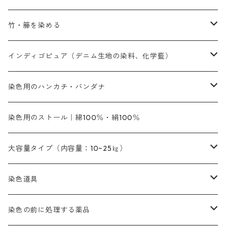
黄色系
黄色系
青色
アルカリ剤
補助薬品
内容量：500g
本洋紅
増粘剤
黄色系
植物染料
竹・籐を染める
橙色系
青色系
橙色｜20g入りのみ公開
吸収促進剤
捺染に必要な材料
定番の色合い
代用朱黄色口
ファストエロ―10GN（鮮やかな黄色）
人気のおすすめ植物染料
黄色系
青色系
濃染処理剤｜ソルバックスPS－900
人気のおすすめ竹・藤を染める染料
インディゴピュア（デニム生地の染料、化学藍）
青色系
紫色系
紫色｜20g入りのみ公開
ソーピング剤
捺染糊
銀朱本朱赤口
ファストエロ―5GN（黄色）
インド茜・西洋茜の個別販売
エロ―M3G｜定番の色合い
NSBAブルー
オレンジ系
白色｜胡粉
媒染剤
塩基性染料（混色可能）
初心者向けお試しセット販売
染色用のハンカチ・バンダナ
紫色系
橙色系
緑色｜20g入りのみ公開
染料の定着向上剤
その他の薬剤（調整中）
銀朱本朱黄口
ファストエロ―R（赤みの黄色）
インド茜・西洋茜のセット商品
エロー ＭＧＲ｜明るい緑みの黄色
群青
オレンヂMG｜黄みの橙色
アルミ媒染剤
ビスマークブロンB｜赤茶色
緑色系
赤色系
黒色｜在庫処分特価
ソーダ灰｜アルカリ性のPH調整剤
オリジナル染料｜スス竹色｜ミキセットファストブロンGR
インディゴピュア
45cm×45cm（ハンカチ）｜端の始末も綿糸｜タグなし
染色用のストール｜綿100％・絹100％
緑色系
茶色｜20g入りのみ公開
本黄土（取り寄せ）
すおう｜赤色系
ゴールド エロー ＭＧ｜緑みの黄色
ミロリーブルー
オレンヂMGD（定番の色合い）
鉄媒染剤
塩基性エロ―｜液体タイプ
茶色系
レットMFB｜赤色（定番の色合い）
青色系
緑色｜在庫処分特価
藍染
アルカリ剤
54cm×54cm（バンダナ）｜端の始末も綿糸｜タグなし
大容量タイプ（内容量：10~25㎏）
茶色系
灰色｜20g入りのみ公開
かりやす｜黄色系
ゴールド エロー ＭＦＲ｜赤みの黄色
オレンヂMGR（赤みの橙色）
スズ媒染剤
塩基性レット｜赤色
灰色系
レットMG｜黄みの朱色
ネビーブルーMB（定番の色合い）
ぶどう糖
灰色系
紫色系
茶色｜在庫処分特価
染色用途のハンカチ・バンダナ
ハイドロサルファイトコンク
芒硝｜綿の染色時の吸収促進剤
染色道具
黒色
きはだ｜黄色系
ゴールド エロー ＭＧＲ｜山吹色
クロム媒染剤
メチレンブルー｜青色
黒色系
レットMGD｜朱色（定番の色合い）
ブルーMB（定番の色合い）
ハイドロサルファイトコンク
黒色系
バイオレットMFB
45cm×45cm（ハンカチ）｜端の始末も綿糸｜タグなし
緑色系
酸性剤
ソーダ灰｜アルカリ性のPH調整剤
刷毛
染色の前に処理する薬品