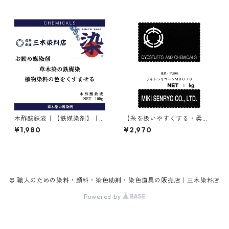
木酢酸鉄液｜【鉄媒染剤】｜1
【糸を扱いやすくする・柔
00g
軟・平滑剤】｜1kg｜ライトシ
¥1,980
¥2,970
リコーンM807S
© 職人のための染料・顔料・染色助剤・染色道具の販売店｜三木染料店
Powered by