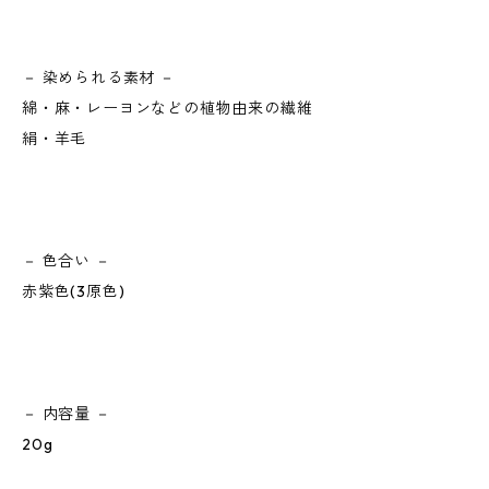
－ 染められる素材 －
綿・麻・レーヨンなどの植物由来の繊維
絹・羊毛
－ 色合い －
赤紫色(3原色)
－ 内容量 －
20g