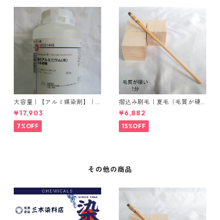
大容量｜【アルミ媒染剤】｜5
摺込み刷毛｜夏毛（毛質が硬
00g−5本入り｜塩化アルミニ
い）1分｜16本入り＊1セット
¥17,903
¥6,882
ウム
7%OFF
15%OFF
その他の商品