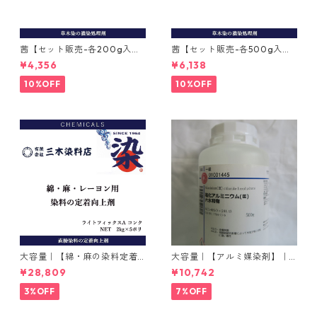
茜【セット販売-各200g入
茜【セット販売-各500g入
り】｜インド茜と西洋茜
り】｜インド茜と西洋茜
¥4,356
¥6,138
10%OFF
10%OFF
大容量｜【綿・麻の染料定着
大容量｜【アルミ媒染剤】｜5
向上剤】｜2kg×5本｜ライト
00g−3本入り｜塩化アルミニ
¥28,809
¥10,742
フィックスAコンク
ウム
3%OFF
7%OFF