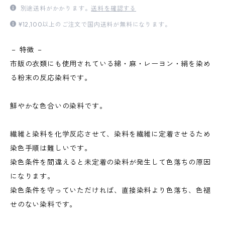
別途送料がかかります。
送料を確認する
¥12,100以上のご注文で国内送料が無料になります。
－ 特徴 －
市販の衣類にも使用されている綿・麻・レーヨン・絹を染め
る粉末の反応染料です。
鮮やかな色合いの染料です。
繊維と染料を化学反応させて、染料を繊維に定着させるため
染色手順は難しいです。
染色条件を間違えると未定着の染料が発生して色落ちの原因
になります。
染色条件を守っていただければ、直接染料より色落ち、色褪
せのない染料です。