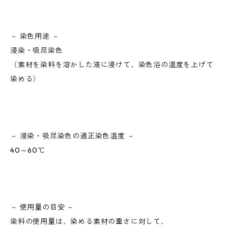
－ 染色用途 －
浸染・吸尽染色
（素材を染料を溶かした液に浸けて、染色浴の温度を上げて
染める）
－ 浸染・吸尽染色の適正染色温度 －
40～60℃
－ 使用量の目安 －
染料の使用量は、染める素材の重さに対して、