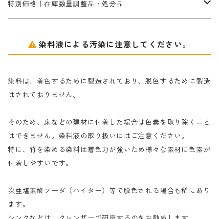
セレナゾールPDN｜各種染料の染料溶解剤
メイプロガムNP（綿・麻・絹用｜直接・酸性・含金染料用）
防腐剤｜アルカリ性
白場汚染防止剤｜ソーピング剤｜水洗する際の再汚染防止剤
カ行
特別価格｜在庫数量調整品・処分品
アルギン酸ナトリウム（反応染料専用）
薬品｜編集中
サ行
クローバーリッパ―
染料液による汚染に注意してください。
尿素｜反応染料の捺染時の湿潤剤・溶解剤
捺染糊の防腐剤|｜アルカリ性｜【プロテクトールN】
タ行
ダルマ画鋲
染料は、着色するために製造されており、脱色するために製造
｜反応染料の還元防止剤リキッドタイプ
ナ行
粉末顔料
はされておりません。
そのため、床などの建材に付着した場合は色素を取り除くこと
ハ行
綿・麻を染める染料
はできません。染料液の取り扱いにはご注意ください。
特に、竹を染める染料は着色力が強いため様々な素材に色素が
マ行
絹・羊毛を染める染料
付着しやすいです。
ヤ行
次亜塩素酸ソーダ（ハイター）等で脱色される場合も稀にあり
ます。
ラ行
シンクなどは、クレンザーで研磨するのをお勧めします。