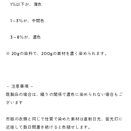
1％以下が、薄色
1～3％が、中間色
3～8％が、濃色
※ 20gの染料で、200gの素材を濃く染められます。
－ 注意事項 －
既製品の場合は、織りの関係で濃色に染められない場合もご
ざいます
市販の衣類と同じで性質で染めた素材は直射日光、蛍光灯に
近接して数日間置き続けると色褪せします。