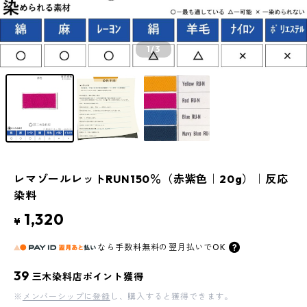
1
/3
レマゾールレットRUN150％（赤紫色｜20g）｜反応
染料
1,320
¥
なら
手数料無料の
翌月払いでOK
39
三木染料店ポイント獲得
※
メンバーシップに登録
し、購入すると獲得できます。