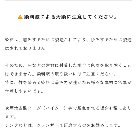
アルギン酸ナトリウム（反応染料専用）
薬品｜編集中
サ行
クローバーリッパ―
染料液による汚染に注意してください。
尿素｜反応染料の捺染時の湿潤剤・溶解剤
捺染糊の防腐剤|｜アルカリ性｜【プロテクトールN】
タ行
ダルマ画鋲
染料は、着色するために製造されており、脱色するために製造
｜反応染料の還元防止剤リキッドタイプ
ナ行
粉末顔料
はされておりません。
そのため、床などの建材に付着した場合は色素を取り除くこと
ハ行
綿・麻を染める染料
はできません。染料液の取り扱いにはご注意ください。
特に、竹を染める染料は着色力が強いため様々な素材に色素が
マ行
絹・羊毛を染める染料
付着しやすいです。
ヤ行
次亜塩素酸ソーダ（ハイター）等で脱色される場合も稀にあり
ます。
ラ行
シンクなどは、クレンザーで研磨するのをお勧めします。