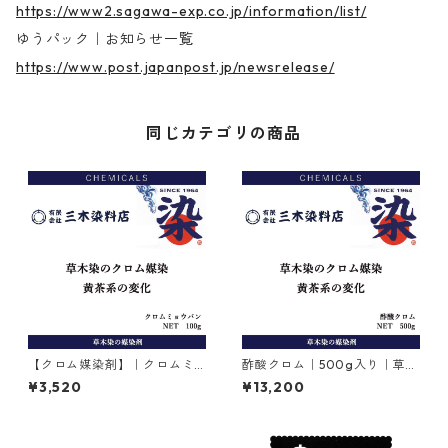
https://www2.sagawa-exp.co.jp/information/list/
ゆうパック｜お知らせ一覧
https://www.post.japanpost.jp/newsrelease/
同じカテゴリの商品
【クロム媒染剤】｜クロムミ
酢酸クロム｜500g入り｜草木
ョウバン｜100g
染のクロム媒染剤｜お取り寄
¥3,520
¥13,200
せ