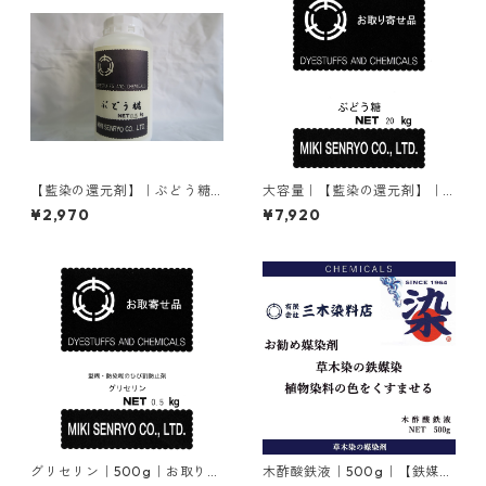
【藍染の還元剤】｜ぶどう糖
大容量｜【藍染の還元剤】｜
｜ブドウ糖｜D(+)-グルコース
ぶどう糖｜ブドウ糖｜D(+)-グ
¥2,970
¥7,920
｜500g
ルコース｜20㎏
グリセリン｜500g｜お取り寄
木酢酸鉄液｜500g｜【鉄媒染