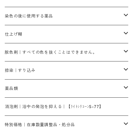
霧島産・晩秋茶｜黄金色（赤みの黄色）｜準備中
メチルバイオレットピュアスペシャル｜紫色
染料一覧ー50g入り
レットM3B｜深みの赤色
ブルーMG｜空色
50g
グリーンMB｜緑色
摺込み刷毛（スリコミハケ）ー冬毛（柔らかいタイプ）
ダークブロンMFB｜こげ茶色
ローケツ用筆｜1本～販売
黒色系
洋型紙（9番手｜中薄口、10番手｜中厚口）
糊落とし剤｜ソルベンCA
染料の吸収促進剤
染色の後に使用する薬品
霧島産・晩秋茶｜媒染剤セット｜準備中
ローダミンB｜赤紫色｜マゼンダ色
染料一覧ー100g入り
ルビンMB｜赤紫色
スカイブルーMB｜緑みの空色
100g
グリーンMY｜黄緑色
摺込み刷毛（スリコミハケ）ーまとめ買い（値引き）
ブロンHNR｜こげ茶色
ローケツ用筆ー10%off｜20本セットお取り寄せ品
ブラックMK（赤みの黒色）
有償サンプル品｜約20cm×27cm
酢酸｜絹・羊毛・ナイロンに使用する
白色系（定番の色合い）
張木｜入荷待ち
濃染処理剤｜ソルバックスPS－900
染料のムラ染め抑制剤（均染剤）
ソーピング剤｜未定着の染料を除去すること
仕上げ糊
染料一覧ー500g入り
ピンクMB｜ピンク色
スカイブルーHNR｜緑みの空色
500g
引染刷毛（ヒキゾメハケ）
ブロンB｜赤茶色
ローケツ用筆ー10％off｜2、6、10、12号、各1本
ブラックMG（青みの黒色）
洋型紙9番手｜中薄口｜約54cm×110cm
芒硝｜綿・麻の染色に使用する。
ネオホワイトR
アゾリン200％｜綿・麻・絹・羊毛・ナイロンの染色
ネオポールB－300｜反応染料のソーピング剤
伸子
染料の浸透剤
仕上げ剤｜柔軟・平滑剤
カルボキシメチルセルロース（CMC）
脱色剤｜すべての色を抜くことはできません。
染料一覧ー1kg入り
ローズMB｜鮮やかなピンク色）
スカイブルーMG｜緑みの空色
1kg
差し刷毛（1～4分、1本から販売可能）
ブロンHN２R｜赤茶色
洋型紙10番手｜中厚口｜約54cm×110cm
レオニールEHC｜反応染料用
ソルバライトS-70｜各種繊維の浸し染めに使用可能
型洗いブラシ
染料の定着向上剤
白場汚染防止剤
海藻系
脱色剤
捺染｜すり込み
ターキスブルーHNG｜緑みの空色
差し刷毛（5分～1寸、10本から取り寄せ）
ライトフィックスAコンク｜綿・麻もしくは直接染料で染めた素材
全体脱色｜ハイドロサルファイトコンク
アルカリ剤｜反応染料用
たんぱく質系
脱色助剤｜浸透・複色抑制剤
染料溶解剤｜染料の均一な浸透・吸着を補助する
薬品類
片羽刷毛
シルクフィックス３A｜絹の染料定着向上剤
部分脱色｜デグロリンSコンク
ソーダ灰
メイプロガムNP｜にじみ防止剤
染料溶解剤
化学糊（PVA）
捺染糊
ア行
消泡剤｜浴中の発泡を抑える｜【ﾗｲﾄｼﾘｺｰﾝS-77】
ネオフィックスFC200％｜反応染料で染めた素材
アミラヂンD｜浸透・複色抑制剤
セレナゾールPDN｜各種染料の染料溶解剤
メイプロガムNP（綿・麻・絹用｜直接・酸性・含金染料用）
防腐剤｜アルカリ性
白場汚染防止剤｜ソーピング剤｜水洗する際の再汚染防止剤
カ行
特別価格｜在庫数量調整品・処分品