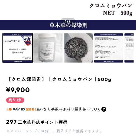
1
/6
【クロム媒染剤】｜クロムミョウバン｜500g
¥9,900
残り1点
なら
手数料無料の
翌月払いでOK
297
三木染料店ポイント獲得
※
メンバーシップに登録
し、購入すると獲得できます。