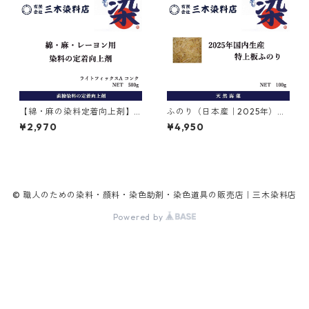
【綿・麻の染料定着向上剤】
ふのり（日本産｜2025年）｜
｜500g｜ライトフィックスA
糊剤｜100g
¥2,970
¥4,950
コンク
© 職人のための染料・顔料・染色助剤・染色道具の販売店｜三木染料店
Powered by