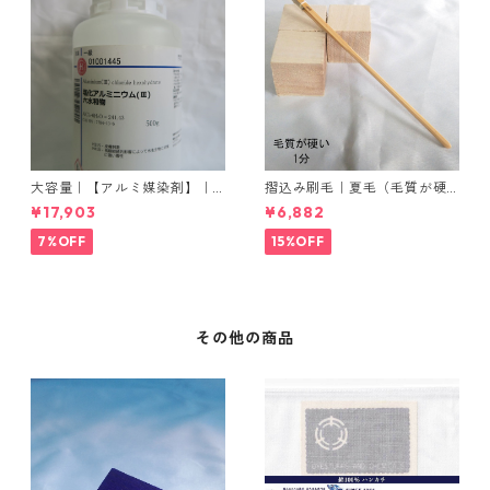
大容量｜【アルミ媒染剤】｜5
摺込み刷毛｜夏毛（毛質が硬
00g−5本入り｜塩化アルミニ
い）1分｜16本入り＊1セット
¥17,903
¥6,882
ウム
7%OFF
15%OFF
その他の商品