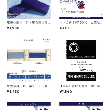
塩基性染料｜竹・籐を染める
ハンカチ｜綿100％｜白無地｜
｜20g｜メチルバイオレット
45cm×45cm×1枚
¥1,980
¥330
ピュアスペシャル（紫色）
酸性染料｜絹・羊毛・ナイロ
【染料の吸収促進剤（綿・麻
ンを染める｜20g｜アンスラ
用）】｜500g｜無水芒硝
¥1,430
¥1,540
センブルーFBR（鮮やかな青
色）