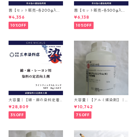
茜【セット販売-各200g入
茜【セット販売-各500g入
り】｜インド茜と西洋茜
り】｜インド茜と西洋茜
¥4,356
¥6,138
10%OFF
10%OFF
大容量｜【綿・麻の染料定着
大容量｜【アルミ媒染剤】｜5
向上剤】｜2kg×5本｜ライト
00g−3本入り｜塩化アルミニ
¥28,809
¥10,742
フィックスAコンク
ウム
3%OFF
7%OFF