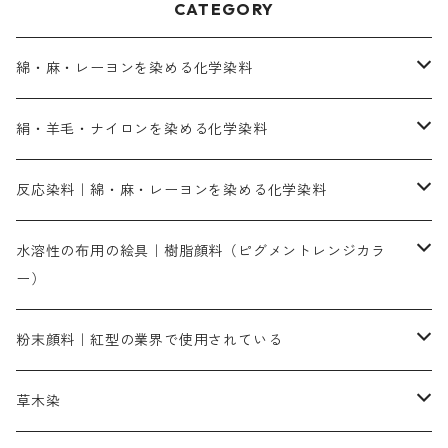
CATEGORY
綿・麻・レーヨンを染める化学染料
直接染料－染色手順が簡単
絹・羊毛・ナイロンを染める化学染料
人気のおすすめ直接染料
お買い得品
反応染料｜綿・麻・レーヨンを染める化学染料
染色に必要な薬品類
染料一覧
お勧めの3原色（赤・青・黄色）
水溶性の布用の絵具｜樹脂顔料（ピグメントレンジカラ
ー）
補助薬品
人気のおすすめ染料
お勧め｜スミフィックス～
染色に必要な薬品類
3原色以外の色目
ネオカラー（色）
粉末顔料｜紅型の業界で使用されている
赤色系
赤色系
レマゾール
赤色
補助薬品
染色に必要な薬品
内容量：100g
バィンダー（定着剤）
赤色系
草木染
黄色系
黄色系
青色
アルカリ剤
補助薬品