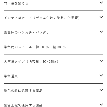
内容量：500g
本洋紅
増粘剤
黄色系
植物染料
竹・籐を染める
橙色系
青色系
橙色｜20g入りのみ公開
吸収促進剤
捺染に必要な材料
定番の色合い
代用朱黄色口
ファストエロ―10GN（鮮やかな黄色）
人気のおすすめ植物染料
黄色系
青色系
濃染処理剤｜ソルバックスPS－900
人気のおすすめ竹・藤を染める染料
インディゴピュア（デニム生地の染料、化学藍）
青色系
紫色系
紫色｜20g入りのみ公開
ソーピング剤
捺染糊
銀朱本朱赤口
ファストエロ―5GN（黄色）
インド茜・西洋茜の個別販売
エロ―M3G｜定番の色合い
NSBAブルー
オレンジ系
白色｜胡粉
媒染剤
塩基性染料（混色可能）
初心者向けお試しセット販売
染色用のハンカチ・バンダナ
紫色系
橙色系
緑色｜20g入りのみ公開
染料の定着向上剤
その他の薬剤（調整中）
銀朱本朱黄口
ファストエロ―R（赤みの黄色）
インド茜・西洋茜のセット商品
エロー ＭＧＲ｜明るい緑みの黄色
群青
オレンヂMG｜黄みの橙色
アルミ媒染剤
ビスマークブロンB｜赤茶色
緑色系
赤色系
黒色｜在庫処分特価
ソーダ灰｜アルカリ性のPH調整剤
オリジナル染料｜スス竹色｜ミキセットファストブロンGR
インディゴピュア
45cm×45cm（ハンカチ）｜端の始末も綿糸｜タグなし
染色用のストール｜綿100％・絹100％
緑色系
茶色｜20g入りのみ公開
本黄土（取り寄せ）
すおう｜赤色系
ゴールド エロー ＭＧ｜緑みの黄色
ミロリーブルー
オレンヂMGD（定番の色合い）
鉄媒染剤
塩基性エロ―｜液体タイプ
茶色系
レットMFB｜赤色（定番の色合い）
青色系
緑色｜在庫処分特価
藍染
アルカリ剤
54cm×54cm（バンダナ）｜端の始末も綿糸｜タグなし
大容量タイプ（内容量：10~25㎏）
茶色系
灰色｜20g入りのみ公開
かりやす｜黄色系
ゴールド エロー ＭＦＲ｜赤みの黄色
オレンヂMGR（赤みの橙色）
スズ媒染剤
塩基性レット｜赤色
灰色系
レットMG｜黄みの朱色
ネビーブルーMB（定番の色合い）
ぶどう糖
灰色系
紫色系
茶色｜在庫処分特価
染色用途のハンカチ・バンダナ
ハイドロサルファイトコンク
芒硝｜綿の染色時の吸収促進剤
染色道具
黒色
きはだ｜黄色系
ゴールド エロー ＭＧＲ｜山吹色
クロム媒染剤
メチレンブルー｜青色
黒色系
レットMGD｜朱色（定番の色合い）
ブルーMB（定番の色合い）
ハイドロサルファイトコンク
黒色系
バイオレットMFB
45cm×45cm（ハンカチ）｜端の始末も綿糸｜タグなし
緑色系
酸性剤
ソーダ灰｜アルカリ性のPH調整剤
刷毛
染色の前に処理する薬品
カッチ｜茶系
銅媒染液
塩基性ブラック｜黒色
染料一覧ー20g入り
ブリリアントレットMFBR｜青みの朱色
ブルーMR｜赤みの青色
PH調整剤は、直接店舗へ問い合わせください
20g
54cm×54cm（バンダナ）｜端の始末も綿糸｜タグなし
ダークグリンMG（定番の色合い）
摺込み刷毛（スリコミハケ）ー夏毛（硬いタイプ）
茶色系
硫酸第一鉄｜鉄媒染剤
ローケツ筆
精練剤｜汚れ落とし剤｜針状マルセル石鹸
染色工程で使用する薬品