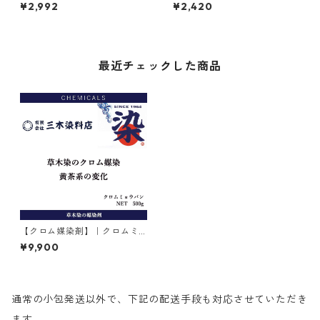
せ商品
剤】
¥2,992
¥2,420
最近チェックした商品
【クロム媒染剤】｜クロムミ
ョウバン｜500g
¥9,900
通常の小包発送以外で、下記の配送手段も対応させていただき
ます。