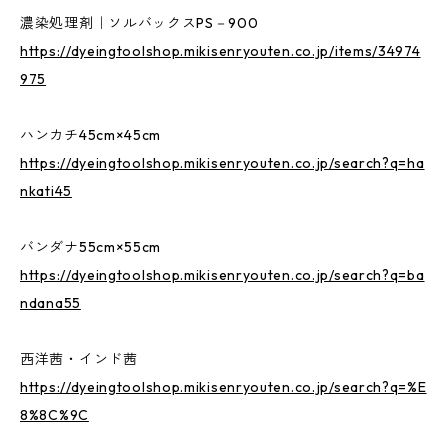
濃染処理剤｜ソルバックスPS－900
https://dyeingtoolshop.mikisenryouten.co.jp/items/34974
975
ハンカチ45cm×45cm
https://dyeingtoolshop.mikisenryouten.co.jp/search?q=ha
nkati45
バンダナ55cm×55cm
https://dyeingtoolshop.mikisenryouten.co.jp/search?q=ba
ndana55
西洋茜・インド茜
https://dyeingtoolshop.mikisenryouten.co.jp/search?q=%E
8%8C%9C