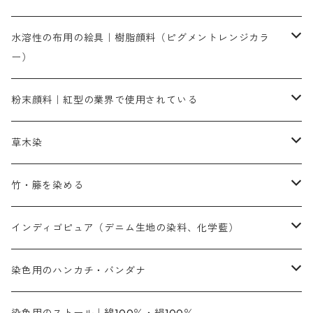
染色に必要な薬品類
染料一覧
お勧めの3原色（赤・青・黄色）
水溶性の布用の絵具｜樹脂顔料（ピグメントレンジカラ
ー）
補助薬品
人気のおすすめ染料
お勧め｜スミフィックス～
染色に必要な薬品類
3原色以外の色目
ネオカラー（色）
粉末顔料｜紅型の業界で使用されている
赤色系
赤色系
レマゾール
赤色
補助薬品
染色に必要な薬品
内容量：100g
バィンダー（定着剤）
赤色系
草木染
黄色系
黄色系
青色
アルカリ剤
補助薬品
内容量：500g
本洋紅
増粘剤
黄色系
植物染料
竹・籐を染める
橙色系
青色系
橙色｜20g入りのみ公開
吸収促進剤
捺染に必要な材料
定番の色合い
代用朱黄色口
ファストエロ―10GN（鮮やかな黄色）
人気のおすすめ植物染料
黄色系
青色系
濃染処理剤｜ソルバックスPS－900
人気のおすすめ竹・藤を染める染料
インディゴピュア（デニム生地の染料、化学藍）
青色系
紫色系
紫色｜20g入りのみ公開
ソーピング剤
捺染糊
銀朱本朱赤口
ファストエロ―5GN（黄色）
インド茜・西洋茜の個別販売
エロ―M3G｜定番の色合い
NSBAブルー
オレンジ系
白色｜胡粉
媒染剤
塩基性染料（混色可能）
初心者向けお試しセット販売
染色用のハンカチ・バンダナ
紫色系
橙色系
緑色｜20g入りのみ公開
染料の定着向上剤
その他の薬剤（調整中）
銀朱本朱黄口
ファストエロ―R（赤みの黄色）
インド茜・西洋茜のセット商品
エロー ＭＧＲ｜明るい緑みの黄色
群青
オレンヂMG｜黄みの橙色
アルミ媒染剤
ビスマークブロンB｜赤茶色
緑色系
赤色系
黒色｜在庫処分特価
ソーダ灰｜アルカリ性のPH調整剤
オリジナル染料｜スス竹色｜ミキセットファストブロンGR
インディゴピュア
45cm×45cm（ハンカチ）｜端の始末も綿糸｜タグなし