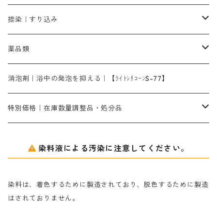
染料一覧ー1kg入り
ローズMB｜鮮やかなピンク色）
スカイブルーMG｜緑みの空色
1kg
差し刷毛（1～4分、1本から販売可能）
ブロンHN２R｜赤茶色
洋型紙10番手｜中厚口｜約54cm×110cm
レオニールEHC｜反応染料用
ソルバライトS-70｜各種繊維の浸し染めに使用可能
型洗いブラシ
染料の定着向上剤
白場汚染防止剤
海藻系
脱色剤
捺染｜すり込み
ターキスブルーHNG｜緑みの空色
差し刷毛（5分～1寸、10本から取り寄せ）
ライトフィックスAコンク｜綿・麻もしくは直接染料で染めた素材
全体脱色｜ハイドロサルファイトコンク
アルカリ剤｜反応染料用
たんぱく質系
脱色助剤｜浸透・複色抑制剤
染料溶解剤｜染料の均一な浸透・吸着を補助する
薬品類
片羽刷毛
シルクフィックス３A｜絹の染料定着向上剤
部分脱色｜デグロリンSコンク
ソーダ灰
メイプロガムNP｜にじみ防止剤
染料溶解剤
化学糊（PVA）
捺染糊
ア行
消泡剤｜浴中の発泡を抑える｜【ﾗｲﾄｼﾘｺｰﾝS-77】
ネオフィックスFC200％｜反応染料で染めた素材
アミラヂンD｜浸透・複色抑制剤
セレナゾールPDN｜各種染料の染料溶解剤
メイプロガムNP（綿・麻・絹用｜直接・酸性・含金染料用）
防腐剤｜アルカリ性
白場汚染防止剤｜ソーピング剤｜水洗する際の再汚染防止剤
カ行
特別価格｜在庫数量調整品・処分品
アルギン酸ナトリウム（反応染料専用）
薬品｜編集中
サ行
クローバーリッパ―
染料液による汚染に注意してください。
尿素｜反応染料の捺染時の湿潤剤・溶解剤
捺染糊の防腐剤|｜アルカリ性｜【プロテクトールN】
タ行
ダルマ画鋲
染料は、着色するために製造されており、脱色するために製造
｜反応染料の還元防止剤リキッドタイプ
ナ行
粉末顔料
はされておりません。