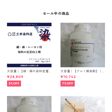
セール中の商品
大容量｜【綿・麻の染料定着
大容量｜【アルミ媒染剤】｜5
向上剤】｜2kg×5本｜ライト
00g−3本入り｜塩化アルミニ
¥28,809
¥10,742
フィックスAコンク
ウム
3%OFF
7%OFF