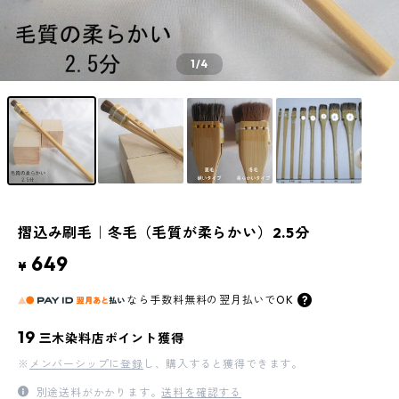
1
/4
摺込み刷毛｜冬毛（毛質が柔らかい）2.5分
649
¥
なら
手数料無料の
翌月払いでOK
19
三木染料店ポイント獲得
※
メンバーシップに登録
し、購入すると獲得できます。
別途送料がかかります。
送料を確認する