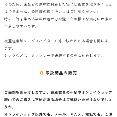
そのため、床などの建材に付着した場合は色素を取り除くこと
ハ行
綿・麻を染める染料
はできません。染料液の取り扱いにはご注意ください。
特に、竹を染める染料は着色力が強いため様々な素材に色素が
マ行
絹・羊毛を染める染料
付着しやすいです。
ヤ行
次亜塩素酸ソーダ（ハイター）等で脱色される場合も稀にあり
ます。
ラ行
シンクなどは、クレンザーで研磨するのをお勧めします。
取扱商品の販売
ご面倒をおかけしますが、在庫数量の不足やオンライショップ
経由でのご購入に不便がある場合はご連絡いただけないでしょ
うか。
オンライショップ以外でも、メール、ＦＡＸ、電話でも、ご注