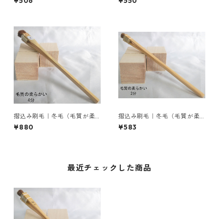
¥506
¥550
摺込み刷毛｜冬毛（毛質が柔
摺込み刷毛｜冬毛（毛質が柔
らかい）4分
らかい）2分
¥880
¥583
最近チェックした商品