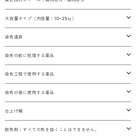
染色用のストール｜綿100％・絹100％
緑色系
茶色｜20g入りのみ公開
本黄土（取り寄せ）
すおう｜赤色系
ゴールド エロー ＭＧ｜緑みの黄色
ミロリーブルー
オレンヂMGD（定番の色合い）
鉄媒染剤
塩基性エロ―｜液体タイプ
茶色系
レットMFB｜赤色（定番の色合い）
青色系
緑色｜在庫処分特価
藍染
アルカリ剤
54cm×54cm（バンダナ）｜端の始末も綿糸｜タグなし
大容量タイプ（内容量：10~25㎏）
茶色系
灰色｜20g入りのみ公開
かりやす｜黄色系
ゴールド エロー ＭＦＲ｜赤みの黄色
オレンヂMGR（赤みの橙色）
スズ媒染剤
塩基性レット｜赤色
灰色系
レットMG｜黄みの朱色
ネビーブルーMB（定番の色合い）
ぶどう糖
灰色系
紫色系
茶色｜在庫処分特価
染色用途のハンカチ・バンダナ
ハイドロサルファイトコンク
芒硝｜綿の染色時の吸収促進剤
染色道具
黒色
きはだ｜黄色系
ゴールド エロー ＭＧＲ｜山吹色
クロム媒染剤
メチレンブルー｜青色
黒色系
レットMGD｜朱色（定番の色合い）
ブルーMB（定番の色合い）
ハイドロサルファイトコンク
黒色系
バイオレットMFB
45cm×45cm（ハンカチ）｜端の始末も綿糸｜タグなし
緑色系
酸性剤
ソーダ灰｜アルカリ性のPH調整剤
刷毛
染色の前に処理する薬品
カッチ｜茶系
銅媒染液
塩基性ブラック｜黒色
染料一覧ー20g入り
ブリリアントレットMFBR｜青みの朱色
ブルーMR｜赤みの青色
PH調整剤は、直接店舗へ問い合わせください
20g
54cm×54cm（バンダナ）｜端の始末も綿糸｜タグなし
ダークグリンMG（定番の色合い）
摺込み刷毛（スリコミハケ）ー夏毛（硬いタイプ）
茶色系
硫酸第一鉄｜鉄媒染剤
ローケツ筆
精練剤｜汚れ落とし剤｜針状マルセル石鹸
染色工程で使用する薬品
霧島産・晩秋茶｜黄金色（赤みの黄色）｜準備中
メチルバイオレットピュアスペシャル｜紫色
染料一覧ー50g入り
レットM3B｜深みの赤色
ブルーMG｜空色
50g
グリーンMB｜緑色
摺込み刷毛（スリコミハケ）ー冬毛（柔らかいタイプ）
ダークブロンMFB｜こげ茶色
ローケツ用筆｜1本～販売
黒色系
洋型紙（9番手｜中薄口、10番手｜中厚口）
糊落とし剤｜ソルベンCA
染料の吸収促進剤
染色の後に使用する薬品
霧島産・晩秋茶｜媒染剤セット｜準備中
ローダミンB｜赤紫色｜マゼンダ色
染料一覧ー100g入り
ルビンMB｜赤紫色
スカイブルーMB｜緑みの空色
100g
グリーンMY｜黄緑色
摺込み刷毛（スリコミハケ）ーまとめ買い（値引き）
ブロンHNR｜こげ茶色
ローケツ用筆ー10%off｜20本セットお取り寄せ品
ブラックMK（赤みの黒色）
有償サンプル品｜約20cm×27cm
酢酸｜絹・羊毛・ナイロンに使用する
白色系（定番の色合い）
張木｜入荷待ち
濃染処理剤｜ソルバックスPS－900
染料のムラ染め抑制剤（均染剤）
ソーピング剤｜未定着の染料を除去すること
仕上げ糊
染料一覧ー500g入り
ピンクMB｜ピンク色
スカイブルーHNR｜緑みの空色
500g
引染刷毛（ヒキゾメハケ）
ブロンB｜赤茶色
ローケツ用筆ー10％off｜2、6、10、12号、各1本
ブラックMG（青みの黒色）
洋型紙9番手｜中薄口｜約54cm×110cm
芒硝｜綿・麻の染色に使用する。
ネオホワイトR
アゾリン200％｜綿・麻・絹・羊毛・ナイロンの染色
ネオポールB－300｜反応染料のソーピング剤
伸子
染料の浸透剤
仕上げ剤｜柔軟・平滑剤
カルボキシメチルセルロース（CMC）
脱色剤｜すべての色を抜くことはできません。