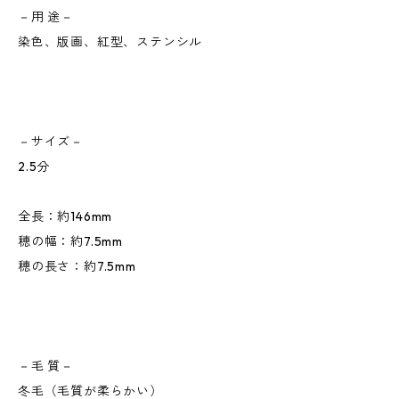
－用 途－
染色、版画、紅型、ステンシル
－サイズ－
2.5分
全長：約146mm
穂の幅：約7.5mm
穂の長さ：約7.5mm
－毛 質－
冬毛（毛質が柔らかい）