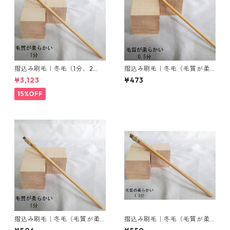
摺込み刷毛｜冬毛（1分、2
摺込み刷毛｜冬毛（毛質が柔
分、3分）・夏毛（1分、2分、
らかい）0.5分
¥3,123
¥473
3分）セット販売
15%OFF
摺込み刷毛｜冬毛（毛質が柔
摺込み刷毛｜冬毛（毛質が柔
らかい）1分
らかい）1.5分