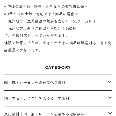
= 液体の薬品類・粉末・刷毛などの染色道具類＝
60サイズの小包で対応できる商品の場合は
九州地方（鹿児島県の離島も含む）：550ー594円
九州地方以外（沖縄県も含む）：760円
で、発送対応をさせていただきます。
体積で計算するため、大きさが大きい商品は発送対応できる商
品数量が少ないです。
CATEGORY
綿・麻・レーヨンを染める化学染料
直接染料－染色手順が簡単
絹・羊毛・ナイロンを染める化学染料
人気のおすすめ直接染料
お買い得品
反応染料｜綿・麻・レーヨンを染める化学染料