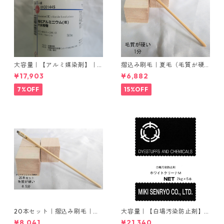
大容量｜【アルミ媒染剤】｜5
摺込み刷毛｜夏毛（毛質が硬
00g−5本入り｜塩化アルミニ
い）1分｜16本入り＊1セット
¥17,903
¥6,882
ウム
7%OFF
15%OFF
20本セット｜摺込み刷毛｜夏
大容量｜【白場汚染防止剤】
毛（毛質が硬い）0.5分
｜2kg×5本｜ホワイトクリー
¥8,041
¥21,340