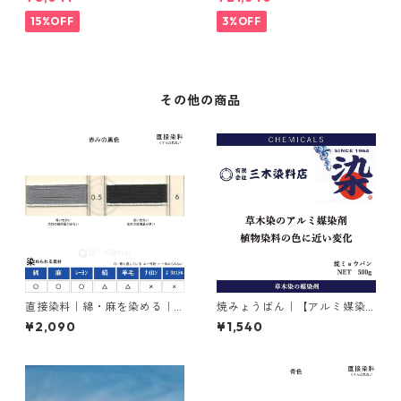
ナＭ
15%OFF
3%OFF
その他の商品
直接染料｜綿・麻を染める｜2
焼みょうばん｜【アルミ媒染
0g｜ダイレクトファストブラ
剤】｜500g｜焼ミョウバン
¥2,090
¥1,540
ックRC（赤みの黒色）