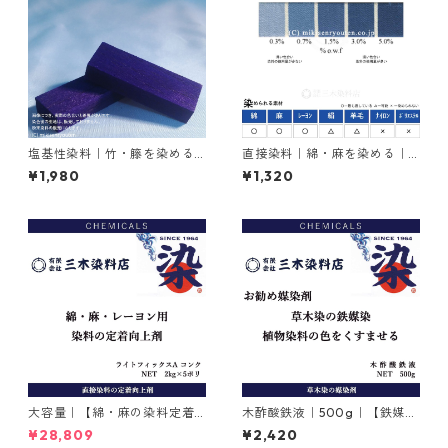
塩基性染料｜竹・籐を染める
直接染料｜綿・麻を染める｜2
｜20g｜メチルバイオレット
0g｜シリアスファストブルー
¥1,980
¥1,320
ピュアスペシャル（紫色）
BGL（青色）
大容量｜【綿・麻の染料定着
木酢酸鉄液｜500g｜【鉄媒染
向上剤】｜2kg×5本｜ライト
剤】
¥28,809
¥2,420
フィックスAコンク